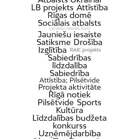
LB projekts
Attīstība
Rīgas domē
Sociālais atbalsts
Latviešu valodas kursi
Jauniešu iesaiste
Satiksme
Drošība
Izglītība
RAIC projekts
Sabiedrības
līdzdalība
Sabiedrība
Attīstība; Pilsētvide
Projekta aktivitāte
Rīgā notiek
Pilsētvide
Sports
Kultūra
Līdzdalības budžeta
konkurss
Uzņēmējdarbība