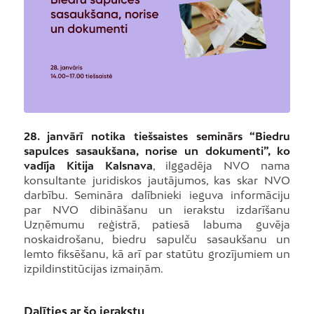
28. janvārī notika tiešsaistes seminārs “Biedru
sapulces sasaukšana, norise un dokumenti”, ko
vadīja Kitija Kalsnava
, ilggadēja NVO nama
konsultante juridiskos jautājumos, kas skar NVO
darbību. Semināra dalībnieki ieguva informāciju
par NVO dibināšanu un ierakstu izdarīšanu
Uzņēmumu reģistrā, patiesā labuma guvēja
noskaidrošanu, biedru sapulču sasaukšanu un
lemto fiksēšanu, kā arī par statūtu grozījumiem un
izpildinstitūcijas izmaiņām.
Dalīties ar šo ierakstu