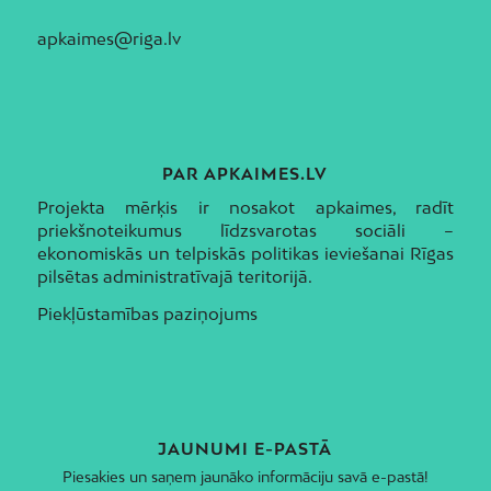
apkaimes@riga.lv
PAR APKAIMES.LV
Projekta mērķis ir nosakot apkaimes, radīt
priekšnoteikumus līdzsvarotas sociāli –
ekonomiskās un telpiskās politikas ieviešanai Rīgas
pilsētas administratīvajā teritorijā.
Piekļūstamības paziņojums
JAUNUMI E-PASTĀ
Piesakies un saņem jaunāko informāciju savā e-pastā!