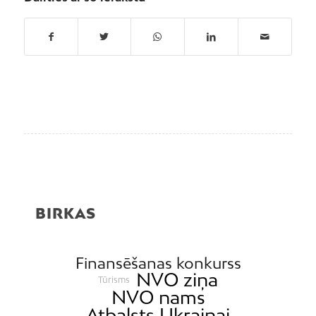
BIRKAS
Finansēšanas konkurss
NVO ziņa
Tūrisms
NVO nams
Atbalsts Ukrainai