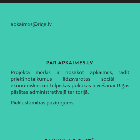
apkaimes@riga.lv
PAR APKAIMES.LV
Projekta mērķis ir nosakot apkaimes, radīt
priekšnoteikumus līdzsvarotas sociāli –
ekonomiskās un telpiskās politikas ieviešanai Rīgas
pilsētas administratīvajā teritorijā.
Piekļūstamības paziņojums