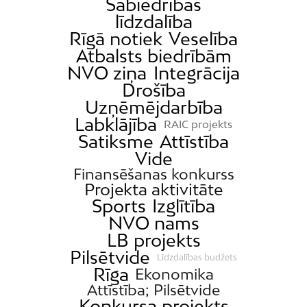
Sabiedrības
līdzdalība
Rīgā notiek
Veselība
Atbalsts biedrībām
NVO ziņa
Integrācija
Drošība
Uzņēmējdarbība
Labklājība
RAIC projekts
Satiksme
Attīstība
Vide
Finansēšanas konkurss
Projekta aktivitāte
Sports
Izglītība
NVO nams
LB projekts
Pilsētvide
Līdzdalības budžets
Rīga
Ekonomika
Attīstība; Pilsētvide
Konkursa projekts