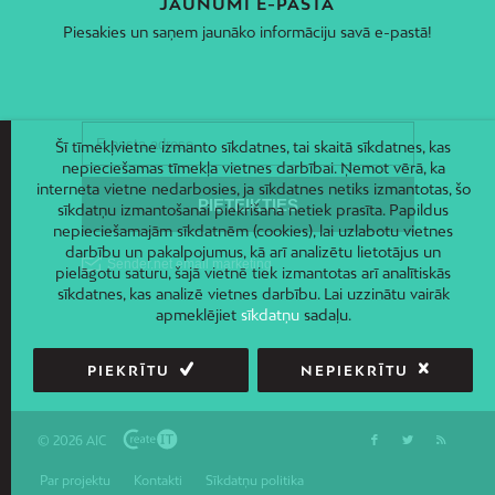
JAUNUMI E-PASTĀ
Piesakies un saņem jaunāko informāciju savā e-pastā!
Šī tīmekļvietne izmanto sīkdatnes, tai skaitā sīkdatnes, kas
nepieciešamas tīmekļa vietnes darbībai. Ņemot vērā, ka
interneta vietne nedarbosies, ja sīkdatnes netiks izmantotas, šo
sīkdatņu izmantošanai piekrišana netiek prasīta. Papildus
nepieciešamajām sīkdatnēm (cookies), lai uzlabotu vietnes
darbību un pakalpojumus, kā arī analizētu lietotājus un
pielāgotu saturu, šajā vietnē tiek izmantotas arī analītiskās
sīkdatnes, kas analizē vietnes darbību. Lai uzzinātu vairāk
apmeklējiet
sīkdatņu
sadaļu.
PIEKRĪTU
NEPIEKRĪTU
© 2026 AIC
Par projektu
Kontakti
Sīkdatņu politika