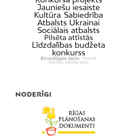
Jauniešu iesaiste
Kultūra
Sabiedrība
Atbalsts Ukrainai
Sociālais atbalsts
Pilsēta attīstās
Līdzdalības budžeta
konkurss
Brīvprātīgais darbs
Tūrisms
Latviešu valodas kursi
NODERĪGI