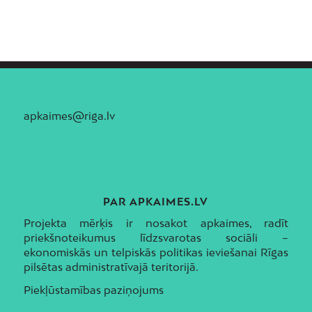
apkaimes@riga.lv
PAR APKAIMES.LV
Projekta mērķis ir nosakot apkaimes, radīt
priekšnoteikumus līdzsvarotas sociāli –
ekonomiskās un telpiskās politikas ieviešanai Rīgas
pilsētas administratīvajā teritorijā.
Piekļūstamības paziņojums