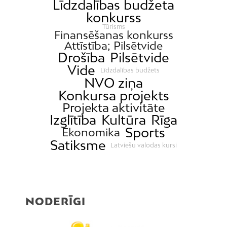
Līdzdalības budžeta
konkurss
Tūrisms
Finansēšanas konkurss
Attīstība; Pilsētvide
Drošība
Pilsētvide
Vide
Līdzdalības budžets
NVO ziņa
Konkursa projekts
Projekta aktivitāte
Izglītība
Kultūra
Rīga
Sports
Ekonomika
Satiksme
Latviešu valodas kursi
NODERĪGI