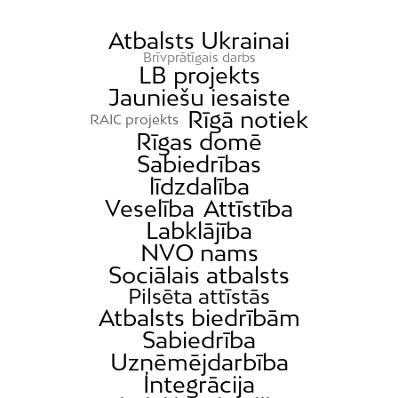
Atbalsts Ukrainai
Brīvprātīgais darbs
LB projekts
Jauniešu iesaiste
Rīgā notiek
RAIC projekts
Rīgas domē
Sabiedrības
līdzdalība
Veselība
Attīstība
Labklājība
NVO nams
Sociālais atbalsts
Pilsēta attīstās
Atbalsts biedrībām
Sabiedrība
Uzņēmējdarbība
Integrācija