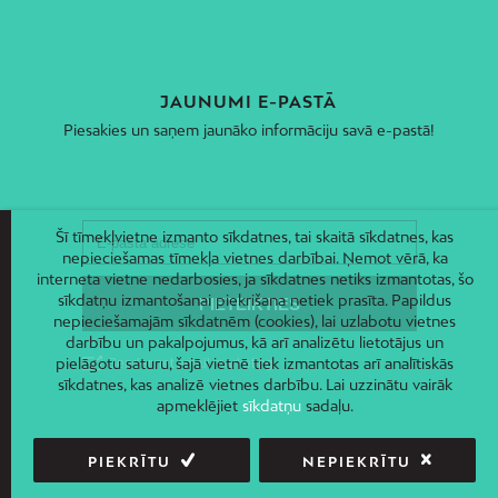
JAUNUMI E-PASTĀ
Piesakies un saņem jaunāko informāciju savā e-pastā!
Šī tīmekļvietne izmanto sīkdatnes, tai skaitā sīkdatnes, kas
nepieciešamas tīmekļa vietnes darbībai. Ņemot vērā, ka
interneta vietne nedarbosies, ja sīkdatnes netiks izmantotas, šo
sīkdatņu izmantošanai piekrišana netiek prasīta. Papildus
nepieciešamajām sīkdatnēm (cookies), lai uzlabotu vietnes
darbību un pakalpojumus, kā arī analizētu lietotājus un
pielāgotu saturu, šajā vietnē tiek izmantotas arī analītiskās
sīkdatnes, kas analizē vietnes darbību. Lai uzzinātu vairāk
apmeklējiet
sīkdatņu
sadaļu.
PIEKRĪTU
NEPIEKRĪTU