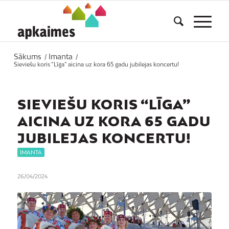
Sākums
Imanta
/
/
Sieviešu koris “Līga” aicina uz kora 65 gadu jubilejas koncertu!
SIEVIEŠU KORIS “LĪGA”
AICINA UZ KORA 65 GADU
JUBILEJAS KONCERTU!
IMANTA
26/04/2024