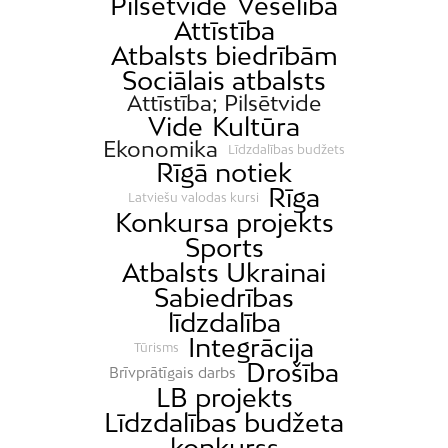
Pilsētvide
Veselība
Attīstība
Atbalsts biedrībām
Sociālais atbalsts
Attīstība; Pilsētvide
Vide
Kultūra
Ekonomika
Līdzdalības budžets
Rīgā notiek
Rīga
Latviešu valodas kursi
Konkursa projekts
Sports
Atbalsts Ukrainai
Sabiedrības
līdzdalība
Integrācija
Tūrisms
Drošība
Brīvprātīgais darbs
LB projekts
Līdzdalības budžeta
konkurss