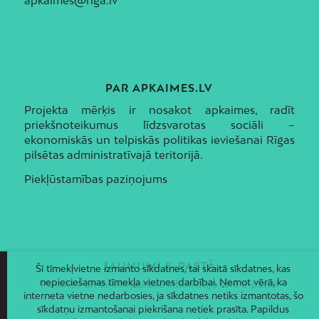
apkaimes@riga.lv
PAR APKAIMES.LV
Projekta mērķis ir nosakot apkaimes, radīt
priekšnoteikumus līdzsvarotas sociāli –
ekonomiskās un telpiskās politikas ieviešanai Rīgas
pilsētas administratīvajā teritorijā.
Piekļūstamības paziņojums
JAUNUMI E-PASTĀ
Šī tīmekļvietne izmanto sīkdatnes, tai skaitā sīkdatnes, kas
nepieciešamas tīmekļa vietnes darbībai. Ņemot vērā, ka
Piesakies un saņem jaunāko informāciju savā e-pastā!
interneta vietne nedarbosies, ja sīkdatnes netiks izmantotas, šo
sīkdatņu izmantošanai piekrišana netiek prasīta. Papildus