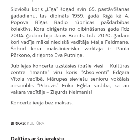
Sieviešu koris „Līga” šogad svin 65. pastāvēšanas
gadadienu, tas dibināts 1959. gadā Rīgā kā A.
Popova Rīgas Radio rūpnīcas pašdarbības
kolektīvs. Kora diriģents no dibināšanas gada līdz
2004. gadam bija Jānis Brants. Līdz 2020. gadam
kori vadīja mākslinieciskā vadītāja Maija Feldmane.
Šobrīd kora mākslinieciskā vadītāja ir Paula
Pērkone, diriģente Eva Putniņa.
Jubilejas koncerta uzstāsies īpašie viesi – Kultūras
centra “Imanta” vīru koris “Absolventi” Edgara
Vītola vadībā, Mārupes sieviešu senioru vokālais
ansamblis “Pīlādzis” Ērika Eglīša vadībā, kā arī
vakara vadītājs – Zigurds Neimanis!
Koncertā ieeja bez maksas.
BIRKAS:
KULTŪRA
Dalīties ar šo ierakstu