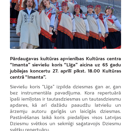
Pārdaugavas kultūras apvienības Kultūras centra
“Imanta” sieviešu koris “Līga” aicina uz 65 gadu
jubilejas koncertu 27. aprīlī plkst. 18.00 Kultūras
centrā “Imanta”.
Sieviešu koris “Līga” izpilda dziesmas gan ar, gan
bez instrumentāla pavadījuma. Kora repertuārā
īpaši iemīļotas ir tautasdziesmas un tautasdziesmu
apdares, kā arī dažādu paaudžu latviešu un
ārzemju autoru garīgās un laicīgās dziesmas.
Pastāvēšanas laikā koris piedalījies visos Latvijas
Dziesmu svētkos un sekmīgi sagatavojis Dziesmu
svētku repertuāru.