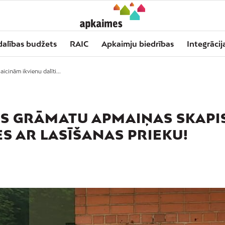
dalības budžets
RAIC
Apkaimju biedrības
Integrācij
aicinām ikvienu dalīti...
NS GRĀMATU APMAIŅAS SKAPIS
ES AR LASĪŠANAS PRIEKU!