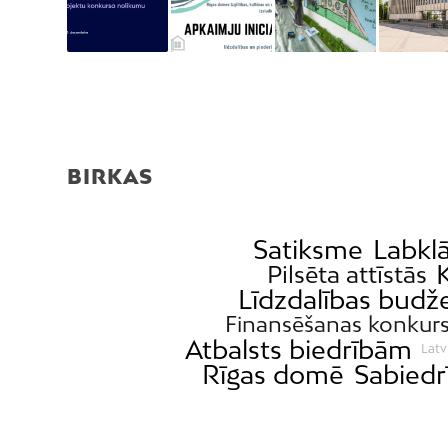
BIRKAS
Satiksme
Labklā
Pilsēta attīstās
Līdzdalības budž
Finansēšanas konkur
Atbalsts biedrībām
Latv
Rīgas domē
Sabiedr