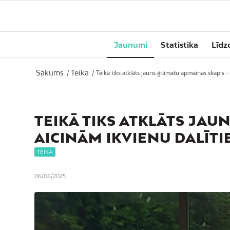
Jaunumi
Statistika
Līdz
Sākums
Teika
/
/
Teikā tiks atklāts jauns grāmatu apmaiņas skapis – 
TEIKĀ TIKS ATKLĀTS JAU
AICINĀM IKVIENU DALĪTI
TEIKA
06/06/2025