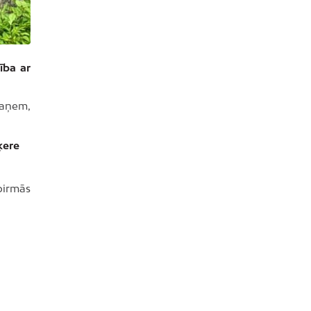
ība ar
Paņem,
ķere
pirmās