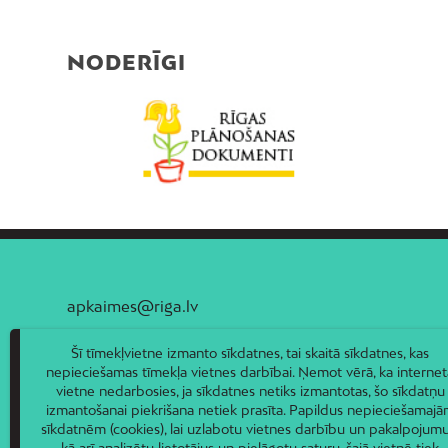
NODERĪGI
apkaimes@riga.lv
Šī tīmekļvietne izmanto sīkdatnes, tai skaitā sīkdatnes, kas
nepieciešamas tīmekļa vietnes darbībai. Ņemot vērā, ka internet
vietne nedarbosies, ja sīkdatnes netiks izmantotas, šo sīkdatņu
izmantošanai piekrišana netiek prasīta. Papildus nepieciešamaj
sīkdatnēm (cookies), lai uzlabotu vietnes darbību un pakalpojumu