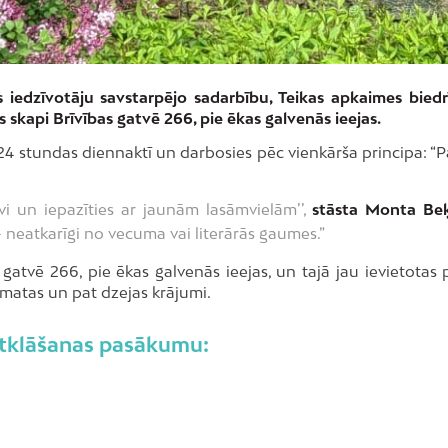
s iedzīvotāju savstarpējo sadarbību, Teikas apkaimes biedr
 skapi Brīvības gatvē 266, pie ēkas galvenās ieejas.
24 stundas diennaktī un darbosies pēc vienkārša principa: “
īvi un iepazīties ar jaunām lasāmvielām’’,
stāsta Monta Be
s- neatkarīgi no vecuma vai literārās gaumes.”
atvē 266, pie ēkas galvenās ieejas, un tajā jau ievietotas 
āmatas un pat dzejas krājumi.
 atklāšanas pasākumu: