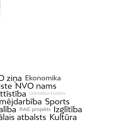
 ziņa
Ekonomika
iste
NVO nams
ttīstība
Līdzdalības budžets
mējdarbība
Sports
alība
Izglītība
RAIC projekts
ālais atbalsts
Kultūra