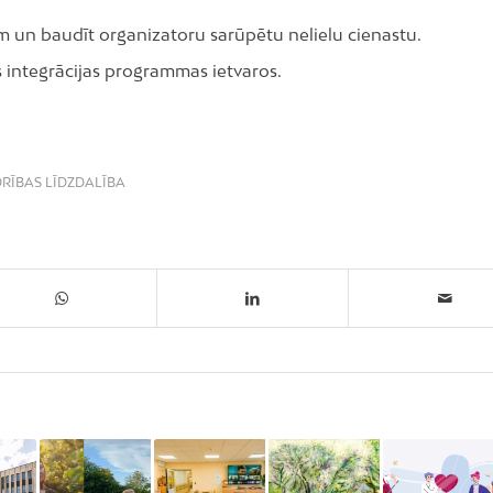
m un baudīt organizatoru sarūpētu nelielu cienastu.
as integrācijas programmas ietvaros.
RĪBAS LĪDZDALĪBA