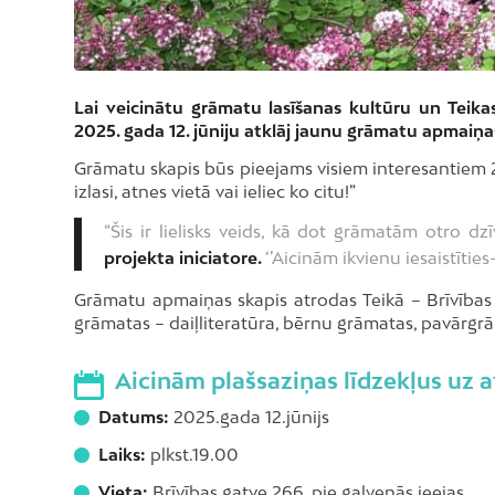
Lai veicinātu grāmatu lasīšanas kultūru un Teika
2025. gada 12. jūniju atklāj jaunu grāmatu apmaiņas
Grāmatu skapis būs pieejams visiem interesantiem 
izlasi, atnes vietā vai ieliec ko citu!”
“Šis ir lielisks veids, kā dot grāmatām otro dz
projekta iniciatore.
‘’Aicinām ikvienu iesaistītie
Grāmatu apmaiņas skapis atrodas Teikā – Brīvības g
grāmatas – daiļliteratūra, bērnu grāmatas, pavārgr
Aicinām plašsaziņas līdzekļus uz
Datums:
2025.gada 12.jūnijs
Laiks:
plkst.19.00
Vieta:
Brīvības gatve 266, pie galvenās ieejas.