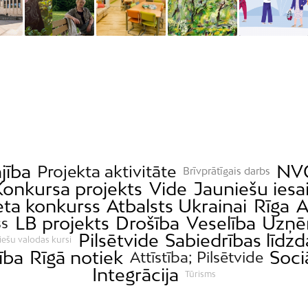
jība
NVO
Projekta aktivitāte
Brīvprātīgais darbs
Konkursa projekts
Vide
Jauniešu iesa
eta konkurss
Atbalsts Ukrainai
Rīga
A
LB projekts
Drošība
Veselība
Uzņē
ss
Pilsētvide
Sabiedrības līdzd
iešu valodas kursi
ība
Rīgā notiek
Soci
Attīstība; Pilsētvide
Integrācija
Tūrisms