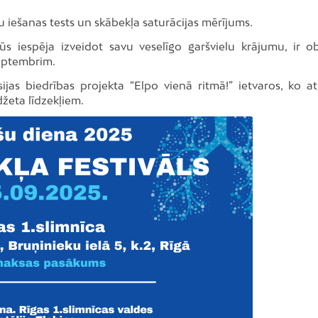
u iešanas tests un skābekļa saturācijas mērījums.
ūs iespēja izveidot savu veselīgo garšvielu krājumu, ir ob
septembrim.
ijas biedrības projekta “Elpo vienā ritmā!” ietvaros, ko at
džeta līdzekļiem.