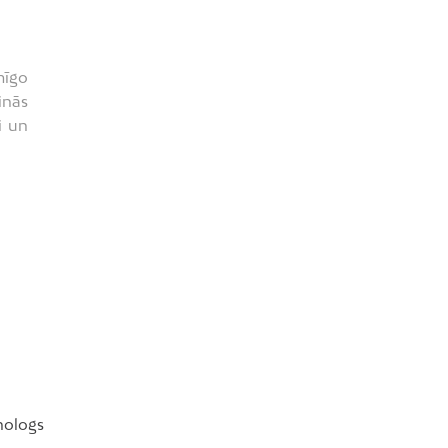
mīgo
inās
i un
hologs