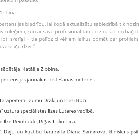
ndencēm pasaulē.”
Zlobina:
rtensijas biedrību, lai kopā aktualizētu sabiedrībā tik nozī
s kolēģiem, kuri ar savu profesionalitāti un zināšanām bagāt
oti svarīgi – tie palīdz cilvēkiem laikus domāt par profilaks
 veselīgu dzīvi.”
šsēdētāja Natālija Zlobina.
hipertensijas jaunākās ārstēšanas metodes.
.
ioterapeitēm Laumu Drāki un Inesi Rozi.
 uztura speciālistes Ilzes Luteres vadībā.
e Ilze Reinholde, Rīgas 1. slimnīca.
”. Deju un kustību terapeite Diāna Semerova, klīniskais psi