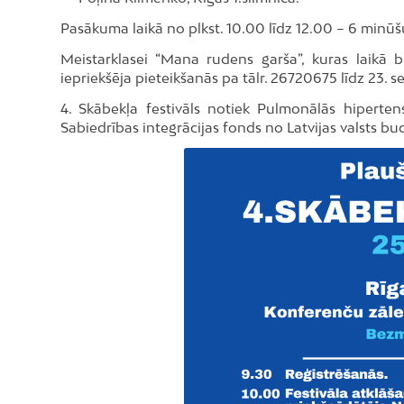
Pasākuma laikā no plkst. 10.00 līdz 12.00 – 6 minūš
Meistarklasei “Mana rudens garša”, kuras laikā b
iepriekšēja pieteikšanās pa tālr. 26720675 līdz 23. 
4. Skābekļa festivāls notiek Pulmonālās hipertens
Sabiedrības integrācijas fonds no Latvijas valsts bu