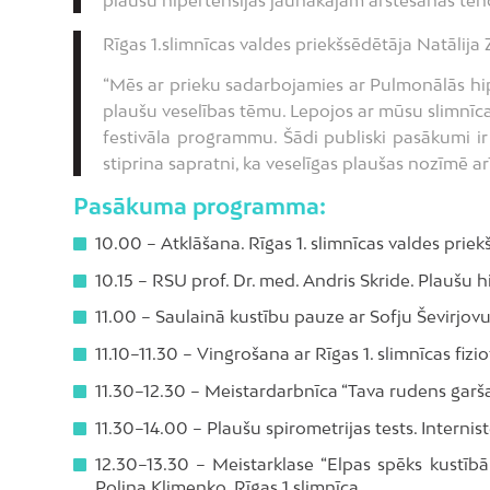
plaušu hipertensijas jaunākajām ārstēšanas te
Rīgas 1.slimnīcas valdes priekšsēdētāja Natālija 
“Mēs ar prieku sadarbojamies ar Pulmonālās hipe
plaušu veselības tēmu. Lepojos ar mūsu slimnīca
festivāla programmu. Šādi publiski pasākumi ir ļ
stiprina sapratni, ka veselīgas plaušas nozīmē arī
Pasākuma programma:
10.00 – Atklāšana. Rīgas 1. slimnīcas valdes priek
10.15 – RSU prof. Dr. med. Andris Skride. Plaušu 
11.00 – Saulainā kustību pauze ar Sofju Ševirjovu
11.10–11.30 – Vingrošana ar Rīgas 1. slimnīcas fiz
11.30–12.30 – Meistardarbnīca “Tava rudens garša”
11.30–14.00 – Plaušu spirometrijas tests. Internist
12.30–13.30 – Meistarklase “Elpas spēks kustībā
Poļina Klimenko, Rīgas 1.slimnīca.