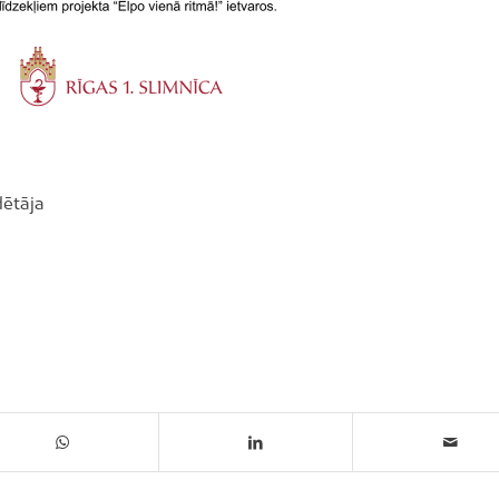
dētāja