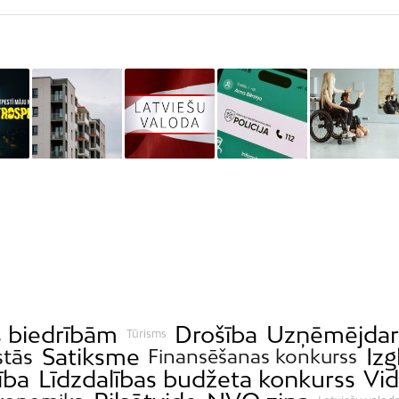
s biedrībām
Drošība
Uzņēmējdar
Tūrisms
Satiksme
Izg
stās
Finansēšanas konkurss
ība
Līdzdalības budžeta konkurss
Vi