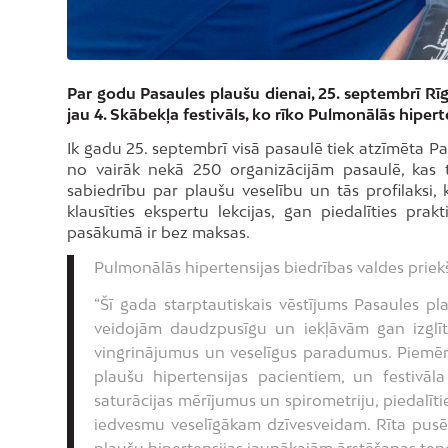
Par godu Pasaules plaušu dienai, 25. septembrī Rīga
jau 4. Skābekļa festivāls, ko rīko Pulmonālās hiperte
Ik gadu 25. septembrī visā pasaulē tiek atzīmēta Pa
no vairāk nekā 250 organizācijām pasaulē, kas t
sabiedrību par plaušu veselību un tās profilaksi,
klausīties ekspertu lekcijas, gan piedalīties pra
pasākumā ir bez maksas.
Pulmonālās hipertensijas biedrības valdes priek
“Šī gada starptautiskais vēstījums Pasaules pl
veidojām daudzpusīgu un iekļāvām gan izglīto
vingrinājumus un veselīgus paradumus. Piemēr
plaušu hipertensijas pacientiem, un festivāla
saturācijas mērījumus un spirometriju, piedalīt
iedvesmu veselīgākam dzīvesveidam. Rīta pusē 