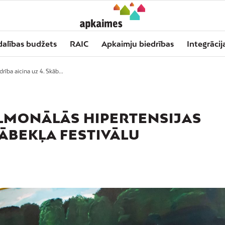
dalības budžets
RAIC
Apkaimju biedrības
Integrācij
rība aicina uz 4. Skāb...
PULMONĀLĀS HIPERTENSIJAS
KĀBEKĻA FESTIVĀLU