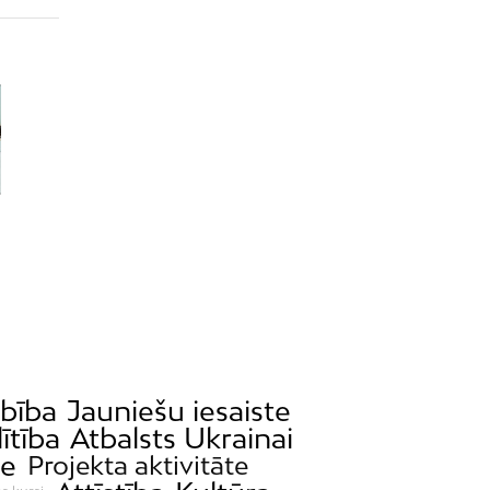
bība
Jauniešu iesaiste
lītība
Atbalsts Ukrainai
de
Projekta aktivitāte