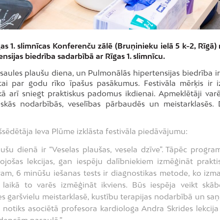
s 1. slimnīcas Konferenču zālē (Bruņinieku ielā 5 k-2, Rīgā) 
nsijas biedrība sadarbībā ar Rīgas 1. slimnīcu.
saules plaušu diena, un Pulmonālās hipertensijas biedrība ir
ai par godu rīko īpašus pasākumus. Festivāla mērķis ir iz
 kā arī sniegt praktiskus padomus ikdienai. Apmeklētāji var
ktiskās nodarbībās, veselības pārbaudēs un meistarklasēs. 
šsēdētāja Ieva Plūme izklāsta festivāla piedāvājumu:
aušu dienā ir “Veselas plaušas, vesela dzīve”. Tāpēc progr
jošas lekcijas, gan iespēju dalībniekiem izmēģināt prakti
am, 6 minūšu iešanas tests ir diagnostikas metode, ko izm
 laikā to varēs izmēģināt ikviens. Būs iespēja veikt skāb
ies garšvielu meistarklasē, kustību terapijas nodarbībā un sa
notiks asociētā profesora kardiologa Andra Skrides lekcija