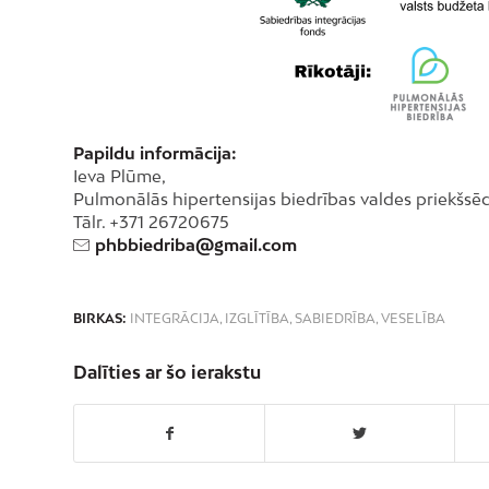
Papildu informācija:
Ieva Plūme,
Pulmonālās hipertensijas biedrības valdes priekšsē
Tālr. +371 26720675
phbbiedriba@gmail.com
BIRKAS:
INTEGRĀCIJA
,
IZGLĪTĪBA
,
SABIEDRĪBA
,
VESELĪBA
Dalīties ar šo ierakstu