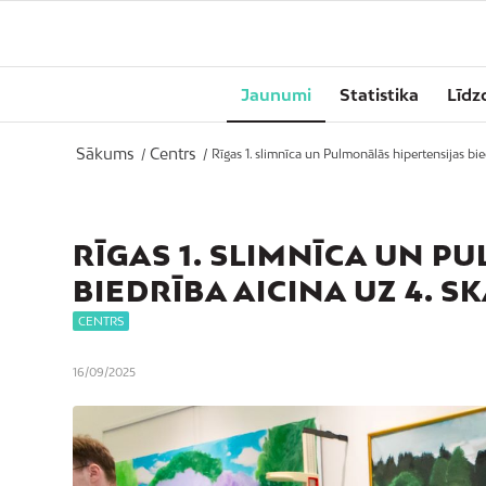
Jaunumi
Statistika
Līdz
Sākums
Centrs
/
/
Rīgas 1. slimnīca un Pulmonālās hipertensijas bied
RĪGAS 1. SLIMNĪCA UN 
BIEDRĪBA AICINA UZ 4. S
CENTRS
16/09/2025