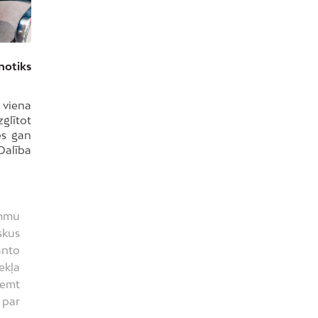
notiks
 viena
glītot
ēs gan
Dalība
ammu
skus
anto
ekļa
ņemt
 par