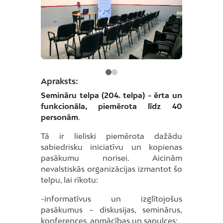
Apraksts:
Semināru telpa (204. telpa) - ērta un
funkcionāla, piemērota līdz 40
personām
.
Tā ir lieliski piemērota dažādu
sabiedrisku iniciatīvu un kopienas
pasākumu norisei. Aicinām
nevalstiskās organizācijas izmantot šo
telpu, lai rīkotu:
-informatīvus un izglītojošus
pasākumus – diskusijas, seminārus,
konferences, apmācības un sapulces;