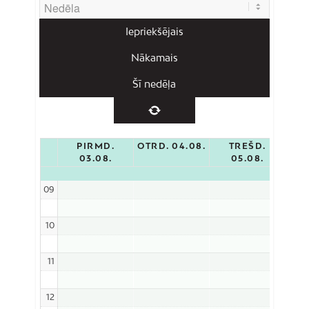
Iepriekšējais
Nākamais
Šī nedēļa
PIRMD.
OTRD. 04.08.
TREŠD.
C
03.08.
05.08.
09
10
10:3
Reze
11
12