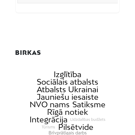
BIRKAS
Izglītība
Sociālais atbalsts
Atbalsts Ukrainai
Jauniešu iesaiste
NVO nams
Satiksme
Rīgā notiek
Integrācija
Līdzdalības budžets
Pilsētvide
Tūrisms
Brīvprātīgais darbs