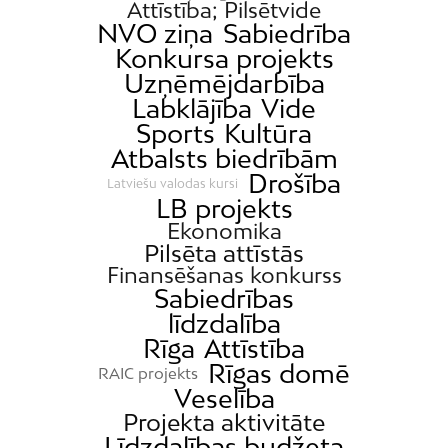
Attīstība; Pilsētvide
NVO ziņa
Sabiedrība
Konkursa projekts
Uzņēmējdarbība
Labklājība
Vide
Sports
Kultūra
Atbalsts biedrībām
Drošība
Latviešu valodas kursi
LB projekts
Ekonomika
Pilsēta attīstās
Finansēšanas konkurss
Sabiedrības
līdzdalība
Rīga
Attīstība
Rīgas domē
RAIC projekts
Veselība
Projekta aktivitāte
Līdzdalības budžeta