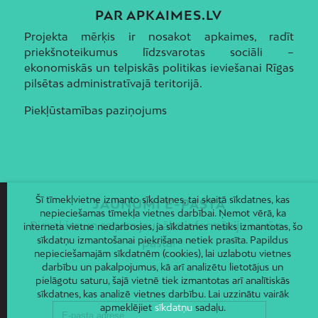
PAR APKAIMES.LV
Projekta mērķis ir nosakot apkaimes, radīt
priekšnoteikumus līdzsvarotas sociāli –
ekonomiskās un telpiskās politikas ieviešanai Rīgas
pilsētas administratīvajā teritorijā.
Piekļūstamības paziņojums
Šī tīmekļvietne izmanto sīkdatnes, tai skaitā sīkdatnes, kas
JAUNUMI E-PASTĀ
nepieciešamas tīmekļa vietnes darbībai. Ņemot vērā, ka
Piesakies un saņem jaunāko informāciju savā e-
interneta vietne nedarbosies, ja sīkdatnes netiks izmantotas, šo
sīkdatņu izmantošanai piekrišana netiek prasīta. Papildus
pastā!
nepieciešamajām sīkdatnēm (cookies), lai uzlabotu vietnes
darbību un pakalpojumus, kā arī analizētu lietotājus un
pielāgotu saturu, šajā vietnē tiek izmantotas arī analītiskās
sīkdatnes, kas analizē vietnes darbību. Lai uzzinātu vairāk
apmeklējiet
sīkdatņu
sadaļu.