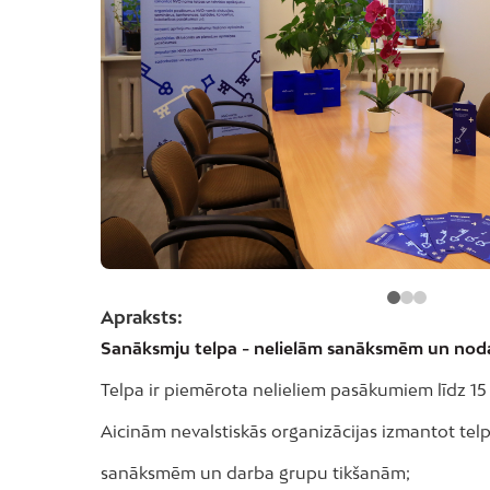
Apraksts:
Sanāksmju telpa - nelielām sanāksmēm un no
Telpa ir piemērota nelieliem pasākumiem līdz 1
Aicinām nevalstiskās organizācijas izmantot tel
sanāksmēm un darba grupu tikšanām;