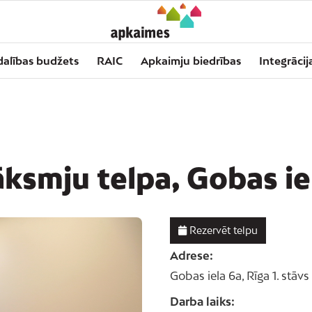
dalības budžets
RAIC
Apkaimju biedrības
Integrācij
ksmju telpa, Gobas ie
Rezervēt telpu
Adrese:
Gobas iela 6a, Rīga
1. stāvs
Darba laiks: