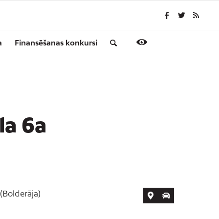
a
Finansēšanas konkursi
la 6a
(Bolderāja)