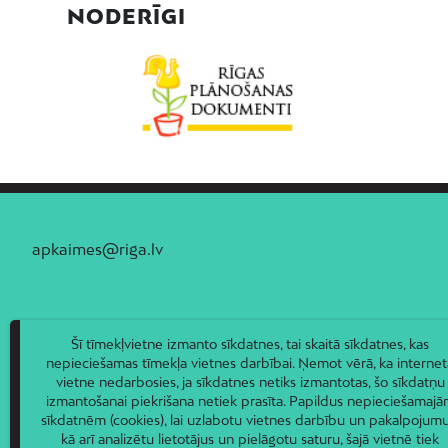
NODERĪGI
apkaimes@riga.lv
Šī tīmekļvietne izmanto sīkdatnes, tai skaitā sīkdatnes, kas
nepieciešamas tīmekļa vietnes darbībai. Ņemot vērā, ka internet
vietne nedarbosies, ja sīkdatnes netiks izmantotas, šo sīkdatņu
izmantošanai piekrišana netiek prasīta. Papildus nepieciešamaj
sīkdatnēm (cookies), lai uzlabotu vietnes darbību un pakalpojumu
kā arī analizētu lietotājus un pielāgotu saturu, šajā vietnē tiek