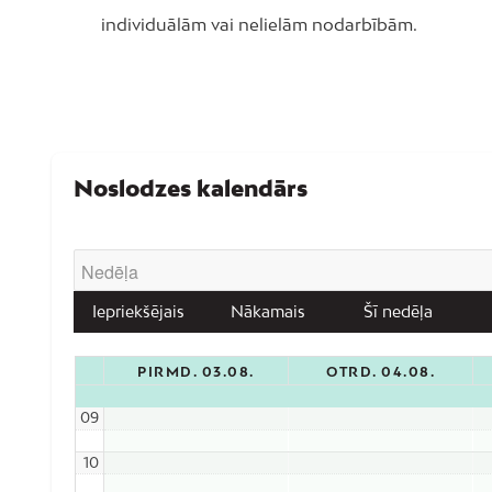
individuālām vai nelielām nodarbībām.
Noslodzes kalendārs
Iepriekšējais
Nākamais
Šī nedēļa
PIRMD. 03.08.
OTRD. 04.08.
09
10