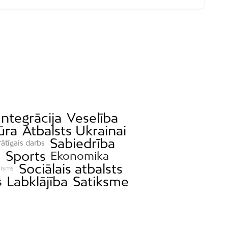
Integrācija
Veselība
ūra
Atbalsts Ukrainai
Sabiedrība
rātīgais darbs
e
Sports
Ekonomika
Sociālais atbalsts
risms
Labklājība
Satiksme
s