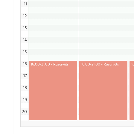
11
12
13
14
15
16
16:00-21:00 - Rezervēts
16:00-21:00 - Rezervēts
1
17
18
19
20