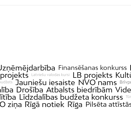
Uzņēmējdarbība
Finansēšanas konkurss
projekts
LB projekts
Kult
Latviešu valodas kursi
Jauniešu iesaiste
NVO nams
Brīvp
budžets
lība
Drošība
Atbalsts biedrībām
Vid
lītība
Līdzdalības budžeta konkurss
Tū
O ziņa
Rīgā notiek
Rīga
Pilsēta attīstā