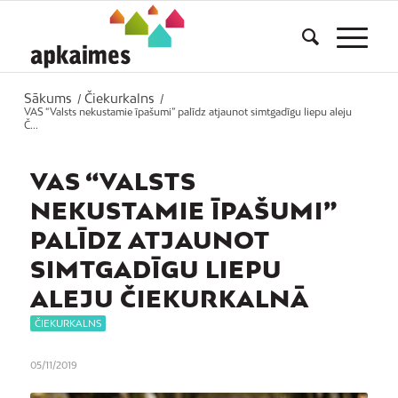
Sākums
Čiekurkalns
/
/
VAS “Valsts nekustamie īpašumi” palīdz atjaunot simtgadīgu liepu aleju
Č...
VAS “VALSTS
NEKUSTAMIE ĪPAŠUMI”
PALĪDZ ATJAUNOT
SIMTGADĪGU LIEPU
ALEJU ČIEKURKALNĀ
ČIEKURKALNS
05/11/2019