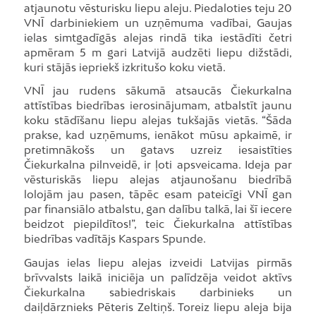
atjaunotu vēsturisku liepu aleju. Piedaloties teju 20
VNĪ darbiniekiem un uzņēmuma vadībai, Gaujas
ielas simtgadīgās alejas rindā tika iestādīti četri
apmēram 5 m gari Latvijā audzēti liepu dižstādi,
kuri stājās iepriekš izkritušo koku vietā.
VNĪ jau rudens sākumā atsaucās Čiekurkalna
attīstības biedrības ierosinājumam, atbalstīt jaunu
koku stādīšanu liepu alejas tukšajās vietās. “Šāda
prakse, kad uzņēmums, ienākot mūsu apkaimē, ir
pretimnākošs un gatavs uzreiz iesaistīties
Čiekurkalna pilnveidē, ir ļoti apsveicama. Ideja par
vēsturiskās liepu alejas atjaunošanu biedrībā
lolojām jau pasen, tāpēc esam pateicīgi VNĪ gan
par finansiālo atbalstu, gan dalību talkā, lai šī iecere
beidzot piepildītos!”, teic Čiekurkalna attīstības
biedrības vadītājs Kaspars Spunde.
Gaujas ielas liepu alejas izveidi Latvijas pirmās
brīvvalsts laikā iniciēja un palīdzēja veidot aktīvs
Čiekurkalna sabiedriskais darbinieks un
daiļdārznieks Pēteris Zeltiņš. Toreiz liepu aleja bija