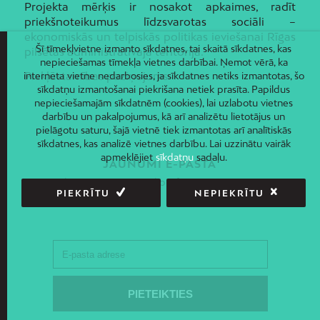
Projekta mērķis ir nosakot apkaimes, radīt
priekšnoteikumus līdzsvarotas sociāli –
ekonomiskās un telpiskās politikas ieviešanai Rīgas
Šī tīmekļvietne izmanto sīkdatnes, tai skaitā sīkdatnes, kas
pilsētas administratīvajā teritorijā.
nepieciešamas tīmekļa vietnes darbībai. Ņemot vērā, ka
Piekļūstamības paziņojums
interneta vietne nedarbosies, ja sīkdatnes netiks izmantotas, šo
sīkdatņu izmantošanai piekrišana netiek prasīta. Papildus
nepieciešamajām sīkdatnēm (cookies), lai uzlabotu vietnes
darbību un pakalpojumus, kā arī analizētu lietotājus un
pielāgotu saturu, šajā vietnē tiek izmantotas arī analītiskās
sīkdatnes, kas analizē vietnes darbību. Lai uzzinātu vairāk
apmeklējiet
sīkdatņu
sadaļu.
JAUNUMI E-PASTĀ
Piesakies un saņem jaunāko informāciju savā e-pastā!
PIEKRĪTU
NEPIEKRĪTU