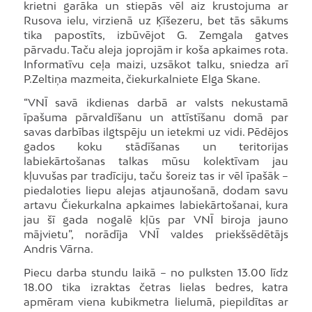
krietni garāka un stiepās vēl aiz krustojuma ar
Rusova ielu, virzienā uz Ķīšezeru, bet tās sākums
tika papostīts, izbūvējot G. Zemgala gatves
pārvadu. Taču aleja joprojām ir koša apkaimes rota.
Informatīvu ceļa maizi, uzsākot talku, sniedza arī
P.Zeltiņa mazmeita, čiekurkalniete Elga Skane.
“VNĪ savā ikdienas darbā ar valsts nekustamā
īpašuma pārvaldīšanu un attīstīšanu domā par
savas darbības ilgtspēju un ietekmi uz vidi. Pēdējos
gados koku stādīšanas un teritorijas
labiekārtošanas talkas mūsu kolektīvam jau
kļuvušas par tradīciju, taču šoreiz tas ir vēl īpašāk –
piedaloties liepu alejas atjaunošanā, dodam savu
artavu Čiekurkalna apkaimes labiekārtošanai, kura
jau šī gada nogalē kļūs par VNĪ biroja jauno
mājvietu”, norādīja VNĪ valdes priekšsēdētājs
Andris Vārna.
Piecu darba stundu laikā – no pulksten 13.00 līdz
18.00 tika izraktas četras lielas bedres, katra
apmēram viena kubikmetra lielumā, piepildītas ar