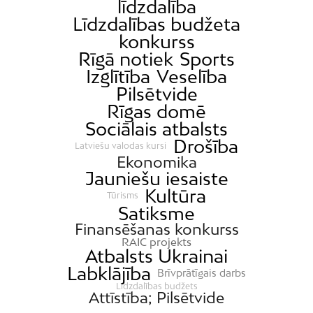
līdzdalība
Līdzdalības budžeta
konkurss
Rīgā notiek
Sports
Izglītība
Veselība
Pilsētvide
Rīgas domē
Sociālais atbalsts
Drošība
Latviešu valodas kursi
Ekonomika
Jauniešu iesaiste
Kultūra
Tūrisms
Satiksme
Finansēšanas konkurss
RAIC projekts
Atbalsts Ukrainai
Labklājība
Brīvprātīgais darbs
Līdzdalības budžets
Attīstība; Pilsētvide