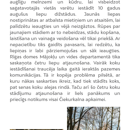
auglīgu melnzemi un kūdru, lai visbeidzot
sagatavotajās vietās varētu iestādīt 10 gadus
augušus liepu dižstādus. Jaunās liepas
nostiprinātas ar atbalsta mietiņiem un atsaitēm, lai
palīdzētu ieaugties un vējā neizgāztos. Rūpes par
jaunajiem stādiem ar to nebeidzas, stādu kopšana,
laistīšana un vainaga veidošana vēl tikai priekšā. Ar
nepacietību tiks gaidīts pavasaris, lai redzētu, ka
liepiņas ir labi pārziemojušas un sāk ieaugties.
Rīgas domes Mājokļu un vides departamentā tika
saskaņota četru liepu atjaunošana. Vairāk koku
iestādīšanai traucēja laika gaitā ieraktās pazemes
komunikācijas. Tā ir kopēja problēma pilsētā, ar
kuru nākas saskarties ikreiz, kad tiek stādīts koks,
pat senas koku alejas rindā. Taču arī šo četru koku
stādījumu atjaunošana ir liels panākums un
priecīgs notikums visai Čiekurkalna apkaimei.