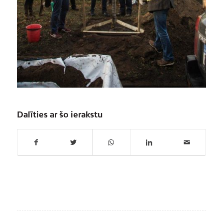
Dalīties ar šo ierakstu