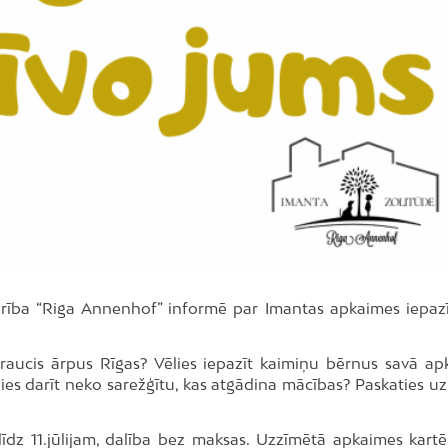
drība “Riga Annenhof” informē par Imantas apkaimes iepaz
braucis ārpus Rīgas? Vēlies iepazīt kaimiņu bērnus savā ap
lies darīt neko sarežģītu, kas atgādina mācības? Paskaties u
līdz 11.jūlijam, dalība bez maksas. Uzzīmētā apkaimes kartē