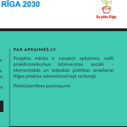
PAR APKAIMES.LV
Projekta mērķis ir nosakot apkaimes, radīt
a
priekšnoteikumus līdzsvarotas sociāli –
ekonomiskās un telpiskās politikas ieviešanai
ām
Rīgas pilsētas administratīvajā teritorijā.
s,
Piekļūstamības paziņojums
ai