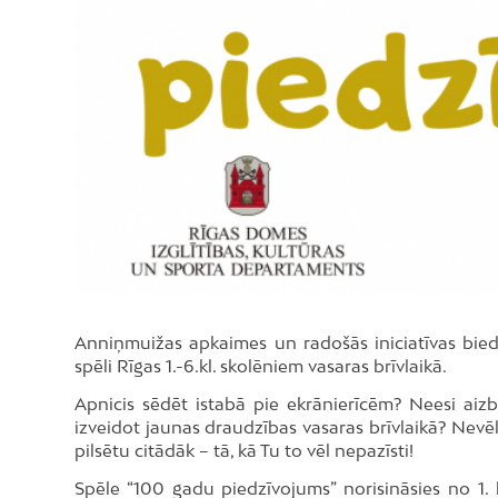
Anniņmuižas apkaimes un radošās iniciatīvas bie
spēli Rīgas 1.-6.kl. skolēniem vasaras brīvlaikā.
Apnicis sēdēt istabā pie ekrānierīcēm? Neesi aiz
izveidot jaunas draudzības vasaras brīvlaikā? Nevē
pilsētu citādāk – tā, kā Tu to vēl nepazīsti!
Spēle “100 gadu piedzīvojums” norisināsies no 1. 