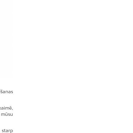
īšanas
kaimē,
z mūsu
 starp