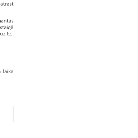
 atrast
mantas
astaigā
a uz
 laika