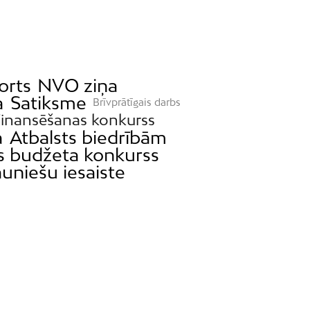
orts
NVO ziņa
a
Satiksme
Brīvprātīgais darbs
Finansēšanas konkurss
a
Atbalsts biedrībām
as budžeta konkurss
auniešu iesaiste