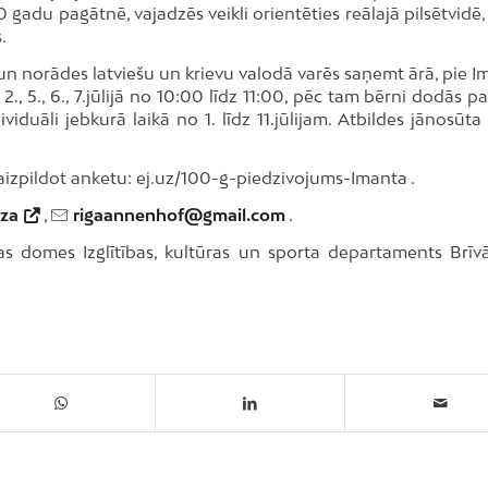
 gadu pagātnē, vajadzēs veikli orientēties reālajā pilsētvidē,
.
un norādes latviešu un krievu valodā varēs saņemt ārā, pie I
2., 5., 6., 7.jūlijā no 10:00 līdz 11:00, pēc tam bērni dodās p
ividuāli jebkurā laikā no 1. līdz 11.jūlijam. Atbildes jānosūt
 aizpildot anketu: ej.uz/100-g-piedzivojums-Imanta .
za
,
rigaannenhof@gmail.com
.
as domes Izglītības, kultūras un sporta departaments Brīvā