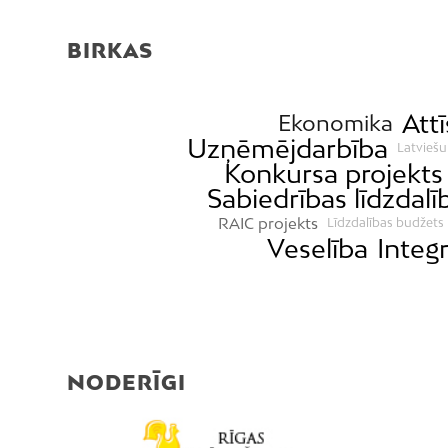
BIRKAS
Attī
Ekonomika
Uzņēmējdarbība
Latviešu
Konkursa projekts
Sabiedrības līdzdalī
RAIC projekts
Līdzdalības budžets
Veselība
Integr
NODERĪGI