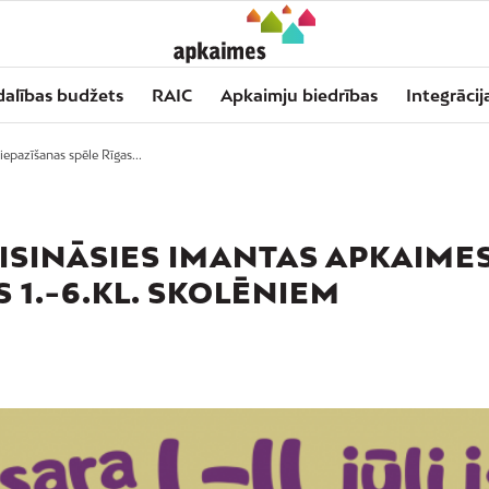
dalības budžets
RAIC
Apkaimju biedrības
Integrācij
iepazīšanas spēle Rīgas...
ISINĀSIES IMANTAS APKAIME
 1.-6.KL. SKOLĒNIEM