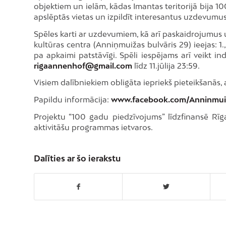
objektiem un ielām, kādas Imantas teritorijā bija 100
apslēptās vietas un izpildīt interesantus uzdevumus
Spēles karti ar uzdevumiem, kā arī paskaidrojumus 
kultūras centra (Anniņmuižas bulvāris 29) ieejas: 1., 
pa apkaimi patstāvīgi. Spēli iespējams arī veikt ind
rigaannenhof@gmail.com
līdz 11.jūlija 23:59.
Visiem dalībniekiem obligāta iepriekš pieteikšanās,
Papildu informācija:
www.facebook.com/Anninmui
Projektu “100 gadu piedzīvojums” līdzfinansē Rīg
aktivitāšu programmas ietvaros.
Dalīties ar šo ierakstu