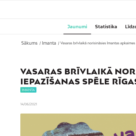
Jaunumi
Statistika
Līdz
Sākums
Imanta
/
/
Vasaras brīvlaikā norisināsies Imantas apkaimes 
VASARAS BRĪVLAIKĀ NOR
IEPAZĪŠANAS SPĒLE RĪGAS
IMANTA
14/06/2021