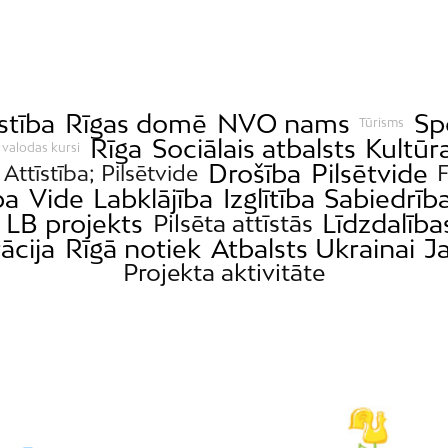
stība
Rīgas domē
NVO nams
Sp
Tūrisms
Rīga
Sociālais atbalsts
Kultūr
 valodas kursi
Drošība
Pilsētvide
Attīstība; Pilsētvide
ba
Vide
Labklājība
Izglītība
Sabiedrīb
LB projekts
Līdzdalīb
Pilsēta attīstās
ācija
Rīgā notiek
Atbalsts Ukrainai
J
Projekta aktivitāte