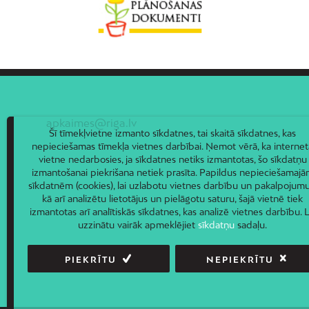
apkaimes@riga.lv
Šī tīmekļvietne izmanto sīkdatnes, tai skaitā sīkdatnes, kas
nepieciešamas tīmekļa vietnes darbībai. Ņemot vērā, ka internet
vietne nedarbosies, ja sīkdatnes netiks izmantotas, šo sīkdatņu
izmantošanai piekrišana netiek prasīta. Papildus nepieciešamaj
sīkdatnēm (cookies), lai uzlabotu vietnes darbību un pakalpojumu
kā arī analizētu lietotājus un pielāgotu saturu, šajā vietnē tiek
izmantotas arī analītiskās sīkdatnes, kas analizē vietnes darbību. L
uzzinātu vairāk apmeklējiet
sīkdatņu
sadaļu.
PIEKRĪTU
NEPIEKRĪTU