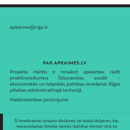
apkaimes@riga.lv
PAR APKAIMES.LV
Projekta mērķis ir nosakot apkaimes, radīt
priekšnoteikumus līdzsvarotas sociāli –
ekonomiskās un telpiskās politikas ieviešanai Rīgas
pilsētas administratīvajā teritorijā.
Piekļūstamības paziņojums
Šī tīmekļvietne izmanto sīkdatnes, tai skaitā sīkdatnes, kas
nepieciešamas tīmekļa vietnes darbībai. Ņemot vērā, ka