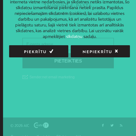
interneta vietne nedarbosies, ja sīkdatnes netiks izmantotas, šo
JAUNUMI E-PASTĀ
sīkdatņu izmantošanai piekrišana netiek prasīta. Papildus
nepieciešamajām sīkdatnēm (cookies), lai uzlabotu vietnes
Piesakies un saņem jaunāko informāciju savā e-pastā!
darbību un pakalpojumus, kā arī analizētu lietotājus un
pielāgotu saturu, šajā vietnē tiek izmantotas arī analītiskās
sīkdatnes, kas analizē vietnes darbību. Lai uzzinātu vairāk
apmeklējiet
sīkdatņu
sadaļu.
PIEKRĪTU
NEPIEKRĪTU
© 2026 AIC