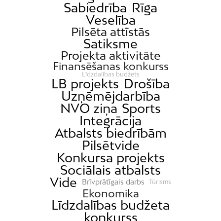
Sabiedrība
Rīga
Veselība
Pilsēta attīstās
Satiksme
Projekta aktivitāte
Finansēšanas konkurss
Līdzdalības budžets
LB projekts
Drošība
Uzņēmējdarbība
NVO ziņa
Sports
Integrācija
Atbalsts biedrībām
Pilsētvide
Konkursa projekts
Sociālais atbalsts
Vide
Brīvprātīgais darbs
Tūrisms
Ekonomika
Līdzdalības budžeta
konkurss