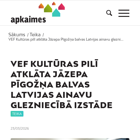
Sākums
Teika
/
/
VEF Kultūras pilī atklāta Jāzepa Pīgožņa balvas Latvijas ainavu glezni...
VEF KULTŪRAS PILĪ
ATKLĀTA JĀZEPA
PĪGOŽŅA BALVAS
LATVIJAS AINAVU
GLEZNIECĪBĀ IZSTĀDE
TEIKA
23/03/2026