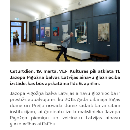
Ceturtdien, 19. martā, VEF Kultūras pilī atklāta 11.
Jāzepa Pīgožņa balvas Latvijas ainavu glezniecībā
izstāde, kas būs apskatāma līdz 6. aprīlim.
Jāzepa Pīgožņa balva Latvijas ainavu glezniecībā ir
prestižs apbalvojums, ko 2015. gadā dibināja Rīgas
dome un Preiļu novada dome sadarbībā ar citām
institūcijām, lai godinātu izcilā mākslinieka Jāzepa
Pīgožņa piemiņu un veicinātu Latvijas ainavu
glezniecības attīstību.