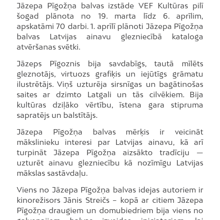
Jāzepa Pīgožņa balvas izstāde VEF Kultūras pilī
šogad plānota no 19. marta līdz 6. aprīlim,
apskatāmi 70 darbi. 1. aprīlī plānoti Jāzepa Pīgožņa
balvas Latvijas ainavu glezniecībā kataloga
atvēršanas svētki.
Jāzeps Pīgoznis bija savdabīgs, tautā mīlēts
gleznotājs, virtuozs grafiķis un iejūtīgs grāmatu
ilustrētājs. Viņš uzturēja sirsnīgas un bagātinošas
saites ar dzimto Latgali un tās cilvēkiem. Bija
kultūras dziļāko vērtību, īstena gara stipruma
sapratējs un balstītājs.
Jāzepa Pīgožņa balvas mērķis ir veicināt
mākslinieku interesi par Latvijas ainavu, kā arī
turpināt Jāzepa Pīgožņa aizsākto tradīciju —
uzturēt ainavu glezniecību kā nozīmīgu Latvijas
mākslas sastāvdaļu.
Viens no Jāzepa Pīgožņa balvas idejas autoriem ir
kinorežisors Jānis Streičs – kopā ar citiem Jāzepa
Pīgožņa draugiem un domubiedriem bija viens no