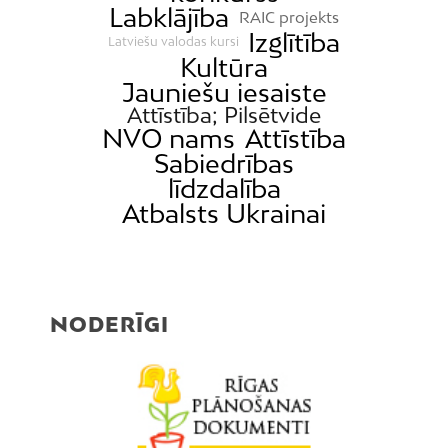
Labklājība
RAIC projekts
Izglītība
Latviešu valodas kursi
Kultūra
Jauniešu iesaiste
Attīstība; Pilsētvide
NVO nams
Attīstība
Sabiedrības
līdzdalība
Atbalsts Ukrainai
NODERĪGI