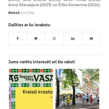
Anna Afanasjeva (2023) un Ērika Kumerova (2024).
BIRKAS:
KULTŪRA
Dalīties ar šo ierakstu
Jums varētu interesēt arī šie raksti