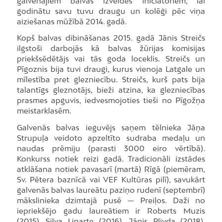
galvenajiem balvas izveides iniciatoriem, lai
godinātu savu tuvu draugu un kolēģi pēc viņa
aiziešanas mūžībā 2014. gadā.
Kopš balvas dibināšanas 2015. gadā Jānis Streičs
ilgstoši darbojās kā balvas žūrijas komisijas
priekšsēdētājs vai tās goda loceklis. Streičs un
Pīgoznis bija tuvi draugi, kurus vienoja Latgale un
mīlestība pret glezniecību. Streičs, kurš pats bija
talantīgs gleznotājs, bieži atzina, ka glezniecības
prasmes apguvis, iedvesmojoties tieši no Pīgožņa
meistarklasēm.
Galvenās balvas ieguvējs saņem tēlnieka Jāņa
Strupuļa veidoto apzeltīto sudraba medaļu un
naudas prēmiju (parasti 3000 eiro vērtībā).
Konkurss notiek reizi gadā. Tradicionāli izstādes
atklāšana notiek pavasarī (martā) Rīgā (piemēram,
Sv. Pētera baznīcā vai VEF Kultūras pilī), savukārt
galvenās balvas laureātu paziņo rudenī (septembrī)
mākslinieka dzimtajā pusē — Preiļos. Daži no
iepriekšējo gadu laureātiem ir Roberts Muzis
(2015), Silva Linarte (2016), Jānis Plivda (2018),