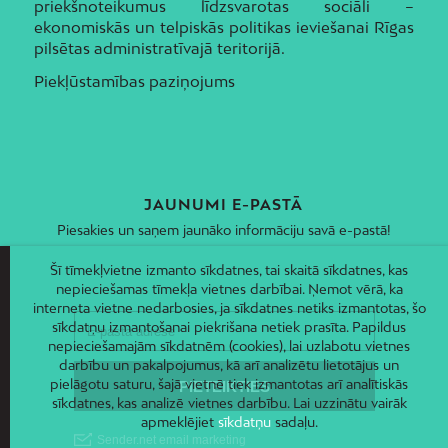
priekšnoteikumus līdzsvarotas sociāli –
ekonomiskās un telpiskās politikas ieviešanai Rīgas
pilsētas administratīvajā teritorijā.
Piekļūstamības paziņojums
JAUNUMI E-PASTĀ
Piesakies un saņem jaunāko informāciju savā e-pastā!
Šī tīmekļvietne izmanto sīkdatnes, tai skaitā sīkdatnes, kas
nepieciešamas tīmekļa vietnes darbībai. Ņemot vērā, ka
interneta vietne nedarbosies, ja sīkdatnes netiks izmantotas, šo
sīkdatņu izmantošanai piekrišana netiek prasīta. Papildus
nepieciešamajām sīkdatnēm (cookies), lai uzlabotu vietnes
darbību un pakalpojumus, kā arī analizētu lietotājus un
pielāgotu saturu, šajā vietnē tiek izmantotas arī analītiskās
sīkdatnes, kas analizē vietnes darbību. Lai uzzinātu vairāk
apmeklējiet
sīkdatņu
sadaļu.