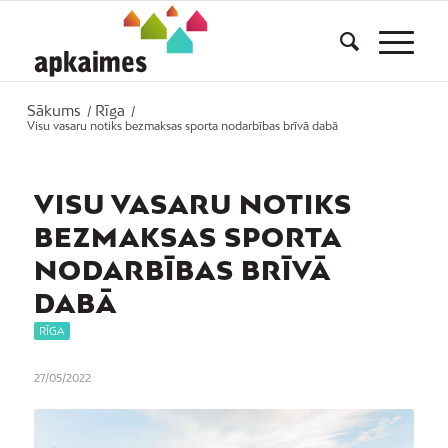
Sākums
Rīga
/
/
Visu vasaru notiks bezmaksas sporta nodarbības brīvā dabā
VISU VASARU NOTIKS
BEZMAKSAS SPORTA
NODARBĪBAS BRĪVĀ
DABĀ
RĪGA
27/05/2022