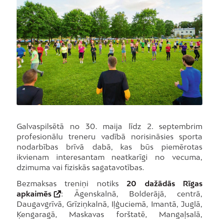
Galvaspilsētā no 30. maija līdz 2. septembrim
profesionālu treneru vadībā norisināsies sporta
nodarbības brīvā dabā, kas būs piemērotas
ikvienam interesantam neatkarīgi no vecuma,
dzimuma vai fiziskās sagatavotības.
Bezmaksas treniņi notiks
20 dažādās Rīgas
apkaimēs
: Āgenskalnā, Bolderājā, centrā,
Daugavgrīvā, Grīziņkalnā, Iļģuciemā, Imantā, Juglā,
Ķengaragā, Maskavas forštatē, Mangaļsalā,