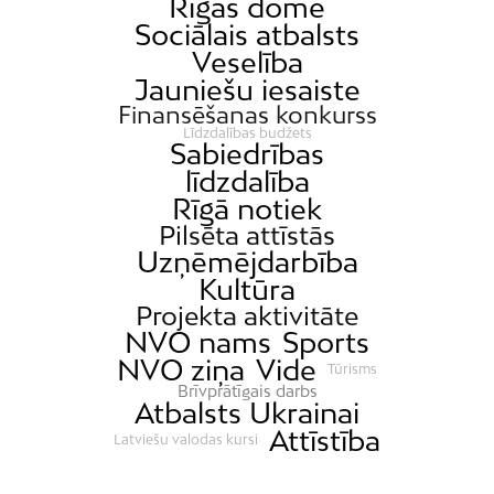
Rīgas domē
Sociālais atbalsts
Veselība
Jauniešu iesaiste
Finansēšanas konkurss
Līdzdalības budžets
Sabiedrības
līdzdalība
Rīgā notiek
Pilsēta attīstās
Uzņēmējdarbība
Kultūra
Projekta aktivitāte
NVO nams
Sports
NVO ziņa
Vide
Tūrisms
Brīvprātīgais darbs
Atbalsts Ukrainai
Attīstība
Latviešu valodas kursi