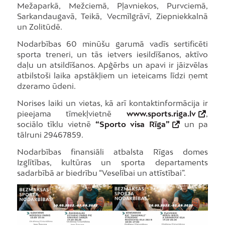
Mežaparkā, Mežciemā, Pļavniekos, Purvciemā,
Sarkandaugavā, Teikā, Vecmīlgrāvī, Ziepniekkalnā
un Zolitūdē.
Nodarbības 60 minūšu garumā vadīs sertificēti
sporta treneri, un tās ietvers iesildīšanos, aktīvo
daļu un atsildīšanos. Apģērbs un apavi ir jāizvēlas
atbilstoši laika apstākļiem un ieteicams līdzi ņemt
dzeramo ūdeni.
Norises laiki un vietas, kā arī kontaktinformācija ir
pieejama tīmekļvietnē
www.sports.riga.lv
,
sociālo tīklu vietnē
“Sporto visa Rīga”
un pa
tālruni 29467859.
Nodarbības finansiāli atbalsta Rīgas domes
Izglītības, kultūras un sporta departaments
sadarbībā ar biedrību “Veselībai un attīstībai”.