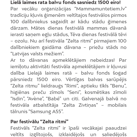
Lielā laimes rata balvu fonds sasniedz 1500 eiro!
Par vecāku organizācijas “Mammamuntetiem.lv”
tradīciju kļuvis ģimenēm veltītajos festivālos pirmos
100 dalībniekus sagaidīt ar kādu stādu ģimenes
dārzam. Mātes dienas festivālā mammas dāvanā
ierasti saņem egļu stādus, Tēva dienas festivālā tēvi
– ozolu. Nu arī festivāla “Zelta ritmi” pirmajiem 100
dalībniekiem gaidāma dāvana – priežu stāds no
“Latvijas valsts mežiem”.
Ar to dāvanas apmeklētājiem nebeidzas! Par
iemīļotu aktivitāti festivāla apmeklētājiem ir kļuvusi
dalība Lielajā laimes ratā – balvu fonds šogad
pārsniedz 1500 eiro. Vērtīgas balvas sarūpējis
“Zelta ritmu” lieldraugs “Rimi”, aptieku tīkls “Benu”,
higiēnas preču zīmols “Seni”, kosmētikas zīmoli
“Isdin”, “Avène”, “Babé” un citi. Galvenajā balvā no
festivāla atbalstītāja “Zelta Zivtiņas” – mobilais
tālrunis “Samsung A55”.
Par festivālu “Zelta ritmi”
Festivāls “Zelta ritmi” ir īpaši vecākajai paaudzei
veltīts izglītojošs, izklaidējošs un saliedējošs