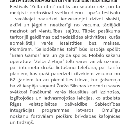
Aktivitātes iedvesmai un vientulības mazināšanai
Festivāls “Zelta ritmi” notiks jau septīto reizi, un tā
mērķis ir nodrošināt svētku dienu – īpašu festivālu
– vecākajai paaudzei, iedvesmojot dzīvot skaisti,
aktīvi un jēgpilni neatkarīgi no vecuma, tādējādi
mazinot arī vientulības sajūtu. Tāpēc pasākuma
teritorijā gaidāmas dažnedažādas aktivitātes, kurās
apmeklētāji varēs iesaistīties bez maksas.
Piemēram, “Saliedēšanās teltī” būs iespēja spēlēt
“Brain Games” āra un galda spēles. Mobilo sakaru
operatora “Zelta Zivtiņa” teltī varēs vairāk uzzināt
par interneta drošu lietošanu telefonā, par tarifu
plāniem, kas īpaši paredzēti cilvēkiem vecumā no
62 gadiem, kā arī piedalīties izlozē, kur galvenajā
balvā iespēja saņemt Žorža Siksnas koncertu savos
svētkos! Pasākumā varēs klausīties arī izzinošas,
izglītojošas un iedvesmojošas lekcijas, ko atbalsta
Rīgas valstspilsētas pašvaldība Sabiedrības
integrācijas programmas ietvaros. Omulīgu
noskaņu festivālam piešķirs brīvdabas kafejnīcas
un tirdziņš.