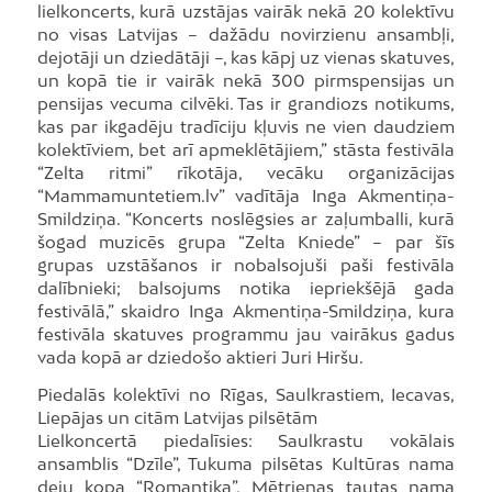
lielkoncerts, kurā uzstājas vairāk nekā 20 kolektīvu
no visas Latvijas – dažādu novirzienu ansambļi,
dejotāji un dziedātāji –, kas kāpj uz vienas skatuves,
un kopā tie ir vairāk nekā 300 pirmspensijas un
pensijas vecuma cilvēki. Tas ir grandiozs notikums,
kas par ikgadēju tradīciju kļuvis ne vien daudziem
kolektīviem, bet arī apmeklētājiem,” stāsta festivāla
“Zelta ritmi” rīkotāja, vecāku organizācijas
“Mammamuntetiem.lv” vadītāja Inga Akmentiņa-
Smildziņa. “Koncerts noslēgsies ar zaļumballi, kurā
šogad muzicēs grupa “Zelta Kniede” – par šīs
grupas uzstāšanos ir nobalsojuši paši festivāla
dalībnieki; balsojums notika iepriekšējā gada
festivālā,” skaidro Inga Akmentiņa-Smildziņa, kura
festivāla skatuves programmu jau vairākus gadus
vada kopā ar dziedošo aktieri Juri Hiršu.
Piedalās kolektīvi no Rīgas, Saulkrastiem, Iecavas,
Liepājas un citām Latvijas pilsētām
Lielkoncertā piedalīsies: Saulkrastu vokālais
ansamblis “Dzīle”, Tukuma pilsētas Kultūras nama
deju kopa “Romantika”, Mētrienas tautas nama