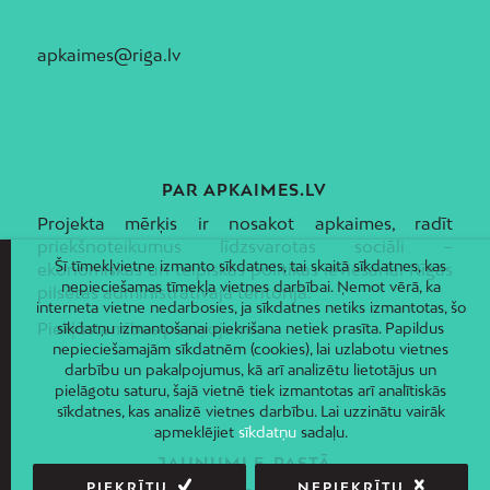
apkaimes@riga.lv
PAR APKAIMES.LV
Projekta mērķis ir nosakot apkaimes, radīt
priekšnoteikumus līdzsvarotas sociāli –
Šī tīmekļvietne izmanto sīkdatnes, tai skaitā sīkdatnes, kas
ekonomiskās un telpiskās politikas ieviešanai Rīgas
nepieciešamas tīmekļa vietnes darbībai. Ņemot vērā, ka
pilsētas administratīvajā teritorijā.
interneta vietne nedarbosies, ja sīkdatnes netiks izmantotas, šo
Piekļūstamības paziņojums
sīkdatņu izmantošanai piekrišana netiek prasīta. Papildus
nepieciešamajām sīkdatnēm (cookies), lai uzlabotu vietnes
darbību un pakalpojumus, kā arī analizētu lietotājus un
pielāgotu saturu, šajā vietnē tiek izmantotas arī analītiskās
sīkdatnes, kas analizē vietnes darbību. Lai uzzinātu vairāk
apmeklējiet
sīkdatņu
sadaļu.
JAUNUMI E-PASTĀ
PIEKRĪTU
NEPIEKRĪTU