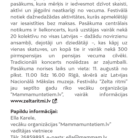
pasākums, kura mērķis ir iedvesmot dzīvot skaisti,
aktīvi un jēgpilni neatkarīgi no vecuma. Festivālā
notiek dažnedažādas aktivitātes, kurās apmeklētāji
var iesaistīties bez maksas. Pasākuma centrālais
notikums ir lielkoncerts, kurā uzstājas vairāk nekā
20 kolektīvu no visas Latvijas – dažādu novirzienu
ansambļi, dejotāji un dziedātāji –, kas kāpj uz
vienas skatuves, un kopā tie ir vairāk nekā 300
pirmspensijas un pensijas vecuma cilvēki.
Tradicionāli koncerts noslēdzas ar zaļumballi.
Pasākuma norises laiks un vieta: 11. augustā no
plkst. 11.00 līdz 16.00 Rīgā, skvērā aiz Latvijas
Nacionālā Mākslas muzeja. Festivālu “Zelta ritmi”
jau septīto gadu rīko vecāku organizācija
“Mammamuntetiem.lv”, vairāk informācijas
www.zeltaritmi.lv
.
Papildu informācijai:
Ella Karele,
vecāku organizācijas “Mammamuntetiem.lv”
vadītājas vietniece
Tālr. 26859893, e-pasts: ella@mammam.lv