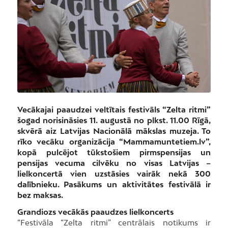
Vecākajai paaudzei veltītais festivāls “Zelta ritmi”
šogad norisināsies 11. augustā no plkst. 11.00 Rīgā,
skvērā aiz Latvijas Nacionālā mākslas muzeja. To
rīko vecāku organizācija “Mammamuntetiem.lv”,
kopā pulcējot tūkstošiem pirmspensijas un
pensijas vecuma cilvēku no visas Latvijas –
lielkoncertā vien uzstāsies vairāk nekā 300
dalībnieku. Pasākums un aktivitātes festivālā ir
bez maksas.
Grandiozs vecākās paaudzes lielkoncerts
“Festivāla “Zelta ritmi” centrālais notikums ir