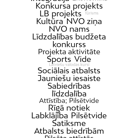
Konkursa projekts
LB projekts
Tūrisms
Kultūra
NVO ziņa
NVO nams
Līdzdalības budžeta
konkurss
Projekta aktivitāte
Sports
Vide
Latviešu valodas kursi
Sociālais atbalsts
Jauniešu iesaiste
Sabiedrības
līdzdalība
Attīstība; Pilsētvide
Rīgā notiek
Labklājība
Pilsētvide
Satiksme
Atbalsts biedrībām
Pilsēta attīstās