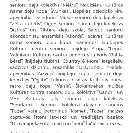
senioru deju kolektīvs “Mētra”, Naukšēnu Kultūras
nama deju kopa “Švunkas”, Liepājas dziedošo vīru
apvienība “Dziedonis”, Valkas senioru deju kolektīvs
“Zelta rudens”, Ogres senioru dāmu deju kolektīvs
“Astras” un Rihtera deju skola, Saldus senioru
akordeonistu ansamblis “Akords”, Iecavas Kultūras
nama senioru deju kopa “Kamenes”, Gulbenes
Kultūras centra senioru līnijdeju grupa “Leno”,
Valmieras Kultūras centra senioru vīru koris “Baltie
bērzi”, līnijdeju klubiņš “Country & More”, latgaliešu
sadzīves dziesmu ansamblis “OLŪTEŅŠ”, invalīdu
apvienības “Aizvējš” līnijdeju kopa, senioru deju
kolektīvs “Oglīte”, Tukuma pilsētas Kultūras nama
retro deju kopa “Valsis”, Šlokenbekas muižas
Kultūras centra senioru deju kolektīvs “Gandri” un
VEF Kultūras pils senioru deju kolektīvs
“Sendancis”. Senioru kolektīvi dāvanās saņems
“Fazer” vafeļu batoniņus “Kismet”, “Fazer” maizes
ceptuves īsteni latvisko un tradīcijām bagāto
“Druva Spēkavota” maizi un “Seni” higiēnas preces.