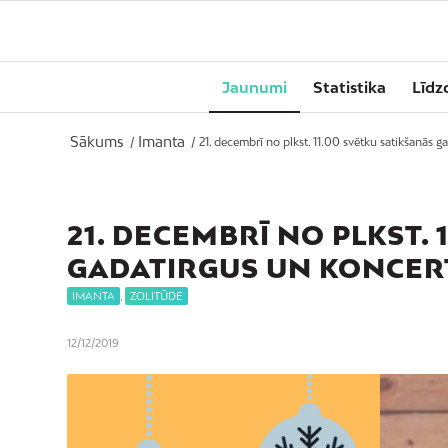
Jaunumi
Statistika
Līdz
Sākums
Imanta
/
/
21. decembrī no plkst. 11.00 svētku satikšanās ga
21. DECEMBRĪ NO PLKST.
GADATIRGUS UN KONCER
IMANTA
,
ZOLITŪDE
12/12/2019