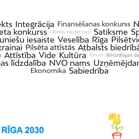
ekts
Integrācija
N
Finansēšanas konkurss
eta konkurss
Satiksme
Sp
Latviešu valodas kursi
uniešu iesaiste
Veselība
Rīga
Pilsētv
rainai
Atbalsts biedrī
Pilsēta attīstās
Attīstība
Vide
Kultūra
s
Brīvprātīgais d
Tūrisms
as līdzdalība
NVO nams
Uzņēmējdar
Sabiedrība
Ekonomika