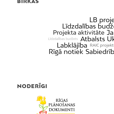
BIRKAS
LB proj
Līdzdalības budž
Ja
Projekta aktivitāte
Atbalsts Uk
Līdzdalības budžets
Labklājība
RAIC projekt
Rīgā notiek
Sabiedrīb
NODERĪGI