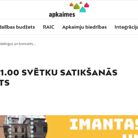
dalības budžets
RAIC
Apkaimju biedrības
Integrācij
datirgus un koncerts...
 11.00 SVĒTKU SATIKŠANĀS
TS