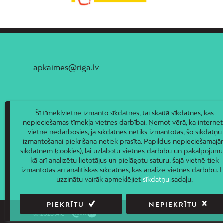
apkaimes@riga.lv
Šī tīmekļvietne izmanto sīkdatnes, tai skaitā sīkdatnes, kas
nepieciešamas tīmekļa vietnes darbībai. Ņemot vērā, ka internet
vietne nedarbosies, ja sīkdatnes netiks izmantotas, šo sīkdatņu
izmantošanai piekrišana netiek prasīta. Papildus nepieciešamaj
sīkdatnēm (cookies), lai uzlabotu vietnes darbību un pakalpojumu
kā arī analizētu lietotājus un pielāgotu saturu, šajā vietnē tiek
izmantotas arī analītiskās sīkdatnes, kas analizē vietnes darbību. L
uzzinātu vairāk apmeklējiet
sīkdatņu
sadaļu.
PIEKRĪTU
NEPIEKRĪTU
© 2026 AIC