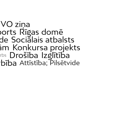
VO ziņa
orts
Rīgas domē
ide
Sociālais atbalsts
bām
Konkursa projekts
Drošība
Izglītība
arbs
bība
Attīstība; Pilsētvide