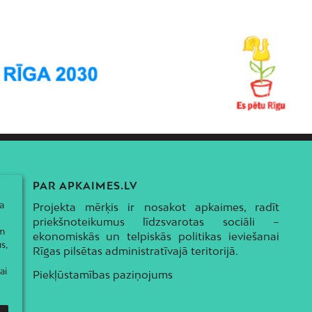
PAR APKAIMES.LV
a
Projekta mērķis ir nosakot apkaimes, radīt
priekšnoteikumus līdzsvarotas sociāli –
ām
ekonomiskās un telpiskās politikas ieviešanai
s,
Rīgas pilsētas administratīvajā teritorijā.
ai
Piekļūstamības paziņojums