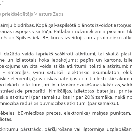
 ”
priekšsēdētājs Viesturs Zeps
aimju biedrības. Kopā galvaspilsētā plānots izveidot astoņus
as iespējas visā Rīgā. Patlaban rīdziniekiem ir pieejami tika
ā 5 un Spilves ielā 8E, kurus izveidojis un apsaimnieko atk
dažāda veida iepriekš sašķiroti atkritumi, tai skaitā plas
ne un izlietotais koka iepakojums; papīrs un kartons, izlie
pakojums un cita veida stikla atkritumi; tekstila atkritumi; 
– smēreļļas, svinu saturoši elektriskie akumulatori, elekt
skie elementi, galvaniskās baterijas un citi elektriskie akumu
isko iekārtu atkritumi, arī liela izmēra dzesēšanas iekārtas, sal
tnieciskie preparāti, ķimikālijas, izlietotas baterijas, prin
ģiskie atkritumi (par samaksu, kas ir par 20% zemāka, nekā no
imniecībā radušies būvniecības atkritumi (par samaksu).
mēbeles, būvniecības preces, elektronika) maiņas punktam,
ietas.
kritumu pārstrāde, pāršķirošana vai ilgtermiņa uzglabāšana