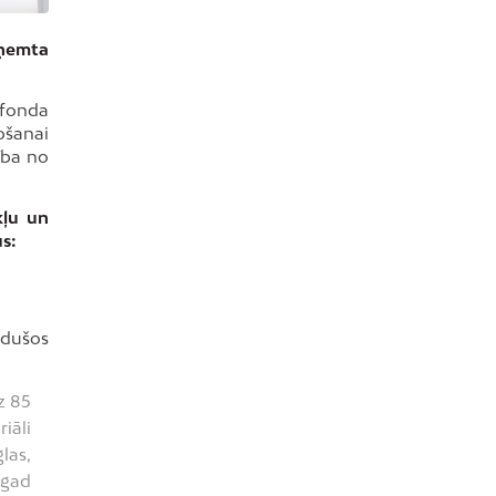
aņemta
 fonda
ošanai
ība no
kļu un
s:
adušos
z 85
iāli
las,
agad