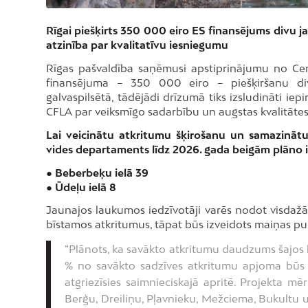
Rīgai piešķirts 350 000 eiro ES finansējums divu
atzinība par kvalitatīvu iesniegumu
Rīgas pašvaldība saņēmusi apstiprinājumu no Cen
finansējuma – 350 000 eiro – piešķiršanu div
galvaspilsētā, tādējādi drīzumā tiks izsludināti i
CFLA par veiksmīgo sadarbību un augstas kvalitāte
Lai veicinātu atkritumu šķirošanu un samazināt
vides departaments līdz 2026. gada beigām plāno 
● Beberbeķu ielā 39
● Ūdeļu ielā 8
Jaunajos laukumos iedzīvotāji varēs nodot visdažād
bīstamos atkritumus, tāpat būs izveidots maiņas pu
“Plānots, ka savākto atkritumu daudzums šajos
% no savākto sadzīves atkritumu apjoma būs 
atgriezīsies saimnieciskajā apritē. Projekta m
Berģu, Dreiliņu, Pļavnieku, Mežciema, Bukultu 