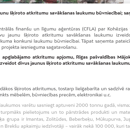
 jaunu šķiroto atkritumu savākšanas laukumu būvniecībai; s
trālās finanšu un līgumu aģentūras (CFLA) par Kohēzijas
u jaunu šķiroto atkritumu savākšanas laukumu izveid
epirkuma konkursi laukumu būvniecībai. Tāpat saņemta pateic
s projekta iesnieguma sagatavošanu.
u apglabājamo atkritumu apjomu, Rīgas pašvaldības Mājo
izveidot divus jaunus šķiroto atkritumu savākšanas laukumu
ākos šķirotos atkritumus, tostarp lielgabarīta un sadzīvē r
nkts mēbelēm, būvniecības precēm, elektronikai u.c.
 laukumos varētu sasniegt aptuveni 2000 tonnu gadā, visma
turpmāks pielietojums un to pārstrādes produkti un mater
ērķa grupa ir Imantas, Zolitūdes, Beberbeķu, Mūkupurva, Jug
un Brekšu apkaimju iedzīvotāji – vairāk nekā 100 000, kuri t