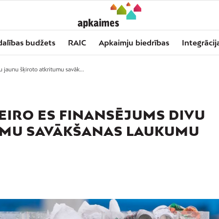
dalības budžets
RAIC
Apkaimju biedrības
Integrācij
u jaunu šķiroto atkritumu savāk...
0 EIRO ES FINANSĒJUMS DIVU
UMU SAVĀKŠANAS LAUKUMU