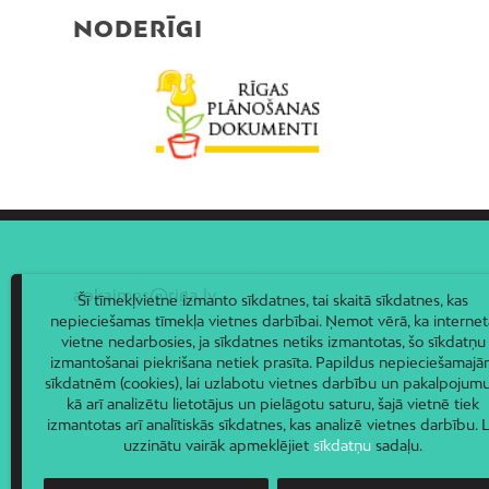
NODERĪGI
apkaimes@riga.lv
Šī tīmekļvietne izmanto sīkdatnes, tai skaitā sīkdatnes, kas
nepieciešamas tīmekļa vietnes darbībai. Ņemot vērā, ka internet
vietne nedarbosies, ja sīkdatnes netiks izmantotas, šo sīkdatņu
izmantošanai piekrišana netiek prasīta. Papildus nepieciešamaj
sīkdatnēm (cookies), lai uzlabotu vietnes darbību un pakalpojumu
kā arī analizētu lietotājus un pielāgotu saturu, šajā vietnē tiek
izmantotas arī analītiskās sīkdatnes, kas analizē vietnes darbību. L
uzzinātu vairāk apmeklējiet
sīkdatņu
sadaļu.