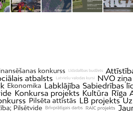
Attīstīb
inansēšanas konkurss
Līdzdalības budžets
ciālais atbalsts
NVO ziņa
Latviešu valodas kursi
ek
Labklājība
Sabiedrības lī
Ekonomika
vide
Konkursa projekts
Kultūra
Rīga
onkurss
LB projekts
Uz
Pilsēta attīstās
Jaun
tība; Pilsētvide
RAIC projekts
Brīvprātīgais darbs