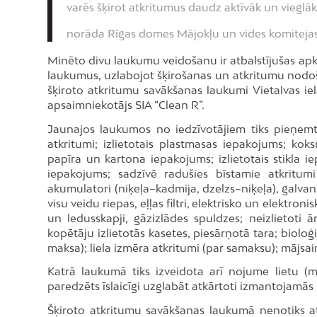
varēs šķirot atkritumus daudz aktīvāk un vieglāk,
norāda Rīgas domes Mājokļu un vides komitejas 
Minēto divu laukumu veidošanu ir atbalstījušas apk
laukumus, uzlabojot šķirošanas un atkritumu nodošan
šķiroto atkritumu savākšanas laukumi Vietalvas iel
apsaimniekotājs SIA “Clean R”.
Jaunajos laukumos no iedzīvotājiem tiks pieņemti 
atkritumi; izlietotais plastmasas iepakojums; koks
papīra un kartona iepakojums; izlietotais stikla ie
iepakojums; sadzīvē radušies bīstamie atkritumi 
akumulatori (niķeļa–kadmija, dzelzs–niķeļa), galvani
visu veidu riepas, eļļas filtri, elektrisko un elektron
un ledusskapji, gāzizlādes spuldzes; neizlietoti ārs
kopētāju izlietotās kasetes, piesārņotā tara; biolo
maksa); liela izmēra atkritumi (par samaksu); mājsa
Katrā laukumā tiks izveidota arī nojume lietu (
paredzēts īslaicīgi uzglabāt atkārtoti izmantojamās l
Šķiroto atkritumu savākšanas laukumā nenotiks at