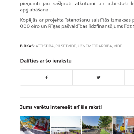
pieņemti jau sašķiroti atkritumi un atbilstoši k
apglabāšanai.
Kopējās ar projekta īstenošanu saistītās izmaksas p
000 eiro un Rīgas pašvaldības līdzfinansējums līdz 
BIRKAS:
ATTĪSTĪBA
,
PILSĒTVIDE
,
UZŅĒMĒJDARBĪBA
,
VIDE
Dalīties ar šo ierakstu
Jums varētu interesēt arī šie raksti