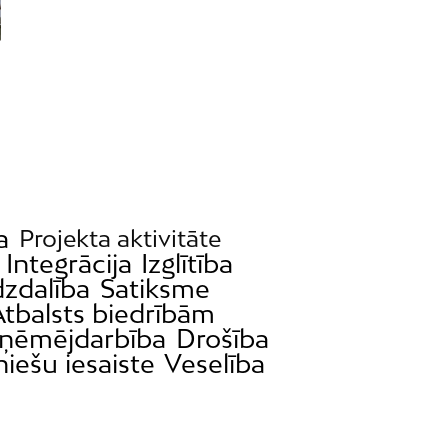
a
Projekta aktivitāte
Integrācija
Izglītība
dzdalība
Satiksme
Atbalsts biedrībām
ņēmējdarbība
Drošība
iešu iesaiste
Veselība