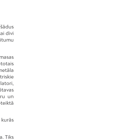
 šādus
i divi
ritumu
tmasas
totais
metāla
riskie
latori,
dētavas
teru un
teiktā
 kurās
. Tiks