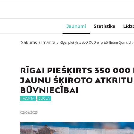
Jaunumi
Statistika
Līdz
Sākums
Imanta
/
/
Rīgai piešķirts 350 000 eiro ES finansējums div
RĪGAI PIEŠĶIRTS 350 00
JAUNU ŠĶIROTO ATKRIT
BŪVNIECĪBAI
IMANTA
,
JUGLA
02/04/2025