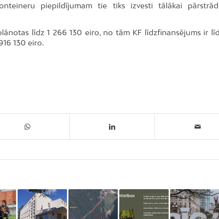
onteineru piepildījumam tie tiks izvesti tālākai pārstrād
lānotas līdz 1 266 130 eiro, no tām KF līdzfinansējums ir lī
916 130 eiro.