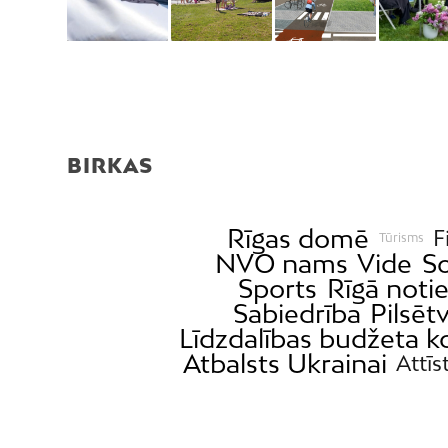
BIRKAS
Rīgas domē
F
Tūrisms
NVO nams
Vide
So
Sports
Rīgā noti
Sabiedrība
Pilsēt
Līdzdalības budžeta k
Atbalsts Ukrainai
Attīs