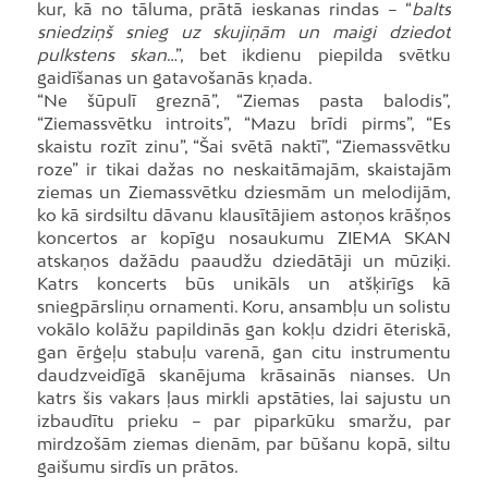
kur, kā no tāluma, prātā ieskanas rindas – “
balts
sniedziņš snieg uz skujiņām un maigi dziedot
pulkstens skan
…”, bet ikdienu piepilda svētku
gaidīšanas un gatavošanās kņada.
“Ne šūpulī greznā”, “Ziemas pasta balodis”,
“Ziemassvētku introits”, “Mazu brīdi pirms”, “Es
skaistu rozīt zinu”, “Šai svētā naktī”, “Ziemassvētku
roze” ir tikai dažas no neskaitāmajām, skaistajām
ziemas un Ziemassvētku dziesmām un melodijām,
ko kā sirdsiltu dāvanu klausītājiem astoņos krāšņos
koncertos ar kopīgu nosaukumu ZIEMA SKAN
atskaņos dažādu paaudžu dziedātāji un mūziķi.
Katrs koncerts būs unikāls un atšķirīgs kā
sniegpārsliņu ornamenti. Koru, ansambļu un solistu
vokālo kolāžu papildinās gan kokļu dzidri ēteriskā,
gan ērģeļu stabuļu varenā, gan citu instrumentu
daudzveidīgā skanējuma krāsainās nianses. Un
katrs šis vakars ļaus mirkli apstāties, lai sajustu un
izbaudītu prieku – par piparkūku smaržu, par
mirdzošām ziemas dienām, par būšanu kopā, siltu
gaišumu sirdīs un prātos.