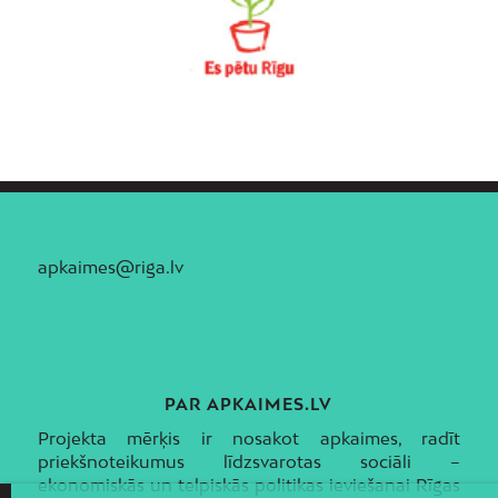
apkaimes@riga.lv
PAR APKAIMES.LV
Projekta mērķis ir nosakot apkaimes, radīt
priekšnoteikumus līdzsvarotas sociāli –
ekonomiskās un telpiskās politikas ieviešanai Rīgas