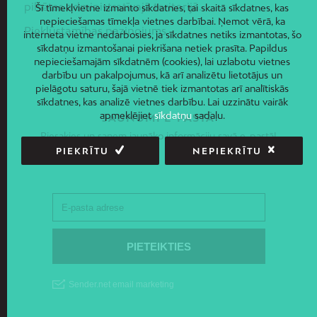
pilsētas administratīvajā teritorijā.
Šī tīmekļvietne izmanto sīkdatnes, tai skaitā sīkdatnes, kas
nepieciešamas tīmekļa vietnes darbībai. Ņemot vērā, ka
Piekļūstamības paziņojums
interneta vietne nedarbosies, ja sīkdatnes netiks izmantotas, šo
sīkdatņu izmantošanai piekrišana netiek prasīta. Papildus
nepieciešamajām sīkdatnēm (cookies), lai uzlabotu vietnes
darbību un pakalpojumus, kā arī analizētu lietotājus un
pielāgotu saturu, šajā vietnē tiek izmantotas arī analītiskās
sīkdatnes, kas analizē vietnes darbību. Lai uzzinātu vairāk
apmeklējiet
sīkdatņu
sadaļu.
JAUNUMI E-PASTĀ
Piesakies un saņem jaunāko informāciju savā e-pastā!
PIEKRĪTU
NEPIEKRĪTU