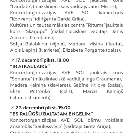
Koncertorganizācijas AVE SOL jauktais koris
“Laudate”, (mākslinieciskais vadītājs Jānis Misiņš),
Koncertorganizācijas AVE SOL kamerkoris
“Konvents” (diriģente Gerda Griķe),
Kultūras un tautas mākslas centra “Ritums” jauktais
koris “Skaņupe” (mākslinieciskais vadītājs Jānis
Almanis-Palmbahs),
Sofija Balabkina (vijole), Madara Misiņa (flauta),
Aldis Liepiņš (klavieres), Elizabete Porgante (balss).
📌
17. decembrī plkst. 18.00
“IR ATKAL LAIKS”
Koncertorganizācijas AVE SOL jauktais koris
“Sonante” (mākslinieciskā vadītāja Inga Graumane),
Madara Kalniņa (klavieres), Sabīne Krilova (balss),
Elīza Petrenko (čells), Mārcis Kalniņš
(sitaminstrumenti).
📌
22. decembrī plkst. 19.00
“ES PALŪGŠU BALTAJAM ENĢELIM”
Koncertorganizācijas AVE SOL bērnu vokālais
ansamblis “Saulessvece” (vadītāja Ginta Āriņa),
Ozolnieku Tautas nama sieviešu vokālais ansamblis