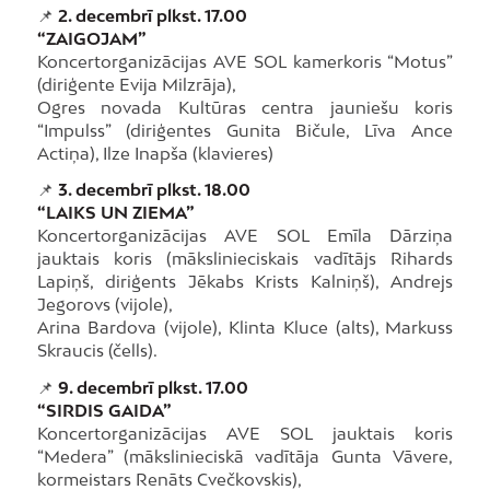
📌
2. decembrī plkst. 17.00
“ZAIGOJAM”
Koncertorganizācijas AVE SOL kamerkoris “Motus”
(diriģente Evija Milzrāja),
Ogres novada Kultūras centra jauniešu koris
“Impulss” (diriģentes Gunita Bičule, Līva Ance
Actiņa), Ilze Inapša (klavieres)
📌
3. decembrī plkst. 18.00
“LAIKS UN ZIEMA”
Koncertorganizācijas AVE SOL Emīla Dārziņa
jauktais koris (mākslinieciskais vadītājs Rihards
Lapiņš, diriģents Jēkabs Krists Kalniņš), Andrejs
Jegorovs (vijole),
Arina Bardova (vijole), Klinta Kluce (alts), Markuss
Skraucis (čells).
📌
9. decembrī plkst. 17.00
“SIRDIS GAIDA”
Koncertorganizācijas AVE SOL jauktais koris
“Medera” (mākslinieciskā vadītāja Gunta Vāvere,
kormeistars Renāts Cvečkovskis),