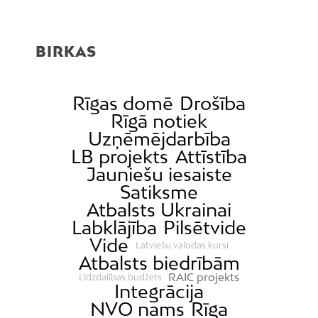
BIRKAS
Rīgas domē
Drošība
Rīgā notiek
Uzņēmējdarbība
LB projekts
Attīstība
Jauniešu iesaiste
Satiksme
Atbalsts Ukrainai
Labklājība
Pilsētvide
Vide
Latviešu valodas kursi
Atbalsts biedrībām
RAIC projekts
Līdzdalības budžets
Integrācija
NVO nams
Rīga