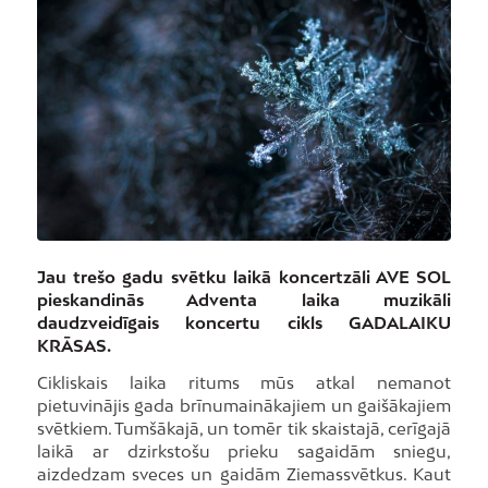
Jau trešo gadu svētku laikā koncertzāli AVE SOL
pieskandinās Adventa laika muzikāli
daudzveidīgais koncertu cikls GADALAIKU
KRĀSAS.
Cikliskais laika ritums mūs atkal nemanot
pietuvinājis gada brīnumainākajiem un gaišākajiem
svētkiem. Tumšākajā, un tomēr tik skaistajā, cerīgajā
laikā ar dzirkstošu prieku sagaidām sniegu,
aizdedzam sveces un gaidām Ziemassvētkus. Kaut