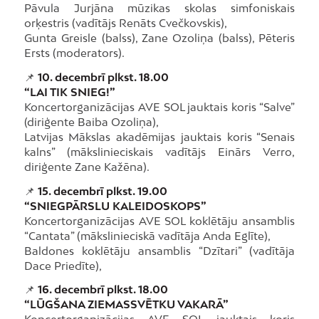
Pāvula Jurjāna mūzikas skolas simfoniskais
orķestris (vadītājs Renāts Cvečkovskis),
Gunta Greisle (balss), Zane Ozoliņa (balss), Pēteris
Ersts (moderators).
📌
10. decembrī plkst. 18.00
“LAI TIK SNIEG!”
Koncertorganizācijas AVE SOL jauktais koris “Salve”
(diriģente Baiba Ozoliņa),
Latvijas Mākslas akadēmijas jauktais koris “Senais
kalns” (mākslinieciskais vadītājs Einārs Verro,
diriģente Zane Kažēna).
📌
15. decembrī plkst. 19.00
“SNIEGPĀRSLU KALEIDOSKOPS”
Koncertorganizācijas AVE SOL koklētāju ansamblis
“Cantata” (mākslinieciskā vadītāja Anda Eglīte),
Baldones koklētāju ansamblis “Dzītari” (vadītāja
Dace Priedīte),
📌
16. decembrī plkst. 18.00
“LŪGŠANA ZIEMASSVĒTKU VAKARĀ”