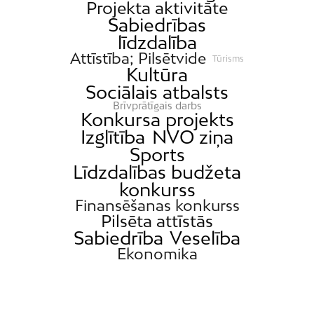
Projekta aktivitāte
Sabiedrības
līdzdalība
Attīstība; Pilsētvide
Tūrisms
Kultūra
Sociālais atbalsts
Brīvprātīgais darbs
Konkursa projekts
Izglītība
NVO ziņa
Sports
Līdzdalības budžeta
konkurss
Finansēšanas konkurss
Pilsēta attīstās
Sabiedrība
Veselība
Ekonomika