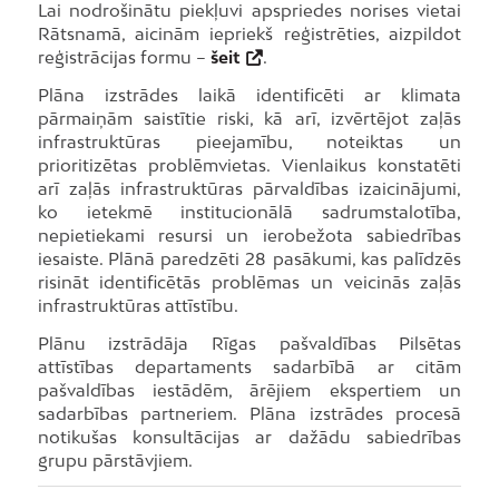
Lai nodrošinātu piekļuvi apspriedes norises vietai
Rātsnamā, aicinām iepriekš reģistrēties, aizpildot
reģistrācijas formu –
šeit
.
Plāna izstrādes laikā identificēti ar klimata
pārmaiņām saistītie riski, kā arī, izvērtējot zaļās
infrastruktūras pieejamību, noteiktas un
prioritizētas problēmvietas. Vienlaikus konstatēti
arī zaļās infrastruktūras pārvaldības izaicinājumi,
ko ietekmē institucionālā sadrumstalotība,
nepietiekami resursi un ierobežota sabiedrības
iesaiste. Plānā paredzēti 28 pasākumi, kas palīdzēs
risināt identificētās problēmas un veicinās zaļās
infrastruktūras attīstību.
Plānu izstrādāja Rīgas pašvaldības Pilsētas
attīstības departaments sadarbībā ar citām
pašvaldības iestādēm, ārējiem ekspertiem un
sadarbības partneriem. Plāna izstrādes procesā
notikušas konsultācijas ar dažādu sabiedrības
grupu pārstāvjiem.