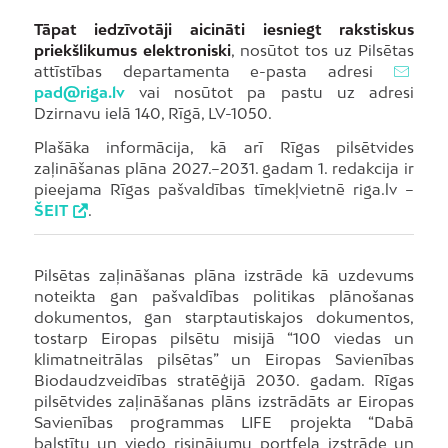
Tāpat iedzīvotāji aicināti iesniegt rakstiskus
priekšlikumus elektroniski
, nosūtot tos uz Pilsētas
attīstības departamenta e-pasta adresi
pad@riga.lv
vai nosūtot pa pastu uz adresi
Dzirnavu ielā 140, Rīgā, LV-1050.
Plašāka informācija, kā arī Rīgas pilsētvides
zaļināšanas plāna 2027.–2031. gadam 1. redakcija ir
pieejama Rīgas pašvaldības tīmekļvietnē riga.lv –
ŠEIT
.
Pilsētas zaļināšanas plāna izstrāde kā uzdevums
noteikta gan pašvaldības politikas plānošanas
dokumentos, gan starptautiskajos dokumentos,
tostarp Eiropas pilsētu misijā “100 viedas un
klimatneitrālas pilsētas” un Eiropas Savienības
Biodaudzveidības stratēģijā 2030. gadam. Rīgas
pilsētvides zaļināšanas plāns izstrādāts ar Eiropas
Savienības programmas LIFE projekta “Dabā
balstītu un viedo risinājumu portfeļa izstrāde un