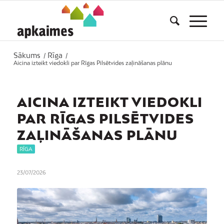
Sākums
Rīga
/
/
Aicina izteikt viedokli par Rīgas Pilsētvides zaļināšanas plānu
AICINA IZTEIKT VIEDOKLI
PAR RĪGAS PILSĒTVIDES
ZAĻINĀŠANAS PLĀNU
RĪGA
23/07/2026