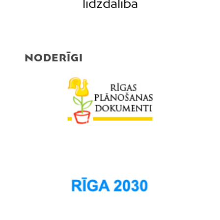
līdzdalība
NODERĪGI