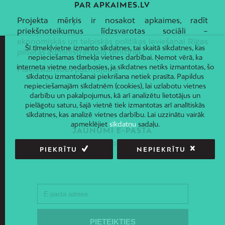
PAR APKAIMES.LV
Projekta mērķis ir nosakot apkaimes, radīt
priekšnoteikumus līdzsvarotas sociāli –
ekonomiskās un telpiskās politikas ieviešanai Rīgas
Šī tīmekļvietne izmanto sīkdatnes, tai skaitā sīkdatnes, kas
pilsētas administratīvajā teritorijā.
nepieciešamas tīmekļa vietnes darbībai. Ņemot vērā, ka
interneta vietne nedarbosies, ja sīkdatnes netiks izmantotas, šo
Piekļūstamības paziņojums
sīkdatņu izmantošanai piekrišana netiek prasīta. Papildus
nepieciešamajām sīkdatnēm (cookies), lai uzlabotu vietnes
darbību un pakalpojumus, kā arī analizētu lietotājus un
pielāgotu saturu, šajā vietnē tiek izmantotas arī analītiskās
sīkdatnes, kas analizē vietnes darbību. Lai uzzinātu vairāk
apmeklējiet
sīkdatņu
sadaļu.
JAUNUMI E-PASTĀ
Piesakies un saņem jaunāko informāciju savā e-pastā!
PIEKRĪTU
NEPIEKRĪTU