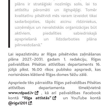
plāns ir stratēģiski nozīmīgs solis, lai to
attīstītu pāromāti un ilgtspējīgi. Tomēr
kvalitatīvu pilsētvidi mēs varam izveidot tikai
sadarbojoties, tāpēc aicinu rīdziniekus,
uzņēmējus un nevalstiskās organizācijas būt
aktīviem, piedalīties sabiedriskajā
apspriešanā un līdzdarboties plāna
pilnveidošanā.”
Lai iepazīstinātu ar Rīgas pilsētvides zaļināšanas
plāna 2027.–2031. gadam 1. redakciju, Rīgas
pašvaldības Pilsētas attīstības departaments 16.
jūlijā plkst. 16.00 rīkos publisko apspriedi, kas
norisināsies klātienē Rīgas domes Sēžu zālē.
Apspriede tiks pārraidīta Rīgas pašvaldības Pilsētas
attīstības departamenta tīmekļvietnē
www.rdpad.lv
, kā arī pašvaldības Facebook
kontā
“Rīga attīstās”
un YouTube kontā
@riga1201
.