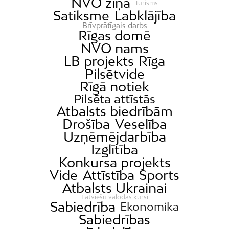
NVO ziņa
Tūrisms
Satiksme
Labklājība
Brīvprātīgais darbs
Rīgas domē
NVO nams
LB projekts
Rīga
Pilsētvide
Rīgā notiek
Pilsēta attīstās
Atbalsts biedrībām
Drošība
Veselība
Uzņēmējdarbība
Izglītība
Konkursa projekts
Vide
Attīstība
Sports
Atbalsts Ukrainai
Latviešu valodas kursi
Sabiedrība
Ekonomika
Sabiedrības