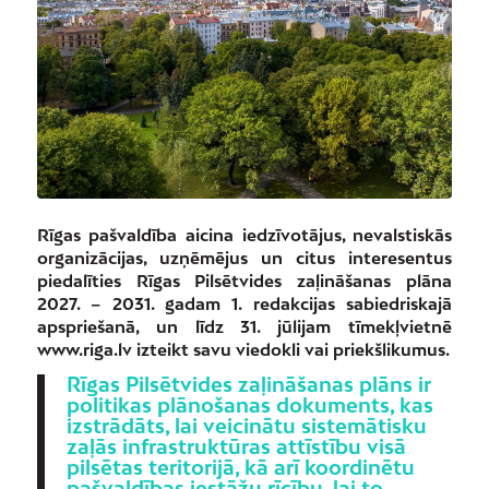
Rīgas pašvaldība aicina iedzīvotājus, nevalstiskās
organizācijas, uzņēmējus un citus interesentus
piedalīties Rīgas Pilsētvides zaļināšanas plāna
2027. – 2031. gadam 1. redakcijas sabiedriskajā
apspriešanā, un līdz 31. jūlijam tīmekļvietnē
www.riga.lv izteikt savu viedokli vai priekšlikumus.
Rīgas Pilsētvides zaļināšanas plāns ir
politikas plānošanas dokuments, kas
izstrādāts, lai veicinātu sistemātisku
zaļās infrastruktūras attīstību visā
pilsētas teritorijā, kā arī koordinētu
pašvaldības iestāžu rīcību, lai to