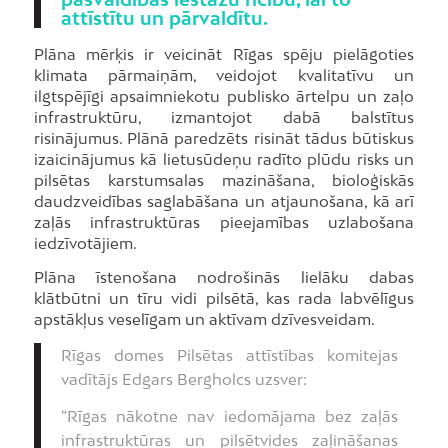
attīstītu un pārvaldītu.
Plāna mērķis ir veicināt Rīgas spēju pielāgoties
klimata pārmaiņām, veidojot kvalitatīvu un
ilgtspējīgi apsaimniekotu publisko ārtelpu un zaļo
infrastruktūru, izmantojot dabā balstītus
risinājumus. Plānā paredzēts risināt tādus būtiskus
izaicinājumus kā lietusūdeņu radīto plūdu risks un
pilsētas karstumsalas mazināšana, bioloģiskās
daudzveidības saglabāšana un atjaunošana, kā arī
zaļās infrastruktūras pieejamības uzlabošana
iedzīvotājiem.
Plāna īstenošana nodrošinās lielāku dabas
klātbūtni un tīru vidi pilsētā, kas rada labvēlīgus
apstākļus veselīgam un aktīvam dzīvesveidam.
Rīgas domes Pilsētas attīstības komitejas
vadītājs Edgars Bergholcs uzsver:
“Rīgas nākotne nav iedomājama bez zaļās
infrastruktūras un pilsētvides zaļināšanas