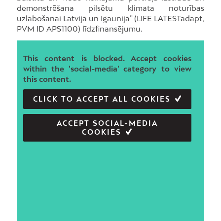
demonstrēšana pilsētu klimata noturības
uzlabošanai Latvijā un Igaunijā” (LIFE LATESTadapt,
PVM ID APS1100) līdzfinansējumu.
This content is blocked. Accept cookies
within the 'social-media' category to view
this content.
CLICK TO ACCEPT ALL COOKIES
ACCEPT SOCIAL-MEDIA
COOKIES
BIRKAS:
PILSĒTVIDE
,
SABIEDRĪBAS LĪDZDALĪBA
,
VIDE
Dalīties ar šo ierakstu