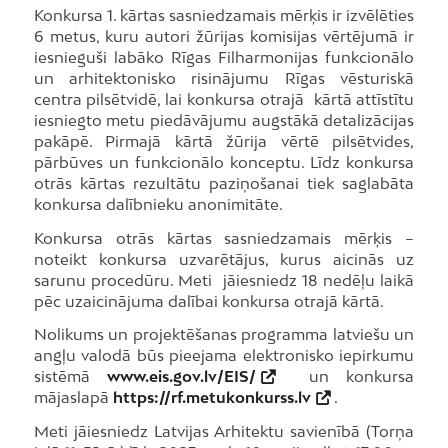
Konkursa 1. kārtas sasniedzamais mērķis ir izvēlēties
6 metus, kuru autori žūrijas komisijas vērtējumā ir
iesnieguši labāko Rīgas Filharmonijas funkcionālo
un arhitektonisko risinājumu Rīgas vēsturiskā
centra pilsētvidē, lai konkursa otrajā kārtā attīstītu
iesniegto metu piedāvājumu augstākā detalizācijas
pakāpē. Pirmajā kārtā žūrija vērtē pilsētvides,
pārbūves un funkcionālo konceptu. Līdz konkursa
otrās kārtas rezultātu paziņošanai tiek saglabāta
konkursa dalībnieku anonimitāte.
Konkursa otrās kārtas sasniedzamais mērķis –
noteikt konkursa uzvarētājus, kurus aicinās uz
sarunu procedūru. Meti jāiesniedz 18 nedēļu laikā
pēc uzaicinājuma dalībai konkursa otrajā kārtā.
Nolikums un projektēšanas programma latviešu un
angļu valodā būs pieejama elektronisko iepirkumu
sistēmā
www.eis.gov.lv/EIS/
un konkursa
mājaslapā
https://rf.metukonkurss.lv
.
Meti jāiesniedz Latvijas Arhitektu savienībā (Torņa