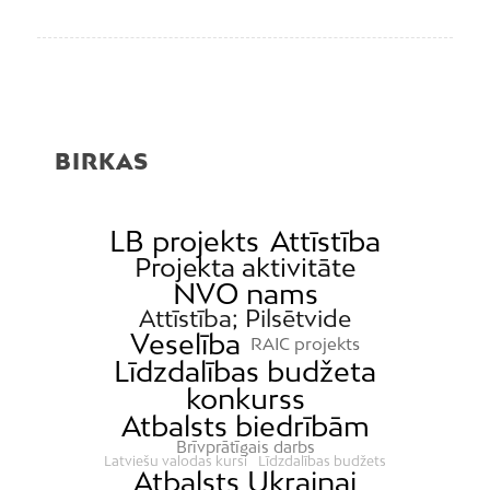
BIRKAS
LB projekts
Attīstība
Projekta aktivitāte
NVO nams
Attīstība; Pilsētvide
Veselība
RAIC projekts
Līdzdalības budžeta
konkurss
Atbalsts biedrībām
Brīvprātīgais darbs
Latviešu valodas kursi
Līdzdalības budžets
Atbalsts Ukrainai