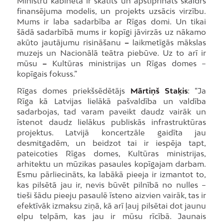
Ministru kabinetā ir skatīts un apstiprināts skaidrs
finansējuma modelis, un projekts uzsācis virzību.
Mums ir laba sadarbība ar Rīgas domi. Un tikai
šādā sadarbībā mums ir kopīgi jāvirzās uz nākamo
akūto jautājumu risināšanu
–
laikmetīgās mākslas
muzejs un Nacionālā teātra piebūve. Uz to arī ir
mūsu
–
Kultūras ministrijas un Rīgas domes –
kopīgais fokuss.”
Rīgas domes priekšsēdētājs
Mārtiņš Staķis
: “Ja
Rīga kā Latvijas lielākā pašvaldība un valdība
sadarbojas, tad varam paveikt daudz vairāk un
īstenot daudz lielākus publiskās infrastruktūras
projektus. Latvijā koncertzāle gaidīta jau
desmitgadēm, un beidzot tai ir iespēja tapt,
pateicoties Rīgas domes, Kultūras ministrijas,
arhitektu un mūzikas pasaules kopīgajam darbam.
Esmu pārliecināts, ka labākā pieeja ir izmantot to,
kas pilsētā jau ir, nevis būvēt pilnībā no nulles –
tieši šādu pieeju pasaulē īsteno aizvien vairāk, tas ir
efektīvāk izmaksu ziņā, kā arī ļauj pilsētai dot jaunu
elpu telpām, kas jau ir mūsu rīcībā. Jaunais