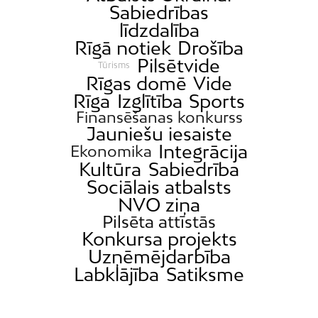
Sabiedrības
līdzdalība
Rīgā notiek
Drošība
Pilsētvide
Tūrisms
Rīgas domē
Vide
Rīga
Izglītība
Sports
Finansēšanas konkurss
Jauniešu iesaiste
Integrācija
Ekonomika
Kultūra
Sabiedrība
Sociālais atbalsts
NVO ziņa
Pilsēta attīstās
Konkursa projekts
Uzņēmējdarbība
Labklājība
Satiksme