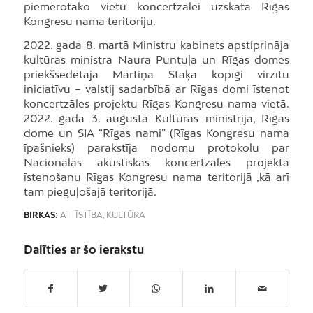
piemērotāko vietu koncertzālei uzskata Rīgas
Kongresu nama teritoriju.
2022. gada 8. martā Ministru kabinets apstiprināja
kultūras ministra Naura Puntuļa un Rīgas domes
priekšsēdētāja Mārtiņa Staķa kopīgi virzītu
iniciatīvu – valstij sadarbībā ar Rīgas domi īstenot
koncertzāles projektu Rīgas Kongresu nama vietā.
2022. gada 3. augustā Kultūras ministrija, Rīgas
dome un SIA “Rīgas nami” (Rīgas Kongresu nama
īpašnieks) parakstīja nodomu protokolu par
Nacionālās akustiskās koncertzāles projekta
īstenošanu Rīgas Kongresu nama teritorijā ,kā arī
tam pieguļošajā teritorijā.
BIRKAS:
ATTĪSTĪBA
,
KULTŪRA
Dalīties ar šo ierakstu