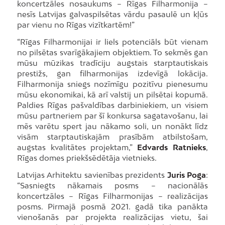
koncertzāles nosaukums – Rīgas Filharmonija –
nesīs Latvijas galvaspilsētas vārdu pasaulē un kļūs
par vienu no Rīgas vizītkartēm!”
“Rīgas Filharmonijai ir liels potenciāls būt vienam
no pilsētas svarīgākajiem objektiem. To sekmēs gan
mūsu mūzikas tradīciju augstais starptautiskais
prestižs, gan filharmonijas izdevīgā lokācija.
Filharmonija sniegs nozīmīgu pozitīvu pienesumu
mūsu ekonomikai, kā arī valstij un pilsētai kopumā.
Paldies Rīgas pašvaldības darbiniekiem, un visiem
mūsu partneriem par šī konkursa sagatavošanu, lai
mēs varētu spert jau nākamo soli, un nonākt līdz
visām starptautiskajām prasībām atbilstošam,
augstas kvalitātes projektam,”
Edvards Ratnieks
,
Rīgas domes priekšsēdētāja vietnieks.
Latvijas Arhitektu savienības prezidents
Juris Poga
:
“Sasniegts nākamais posms – nacionālās
koncertzāles – Rīgas Filharmonijas – realizācijas
posms. Pirmajā posmā 2021. gadā tika panākta
vienošanās par projekta realizācijas vietu, šai