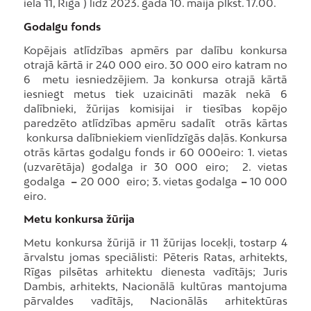
ielā 11, Rīgā ) līdz 2023. gada 10. maija plkst. 17.00.
Godalgu fonds
Kopējais atlīdzības apmērs par dalību konkursa
otrajā kārtā ir 240 000 eiro. 30 000 eiro katram no
6 metu iesniedzējiem. Ja konkursa otrajā kārtā
iesniegt metus tiek uzaicināti mazāk nekā 6
dalībnieki, žūrijas komisijai ir tiesības kopējo
paredzēto atlīdzības apmēru sadalīt otrās kārtas
konkursa dalībniekiem vienlīdzīgās daļās. Konkursa
otrās kārtas godalgu fonds ir 60 000eiro: 1. vietas
(uzvarētāja) godalga ir 30 000 eiro; 2. vietas
godalga
–
20 000 eiro; 3. vietas godalga
–
10 000
eiro.
Metu konkursa žūrija
Metu konkursa žūrijā ir 11 žūrijas locekļi, tostarp 4
ārvalstu jomas speciālisti: Pēteris Ratas, arhitekts,
Rīgas pilsētas arhitektu dienesta vadītājs; Juris
Dambis, arhitekts, Nacionālā kultūras mantojuma
pārvaldes vadītājs, Nacionālās arhitektūras