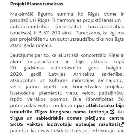
Projektēšanas izmaksas
Maksimālā līguma summa, ko Rīgas dome ir
paredzējusi Rīgas Filharmonijas projektēšanai un
autoruzraudzībai (neieskaitot būvuzraudzības
izmaksas), ir 3 511 209 eiro. Paredzams, ka līgums
par projektēšanu un autoruzraudzību tiks noslēgts
2023. gada nogalē.
Jautājums par to, ka akustiskā koncertzāle Rīgai ir
akūti nepieciešama, ir bijis aktuāls kopš
20. gadsimta astoņdesmito gadu beigām.
2020. gadā Latvijas Arhitektu savienība,
atsaucoties uz Kultūras ministrijas aicinājumu,
veica jaunu izpēti par koncertzāles projekta
īstenošanai piemērotu vietu, veicot padziļinātu
izpēti vairākos posmos. Bija identificētas 36
potenciālās vietas, no kurām
par atbilstošāko bija
izraudzīta Rīgas Kongresu nama teritorija
. Arī
tirgus un sabiedriskās domas pētījumu centra
SKDS veiktās iedzīvotāju aptaujas rezultāti
parādīja, ka divas trešdaļas Latvijas iedzīvotāju par