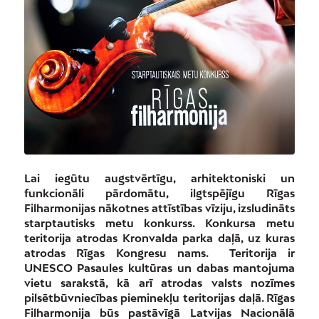
Lai iegūtu augstvērtīgu, arhitektoniski un
funkcionāli pārdomātu, ilgtspējīgu Rīgas
Filharmonijas nākotnes attīstības vīziju
, i
zsludināts
starptautisks metu konkurss.
Konkursa metu
teritorija atrodas
Kronvalda parka daļā
,
uz kuras
atrodas Rīgas Kongresu nams. Teritorija ir
UNESCO Pasaules
kultūras
un dabas mantojuma
vietu
sarakstā,
kā arī atrodas valsts
nozīmes
pilsētbūvniecības pieminekļu teritorijas daļā.
Rīgas
Filharmonija būs pastāvīgā Latvijas Nacionālā