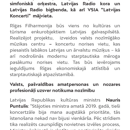
simfoniskā orķestra, Latvijas Radio kora un
Latvijas Radio bigbenda, kā arī VSIA “Latvijas
Koncerti” mājvieta.
Rīgas Filharmonija būs viens no kultūras un
tūrisma enkurobjektiem Latvijas galvaspilsētā.
Realizējot projektu, izveidos valsts nozīmīgāko
mūzikas centru
–
koncertu norises vietu, kas
piesaistīs labākos Latvijas un ārvalstu mūziķus – kā
arī nodrošinās modernu starptautiska mēroga
pasākumu norises vietu. Tas būs ievērojams
ieguldījums Rīgas ekonomiskajā attīstībā un
starptautiskajā atpazīstamībā.
Valsts, pašvaldības amatpersonas un nozares
profesionāļi uzsver notikuma nozīmību
Latvijas Republikas kultūras ministrs
Nauris
Puntulis
: “Stājoties ministra amatā 2019. gadā, tieši
koncertzāle bija mana augstākā prioritāte, tās
īstenošana nekad nav bijusi vienkārša. Pēc strīdiem
tika realizēts caurspīdīgs novietnes izvēles process,