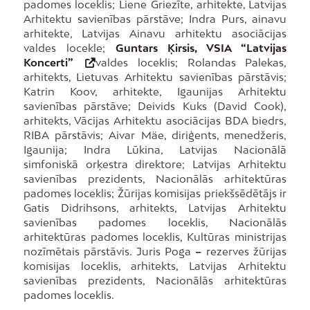
padomes loceklis; Liene Griezīte, arhitekte, Latvijas
Arhitektu savienības pārstāve; Indra Purs, ainavu
arhitekte, Latvijas Ainavu arhitektu asociācijas
valdes locekle;
Guntars Ķirsis, VSIA “Latvijas
Koncerti”
valdes loceklis; Rolandas Palekas,
arhitekts, Lietuvas Arhitektu savienības pārstāvis;
Katrin Koov, arhitekte, Igaunijas Arhitektu
savienības pārstāve; Deivids Kuks (David Cook),
arhitekts, Vācijas Arhitektu asociācijas BDA biedrs,
RIBA pārstāvis; Aivar Mäe, diriģents, menedžeris,
Igaunija; Indra Lūkina, Latvijas Nacionālā
simfoniskā orķestra direktore; Latvijas Arhitektu
savienības prezidents, Nacionālās arhitektūras
padomes loceklis; Žūrijas komisijas priekšsēdētājs ir
Gatis Didrihsons, arhitekts, Latvijas Arhitektu
savienības padomes loceklis, Nacionālās
arhitektūras padomes loceklis, Kultūras ministrijas
nozīmētais pārstāvis. Juris Poga
–
rezerves žūrijas
komisijas loceklis, arhitekts, Latvijas Arhitektu
savienības prezidents, Nacionālās arhitektūras
padomes loceklis.