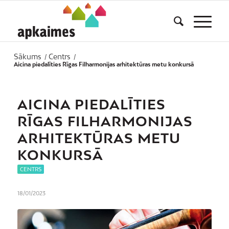
Sākums
Centrs
/
/
Aicina piedalīties Rīgas Filharmonijas arhitektūras metu konkursā
AICINA PIEDALĪTIES
RĪGAS FILHARMONIJAS
ARHITEKTŪRAS METU
KONKURSĀ
CENTRS
18/01/2023