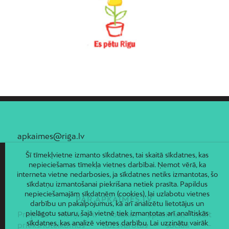
apkaimes@riga.lv
Šī tīmekļvietne izmanto sīkdatnes, tai skaitā sīkdatnes, kas
nepieciešamas tīmekļa vietnes darbībai. Ņemot vērā, ka
interneta vietne nedarbosies, ja sīkdatnes netiks izmantotas, šo
sīkdatņu izmantošanai piekrišana netiek prasīta. Papildus
nepieciešamajām sīkdatnēm (cookies), lai uzlabotu vietnes
PAR APKAIMES.LV
darbību un pakalpojumus, kā arī analizētu lietotājus un
pielāgotu saturu, šajā vietnē tiek izmantotas arī analītiskās
Projekta mērķis ir nosakot apkaimes, radīt
sīkdatnes, kas analizē vietnes darbību. Lai uzzinātu vairāk
priekšnoteikumus līdzsvarotas sociāli –