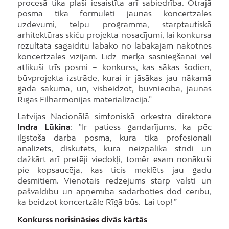
procesā tika plaši iesaistīta arī sabiedrība. Otrajā
posmā tika formulēti jaunās koncertzāles
uzdevumi, telpu programma, starptautiskā
arhitektūras skiču projekta nosacījumi, lai konkursa
rezultātā sagaidītu labāko no labākajām nākotnes
koncertzāles vīzijām. Līdz mērķa sasniegšanai vēl
atlikuši trīs posmi – konkurss, kas sākas šodien,
būvprojekta izstrāde, kurai ir jāsākas jau nākamā
gada sākumā, un, visbeidzot, būvniecība, jaunās
Rīgas Filharmonijas materializācija.”
Latvijas Nacionālā simfoniskā orķestra direktore
Indra Lūkina
: “Ir patiess gandarījums, ka pēc
ilgstoša darba posma, kurā tika profesionāli
analizēts, diskutēts, kurā neizpalika strīdi un
dažkārt arī pretēji viedokļi, tomēr esam nonākuši
pie kopsaucēja, kas ticis meklēts jau gadu
desmitiem. Vienotais redzējums starp valsti un
pašvaldību un apņēmība sadarboties dod cerību,
ka beidzot koncertzāle Rīgā būs. Lai top! ”
Konkurss norisināsies divās kārtās