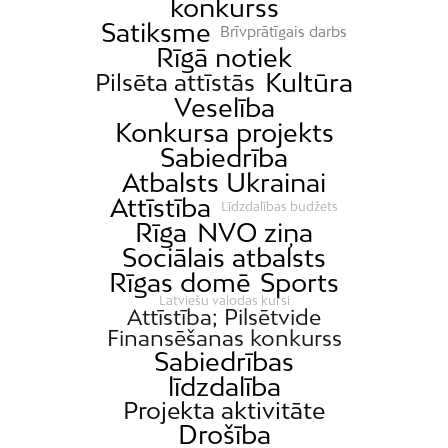
konkurss
Satiksme
Brīvprātīgais darbs
Rīgā notiek
Kultūra
Pilsēta attīstās
Veselība
Konkursa projekts
Sabiedrība
Atbalsts Ukrainai
Attīstība
Līdzdalības budžets
Rīga
NVO ziņa
Sociālais atbalsts
Rīgas domē
Sports
Latviešu valodas kursi
Attīstība; Pilsētvide
Finansēšanas konkurss
Sabiedrības
līdzdalība
Projekta aktivitāte
Drošība