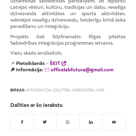
uzņemošās sabiedrības pārstāvjiem, lai iepazītu
Latvijas vēsturi, kultūru, tradīcijas un dabu, veselīga
dzīvesveida aktivitātes un sporta aktivitātes,
sekmējot veselīgu dzīvesveidu, lietderīgu brīvā laika
pavadīšanu un integrāciju.
Projekts tiek līdzfinansēts Rīgas pilsētas
Sabiedrības integrācijas programmas ietvaros.
Vietu skaits ierobežots.
📌
Pieteikšanās
–
ŠEIT
.
🔎 Informācija:
officelabfutura@gmail.com
BIRKAS:
INTEGRĀCIJA
,
IZGLĪTĪBA
,
SABIEDRĪBA
,
VIDE
Dalīties ar šo ierakstu