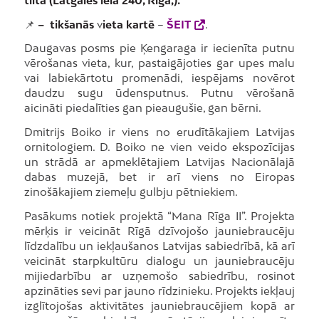
📌
– tikšanās
v
ieta kartē
–
ŠEIT
.
Daugavas posms pie Ķengaraga ir iecienīta putnu
vērošanas vieta, kur, pastaigājoties gar upes malu
vai labiekārtotu promenādi, iespējams novērot
daudzu sugu ūdensputnus. Putnu vērošanā
aicināti piedalīties gan pieaugušie, gan bērni.
Dmitrijs Boiko ir viens no erudītākajiem Latvijas
ornitologiem. D. Boiko ne vien veido ekspozīcijas
un strādā ar apmeklētajiem Latvijas Nacionālajā
dabas muzejā, bet ir arī viens no Eiropas
zinošākajiem ziemeļu gulbju pētniekiem.
Pasākums notiek projektā “Mana Rīga II”. Projekta
mērķis ir veicināt Rīgā dzīvojošo jauniebraucēju
līdzdalību un iekļaušanos Latvijas sabiedrībā, kā arī
veicināt starpkultūru dialogu un jauniebraucēju
mijiedarbību ar uzņemošo sabiedrību, rosinot
apzināties sevi par jauno rīdzinieku. Projekts iekļauj
izglītojošas aktivitātes jauniebraucējiem kopā ar