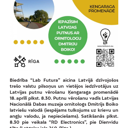
Biedrība “Lab Futura” aicina Latvijā dzīvojošos
trešo valstu pilsoņus un vietējos iedzīvotājus uz
Latvijas putnu vērošanu Ķengaraga promenādē
18. aprīlī plkst. 8.30. Putnu vērošanu vadīs Latvijas
Nacionālā Dabas muzeja ornitologs Dmitrijs Boiko
latviešu valodā (iespējams tulkojums uz krievu un
angļu valodu, ja nepieciešams). Satikšanās plkst.
8.30 pie veikala “RD Electronics”, pie Dienvidu
tilta (Latgales iela 240, Rīga,).