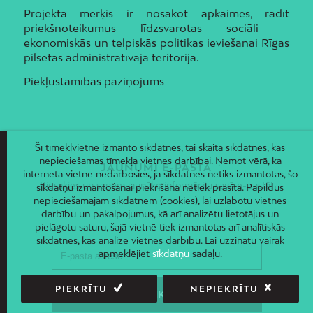
Projekta mērķis ir nosakot apkaimes, radīt
priekšnoteikumus līdzsvarotas sociāli –
ekonomiskās un telpiskās politikas ieviešanai Rīgas
pilsētas administratīvajā teritorijā.
Piekļūstamības paziņojums
Šī tīmekļvietne izmanto sīkdatnes, tai skaitā sīkdatnes, kas
nepieciešamas tīmekļa vietnes darbībai. Ņemot vērā, ka
JAUNUMI E-PASTĀ
interneta vietne nedarbosies, ja sīkdatnes netiks izmantotas, šo
Piesakies un saņem jaunāko informāciju savā e-pastā!
sīkdatņu izmantošanai piekrišana netiek prasīta. Papildus
nepieciešamajām sīkdatnēm (cookies), lai uzlabotu vietnes
darbību un pakalpojumus, kā arī analizētu lietotājus un
pielāgotu saturu, šajā vietnē tiek izmantotas arī analītiskās
sīkdatnes, kas analizē vietnes darbību. Lai uzzinātu vairāk
apmeklējiet
sīkdatņu
sadaļu.
PIEKRĪTU
NEPIEKRĪTU