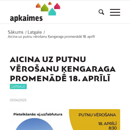
Sākums
Latgale
/
/
Aicina uz putnu vērošanu Ķengaraga promenādē 18. aprīlī
AICINA UZ PUTNU
VĒROŠANU ĶENGARAGA
PROMENĀDĒ 18. APRĪLĪ
LATGALE
01/04/2025