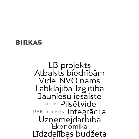
BIRKAS
LB projekts
Atbalsts biedrībām
Vide
NVO nams
Labklājība
Izglītība
Jauniešu iesaiste
Pilsētvide
Tūrisms
Integrācija
RAIC projekts
Uzņēmējdarbība
Ekonomika
Līdzdalības budžeta