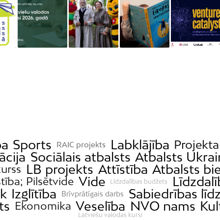
ba
Sports
Labklājība
Projekta
RAIC projekts
ācija
Sociālais atbalsts
Atbalsts Ukrai
LB projekts
Attīstība
Atbalsts b
urss
Vide
Līdzdal
stība; Pilsētvide
Līdzdalības budžets
ek
Izglītība
Sabiedrības līd
Brīvprātīgais darbs
ts
Veselība
NVO nams
Kul
Ekonomika
Latviešu valodas kursi