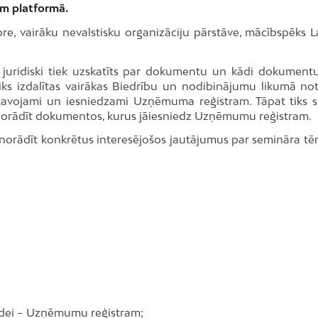
oom platformā.
ore, vairāku nevalstisku organizāciju pārstāve, mācībspēks La
 juridiski tiek uzskatīts par dokumentu un kādi dokumentu
iks izdalītas vairākas Biedrību un nodibinājumu likumā not
tavojami un iesniedzami Uzņēmuma reģistram. Tāpat tiks s
o norādīt dokumentos, kurus jāiesniedz Uzņēmumu reģistram.
norādīt konkrētus interesējošos jautājumus par semināra tē
tādei – Uzņēmumu reģistram;