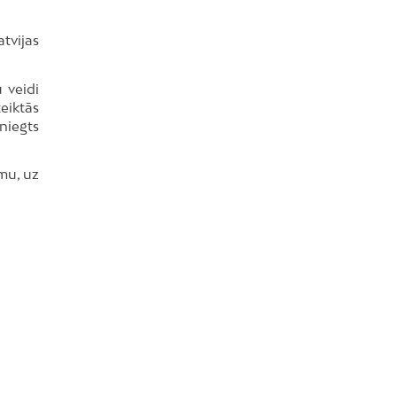
tvijas
 veidi
eiktās
niegts
mu, uz