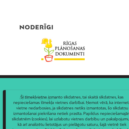
NODERĪGI
Šī tīmekļvietne izmanto sīkdatnes, tai skaitā sīkdatnes, kas
apkaimes@riga.lv
nepieciešamas tīmekļa vietnes darbībai. Ņemot vērā, ka internet
vietne nedarbosies, ja sīkdatnes netiks izmantotas, šo sīkdatņu
izmantošanai piekrišana netiek prasīta. Papildus nepieciešamaj
sīkdatnēm (cookies), lai uzlabotu vietnes darbību un pakalpojumu
kā arī analizētu lietotājus un pielāgotu saturu, šajā vietnē tiek