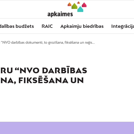
dalības budžets
RAIC
Apkaimju biedrības
Integrācij
NVO darbības dokumenti, to grozīšana, fiksēšana un reģis...
ĀRU “NVO DARBĪBAS
NA, FIKSĒŠANA UN