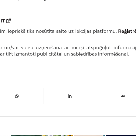
IT
im, iepriekš tiks nosūtīta saite uz lekcijas platformu.
Reģistr
oto un/vai video uzņemšana ar mērķi atspoguļot informāci
var tikt izmantoti publicitātei un sabiedrības informēšanai.