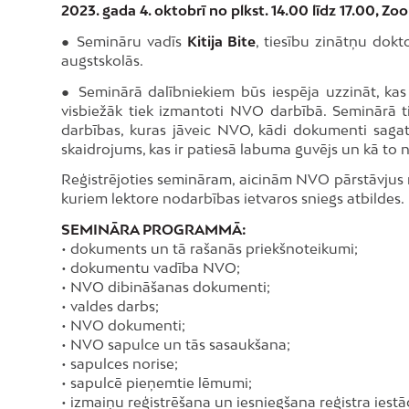
2023. gada 4. oktobrī no plkst. 14.00 līdz 17.00, Z
● Semināru vadīs
Kitija Bite
, tiesību zinātņu dokt
augstskolās.
● Seminārā dalībniekiem būs iespēja uzzināt, kas
visbiežāk tiek izmantoti NVO darbībā. Seminārā t
darbības, kuras jāveic NVO, kādi dokumenti saga
skaidrojums, kas ir patiesā labuma guvējs un kā t
Reģistrējoties semināram, aicinām NVO pārstāvjus 
kuriem lektore nodarbības ietvaros sniegs atbildes.
SEMINĀRA PROGRAMMĀ:
• dokuments un tā rašanās priekšnoteikumi;
• dokumentu vadība NVO;
• NVO dibināšanas dokumenti;
• valdes darbs;
• NVO dokumenti;
• NVO sapulce un tās sasaukšana;
• sapulces norise;
• sapulcē pieņemtie lēmumi;
• izmaiņu reģistrēšana un iesniegšana reģistra ies