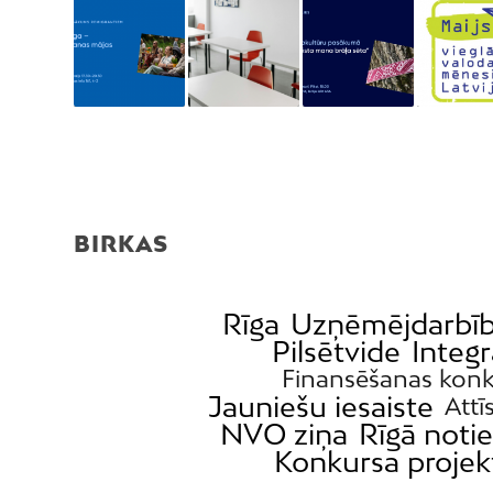
BIRKAS
Rīga
Uzņēmējdarbī
Pilsētvide
Integr
Finansēšanas konk
Jauniešu iesaiste
Attī
NVO ziņa
Rīgā noti
Konkursa projek