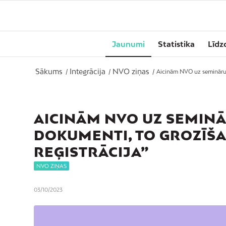
Jaunumi
Statistika
Līdz
Sākums
Integrācija
NVO ziņas
/
/
/
Aicinām NVO uz semināru “
AICINĀM NVO UZ SEMIN
DOKUMENTI, TO GROZĪŠA
REĢISTRĀCIJA”
NVO ZIŅAS
03/10/2023