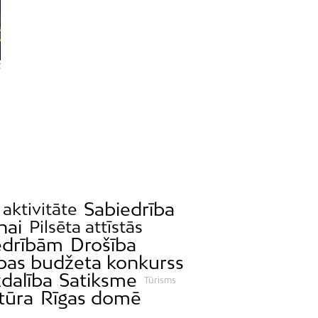
Sabiedrība
 aktivitāte
nai
Pilsēta attīstās
iedrībām
Drošība
ības budžeta konkurss
zdalība
Satiksme
Tūrisms
tūra
Rīgas domē