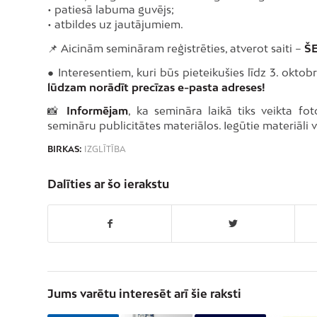
• patiesā labuma guvējs;
• atbildes uz jautājumiem.
📌 Aicinām semināram reģistrēties, atverot saiti –
ŠE
● Interesentiem, kuri būs pieteikušies līdz 3. oktobr
lūdzam norādīt precīzas e-pasta adreses!
📸
Informējam
, ka semināra laikā tiks veikta f
semināru publicitātes materiālos. Iegūtie materiāli 
BIRKAS:
IZGLĪTĪBA
Dalīties ar šo ierakstu
Jums varētu interesēt arī šie raksti