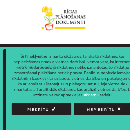
Šī tīmekļvietne izmanto sīkdatnes, tai skaitā sīkdatnes, kas
nepieciešamas tīmekļa vietnes darbībai. Ņemot vērā, ka internet
apkaimes@riga.lv
vietne nedarbosies, ja sīkdatnes netiks izmantotas, šo sīkdatņu
izmantošanai piekrišana netiek prasīta. Papildus nepieciešamaj
sīkdatnēm (cookies), lai uzlabotu vietnes darbību un pakalpojumu
kā arī analizētu lietotājus un pielāgotu saturu, šajā vietnē tiek
izmantotas arī analītiskās sīkdatnes, kas analizē vietnes darbību. L
uzzinātu vairāk apmeklējiet
sīkdatņu
sadaļu.
PIEKRĪTU
NEPIEKRĪTU