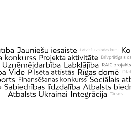
ītība
Jauniešu iesaiste
Ko
Latviešu valodas kursi
a konkurss
Projekta aktivitāte
Brīvprātīgais d
Uzņēmējdarbība
Labklājība
RAIC projekts
ba
Vide
Rīgas domē
Pilsēta attīstās
Līdzd
orts
Sociālais at
Finansēšanas konkurss
Sabiedrības līdzdalība
Atbalsts bied
e
Atbalsts Ukrainai
Integrācija
Tūrisms