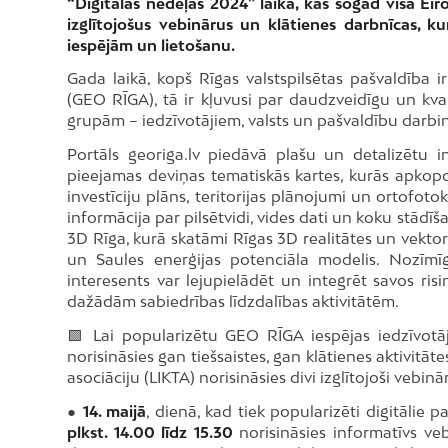
“Digitālās nedēļas 2024” laikā, kas šogad visā Eiro
izglītojošus vebinārus un klātienes darbnīcas, 
iespējām un lietošanu.
Gada laikā, kopš Rīgas valstspilsētas pašvaldība 
(GEO RĪGA), tā ir kļuvusi par daudzveidīgu un kv
grupām – iedzīvotājiem, valsts un pašvaldību darbi
Portāls georiga.lv piedāvā plašu un detalizētu i
pieejamas deviņas tematiskās kartes, kurās apkopo
investīciju plāns, teritorijas plānojumi un ortofotok
informācija par pilsētvidi, vides dati un koku stādīša
3D Rīga, kurā skatāmi Rīgas 3D realitātes un vek
un Saules enerģijas potenciāla modelis. Nozīmīgs
interesents var lejupielādēt un integrēt savos ri
dažādām sabiedrības līdzdalības aktivitātēm.
🟩 Lai popularizētu GEO RĪGA iespējas iedzīvotā
norisināsies gan tiešsaistes, gan klātienes aktivitā
asociāciju (LIKTA) norisināsies divi izglītojoši vebinār
●
14. maijā
, dienā, kad tiek popularizēti digitālie 
plkst. 14.00 līdz 15.30
norisināsies informatīvs ve