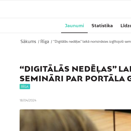
Jaunumi
Statistika
Līdz
Sākums
Rīga
/
/
“Digitālās nedēļas” laikā norisināsies izglītojoši semi
“DIGITĀLĀS NEDĒĻAS” LA
SEMINĀRI PAR PORTĀLA 
RĪGA
18/04/2024