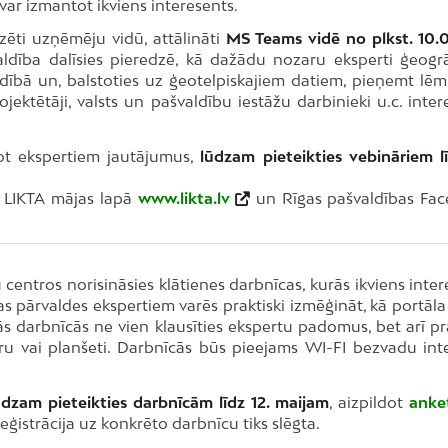
ar izmantot ikviens interesents.
izēti uzņēmēju vidū, attālināti
MS Teams vidē no plkst. 10.0
aldība dalīsies pieredzē, kā dažādu nozaru eksperti ģeogrā
ldībā un, balstoties uz ģeotelpiskajiem datiem, pieņemt lē
ojektētāji, valsts un pašvaldību iestāžu darbinieki u.c. inter
dot ekspertiem jautājumus,
lūdzam pieteikties vebināriem lī
ē LIKTA mājas lapā
www.likta.lv
un Rīgas pašvaldības Fa
centros norisināsies klātienes darbnīcas, kurās ikviens inter
s pārvaldes ekspertiem varēs praktiski izmēģināt, kā portāla
s darbnīcās ne vien klausīties ekspertu padomus, bet arī pra
oru vai planšeti. Darbnīcās būs pieejams WI-FI bezvadu int
ūdzam pieteikties darbnīcām līdz 12. maijam
, aizpildot
anke
reģistrācija uz konkrēto darbnīcu tiks slēgta.