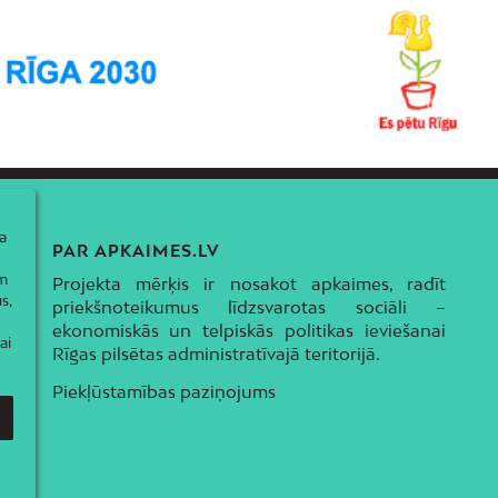
a
PAR APKAIMES.LV
ām
Projekta mērķis ir nosakot apkaimes, radīt
s,
priekšnoteikumus līdzsvarotas sociāli –
ekonomiskās un telpiskās politikas ieviešanai
ai
Rīgas pilsētas administratīvajā teritorijā.
Piekļūstamības paziņojums