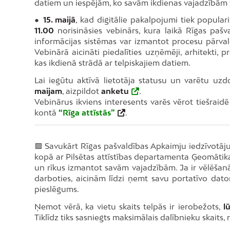
datiem un iespējām, ko savām ikdienas vajadzībām v
●
15. maijā
, kad digitālie pakalpojumi tiek popular
11.00
norisināsies vebinārs, kura laikā Rīgas pašv
informācijas sistēmas var izmantot procesu pārva
Vebinārā aicināti piedalīties uzņēmēji, arhitekti, pr
kas ikdienā strādā ar telpiskajiem datiem.
Lai iegūtu aktīvā lietotāja statusu un varētu uz
maijam
, aizpildot
anketu
.
Vebinārus ikviens interesents varēs vērot tiešraid
kontā
“Rīga attīstās”
.
🟩 Savukārt Rīgas pašvaldības Apkaimju iedzīvotāju 
kopā ar Pilsētas attīstības departamenta Ģeomātika
un rīkus izmantot savām vajadzībām. Ja ir vēlēšanā
darboties, aicinām līdzi ņemt savu portatīvo dat
pieslēgums.
Ņemot vērā, ka vietu skaits telpās ir ierobežots,
l
Tiklīdz tiks sasniegts maksimālais dalībnieku skaits, 