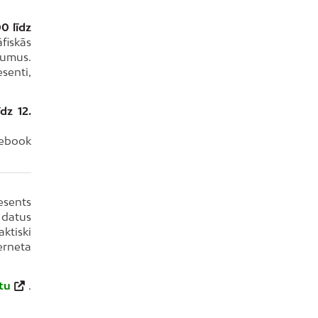
0 līdz
fiskās
mumus.
esenti,
dz 12.
cebook
esents
 datus
ktiski
erneta
tu
.