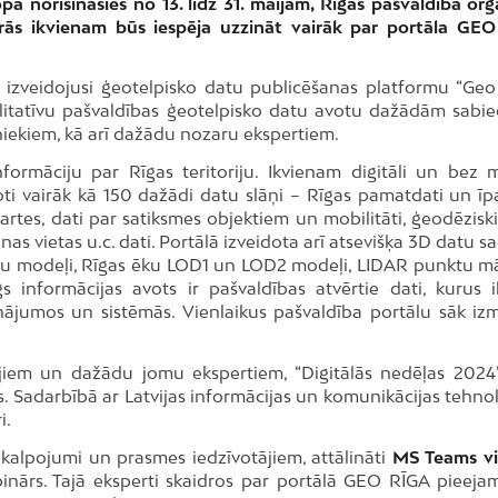
pā norisināsies no 13. līdz 31. maijam, Rīgas pašvaldība org
kurās ikvienam būs iespēja uzzināt vairāk par portāla GE
ir izveidojusi ģeotelpisko datu publicēšanas platformu “Geo
alitatīvu pašvaldības ģeotelpisko datu avotu dažādām sabie
niekiem, kā arī dažādu nozaru ekspertiem.
nformāciju par Rīgas teritoriju. Ikvienam digitāli un bez 
ti vairāk kā 150 dažādi datu slāņi – Rīgas pamatdati un īp
artes, dati par satiksmes objektiem un mobilitāti, ģeodēziskie
nas vietas u.c. dati. Portālā izveidota arī atsevišķa 3D datu s
toru modeļi, Rīgas ēku LOD1 un LOD2 modeļi, LIDAR punktu m
 informācijas avots ir pašvaldības atvērtie dati, kurus i
sinājumos un sistēmās. Vienlaikus pašvaldība portālu sāk iz
jiem un dažādu jomu ekspertiem, “Digitālās nedēļas 2024”
tes. Sadarbībā ar Latvijas informācijas un komunikācijas tehno
i.
pakalpojumi un prasmes iedzīvotājiem, attālināti
MS Teams v
binārs. Tajā eksperti skaidros par portālā GEO RĪGA pieeja