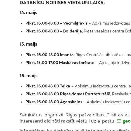
DARBNĪCU NORISES VIETA UN LAIKS:
14. maijs
Plkst. 16.00-18.00 – Vecmīlgrāvis
– Apkaimju iedzīvotāju 
Plkst. 16.00-18.00 – Bolderāja
, Rīgas veselības centra Bol
15. maijs
Plkst. 16.00-18.00 Imanta
, Rīgas Centrālās bibliotēkas Iman
Plkst. 15.00-17.00 Maskavas forštate
– Apkaimju iedzīvotā
16. maijs
Plkst. 16.00-18.00 Teika
– Apkaimju iedzīvotāju centrā, I
Plkst. 16.00-18.00 Rīgas domes Portretu zālē
, Rātslauku
Plkst. 16.00-18.00 Āgenskalns
– Apkaimju iedzīvotāju cen
Seminārus organizē Rīgas pašvaldības Pilsētas a
interesenti aicināti rakstīt vēstuli uz e-pastu:
geo
Informējam, ka darbnīcu laikā fotografēs un filmēs. I