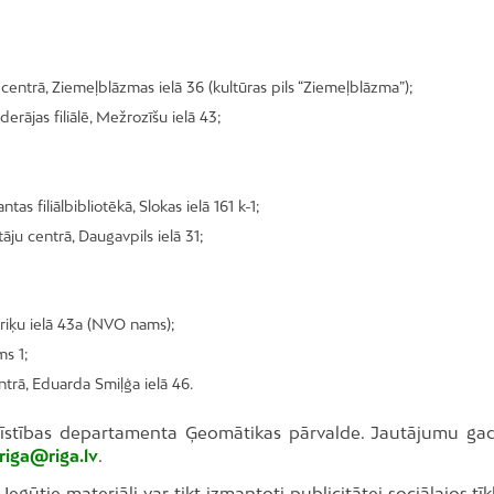
centrā, Ziemeļblāzmas ielā 36 (kultūras pils “Ziemeļblāzma”);
derājas filiālē, Mežrozīšu ielā 43;
tas filiālbibliotēkā, Slokas ielā 161 k-1;
ju centrā, Daugavpils ielā 31;
eriķu ielā 43a (NVO nams);
ms 1;
trā, Eduarda Smiļģa ielā 46.
ttīstības departamenta Ģeomātikas pārvalde. Jautājumu ga
riga@riga.lv
.
egūtie materiāli var tikt izmantoti publicitātei sociālajos tī