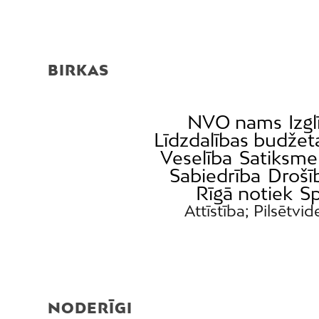
BIRKAS
NVO nams
Izgl
Līdzdalības budžet
Veselība
Satiksme
Sabiedrība
Drošī
Rīgā notiek
Sp
Attīstība; Pilsētvid
NODERĪGI