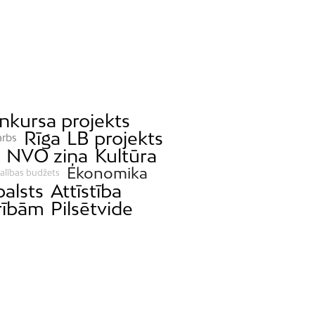
nkursa projekts
Rīga
LB projekts
arbs
NVO ziņa
Kultūra
Ekonomika
alības budžets
balsts
Attīstība
rībām
Pilsētvide