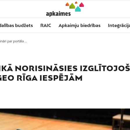
dalības budžets
RAIC
Apkaimju biedrības
Integrācij
nāri par portāla ...
IKĀ NORISINĀSIES IZGLĪTOJOŠ
GEO RĪGA IESPĒJĀM