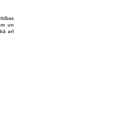
rbības
dām un
kā arī