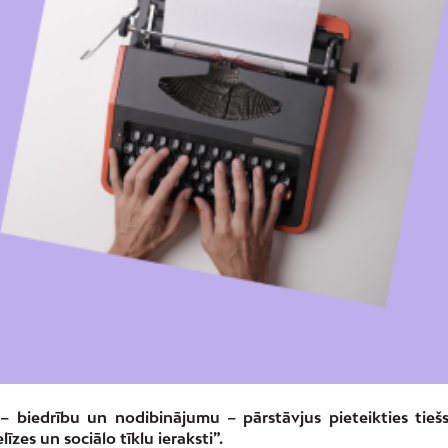
– biedrību un nodibinājumu – pārstāvjus pieteikties tiešs
īzes un sociālo tīklu ieraksti”.