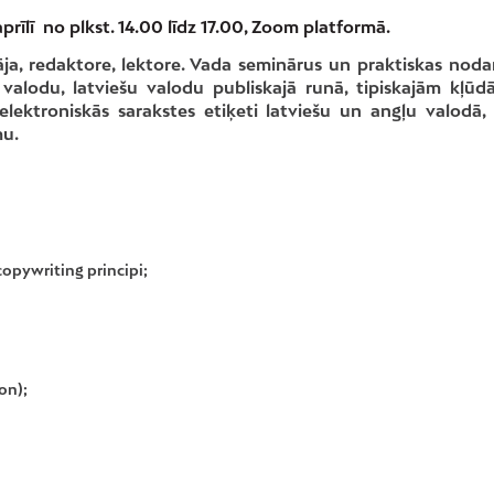
aprīlī no plkst. 14.00 līdz 17.00, Zoom platformā.
tāja, redaktore, lektore. Vada seminārus un praktiskas noda
 valodu, latviešu valodu publiskajā runā, tipiskajām kļū
lektroniskās sarakstes etiķeti latviešu un angļu valodā, 
mu.
copywriting principi;
on);