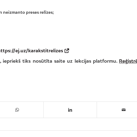
un neizmanto preses relīzes;
ttps://ej.uz/karakstitrelizes
m, iepriekš tiks nosūtīta saite uz lekcijas platformu.
Reģistr