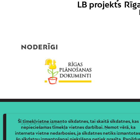
LB projekts
Rīg
NODERĪGI
Šī tīmekļvietne izmanto sīkdatnes, tai skaitā sīkdatnes, kas
apkaimes@riga.lv
nepieciešamas tīmekļa vietnes darbībai. Ņemot vērā, ka
interneta vietne nedarbosies, ja sīkdatnes netiks izmantotas
šo sīkdatņu izmantošanai piekrišana netiek prasīta. Papildu