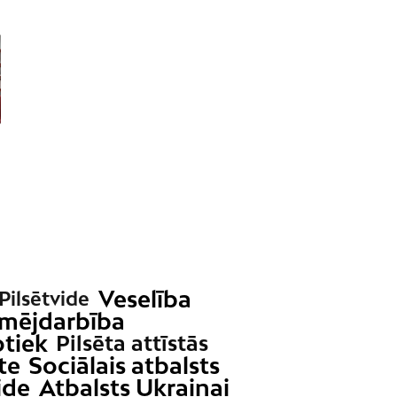
Veselība
 Pilsētvide
mējdarbība
otiek
Pilsēta attīstās
te
Sociālais atbalsts
ide
Atbalsts Ukrainai