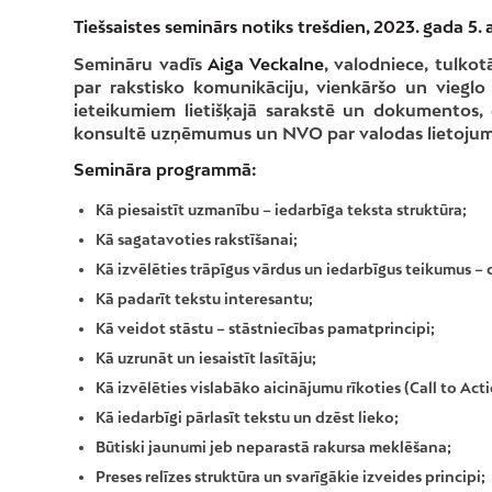
Tiešsaistes seminārs notiks trešdien, 2023. gada 5. 
Semināru vadīs
Aiga Veckalne
, valodniece, tulko
par rakstisko komunikāciju, vienkāršo un vieglo
ieteikumiem lietišķajā sarakstē un dokumentos, e
konsultē uzņēmumus un NVO par valodas lietoju
Semināra programmā:
Kā piesaistīt uzmanību – iedarbīga teksta struktūra;
Kā sagatavoties rakstīšanai;
Kā izvēlēties trāpīgus vārdus un iedarbīgus teikumus – 
Kā padarīt tekstu interesantu;
Kā veidot stāstu – stāstniecības pamatprincipi;
Kā uzrunāt un iesaistīt lasītāju;
Kā izvēlēties vislabāko aicinājumu rīkoties (Call to Acti
Kā iedarbīgi pārlasīt tekstu un dzēst lieko;
Būtiski jaunumi jeb neparastā rakursa meklēšana;
Preses relīzes struktūra un svarīgākie izveides principi;