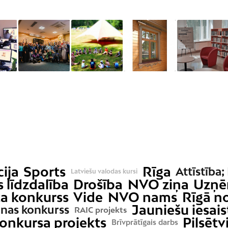
cija
Sports
Rīga
Attīstība;
Latviešu valodas kursi
 līdzdalība
Drošība
NVO ziņa
Uzņē
ta konkurss
Vide
NVO nams
Rīgā n
Jauniešu iesais
nas konkurss
RAIC projekts
onkursa projekts
Pilsētv
Brīvprātīgais darbs