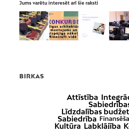
Jums varētu interesēt arī šie raksti
BIRKAS
Attīstība
Integrā
Sabiedrības
Līdzdalības budže
Sabiedrība
Finansēša
Kultūra
Labklājība
K