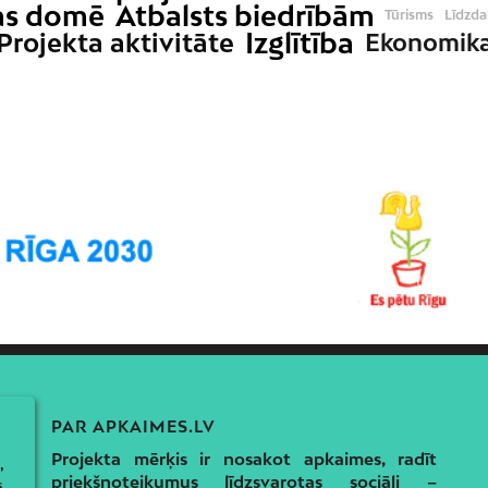
as domē
Atbalsts biedrībām
Tūrisms
Līdzda
Izglītība
Projekta aktivitāte
Ekonomik
PAR APKAIMES.LV
Projekta mērķis ir nosakot apkaimes, radīt
,
priekšnoteikumus līdzsvarotas sociāli –
s