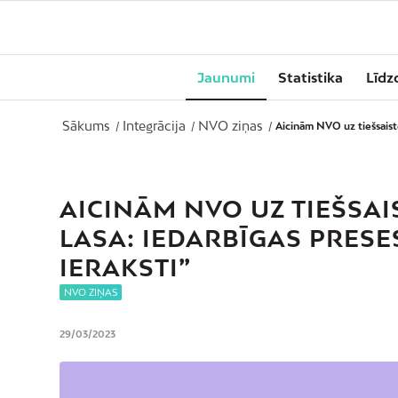
Jaunumi
Statistika
Līdz
Sākums
Integrācija
NVO ziņas
/
/
/
Aicinām NVO uz tiešsaistes
AICINĀM NVO UZ TIEŠSAI
LASA: IEDARBĪGAS PRESE
IERAKSTI”
NVO ZIŅAS
29/03/2023