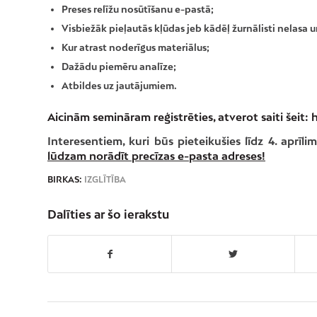
Preses relīžu nosūtīšanu e-pastā;
Visbiežāk pieļautās kļūdas jeb kādēļ žurnālisti nelasa 
Kur atrast noderīgus materiālus;
Dažādu piemēru analīze;
Atbildes uz jautājumiem.
Aicinām semināram reģistrēties, atverot saiti šeit:
h
Interesentiem, kuri būs pieteikušies līdz 4. aprīli
lūdzam norādīt precīzas e-pasta adreses!
BIRKAS:
IZGLĪTĪBA
Dalīties ar šo ierakstu