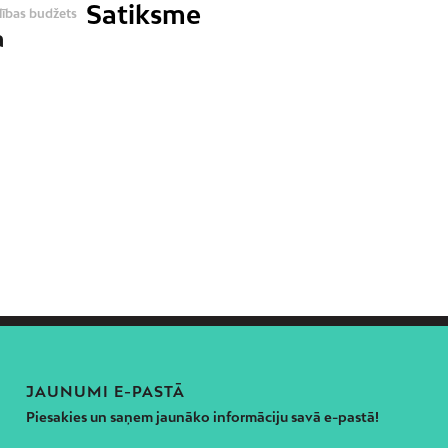
Satiksme
lības budžets
a
JAUNUMI E-PASTĀ
Piesakies un saņem jaunāko informāciju savā e-pastā!