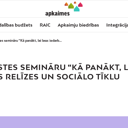
dalības budžets
RAIC
Apkaimju biedrības
Integrācij
 semināru “Kā panākt, lai lasa: iedarb...
STES SEMINĀRU “KĀ PANĀKT, L
S RELĪZES UN SOCIĀLO TĪKLU