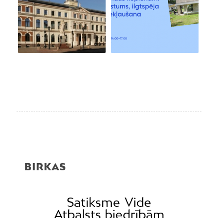
BIRKAS
Satiksme
Vide
Atbalsts biedrībām