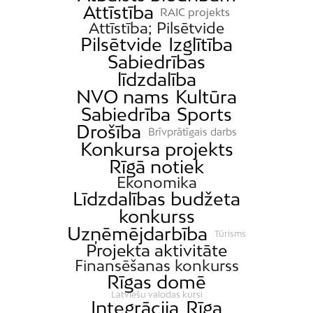
Attīstība
RAIC projekts
Attīstība; Pilsētvide
Pilsētvide
Izglītība
Sabiedrības
līdzdalība
NVO nams
Kultūra
Sabiedrība
Sports
Drošība
Brīvprātīgais darbs
Konkursa projekts
Rīgā notiek
Ekonomika
Līdzdalības budžeta
konkurss
Uzņēmējdarbība
Tūrisms
Projekta aktivitāte
Finansēšanas konkurss
Rīgas domē
Latviešu valodas kursi
Integrācija
Rīga