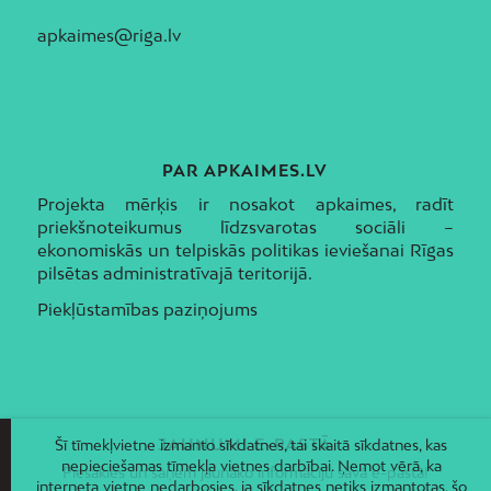
apkaimes@riga.lv
PAR APKAIMES.LV
Projekta mērķis ir nosakot apkaimes, radīt
priekšnoteikumus līdzsvarotas sociāli –
ekonomiskās un telpiskās politikas ieviešanai Rīgas
pilsētas administratīvajā teritorijā.
Piekļūstamības paziņojums
JAUNUMI E-PASTĀ
Šī tīmekļvietne izmanto sīkdatnes, tai skaitā sīkdatnes, kas
nepieciešamas tīmekļa vietnes darbībai. Ņemot vērā, ka
Piesakies un saņem jaunāko informāciju savā e-pastā!
interneta vietne nedarbosies, ja sīkdatnes netiks izmantotas, šo