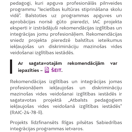
pedagogi, kuri apguva profesionālās pilnveides
programmu “Iecietības kultūras stiprināšana skolu
vidē”. Balstoties uz programmas apguves un
aprobācijas norisē gūto pieredzi, IAC projekta
eksperti ir izstrādājuši rekomendācijas izglītības un
integrācijas jomu profesionāļiem. Rekomendācijas
sniedz projekta pieredzē balstītus ieteikumus
iekļaujošas un diskrimināciju mazinošas vides
veidošanai izglītības iestādēs.
Ar sagatavotajām rekomendācijām var
iepazīties –
ŠEIT
.
Rekomendācijas izglītības un integrācijas jomas
profesionāļiem iekļaujošas un diskrimināciju
mazinošas vides veidošanai izglītības iestādēs ir
sagatavotas projektā „Atbalsts pedagogiem
iekļaujošas vides veidošanā izglītības iestādēs”
(RAIC-24-78-lī).
Projekts līdzfinansēts Rīgas pilsētas Sabiedrības
integrācijas programmas ietvaros.