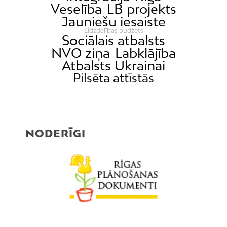
Veselība
LB projekts
Jauniešu iesaiste
Līdzdalības budžets
Sociālais atbalsts
NVO ziņa
Labklājība
Atbalsts Ukrainai
Pilsēta attīstās
NODERĪGI