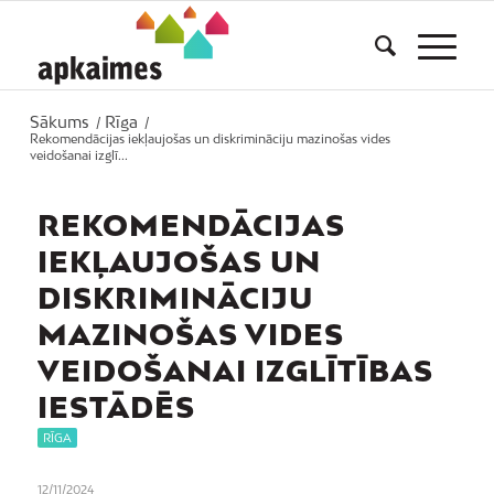
Sākums
Rīga
/
/
Rekomendācijas iekļaujošas un diskrimināciju mazinošas vides
veidošanai izglī...
REKOMENDĀCIJAS
IEKĻAUJOŠAS UN
DISKRIMINĀCIJU
MAZINOŠAS VIDES
VEIDOŠANAI IZGLĪTĪBAS
IESTĀDĒS
RĪGA
12/11/2024