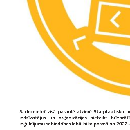
5. decembrī visā pasaulē atzīmē Starptautisko br
iedzīvotājus un organizācijas pieteikt brīvprā
ieguldījumu sabiedrības labā laika posmā no 2022.