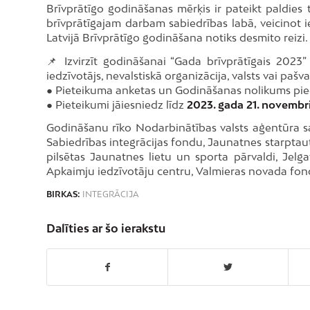
Brīvprātīgo godināšanas mērķis ir pateikt paldies 
brīvprātīgajam darbam sabiedrības labā, veicinot ie
Latvijā Brīvprātīgo godināšana notiks desmito reizi.
📌 Izvirzīt godināšanai “Gada brīvprātīgais 2023” 
iedzīvotājs, nevalstiskā organizācija, valsts vai pašv
● Pieteikuma anketas un Godināšanas nolikums pie
● Pieteikumi jāiesniedz līdz
2023. gada 21. novembr
Godināšanu rīko Nodarbinātības valsts aģentūra sada
Sabiedrības integrācijas fondu, Jaunatnes starpta
pilsētas Jaunatnes lietu un sporta pārvaldi, Jelgav
Apkaimju iedzīvotāju centru, Valmieras novada fon
BIRKAS:
INTEGRĀCIJA
Dalīties ar šo ierakstu