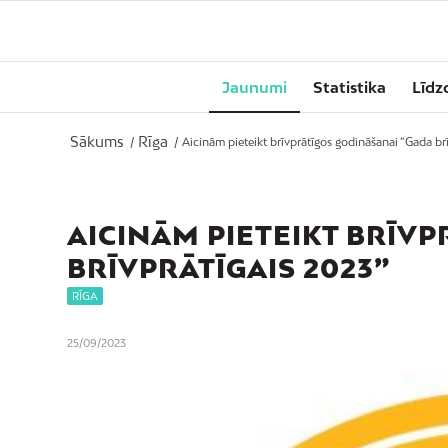
Jaunumi
Statistika
Līdz
Sākums
Rīga
/
/
Aicinām pieteikt brīvprātīgos godināšanai “Gada brī
AICINĀM PIETEIKT BRĪV
BRĪVPRĀTĪGAIS 2023”
RĪGA
25/09/2023