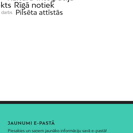
kts
Rīgā notiek
Pilsēta attīstās
s darbs
JAUNUMI E-PASTĀ
Piesakies un saņem jaunāko informāciju savā e-pastā!