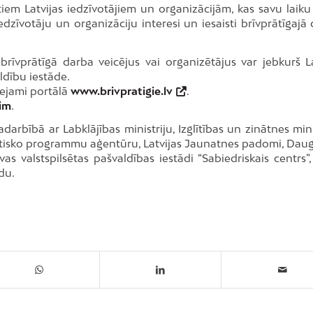
tiem Latvijas iedzīvotājiem un organizācijām, kas savu laiku
dzīvotāju un organizāciju interesi un iesaisti brīvprātīgajā 
brīvprātīgā darba veicējus vai organizētājus var jebkurš La
aldību iestāde.
ejami portālā
www.brivpratigie.lv
.
im
.
rbībā ar Labklājības ministriju, Izglītības un zinātnes minis
utisko programmu aģentūru, Latvijas Jaunatnes padomi, Daug
as valstspilsētas pašvaldības iestādi “Sabiedriskais centrs”,
du.