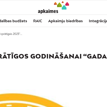
dalības budžets
RAIC
Apkaimju biedrības
Integrācij
vprātīgais 2023”...
PRĀTĪGOS GODINĀŠANAI “GADA