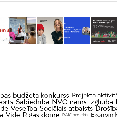
ības budžeta konkurss
Projekta aktivit
orts
Sabiedrība
NVO nams
Izglītība
ide
Veselība
Sociālais atbalsts
Drošīb
ba
Vide
Rīgas domē
Ekonomi
RAIC projekts