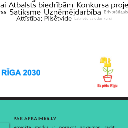
ai
Atbalsts biedrībām
Konkursa proje
Satiksme
Uzņēmējdarbība
rss
Brīvprātīgai
Attīstība; Pilsētvide
Latviešu valodas kursi
PAR APKAIMES.LV
Projekta mērķis ir nosakot apkaimes, radīt