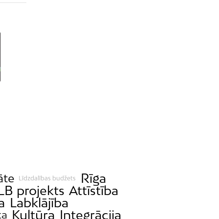
Rīga
āte
Līdzdalības budžets
LB projekts
Attīstība
a
Labklājība
Kultūra
Integrācija
ka