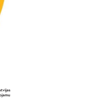
tvijas
rojamu