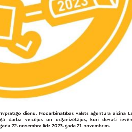
īvprātīgo dienu. Nodarbinātības valsts aģentūra aicina La
tīgā darba veicējus un organizētājus, kuri devuši ievē
 gada 22. novembra līdz 2023. gada 21. novembrim.