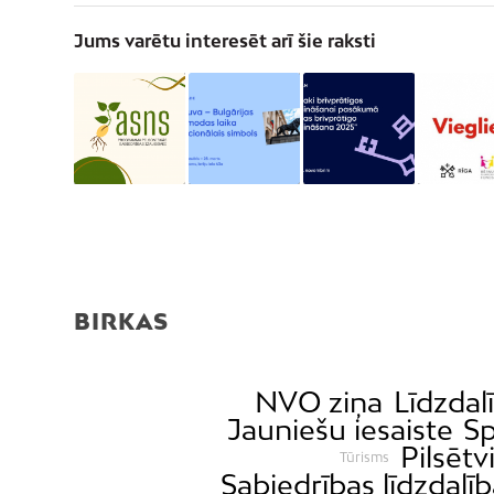
Jums varētu interesēt arī šie raksti
BIRKAS
NVO ziņa
Līdzdal
Jauniešu iesaiste
Sp
Pilsētv
Tūrisms
Sabiedrības līdzdalī