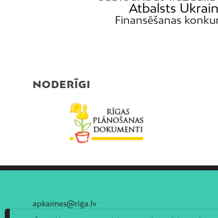
Atbalsts Ukrain
Finansēšanas konku
NODERĪGI
apkaimes@riga.lv