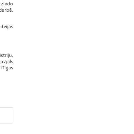
 ziedo
darbā.
tvijas
triju,
avpils
 Rīgas