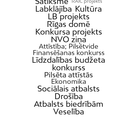
Satiksme
RAIC projekts
Labklājība
Kultūra
LB projekts
Rīgas domē
Konkursa projekts
NVO ziņa
Attīstība; Pilsētvide
Finansēšanas konkurss
Līdzdalības budžeta
konkurss
Pilsēta attīstās
Ekonomika
Sociālais atbalsts
Drošība
Atbalsts biedrībām
Veselība