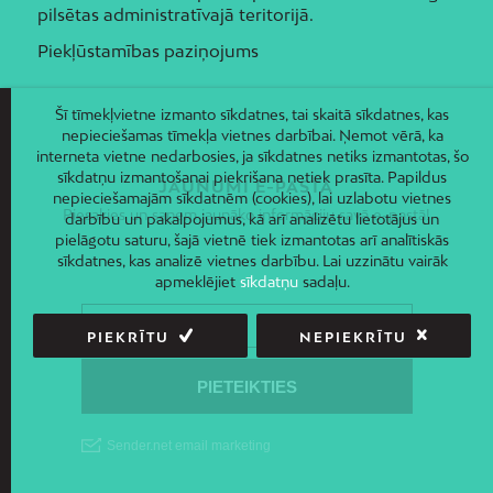
pilsētas administratīvajā teritorijā.
Piekļūstamības paziņojums
Šī tīmekļvietne izmanto sīkdatnes, tai skaitā sīkdatnes, kas
nepieciešamas tīmekļa vietnes darbībai. Ņemot vērā, ka
interneta vietne nedarbosies, ja sīkdatnes netiks izmantotas, šo
sīkdatņu izmantošanai piekrišana netiek prasīta. Papildus
JAUNUMI E-PASTĀ
nepieciešamajām sīkdatnēm (cookies), lai uzlabotu vietnes
Piesakies un saņem jaunāko informāciju savā e-pastā!
darbību un pakalpojumus, kā arī analizētu lietotājus un
pielāgotu saturu, šajā vietnē tiek izmantotas arī analītiskās
sīkdatnes, kas analizē vietnes darbību. Lai uzzinātu vairāk
apmeklējiet
sīkdatņu
sadaļu.
PIEKRĪTU
NEPIEKRĪTU