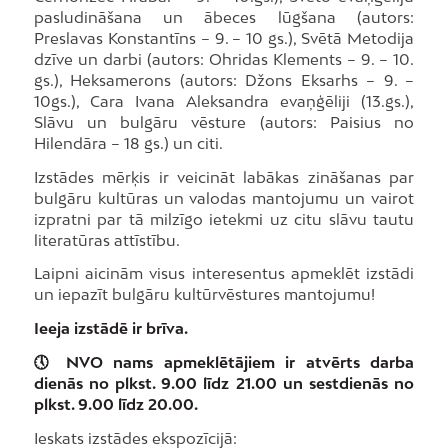
pasludināšana un ābeces lūgšana (autors:
Preslavas Konstantīns – 9. – 10 gs.), Svētā Metodija
dzīve un darbi (autors: Ohridas Klements – 9. – 10.
gs.), Heksamerons (autors: Džons Eksarhs – 9. –
10gs.), Cara Ivana Aleksandra evaņģēliji (13.gs.),
Slāvu un bulgāru vēsture (autors: Paisius no
Hilendāra – 18 gs.) un citi.
Izstādes mērķis ir veicināt labākas zināšanas par
bulgāru kultūras un valodas mantojumu un vairot
izpratni par tā milzīgo ietekmi uz citu slāvu tautu
literatūras attīstību.
Laipni aicinām visus interesentus apmeklēt izstādi
un iepazīt bulgāru kultūrvēstures mantojumu!
Ieeja izstādē ir brīva.
🕔 NVO nams apmeklētājiem ir atvērts darba
dienās no plkst. 9.00 līdz 21.00 un sestdienās no
plkst. 9.00 līdz 20.00.
Ieskats izstādes ekspozīcijā: