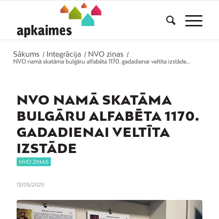
Sākums
Integrācija
NVO ziņas
/
/
/
NVO namā skatāma bulgāru alfabēta 1170. gadadienai veltīta izstāde...
NVO NAMĀ SKATĀMA
BULGĀRU ALFABĒTA 1170.
GADADIENAI VELTĪTA
IZSTĀDE
NVO ZIŅAS
13/05/2025