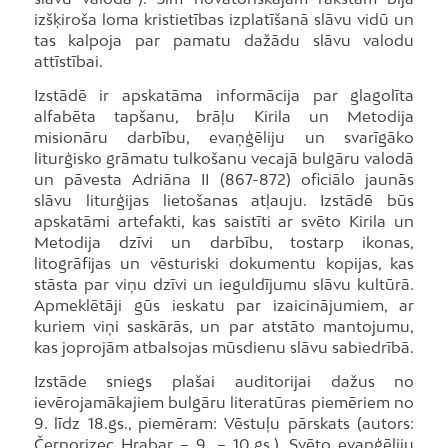
izšķiroša loma kristietības izplatīšanā slāvu vidū un
tas kalpoja par pamatu dažādu slāvu valodu
attīstībai.
Izstādē ir apskatāma informācija par glagolīta
alfabēta tapšanu, brāļu Kirila un Metodija
misionāru darbību, evaņģēliju un svarīgāko
liturģisko grāmatu tulkošanu vecajā bulgāru valodā
un pāvesta Adriāna II (867-872) oficiālo jaunās
slāvu liturģijas lietošanas atļauju. Izstādē būs
apskatāmi artefakti, kas saistīti ar svēto Kirila un
Metodija dzīvi un darbību, tostarp ikonas,
litogrāfijas un vēsturiski dokumentu kopijas, kas
stāsta par viņu dzīvi un ieguldījumu slāvu kultūrā.
Apmeklētāji gūs ieskatu par izaicinājumiem, ar
kuriem viņi saskārās, un par atstāto mantojumu,
kas joprojām atbalsojas mūsdienu slāvu sabiedrībā.
Izstāde sniegs plašai auditorijai dažus no
ievērojamākajiem bulgāru literatūras piemēriem no
9. līdz 18.gs., piemēram: Vēstuļu pārskats (autors:
Černorizec Hrabar – 9. – 10.gs.), Svēto evaņģēliju