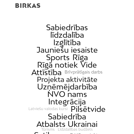
BIRKAS
Sabiedrības
līdzdalība
Izglītība
Jauniešu iesaiste
Sports
Rīga
Rīgā notiek
Vide
Attīstība
Brīvprātīgais darbs
Projekta aktivitāte
Uzņēmējdarbība
NVO nams
Integrācija
Pilsētvide
Latviešu valodas kursi
Sabiedrība
Atbalsts Ukrainai
Tūrisms
Līdzdalības budžets