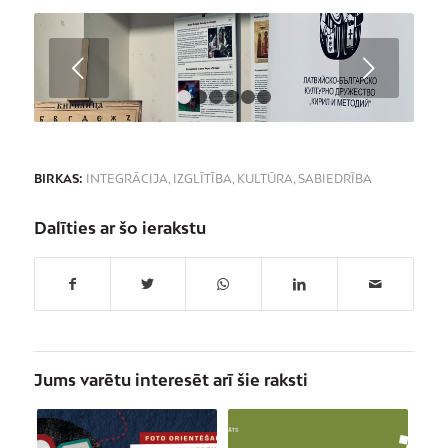
Next
1
2
3
4
5
6
BIRKAS:
INTEGRĀCIJA
,
IZGLĪTĪBA
,
KULTŪRA
,
SABIEDRĪBA
Dalīties ar šo ierakstu
Jums varētu interesēt arī šie raksti