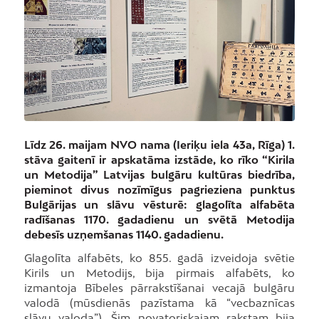
Līdz 26. maijam NVO nama (Ieriķu iela 43a, Rīga) 1.
stāva gaitenī ir apskatāma izstāde, ko rīko “Kirila
un Metodija” Latvijas bulgāru kultūras biedrība,
pieminot divus nozīmīgus pagrieziena punktus
Bulgārijas un slāvu vēsturē: glagolīta alfabēta
radīšanas 1170. gadadienu un svētā Metodija
debesīs uzņemšanas 1140. gadadienu.
Glagolīta alfabēts, ko 855. gadā izveidoja svētie
Kirils un Metodijs, bija pirmais alfabēts, ko
izmantoja Bībeles pārrakstīšanai vecajā bulgāru
valodā (mūsdienās pazīstama kā “vecbaznīcas
slāvu valoda”). Šim novatoriskajam rakstam bija