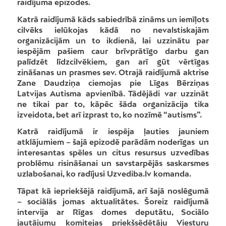
raidījuma epizodes.
Katrā raidījumā kāds sabiedrībā zināms un iemīļots
cilvēks ielūkojas kādā no nevalstiskajām
organizācijām un to ikdienā, lai uzzinātu par
iespējām pašiem caur brīvprātīgo darbu gan
palīdzēt līdzcilvēkiem, gan arī gūt vērtīgas
zināšanas un prasmes sev. Otrajā raidījumā aktrise
Zane Daudziņa ciemojas pie Līgas Bērziņas
Latvijas Autisma apvienībā. Tādējādi var uzzināt
ne tikai par to, kāpēc šāda organizācija tika
izveidota, bet arī izprast to, ko nozīmē “autisms”.
Katrā raidījumā ir iespēja ļauties jauniem
atklājumiem – šajā epizodē parādām noderīgas un
interesantas spēles un citus resursus uzvedības
problēmu risināšanai un savstarpējās saskarsmes
uzlabošanai, ko radījusi Uzvediba.lv komanda.
Tāpat kā iepriekšējā raidījumā, arī šajā noslēgumā
– sociālās jomas aktualitātes. Šoreiz raidījumā
intervija ar Rīgas domes deputātu, Sociālo
jautājumu komitejas priekšsēdētāju Viesturu