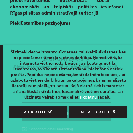
priekšnoteikumus līdzsvarotas sociāli –
ekonomiskās un telpiskās politikas ieviešanai
Rīgas pilsētas administratīvajā teritorijā.
Piekļūstamības paziņojums
Šī tīmekļvietne izmanto sīkdatnes, tai skaitā sīkdatnes, kas
nepieciešamas tīmekļa vietnes darbībai. Ņemot vērā, ka
JAUNUMI E-PASTĀ
interneta vietne nedarbosies, ja sīkdatnes netiks
Piesakies un saņem jaunāko informāciju savā e-pastā!
izmantotas, šo sīkdatņu izmantošanai piekrišana netiek
prasīta. Papildus nepieciešamajām sīkdatnēm (cookies), lai
uzlabotu vietnes darbību un pakalpojumus, kā arī analizētu
lietotājus un pielāgotu saturu, šajā vietnē tiek izmantotas
arī analītiskās sīkdatnes, kas analizē vietnes darbību. Lai
uzzinātu vairāk apmeklējiet
sīkdatņu
sadaļu.
PIEKRĪTU
NEPIEKRĪTU