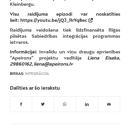
Kleinbergu.
Visu raidījuma epizodi var noskatīties
šeit:
https://youtu.be/jQJ_RrYq8ec
Raidījuma veidošana tiek līdzfinansēta Rīgas
pilsētas Sabiedrības integrācijas programmas
ietvaros.
Informācijai:
Invalīdu un viņu draugu apvienības
“Apeirons” projektu vadītāja
Liena Eisaka,
29860162, liena@apeirons.lv
BIRKAS:
INTEGRĀCIJA
Dalīties ar šo ierakstu