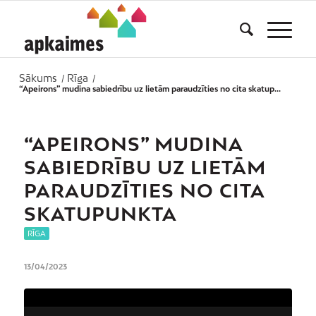
Sākums
Rīga
/
/
“Apeirons” mudina sabiedrību uz lietām paraudzīties no cita skatup...
“APEIRONS” MUDINA
SABIEDRĪBU UZ LIETĀM
PARAUDZĪTIES NO CITA
SKATUPUNKTA
RĪGA
13/04/2023