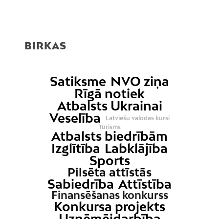
BIRKAS
Satiksme
NVO ziņa
Rīgā notiek
Atbalsts Ukrainai
Veselība
Latviešu valodas kursi
Tūrisms
Atbalsts biedrībām
Izglītība
Labklājība
Sports
Pilsēta attīstās
Sabiedrība
Attīstība
Finansēšanas konkurss
Konkursa projekts
Uzņēmējdarbība