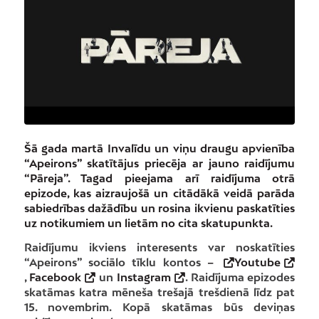
Šā gada martā Invalīdu un viņu draugu apvienība
“Apeirons” skatītājus priecēja ar jauno raidījumu
“Pāreja”. Tagad pieejama arī raidījuma otrā
epizode, kas aizraujošā un citādākā veidā parāda
sabiedrības dažādību un rosina ikvienu paskatīties
uz notikumiem un lietām no cita skatupunkta.
Raidījumu ikviens interesents var noskatīties
“Apeirons” sociālo tīklu kontos
–
Youtube
,
Facebook
un
Instagram
. Raidījuma epizodes
skatāmas katra mēneša trešajā trešdienā līdz pat
15. novembrim. Kopā skatāmas būs deviņas