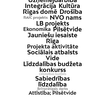
Integrācija
Kultūra
Rīgas domē
Drošība
NVO nams
RAIC projekts
LB projekts
Pilsētvide
Ekonomika
Jauniešu iesaiste
Rīga
Projekta aktivitāte
Sociālais atbalsts
Vide
Līdzdalības budžeta
konkurss
Līdzdalības budžets
Sabiedrības
līdzdalība
Brīvprātīgais darbs
Attīstība; Pilsētvide