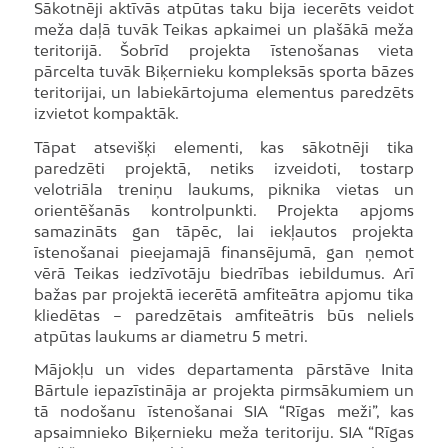
Sākotnēji aktīvās atpūtas taku bija iecerēts veidot
meža daļā tuvāk Teikas apkaimei un plašākā meža
teritorijā. Šobrīd projekta īstenošanas vieta
pārcelta tuvāk Biķernieku kompleksās sporta bāzes
teritorijai, un labiekārtojuma elementus paredzēts
izvietot kompaktāk.
Tāpat atsevišķi elementi, kas sākotnēji tika
paredzēti projektā, netiks izveidoti, tostarp
velotriāla treniņu laukums, piknika vietas un
orientēšanās kontrolpunkti. Projekta apjoms
samazināts gan tāpēc, lai iekļautos projekta
īstenošanai pieejamajā finansējumā, gan ņemot
vērā Teikas iedzīvotāju biedrības iebildumus. Arī
bažas par projektā iecerētā amfiteātra apjomu tika
kliedētas – paredzētais amfiteātris būs neliels
atpūtas laukums ar diametru 5 metri.
Mājokļu un vides departamenta pārstāve Inita
Bārtule iepazīstināja ar projekta pirmsākumiem un
tā nodošanu īstenošanai SIA “Rīgas meži”, kas
apsaimnieko Biķernieku meža teritoriju. SIA “Rīgas