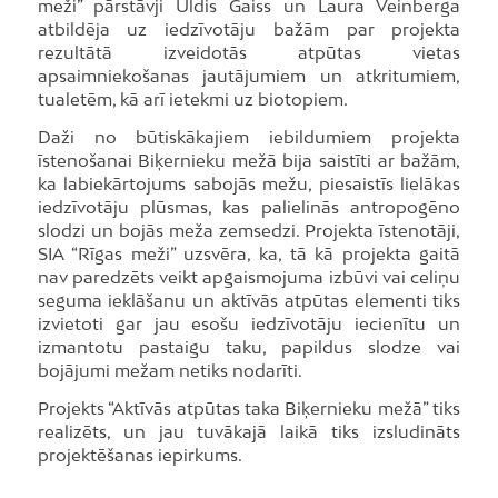
meži” pārstāvji Uldis Gaiss un Laura Veinberga
atbildēja uz iedzīvotāju bažām par projekta
rezultātā izveidotās atpūtas vietas
apsaimniekošanas jautājumiem un atkritumiem,
tualetēm, kā arī ietekmi uz biotopiem.
Daži no būtiskākajiem iebildumiem projekta
īstenošanai Biķernieku mežā bija saistīti ar bažām,
ka labiekārtojums sabojās mežu, piesaistīs lielākas
iedzīvotāju plūsmas, kas palielinās antropogēno
slodzi un bojās meža zemsedzi. Projekta īstenotāji,
SIA “Rīgas meži” uzsvēra, ka, tā kā projekta gaitā
nav paredzēts veikt apgaismojuma izbūvi vai celiņu
seguma ieklāšanu un aktīvās atpūtas elementi tiks
izvietoti gar jau esošu iedzīvotāju iecienītu un
izmantotu pastaigu taku, papildus slodze vai
bojājumi mežam netiks nodarīti.
Projekts “Aktīvās atpūtas taka Biķernieku mežā” tiks
realizēts, un jau tuvākajā laikā tiks izsludināts
projektēšanas iepirkums.