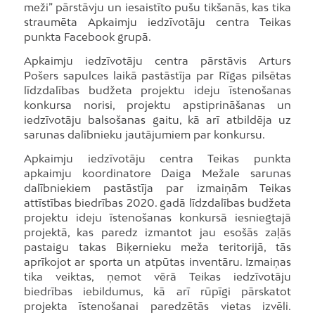
meži” pārstāvju un iesaistīto pušu tikšanās, kas tika
straumēta Apkaimju iedzīvotāju centra Teikas
punkta Facebook grupā.
Apkaimju iedzīvotāju centra pārstāvis Arturs
Pošers sapulces laikā pastāstīja par Rīgas pilsētas
līdzdalības budžeta projektu ideju īstenošanas
konkursa norisi, projektu apstiprināšanas un
iedzīvotāju balsošanas gaitu, kā arī atbildēja uz
sarunas dalībnieku jautājumiem par konkursu.
Apkaimju iedzīvotāju centra Teikas punkta
apkaimju koordinatore Daiga Mežale sarunas
dalībniekiem pastāstīja par izmaiņām Teikas
attīstības biedrības 2020. gadā līdzdalības budžeta
projektu ideju īstenošanas konkursā iesniegtajā
projektā, kas paredz izmantot jau esošās zaļās
pastaigu takas Biķernieku meža teritorijā, tās
aprīkojot ar sporta un atpūtas inventāru. Izmaiņas
tika veiktas, ņemot vērā Teikas iedzīvotāju
biedrības iebildumus, kā arī rūpīgi pārskatot
projekta īstenošanai paredzētās vietas izvēli.