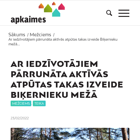
Sākums
Mežciems
/
/
Ar iedzīvotājiem pārrunāta aktīvās atpūtas takas izveide Biķernieku
mežā...
AR IEDZĪVOTĀJIEM
PĀRRUNĀTA AKTĪVĀS
ATPŪTAS TAKAS IZVEIDE
BIĶERNIEKU MEŽĀ
MEŽCIEMS
,
TEIKA
23/02/2022