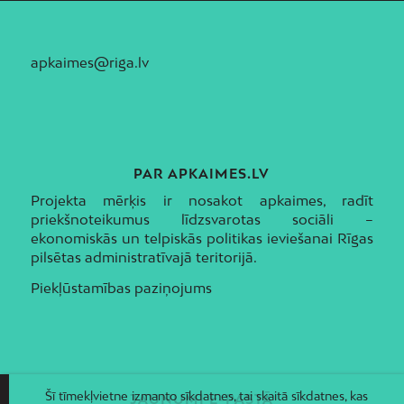
apkaimes@riga.lv
PAR APKAIMES.LV
Projekta mērķis ir nosakot apkaimes, radīt
priekšnoteikumus līdzsvarotas sociāli –
ekonomiskās un telpiskās politikas ieviešanai Rīgas
pilsētas administratīvajā teritorijā.
Piekļūstamības paziņojums
Šī tīmekļvietne izmanto sīkdatnes, tai skaitā sīkdatnes, kas
JAUNUMI E-PASTĀ