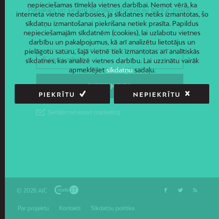
nepieciešamas tīmekļa vietnes darbībai. Ņemot vērā, ka
Piesakies un saņem jaunāko informāciju savā e-pastā!
interneta vietne nedarbosies, ja sīkdatnes netiks izmantotas, šo
sīkdatņu izmantošanai piekrišana netiek prasīta. Papildus
nepieciešamajām sīkdatnēm (cookies), lai uzlabotu vietnes
darbību un pakalpojumus, kā arī analizētu lietotājus un
pielāgotu saturu, šajā vietnē tiek izmantotas arī analītiskās
sīkdatnes, kas analizē vietnes darbību. Lai uzzinātu vairāk
apmeklējiet
sīkdatņu
sadaļu.
PIEKRĪTU
NEPIEKRĪTU
© 2026 AIC
Par projektu
Kontakti
Sīkdatņu politika