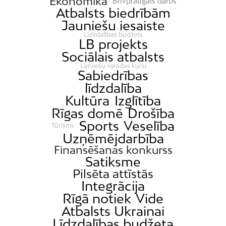
Ekonomika
Brīvprātīgais darbs
Atbalsts biedrībām
Jauniešu iesaiste
Līdzdalības budžets
LB projekts
Sociālais atbalsts
Latviešu valodas kursi
Sabiedrības
līdzdalība
Kultūra
Izglītība
Rīgas domē
Drošība
Sports
Veselība
Tūrisms
Uzņēmējdarbība
Finansēšanas konkurss
Satiksme
Pilsēta attīstās
Integrācija
Rīgā notiek
Vide
Atbalsts Ukrainai
Līdzdalības budžeta