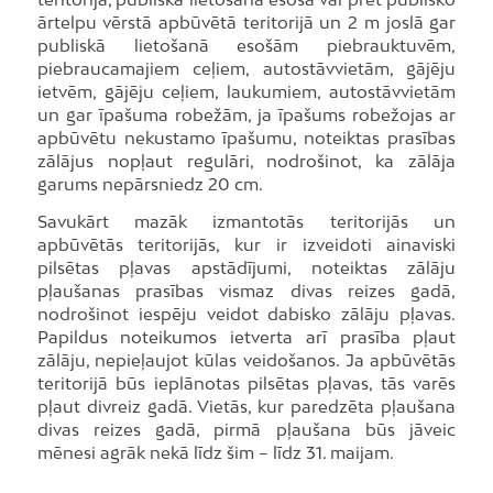
ārtelpu vērstā apbūvētā teritorijā un 2 m joslā gar
publiskā lietošanā esošām piebrauktuvēm,
piebraucamajiem ceļiem, autostāvvietām, gājēju
ietvēm, gājēju ceļiem, laukumiem, autostāvvietām
un gar īpašuma robežām, ja īpašums robežojas ar
apbūvētu nekustamo īpašumu, noteiktas prasības
zālājus nopļaut regulāri, nodrošinot, ka zālāja
garums nepārsniedz 20 cm.
Savukārt mazāk izmantotās teritorijās un
apbūvētās teritorijās, kur ir izveidoti ainaviski
pilsētas pļavas apstādījumi, noteiktas zālāju
pļaušanas prasības vismaz divas reizes gadā,
nodrošinot iespēju veidot dabisko zālāju pļavas.
Papildus noteikumos ietverta arī prasība pļaut
zālāju, nepieļaujot kūlas veidošanos. Ja apbūvētās
teritorijā būs ieplānotas pilsētas pļavas, tās varēs
pļaut divreiz gadā. Vietās, kur paredzēta pļaušana
divas reizes gadā, pirmā pļaušana būs jāveic
mēnesi agrāk nekā līdz šim – līdz 31. maijam.