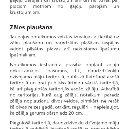
pieciem metriem no gājēju pārejām un
krustojumiem.
Zāles pļaušana
Jaunajos noteikumos veiktas izmaiņas attiecībā uz
zāles pļaušanu un paredzētas plašākas iespējas
veidot pilsētas pļavas arī nekustamo īpašumu
īpašniekiem.
Noteikumos iestrādāta prasība nopļaut zālāju
nekustamajos īpašumos, t.i., daudzdzīvokļu
dzīvojamo māju teritorijā, publiskā lietošanā esošā
teritorijā un pret publisko ārtelpu vērstā teritorijā,
kā arī pieguļošās teritorijās esošo zālāju. Atkarībā
no teritorijas, kurā aug zālājs, noteikumi paredz
zālāja nopļaušanu divos veidos, pirmkārt, ne retāk
kā divas reizes gadā, otrkārt, regulāri – nepieļaujot,
ka zālāja garums pārsniedz 20 cm.
Pieguļošā teritorijā, daudzdzīvokļu dzīvojamo māju
teritorijā, publiskā lietošanā esošā vai pret publisko