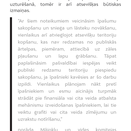
uzturēšanā, tomēr ir arī atsevišķas būtiskas
izmaiņas.
“Ar šiem noteikumiem veicināsim īpašumu
sakopšanu un sniega un lāsteku novākšanu,
vienlaikus arī atvieglojot atsevišķu teritoriju
kopšanu, kas nav redzamas no publiskās
ārtelpas, piemēram, attiecībā uz zāles
pļaušanu un lapu grābšanu. Tāpat
paplašināsim pašvaldībai iespējas veikt
publiski redzamu teritoriju piespiedu
sakopšanu, ja īpašnieki kavēsies ar šo darbu
izpildi. Vienlaikus plānojam nākt pretī
īpašniekiem un esmu aicinājis turpmāk
strādāt pie finansiāla vai cita veida atbalsta
mehānismu izveidošanas īpašniekiem, lai tie
veiktu grafiti vai cita veida zīmējumu un
uzrakstu notīrīšanu,”
norāda Mājokļu un vides komitejas