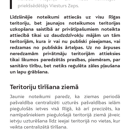
priekšsēdētājs Viesturs Zeps.
Līdzšinējie noteikumi attiecās uz visu Rīgas
teritoriju, bet jaunajos noteikumos teritorijas
uzkopšana saistībā ar privātīpašumiem noteikta
attiecībā tikai uz daudzdzīvokļu mājām un tām
teritorijām, kura ir vai nu publiski pieejamas, vai
redzamas no publiskās ārtelpas. Uz no ārpuses
neredzamām privātmāju teritorijām attieksies
tikai likumos paredzētās prasības, piemēram, par
sanitāro tīrību, bet netiks regulēta zāles pļaušana
un lapu grābšana.
Teritoriju tīrīšana ziemā
Jaunie noteikumi paredz, ka ziemas periodā
pašvaldība centralizēti uzturēs pašvaldības ielām
piegulošās ietves visā Rīgā, kā arī precizēts, ka
namīpašniekiem piegulošajā teritorijā ziemā jāveic
ietvju uzturēšana līdz ieejai teritorijā no vietas, kur
veikta centralizētā tīrīšana.