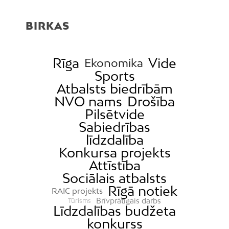
BIRKAS
Rīga
Vide
Ekonomika
Sports
Atbalsts biedrībām
NVO nams
Drošība
Pilsētvide
Sabiedrības
līdzdalība
Konkursa projekts
Attīstība
Sociālais atbalsts
Rīgā notiek
RAIC projekts
Brīvprātīgais darbs
Tūrisms
Līdzdalības budžeta
konkurss