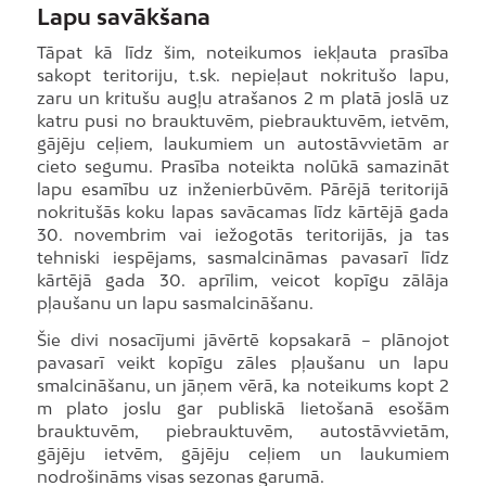
Lapu savākšana
Tāpat kā līdz šim, noteikumos iekļauta prasība
sakopt teritoriju, t.sk. nepieļaut nokritušo lapu,
zaru un kritušu augļu atrašanos 2 m platā joslā uz
katru pusi no brauktuvēm, piebrauktuvēm, ietvēm,
gājēju ceļiem, laukumiem un autostāvvietām ar
cieto segumu. Prasība noteikta nolūkā samazināt
lapu esamību uz inženierbūvēm. Pārējā teritorijā
nokritušās koku lapas savācamas līdz kārtējā gada
30. novembrim vai iežogotās teritorijās, ja tas
tehniski iespējams, sasmalcināmas pavasarī līdz
kārtējā gada 30. aprīlim, veicot kopīgu zālāja
pļaušanu un lapu sasmalcināšanu.
Šie divi nosacījumi jāvērtē kopsakarā – plānojot
pavasarī veikt kopīgu zāles pļaušanu un lapu
smalcināšanu, un jāņem vērā, ka noteikums kopt 2
m plato joslu gar publiskā lietošanā esošām
brauktuvēm, piebrauktuvēm, autostāvvietām,
gājēju ietvēm, gājēju ceļiem un laukumiem
nodrošināms visas sezonas garumā.