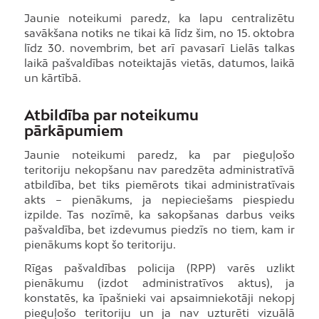
Jaunie noteikumi paredz, ka lapu centralizētu
savākšana notiks ne tikai kā līdz šim, no 15. oktobra
līdz 30. novembrim, bet arī pavasarī Lielās talkas
laikā pašvaldības noteiktajās vietās, datumos, laikā
un kārtībā.
Atbildība par noteikumu
pārkāpumiem
Jaunie noteikumi paredz, ka par pieguļošo
teritoriju nekopšanu nav paredzēta administratīvā
atbildība, bet tiks piemērots tikai administratīvais
akts – pienākums, ja nepieciešams piespiedu
izpilde. Tas nozīmē, ka sakopšanas darbus veiks
pašvaldība, bet izdevumus piedzīs no tiem, kam ir
pienākums kopt šo teritoriju.
Rīgas pašvaldības policija (RPP) varēs uzlikt
pienākumu (izdot administratīvos aktus), ja
konstatēs, ka īpašnieki vai apsaimniekotāji nekopj
pieguļošo teritoriju un ja nav uzturēti vizuālā