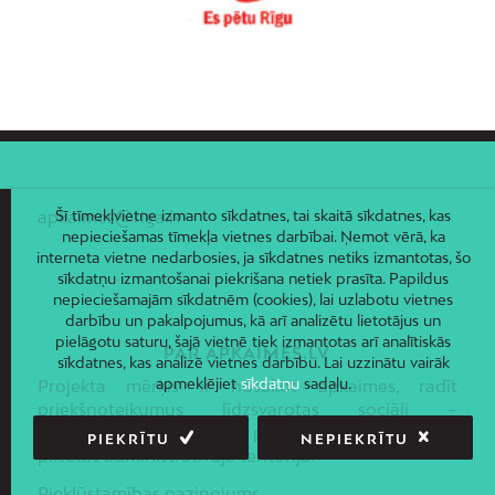
apkaimes@riga.lv
Šī tīmekļvietne izmanto sīkdatnes, tai skaitā sīkdatnes, kas
nepieciešamas tīmekļa vietnes darbībai. Ņemot vērā, ka
interneta vietne nedarbosies, ja sīkdatnes netiks izmantotas, šo
sīkdatņu izmantošanai piekrišana netiek prasīta. Papildus
nepieciešamajām sīkdatnēm (cookies), lai uzlabotu vietnes
darbību un pakalpojumus, kā arī analizētu lietotājus un
pielāgotu saturu, šajā vietnē tiek izmantotas arī analītiskās
PAR APKAIMES.LV
sīkdatnes, kas analizē vietnes darbību. Lai uzzinātu vairāk
apmeklējiet
sīkdatņu
sadaļu.
Projekta mērķis ir nosakot apkaimes, radīt
priekšnoteikumus līdzsvarotas sociāli –
ekonomiskās un telpiskās politikas ieviešanai Rīgas
PIEKRĪTU
NEPIEKRĪTU
pilsētas administratīvajā teritorijā.
Piekļūstamības paziņojums