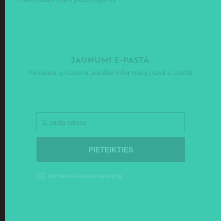
JAUNUMI E-PASTĀ
Piesakies un saņem jaunāko informāciju savā e-pastā!