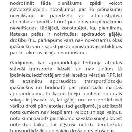
nodrošināt šāda pienākuma izpildi, veicot
aizvietotājizpildi, noteikumos par šo pienākumu
neveikšanu ir paredzēta arī administratīvā
atbildība ar mērķi atturēt personas no pienākumu
neveikšanas, tādējādi, konstatējot, ka, piemēram,
lāstekas pašas ir nokritušas, apdraudot gājēju
drošību (t.i., pārkāpums vairs nav novēršams), ēkas
īpašnieku varēs saukt pie administratīvās atbildības
par lāsteku savlaicīgu nenotīrīšanu.
Gadījumos, kad apdraudētajā teritorijā atrodas
stāvoši transporta līdzekļi un nav zināms tā
īpašnieks, iedzīvotājiem tiek ieteikts vērsties RPP, lai
tā apzinātu apdraudēto transportlīdzekļu
īpašniekus un brīdinātu par potenciālu mantas
apdraudējumu. Tā kā no būvju jumtiem notīrītais
sniegs ir jāsavāc tā, lai gājēji un transportlīdzekļi
varētu droši pārvietoties, tad gadījumā, ja atbilstoši
noteikumiem nav iespējams veidot sniega vaļņus,
noteikumi paredz pienākumu savākto sniegu izvest
noteiktos laikos, lai ilgstoši netiktu ierobežota
transportlīdzekļu un gājēju droša pārvietošanās.