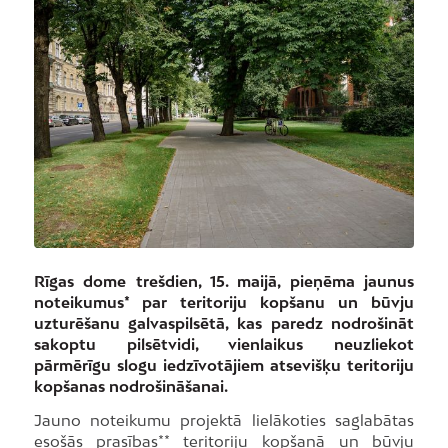
Rīgas dome trešdien, 15. maijā, pieņēma jaunus
noteikumus* par teritoriju kopšanu un būvju
uzturēšanu galvaspilsētā, kas paredz nodrošināt
sakoptu pilsētvidi, vienlaikus neuzliekot
pārmērīgu slogu iedzīvotājiem atsevišķu teritoriju
kopšanas nodrošināšanai.
Jauno noteikumu projektā lielākoties saglabātas
esošās prasības** teritoriju kopšanā un būvju