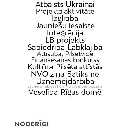
Atbalsts Ukrainai
Projekta aktivitāte
Izglītība
Jauniešu iesaiste
Integrācija
LB projekts
Sabiedrība
Labklājība
Attīstība; Pilsētvide
Finansēšanas konkurss
Kultūra
Pilsēta attīstās
NVO ziņa
Satiksme
Uzņēmējdarbība
Latviešu valodas kursi
Līdzdalības budžets
Veselība
Rīgas domē
NODERĪGI