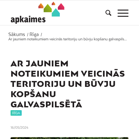
Sākums
Rīga
/
/
Ar jauniem noteikumiem veicinās teritoriju un būvju kopšanu galvaspils...
AR JAUNIEM
NOTEIKUMIEM VEICINĀS
TERITORIJU UN BŪVJU
KOPŠANU
GALVASPILSĒTĀ
RĪGA
16/05/2024