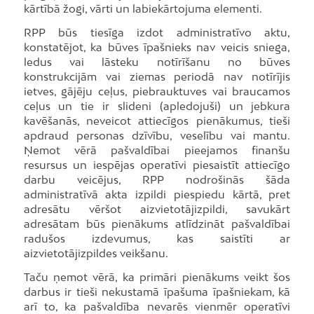
kārtībā žogi, vārti un labiekārtojuma elementi.
RPP būs tiesīga izdot administratīvo aktu,
konstatējot, ka būves īpašnieks nav veicis sniega,
ledus vai lāsteku notīrīšanu no būves
konstrukcijām vai ziemas periodā nav notīrījis
ietves, gājēju ceļus, piebrauktuves vai braucamos
ceļus un tie ir slideni (apledojuši) un jebkura
kavēšanās, neveicot attiecīgos pienākumus, tieši
apdraud personas dzīvību, veselību vai mantu.
Ņemot vērā pašvaldībai pieejamos finanšu
resursus un iespējas operatīvi piesaistīt attiecīgo
darbu veicējus, RPP nodrošinās šāda
administratīvā akta izpildi piespiedu kārtā, pret
adresātu vēršot aizvietotājizpildi, savukārt
adresātam būs pienākums atlīdzināt pašvaldībai
radušos izdevumus, kas saistīti ar
aizvietotājizpildes veikšanu.
Taču ņemot vērā, ka primāri pienākums veikt šos
darbus ir tieši nekustamā īpašuma īpašniekam, kā
arī to, ka pašvaldība nevarēs vienmēr operatīvi