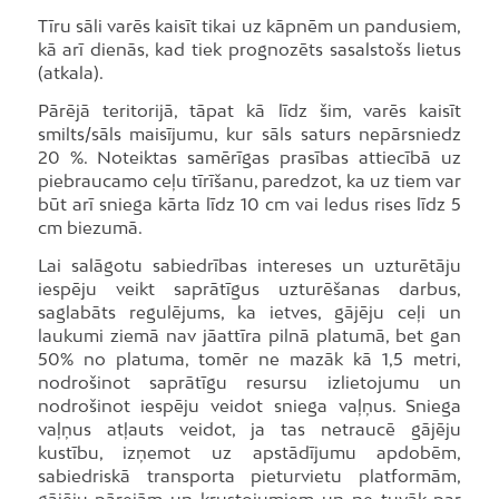
Tīru sāli varēs kaisīt tikai uz kāpnēm un pandusiem,
kā arī dienās, kad tiek prognozēts sasalstošs lietus
(atkala).
Pārējā teritorijā, tāpat kā līdz šim, varēs kaisīt
smilts/sāls maisījumu, kur sāls saturs nepārsniedz
20 %. Noteiktas samērīgas prasības attiecībā uz
piebraucamo ceļu tīrīšanu, paredzot, ka uz tiem var
būt arī sniega kārta līdz 10 cm vai ledus rises līdz 5
cm biezumā.
Lai salāgotu sabiedrības intereses un uzturētāju
iespēju veikt saprātīgus uzturēšanas darbus,
saglabāts regulējums, ka ietves, gājēju ceļi un
laukumi ziemā nav jāattīra pilnā platumā, bet gan
50% no platuma, tomēr ne mazāk kā 1,5 metri,
nodrošinot saprātīgu resursu izlietojumu un
nodrošinot iespēju veidot sniega vaļņus. Sniega
vaļņus atļauts veidot, ja tas netraucē gājēju
kustību, izņemot uz apstādījumu apdobēm,
sabiedriskā transporta pieturvietu platformām,
gājēju pārejām un krustojumiem un ne tuvāk par