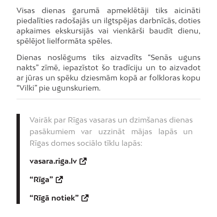
Visas dienas garumā apmeklētāji tiks aicināti
piedalīties radošajās un ilgtspējas darbnīcās, doties
apkaimes ekskursijās vai vienkārši baudīt dienu,
spēlējot lielformāta spēles.
Dienas noslēgums tiks aizvadīts “Senās uguns
nakts” zīmē, iepazīstot šo tradīciju un to aizvadot
ar jūras un spēku dziesmām kopā ar folkloras kopu
“Vilki” pie ugunskuriem.
Vairāk par Rīgas vasaras un dzimšanas dienas
pasākumiem var uzzināt mājas lapās un
Rīgas domes sociālo tīklu lapās:
vasara.riga.lv
“Rīga”
“Rīgā notiek”