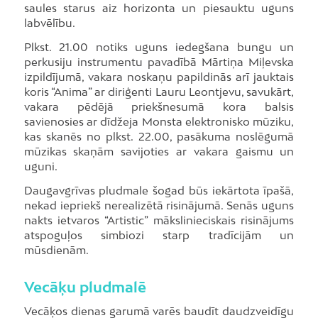
saules starus aiz horizonta un piesauktu uguns
labvēlību.
Plkst. 21.00 notiks uguns iedegšana bungu un
perkusiju instrumentu pavadībā Mārtiņa Miļevska
izpildījumā, vakara noskaņu papildinās arī jauktais
koris “Anima” ar diriģenti Lauru Leontjevu, savukārt,
vakara pēdējā priekšnesumā kora balsis
savienosies ar dīdžeja Monsta elektronisko mūziku,
kas skanēs no plkst. 22.00, pasākuma noslēgumā
mūzikas skaņām savijoties ar vakara gaismu un
uguni.
Daugavgrīvas pludmale šogad būs iekārtota īpašā,
nekad iepriekš nerealizētā risinājumā. Senās uguns
nakts ietvaros “Artistic” mākslinieciskais risinājums
atspoguļos simbiozi starp tradīcijām un
mūsdienām.
Vecāķu pludmalē
Vecāķos dienas garumā varēs baudīt daudzveidīgu