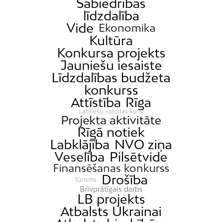
Sabiedrības
līdzdalība
Vide
Ekonomika
Kultūra
Konkursa projekts
Jauniešu iesaiste
Līdzdalības budžeta
konkurss
Attīstība
Rīga
Latviešu valodas kursi
Projekta aktivitāte
Rīgā notiek
Labklājība
NVO ziņa
Veselība
Pilsētvide
Finansēšanas konkurss
Drošība
Tūrisms
Brīvprātīgais darbs
LB projekts
Atbalsts Ukrainai