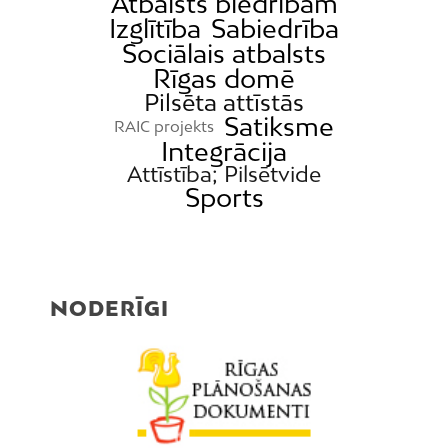
Atbalsts biedrībām
Izglītība
Sabiedrība
Sociālais atbalsts
Rīgas domē
Pilsēta attīstās
Satiksme
RAIC projekts
Integrācija
Attīstība; Pilsētvide
Sports
NODERĪGI