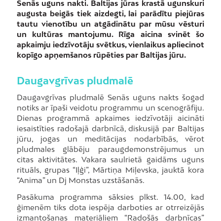
Senās uguns nakti. Baltijas jūras krastā ugunskuri
augusta beigās tiek aizdegti, lai parādītu piejūras
tautu vienotību un atgādinātu par mūsu vēsturi
un kultūras mantojumu. Rīga aicina svinēt šo
apkaimju iedzīvotāju svētkus, vienlaikus apliecinot
kopīgo apņemšanos rūpēties par Baltijas jūru.
Daugavgrīvas pludmalē
Daugavgrīvas pludmalē Senās uguns nakts šogad
notiks ar īpaši veidotu programmu un scenogrāfiju.
Dienas programmā apkaimes iedzīvotāji aicināti
iesaistīties radošajā darbnīcā, diskusijā par Baltijas
jūru, jogas un meditācijas nodarbībās, vērot
pludmales glābēju paraugdemonstrējumus un
citas aktivitātes. Vakara saulrietā gaidāms uguns
rituāls, grupas “Iļģi”, Mārtiņa Miļevska, jauktā kora
“Anima” un Dj Monstas uzstāšanās.
Pasākuma programma sāksies plkst. 14.00, kad
ģimenēm tiks dota iespēja darboties ar otrreizējās
izmantošanas materiāliem “Radošās darbnīcas”