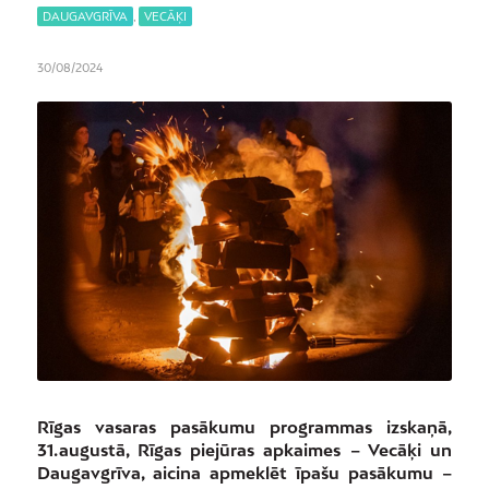
DAUGAVGRĪVA
,
VECĀĶI
30/08/2024
Rīgas vasaras pasākumu programmas izskaņā,
31. augustā, Rīgas piejūras apkaimes – Vecāķi un
Daugavgrīva, aicina apmeklēt īpašu pasākumu –