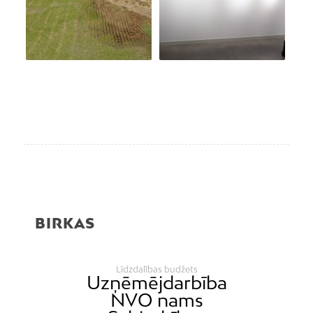
BIRKAS
Līdzdalības budžets
Uzņēmējdarbība
NVO nams