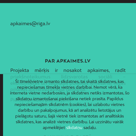
apkaimes@riga.lv
PAR APKAIMES.LV
Projekta mērķis ir nosakot apkaimes, radīt
priekšnoteikumus līdzsvarotas sociāli –
Šī tīmekļvietne izmanto sīkdatnes, tai skaitā sīkdatnes, kas
ekonomiskās un telpiskās politikas ieviešanai Rīgas
nepieciešamas tīmekļa vietnes darbībai. Ņemot vērā, ka
pilsētas administratīvajā teritorijā.
interneta vietne nedarbosies, ja sīkdatnes netiks izmantotas, šo
sīkdatņu izmantošanai piekrišana netiek prasīta. Papildus
Piekļūstamības paziņojums
nepieciešamajām sīkdatnēm (cookies), lai uzlabotu vietnes
darbību un pakalpojumus, kā arī analizētu lietotājus un
pielāgotu saturu, šajā vietnē tiek izmantotas arī analītiskās
sīkdatnes, kas analizē vietnes darbību. Lai uzzinātu vairāk
apmeklējiet
sīkdatņu
sadaļu.