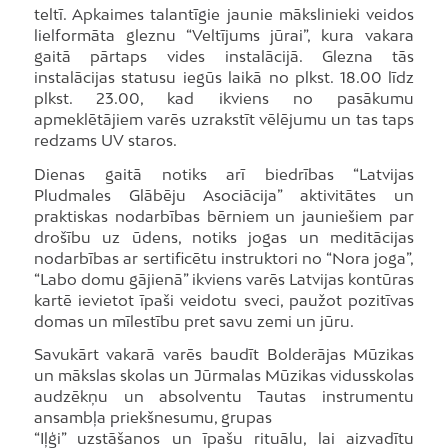
teltī. Apkaimes talantīgie jaunie mākslinieki veidos
lielformāta gleznu “Veltījums jūrai”, kura vakara
gaitā pārtaps vides instalācijā. Glezna tās
instalācijas statusu iegūs laikā no plkst. 18.00 līdz
plkst. 23.00, kad ikviens no pasākumu
apmeklētājiem varēs uzrakstīt vēlējumu un tas taps
redzams UV staros.
Dienas gaitā notiks arī biedrības “Latvijas
Pludmales Glābēju Asociācija” aktivitātes un
praktiskas nodarbības bērniem un jauniešiem par
drošību uz ūdens, notiks jogas un meditācijas
nodarbības ar sertificētu instruktori no “Nora joga”,
“Labo domu gājienā” ikviens varēs Latvijas kontūras
kartē ievietot īpaši veidotu sveci, paužot pozitīvas
domas un mīlestību pret savu zemi un jūru.
Savukārt vakarā varēs baudīt Bolderājas Mūzikas
un mākslas skolas un Jūrmalas Mūzikas vidusskolas
audzēkņu un absolventu Tautas instrumentu
ansambļa priekšnesumu, grupas
“Iļģi” uzstāšanos un īpašu rituālu, lai aizvadītu