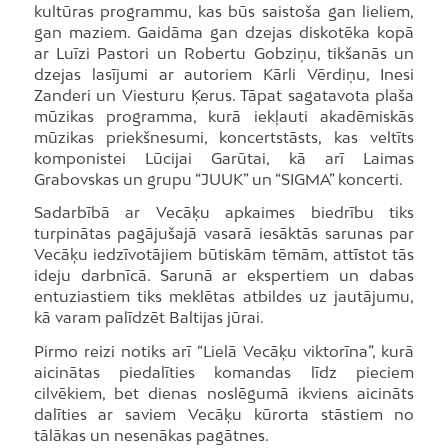
kultūras programmu, kas būs saistoša gan lieliem,
gan maziem. Gaidāma gan dzejas diskotēka kopā
ar Luīzi Pastori un Robertu Gobziņu, tikšanās un
dzejas lasījumi ar autoriem Kārli Vērdiņu, Inesi
Zanderi un Viesturu Ķerus. Tāpat sagatavota plaša
mūzikas programma, kurā iekļauti akadēmiskās
mūzikas priekšnesumi, koncertstāsts, kas veltīts
komponistei Lūcijai Garūtai, kā arī Laimas
Grabovskas un grupu “JUUK” un “SIGMA” koncerti.
Sadarbībā ar Vecāķu apkaimes biedrību tiks
turpinātas pagājušajā vasarā iesāktās sarunas par
Vecāķu iedzīvotājiem būtiskām tēmām, attīstot tās
ideju darbnīcā. Sarunā ar ekspertiem un dabas
entuziastiem tiks meklētas atbildes uz jautājumu,
kā varam palīdzēt Baltijas jūrai.
Pirmo reizi notiks arī “Lielā Vecāķu viktorīna”, kurā
aicinātas piedalīties komandas līdz pieciem
cilvēkiem, bet dienas noslēgumā ikviens aicināts
dalīties ar saviem Vecāķu kūrorta stāstiem no
tālākas un nesenākas pagātnes.