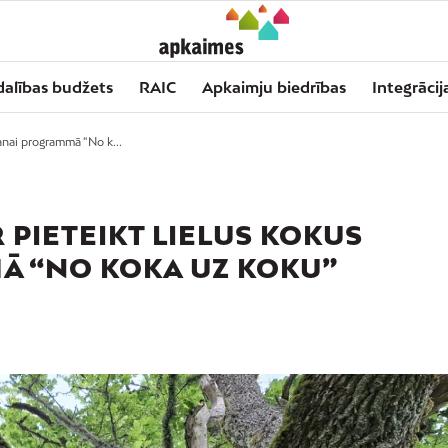
dalības budžets
RAIC
Apkaimju biedrības
Integrācij
šanai programmā “No k...
 PIETEIKT LIELUS KOKUS
 “NO KOKA UZ KOKU”