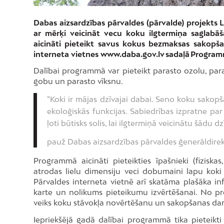
Dabas aizsardzības pārvaldes (pārvalde) projekt
ar mērķi veicināt vecu koku ilgtermiņa saglabā
aicināti pieteikt savus kokus bezmaksas sakopšan
interneta vietnes www.daba.gov.lv sadaļā Progra
Dalībai programmā var pieteikt parasto ozolu, paras
gobu un parasto vīksnu.
“Koki ir mājas dzīvajai dabai. Seno koku sakopša
ekoloģiskās funkcijas. Sabiedrības izpratne pa
ļoti būtisks solis, lai ilgtermiņā veicinātu šādu 
pauž Dabas aizsardzības pārvaldes ģenerāldirek
Programmā aicināti pieteikties īpašnieki (fiziskas
atrodas lielu dimensiju veci dobumaini lapu ko
Pārvaldes interneta vietnē arī skatāma plašāka i
karte un nolikums pieteikumu izvērtēšanai. No pr
veiks koku stāvokļa novērtēšanu un sakopšanas da
Iepriekšējā gadā dalībai programmā tika pieteikti 