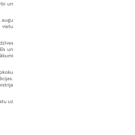
rbi un
, augu
 vietu
dzīves
šīs un
sākumi
pkoku
ācijas.
strija
stu uz