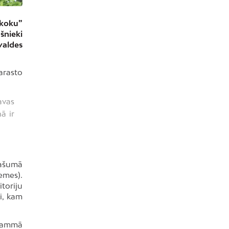
 koku”
šnieki
valdes
arasto
avas
ā ir
pašumā
emes).
toriju
i, kam
grammā