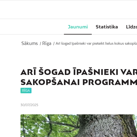
Jaunumi
Statistika
Līdz
Sākums
Rīga
/
/
Arī šogad īpašnieki var pieteikt lielus kokus sakop
ARĪ ŠOGAD ĪPAŠNIEKI VAR
SAKOPŠANAI PROGRAMMĀ
RĪGA
30/07/2025