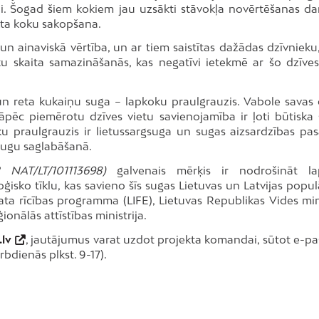
li. Šogad šiem kokiem jau uzsākti stāvokļa novērtēšanas da
ikta koku sakopšana.
un ainaviskā vērtība, un ar tiem saistītas dažādas dzīvnieku
 skaita samazināšanās, kas negatīvi ietekmē ar šo dzīves
n reta kukaiņu suga – lapkoku praulgrauzis. Vabole savas 
tāpēc piemērotu dzīves vietu savienojamība ir ļoti būtiska 
u praulgrauzis ir lietussargsuga un sugas aizsardzības pa
sugu saglabāšanā.
 NAT/LT/101113698)
galvenais mērķis ir nodrošināt la
ģisko tīklu, kas savieno šīs sugas Lietuvas un Latvijas popul
ta rīcības programma (LIFE), Lietuvas Republikas Vides mini
onālās attīstības ministrija.
lv
, jautājumus varat uzdot projekta komandai, sūtot e-pa
rbdienās plkst. 9-17).