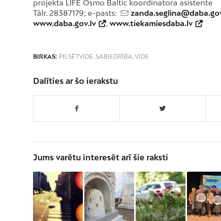
projekta LIFE Osmo Baltic koordinatora asistente
Tālr. 28387179; e-pasts:
zanda.seglina@daba.gov
www.daba.gov.lv
,
www.tiekamiesdaba.lv
BIRKAS:
PILSĒTVIDE
,
SABIEDRĪBA
,
VIDE
Dalīties ar šo ierakstu
Jums varētu interesēt arī šie raksti