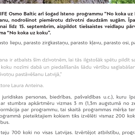
s LIFE Osmo Baltic arī šogad īsteno programmu “No koka uz
šanu, nodrošinot piemērotu dzīvotni daudzām sugām. Īpa
ai līdz 15. septembrim, aizpildot tiešsaistes veidlapu pār
mma “No koka uz koku”.
to liepu, parasto zirgkastaņu, parasto kļavu, parasto osi, p
na ir atbalsts šīm dzīvotnēm, lai tās ilgstošāk spētu pildīt s
r koku nozīmi dabā un piedalīšanās šādu vērtību saglabāšan
dzīvotņu pastāvēšanu Latvijā,”
tore Laura Anteina.
, juridiskas personas, biedrības, pašvaldības u.c.), kuru ī
ki ar stumbra apkārtmēru vizmas 3 m (1,3m augstumā no z
nformācija par programmu, tai skaitā programmas mērķa teri
ogrammā pieteiktajiem kokiem tiks izvēlēti vismaz 200 kok
rbus.
teju 700 koki no visas Latvijas. Izvērtējot atbilstību, pro