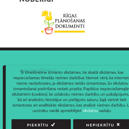
apkaimes@riga.lv
Šī tīmekļvietne izmanto sīkdatnes, tai skaitā sīkdatnes, kas
nepieciešamas tīmekļa vietnes darbībai. Ņemot vērā, ka internet
vietne nedarbosies, ja sīkdatnes netiks izmantotas, šo sīkdatņu
izmantošanai piekrišana netiek prasīta. Papildus nepieciešamaj
sīkdatnēm (cookies), lai uzlabotu vietnes darbību un pakalpojumu
kā arī analizētu lietotājus un pielāgotu saturu, šajā vietnē tiek
izmantotas arī analītiskās sīkdatnes, kas analizē vietnes darbību. L
uzzinātu vairāk apmeklējiet
sīkdatņu
sadaļu.
PIEKRĪTU
NEPIEKRĪTU