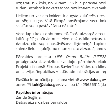
uzņemti 197 koki, no kuriem 136 bija parastie ozo
rudenī, atbilstoši novērtēšanas rezultātiem, tiks ve
Lieliem un veciem kokiem ir augsta kultūrvēstures 
un sēņu sugas. Visā Eiropā novērojama vecu koku
saistīto sugu pastāvēšanu nākotnē.
Veco lapu koku dobumos mīt īpaši aizsargājama u
laikā spējīga pārvietoties vien dažus kilometrus, 
daudzu citu sugu pastāvēšanai ilgtermiņā. Lapkok
sniedz lielu ieguldījumu daudzu citu aizsargājamo 
Pārvaldes projekta
LIFE Osmo Baltic (LIFE22
praulgrauža aizsardzību, izveidojot pārrobežu ekolo
Projektu finansē Eiropas Savienības Vides un klima
un Latvijas Republikas Viedās administrācijas un reģi
Plašāka informācija pieejama vietnē
www.daba.gov.
adresi
koki@daba.gov.lv
vai pa tālr. 25656314 (da
Papildus informācija:
Zanda Segliņa,
Dabas aizsardzības pārvaldes