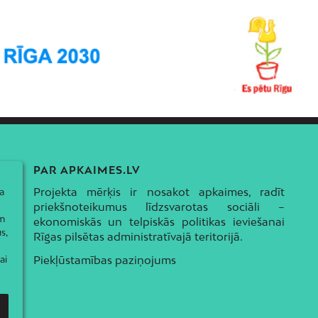
PAR APKAIMES.LV
Projekta mērķis ir nosakot apkaimes, radīt
a
priekšnoteikumus līdzsvarotas sociāli –
ām
ekonomiskās un telpiskās politikas ieviešanai
s,
Rīgas pilsētas administratīvajā teritorijā.
ai
Piekļūstamības paziņojums