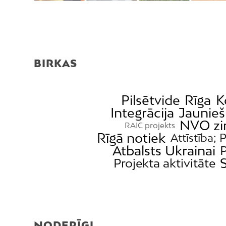
BIRKAS
Pilsētvide
Rīga
K
Integrācija
Jaunieš
NVO zi
RAIC projekts
Rīgā notiek
Attīstība; 
Atbalsts Ukrainai
P
Projekta aktivitāte
NODERĪGI