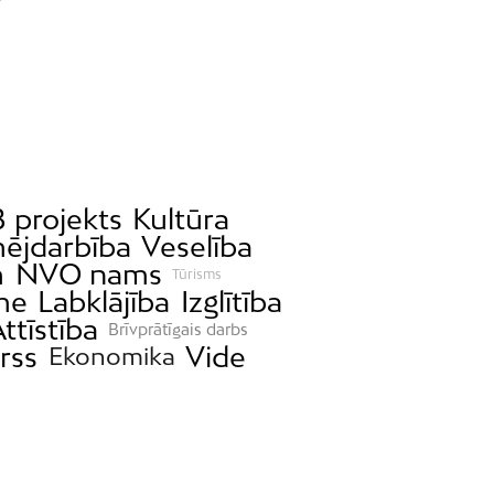
 projekts
Kultūra
ējdarbība
Veselība
m
NVO nams
Tūrisms
me
Labklājība
Izglītība
ttīstība
Brīvprātīgais darbs
rss
Vide
Ekonomika