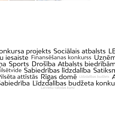
onkursa projekts
Sociālais atbalsts
LB
u iesaiste
Uzņēm
Finansēšanas konkurss
ņa
Sports
Drošība
Atbalsts biedrībā
Sabiedrības līdzdalība
Satiks
Pilsētvide
Rīgas domē
A
ilsēta attīstās
Līdzdalības budžets
Sabiedrība
Līdzdalības budžeta konku
Latviešu valodas kursi