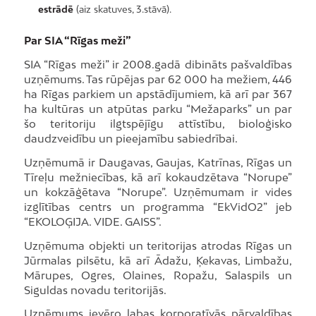
estrādē
(aiz skatuves, 3.stāvā).
Par SIA “Rīgas meži”
SIA “Rīgas meži” ir 2008.gadā dibināts pašvaldības
uzņēmums. Tas rūpējas par 62 000 ha mežiem, 446
ha Rīgas parkiem un apstādījumiem, kā arī par 367
ha kultūras un atpūtas parku “Mežaparks” un par
šo teritoriju ilgtspējīgu attīstību, bioloģisko
daudzveidību un pieejamību sabiedrībai.
Uzņēmumā ir Daugavas, Gaujas, Katrīnas, Rīgas un
Tīreļu mežniecības, kā arī kokaudzētava “Norupe”
un kokzāģētava “Norupe”. Uzņēmumam ir vides
izglītības centrs un programma “EkVidO2” jeb
“EKOLOĢIJA. VIDE. GAISS”.
Uzņēmuma objekti un teritorijas atrodas Rīgas un
Jūrmalas pilsētu, kā arī Ādažu, Ķekavas, Limbažu,
Mārupes, Ogres, Olaines, Ropažu, Salaspils un
Siguldas novadu teritorijās.
Uzņēmums ievēro labas korporatīvās pārvaldības