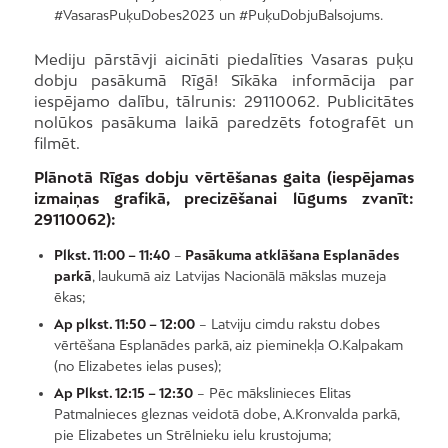
#VasarasPuķuDobes2023 un #PuķuDobjuBalsojums.
Mediju pārstāvji aicināti piedalīties Vasaras puķu
dobju pasākumā Rīgā! Sīkāka informācija par
iespējamo dalību, tālrunis: 29110062. Publicitātes
nolūkos pasākuma laikā paredzēts fotografēt un
filmēt.
Plānotā Rīgas dobju vērtēšanas gaita (iespējamas
izmaiņas grafikā, precizēšanai lūgums zvanīt:
29110062):
Plkst. 11:00 – 11:40
–
Pasākuma atklāšana Esplanādes
parkā
, laukumā aiz Latvijas Nacionālā mākslas muzeja
ēkas;
Ap plkst. 11:50 – 12:00
– Latviju cimdu rakstu dobes
vērtēšana Esplanādes parkā, aiz pieminekļa O.Kalpakam
(no Elizabetes ielas puses);
Ap Plkst. 12:15 – 12:30
– Pēc mākslinieces Elitas
Patmalnieces gleznas veidotā dobe, A.Kronvalda parkā,
pie Elizabetes un Strēlnieku ielu krustojuma;