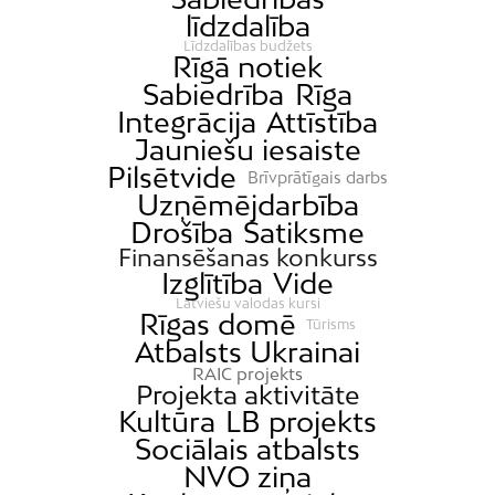
līdzdalība
Līdzdalības budžets
Rīgā notiek
Sabiedrība
Rīga
Integrācija
Attīstība
Jauniešu iesaiste
Pilsētvide
Brīvprātīgais darbs
Uzņēmējdarbība
Drošība
Satiksme
Finansēšanas konkurss
Izglītība
Vide
Latviešu valodas kursi
Rīgas domē
Tūrisms
Atbalsts Ukrainai
RAIC projekts
Projekta aktivitāte
Kultūra
LB projekts
Sociālais atbalsts
NVO ziņa