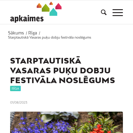
Sākums
Rīga
/
/
Starptautiskā Vasaras puķu dobju festivāla noslēgums
STARPTAUTISKĀ
VASARAS PUĶU DOBJU
FESTIVĀLA NOSLĒGUMS
RĪGA
01/08/2023