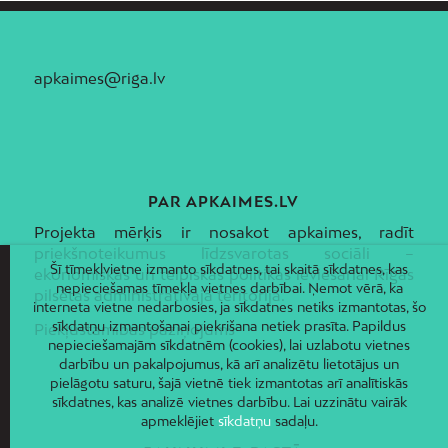
apkaimes@riga.lv
PAR APKAIMES.LV
Projekta mērķis ir nosakot apkaimes, radīt
priekšnoteikumus līdzsvarotas sociāli –
Šī tīmekļvietne izmanto sīkdatnes, tai skaitā sīkdatnes, kas
ekonomiskās un telpiskās politikas ieviešanai Rīgas
nepieciešamas tīmekļa vietnes darbībai. Ņemot vērā, ka
pilsētas administratīvajā teritorijā.
interneta vietne nedarbosies, ja sīkdatnes netiks izmantotas, šo
sīkdatņu izmantošanai piekrišana netiek prasīta. Papildus
Piekļūstamības paziņojums
nepieciešamajām sīkdatnēm (cookies), lai uzlabotu vietnes
darbību un pakalpojumus, kā arī analizētu lietotājus un
pielāgotu saturu, šajā vietnē tiek izmantotas arī analītiskās
sīkdatnes, kas analizē vietnes darbību. Lai uzzinātu vairāk
apmeklējiet
sīkdatņu
sadaļu.