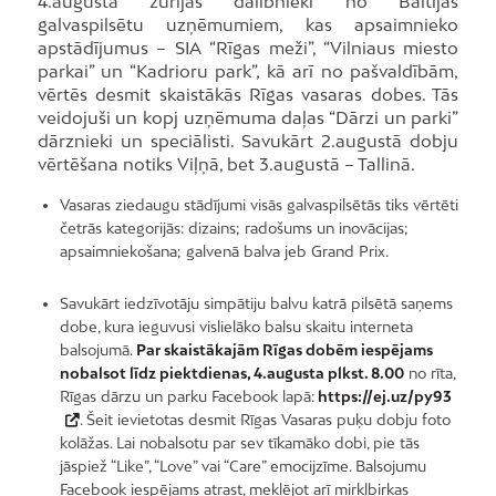
4.augustā žūrijas dalībnieki no Baltijas
galvaspilsētu uzņēmumiem, kas apsaimnieko
apstādījumus – SIA “Rīgas meži”, “Vilniaus miesto
parkai” un “Kadrioru park”, kā arī no pašvaldībām,
vērtēs desmit skaistākās Rīgas vasaras dobes. Tās
veidojuši un kopj uzņēmuma daļas “Dārzi un parki”
dārznieki un speciālisti. Savukārt 2.augustā dobju
vērtēšana notiks Viļņā, bet 3.augustā – Tallinā.
Vasaras ziedaugu stādījumi visās galvaspilsētās tiks vērtēti
četrās kategorijās: dizains; radošums un inovācijas;
apsaimniekošana; galvenā balva jeb Grand Prix.
Savukārt iedzīvotāju simpātiju balvu katrā pilsētā saņems
dobe, kura ieguvusi vislielāko balsu skaitu interneta
balsojumā.
Par skaistākajām Rīgas dobēm iespējams
nobalsot līdz piektdienas, 4.augusta plkst. 8.00
no rīta,
Rīgas dārzu un parku Facebook lapā:
https://ej.uz/py93
. Šeit ievietotas desmit Rīgas Vasaras puķu dobju foto
kolāžas. Lai nobalsotu par sev tīkamāko dobi, pie tās
jāspiež “Like”, “Love” vai “Care” emocijzīme. Balsojumu
Facebook iespējams atrast, meklējot arī mirkļbirkas