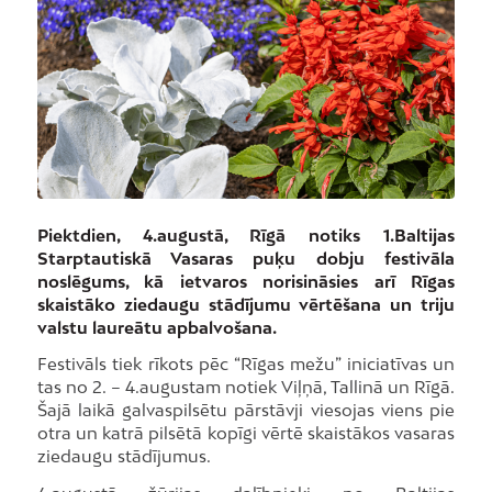
Piektdien, 4.augustā, Rīgā notiks 1.Baltijas
Starptautiskā Vasaras puķu dobju festivāla
noslēgums, kā ietvaros norisināsies arī Rīgas
skaistāko ziedaugu stādījumu vērtēšana un triju
valstu laureātu apbalvošana.
Festivāls tiek rīkots pēc “Rīgas mežu” iniciatīvas un
tas no 2. – 4.augustam notiek Viļņā, Tallinā un Rīgā.
Šajā laikā galvaspilsētu pārstāvji viesojas viens pie
otra un katrā pilsētā kopīgi vērtē skaistākos vasaras
ziedaugu stādījumus.