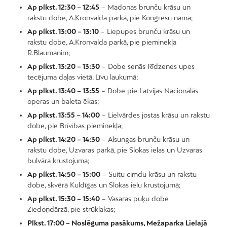
Ap plkst. 12:30 – 12:45
– Madonas brunču krāsu un
rakstu dobe, A.Kronvalda parkā, pie Kongresu nama;
Ap plkst. 13:00 – 13:10
– Liepupes brunču krāsu un
rakstu dobe, A.Kronvalda parkā, pie pieminekļa
R.Blaumanim;
Ap plkst. 13:20 – 13:30
– Dobe senās Rīdzenes upes
tecējuma daļas vietā, Līvu laukumā;
Ap plkst. 13:40 – 13:55
– Dobe pie Latvijas Nacionālās
operas un baleta ēkas;
Ap plkst. 13:55 – 14:00
– Lielvārdes jostas krāsu un rakstu
dobe, pie Brīvības pieminekļa;
Ap plkst. 14:20 – 14:30
– Alsungas brunču krāsu un
rakstu dobe, Uzvaras parkā, pie Slokas ielas un Uzvaras
bulvāra krustojuma;
Ap plkst. 14:50 – 15:00
– Suitu cimdu krāsu un rakstu
dobe, skvērā Kuldīgas un Slokas ielu krustojumā;
Ap plkst. 15:30 – 15:40
– Vasaras puķu dobe
Ziedoņdārzā, pie strūklakas;
Plkst. 17:00 – Noslēguma pasākums, Mežaparka Lielajā