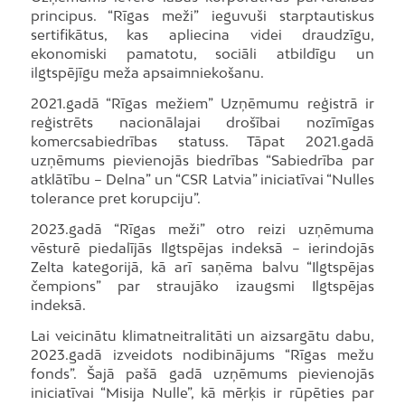
principus. “Rīgas meži” ieguvuši starptautiskus
sertifikātus, kas apliecina videi draudzīgu,
ekonomiski pamatotu, sociāli atbildīgu un
ilgtspējīgu meža apsaimniekošanu.
2021.gadā “Rīgas mežiem” Uzņēmumu reģistrā ir
reģistrēts nacionālajai drošībai nozīmīgas
komercsabiedrības statuss. Tāpat 2021.gadā
uzņēmums pievienojās biedrības “Sabiedrība par
atklātību – Delna” un “CSR Latvia” iniciatīvai “Nulles
tolerance pret korupciju”.
2023.gadā “Rīgas meži” otro reizi uzņēmuma
vēsturē piedalījās Ilgtspējas indeksā – ierindojās
Zelta kategorijā, kā arī saņēma balvu “Ilgtspējas
čempions” par straujāko izaugsmi Ilgtspējas
indeksā.
Lai veicinātu klimatneitralitāti un aizsargātu dabu,
2023.gadā izveidots nodibinājums “Rīgas mežu
fonds”. Šajā pašā gadā uzņēmums pievienojās
iniciatīvai “Misija Nulle”, kā mērķis ir rūpēties par