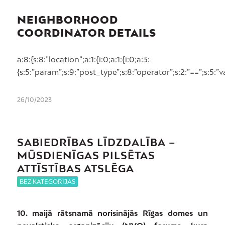
NEIGHBORHOOD
COORDINATOR DETAILS
a:8:{s:8:”location”;a:1:{i:0;a:1:{i:0;a:3:
{s:5:”param”;s:9:”post_type”;s:8:”operator”;s:2:”==”;s:5:”v
26/10/2023
SABIEDRĪBAS LĪDZDALĪBA
–
MŪSDIENĪGAS PILSĒTAS
ATTĪSTĪBAS ATSLĒGA
BEZ KATEGORIJAS
10. maijā rātsnamā norisinājās Rīgas domes un