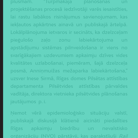
plūsmām. “Turpmākajā plānošanas un
projektēšanas procesā iedzīvotāji varēs iesaistīties,
lai rastu labākos risinājumus savienojumam, kas
iekļautos apkārtnes ainavā un publiskajā ārtelpā.
Lokālplānojuma ietvaros ir secināts, ka dzelzceļam
piegulošo zaļo zonu labiekārtojuma un
apstādījumu sistēmas pilnveidošana ir viens no
svarīgākajiem uzdevumiem apkaimju dzīves vides
kvalitātes uzlabošanai, piemēram, šajā dzelzceļa
posmā, Anniņmuižas mežaparka labiekārtošana,”
uzsver Inese Sirmā, Rīgas domes Pilsētas attīstības
departamenta Pilsētvides attīstības pārvaldes
vadītāja, direktora vietnieka pilsētvides plānošanas
jautājumos p. i.
Ņemot vērā epidemioloģisko situāciju valstī,
publiskajā diskusijā klātienē aicināti piedalīties
Rīgas apkaimju biedrību un nevalstisko
organizāciju (NVO) pārstāvji, kas parakstījuši
Rail