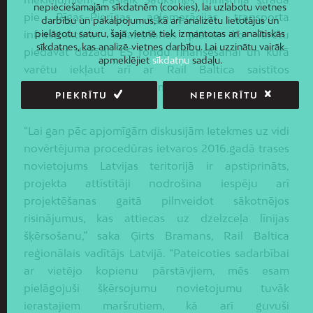
nepieciešamajām sīkdatnēm (cookies), lai uzlabotu vietnes
pie Rīgas–Pierīgas aglomerācijas transporta
darbību un pakalpojumus, kā arī analizētu lietotājus un
infrastruktūras uzlabošanas plāna, ko varētu
pielāgotu saturu, šajā vietnē tiek izmantotas arī analītiskās
sīkdatnes, kas analizē vietnes darbību. Lai uzzinātu vairāk
piedāvāt dažādu ES fondu finansēšanai un kurā
apmeklējiet
sīkdatņu
sadaļu.
varētu iekļaut arī ar Rail Baltica saistītos
multimodālos savienojumus,” atzīst satiksmes
PIEKRĪTU
NEPIEKRĪTU
ministrs Tālis Linkaits.
“Lai gan pēc apjomīgām diskusijām Ietekmes uz vidi
novērtējuma procedūras ietvaros 2016.gadā trases
novietojums Latvijas teritorijā ir apstiprināts,
projekta attīstītāji nodrošina iespēju arī
projektēšanas gaitā pilnveidot sākotnējos
risinājumus, kas attiecas uz dzelzceļa līnijas
šķērsošanu,” saka Ģirts Bramans, Rail Baltica
reģionālais vadītājs Latvijā. “Pateicoties sadarbībai
ar vietējo kopienu pārstāvjiem, mēs esam
pielāgojuši šķērsojumu novietojumu tuvāk
ierastajiem maršrutiem, kā arī guvuši