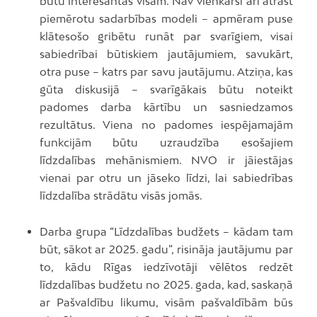
būtu interesantas visām. Nav vienkārši arī atrast
piemērotu sadarbības modeli – apmēram puse
klātesošo gribētu runāt par svarīgiem, visai
sabiedrībai būtiskiem jautājumiem, savukārt,
otra puse – katrs par savu jautājumu. Atziņa, kas
gūta diskusijā – svarīgākais būtu noteikt
padomes darba kārtību un sasniedzamos
rezultātus. Viena no padomes iespējamajām
funkcijām būtu uzraudzība esošajiem
līdzdalības mehānismiem. NVO ir jāiestājas
vienai par otru un jāseko līdzi, lai sabiedrības
līdzdalība strādātu visās jomās.
Darba grupa “Līdzdalības budžets – kādam tam
būt, sākot ar 2025. gadu”, risināja jautājumu par
to, kādu Rīgas iedzīvotāji vēlētos redzēt
līdzdalības budžetu no 2025. gada, kad, saskaņā
ar Pašvaldību likumu, visām pašvaldībām būs