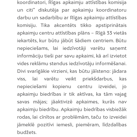
koordinatori, Rīgas apkaimju attīstības komisija
un citi” diskutēja par apkaimju koordinatoru
darbu un sadarbību ar Rīgas apkaimju attīstības
komisiju. Tika akcentēts tikko apstiprinātais
apkaimju centru attīstības plāns – Rīgā 33 vietās
iekartēts, kur būtu jābūt šādiem centriem. Būtu
nepieciešams, lai iedzīvotāji varētu saņemt
informāciju tieši par savu apkaimi, kā arī izvietot
vides reklāmu stendus iedzīvotāju informēšanai.
Divi svarīgākie virzieni, kas būtu jāīsteno: jādara
viss, lai varētu veikt priekšdarbus, kas
nepieciešami kopienu centru izveidei, jo
apkaimju biedrības ir tik aktīvas, ka tām vajag
savas mājas; jāaktivizē apkaimes, kurās nav
apkaimju biedrību. Apkaimju biedrības visbiežāk
rodas, lai cīnītos ar problēmām, taču to izveidei
jāmeklē pozitīvi iemesli, piemēram, līdzdalības
budžets.