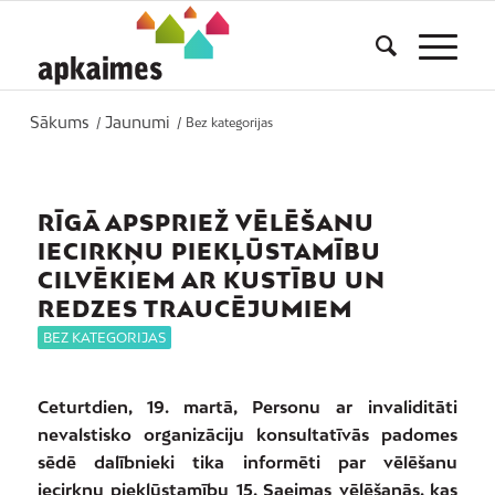
Sākums
Jaunumi
/
/
Bez kategorijas
RĪGĀ APSPRIEŽ VĒLĒŠANU
IECIRKŅU PIEKĻŪSTAMĪBU
CILVĒKIEM AR KUSTĪBU UN
REDZES TRAUCĒJUMIEM
BEZ KATEGORIJAS
Ceturtdien, 19. martā, Personu ar invaliditāti
nevalstisko organizāciju konsultatīvās padomes
sēdē dalībnieki tika informēti par vēlēšanu
iecirkņu piekļūstamību 15. Saeimas vēlēšanās, kas