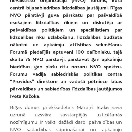
nevalstisko organizāciju (NVO) forums, kura
centrā bija sabiedrības līdzdalības jautājumi. Rīgas
NVO pārstāvji guva pārskatu par pašvaldībā
esošajiem līdzdalības rīkiem un diskutēja ar
pašvaldības politiķiem un speciālistiem par
līdzdalības rīku uzlabošanu, līdzdalības budžeta
nākotni un apkaimju attīstības sekmēšanu.
Forumā piedalījās aptuveni 100 dalībnieku, tajā
skaitā 75 NVO pārstāvji, pārstāvot gan apkaimju
biedrības, gan plašu citu nozaru NVO spektru.
Forumu vadīja sabiedriskās politikas centra
“Providus” direktore un vadošā pētniece labas
pārvaldības un sabiedrības līdzdalības jautājumos
Iveta Kažoka
.
Rīgas domes priekšsēdētājs Mārtiņš Staķis savā
uzrunā uzsvēra savstarpējās uzticēšanās
nozīmīgumu. Ir veikti dažādi darbi pašvaldības un
NVO sadarbības stiprināšanai un apkaimju