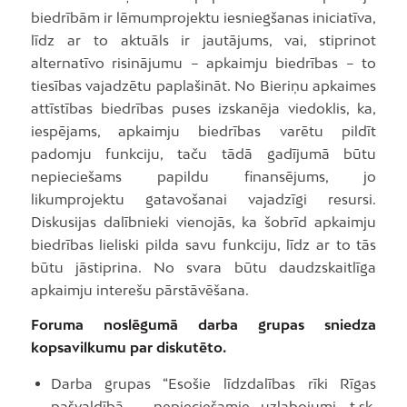
biedrībām ir lēmumprojektu iesniegšanas iniciatīva,
līdz ar to aktuāls ir jautājums, vai, stiprinot
alternatīvo risinājumu – apkaimju biedrības – to
tiesības vajadzētu paplašināt. No Bieriņu apkaimes
attīstības biedrības puses izskanēja viedoklis, ka,
iespējams, apkaimju biedrības varētu pildīt
padomju funkciju, taču tādā gadījumā būtu
nepieciešams papildu finansējums, jo
likumprojektu gatavošanai vajadzīgi resursi.
Diskusijas dalībnieki vienojās, ka šobrīd apkaimju
biedrības lieliski pilda savu funkciju, līdz ar to tās
būtu jāstiprina. No svara būtu daudzskaitlīga
apkaimju interešu pārstāvēšana.
Foruma noslēgumā darba grupas sniedza
kopsavilkumu par diskutēto.
Darba grupas “Esošie līdzdalības rīki Rīgas
pašvaldībā – nepieciešamie uzlabojumi, t.sk.