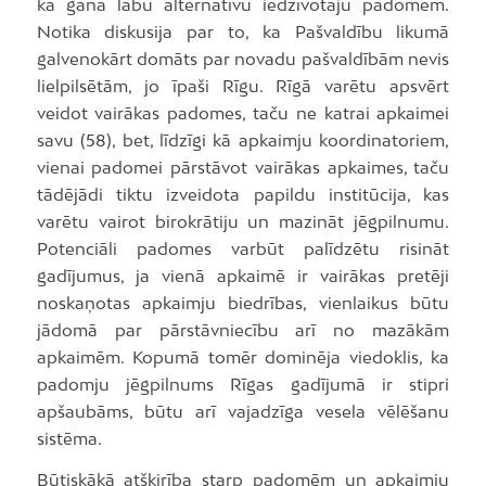
kā gana labu alternatīvu iedzīvotāju padomēm.
Notika diskusija par to, ka Pašvaldību likumā
galvenokārt domāts par novadu pašvaldībām nevis
lielpilsētām, jo īpaši Rīgu. Rīgā varētu apsvērt
veidot vairākas padomes, taču ne katrai apkaimei
savu (58), bet, līdzīgi kā apkaimju koordinatoriem,
vienai padomei pārstāvot vairākas apkaimes, taču
tādējādi tiktu izveidota papildu institūcija, kas
varētu vairot birokrātiju un mazināt jēgpilnumu.
Potenciāli padomes varbūt palīdzētu risināt
gadījumus, ja vienā apkaimē ir vairākas pretēji
noskaņotas apkaimju biedrības, vienlaikus būtu
jādomā par pārstāvniecību arī no mazākām
apkaimēm. Kopumā tomēr dominēja viedoklis, ka
padomju jēgpilnums Rīgas gadījumā ir stipri
apšaubāms, būtu arī vajadzīga vesela vēlēšanu
sistēma.
Būtiskākā atšķirība starp padomēm un apkaimju