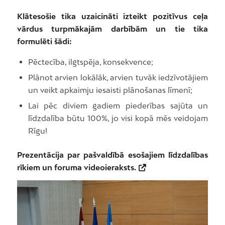
Klātesošie tika uzaicināti izteikt pozitīvus ceļa
vārdus turpmākajām darbībām un tie tika
formulēti šādi:
Pēctecība, ilgtspēja, konsekvence;
Plānot arvien lokālāk, arvien tuvāk iedzīvotājiem
un veikt apkaimju iesaisti plānošanas līmenī;
Lai pēc diviem gadiem piederības sajūta un
līdzdalība būtu 100%, jo visi kopā mēs veidojam
Rīgu!
Prezentācija par pašvaldībā esošajiem līdzdalības
rīkiem un foruma videoieraksts.