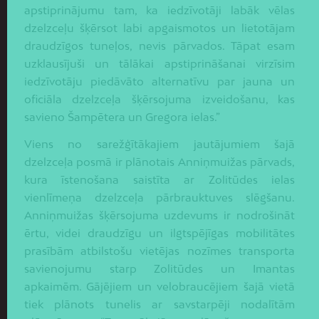
apstiprinājumu tam, ka iedzīvotāji labāk vēlas
dzelzceļu šķērsot labi apgaismotos un lietotājam
draudzīgos tuneļos, nevis pārvados. Tāpat esam
uzklausījuši un tālākai apstiprināšanai virzīsim
iedzīvotāju piedāvāto alternatīvu par jauna un
oficiāla dzelzceļa šķērsojuma izveidošanu, kas
savieno Šampētera un Gregora ielas.”
Viens no sarežģītākajiem jautājumiem šajā
dzelzceļa posmā ir plānotais Anniņmuižas pārvads,
kura īstenošana saistīta ar Zolitūdes ielas
vienlīmeņa dzelzceļa pārbrauktuves slēgšanu.
Anniņmuižas šķērsojuma uzdevums ir nodrošināt
ērtu, videi draudzīgu un ilgtspējīgas mobilitātes
prasībām atbilstošu vietējas nozīmes transporta
savienojumu starp Zolitūdes un Imantas
apkaimēm. Gājējiem un velobraucējiem šajā vietā
tiek plānots tunelis ar savstarpēji nodalītām