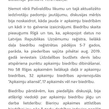
Ņemot vērā Pašvaldību likumu un tajā aktualizēto
iedzīvotāju padomju jautājumu, diskusijas mērķis
bija noskaidrot, kāda jauda ir apkaimju biedrībām
un kādi ir to galvenie izaicinājumi. Biedrību skaita
pieaugums Rīgā un tas, ka, apkopojot datus no
Latvijas Republikas Uzņēmumu reģistra, lielākā
daļa biedrību reģistrētas pēdējos 5-7 gados,
parāda, ka piederības sajūta pilsētai aug. 2019.
gadā ieviestais Līdzdalības budžets devis labu
atspēriena punktu apkaimju biedrību dibināšanai.
No 58 Rīgas apkaimēm lielākajā daļā ir apkaimju
biedrības, 32 apkaimju biedrības apvienojušās
“Apkaimju aliansē”, 17 apkaimēs vēl nav biedrību.
Biedrību pārstāvēm, kas piedalījās diskusijā, bija
atšķirīgi viedokļi par apkaimju biedrību jēgu un
darba lietderību: Bieriņu apkaimes attīstības
biedrībai jau pēc 3 gadu darbības izdevies panākt