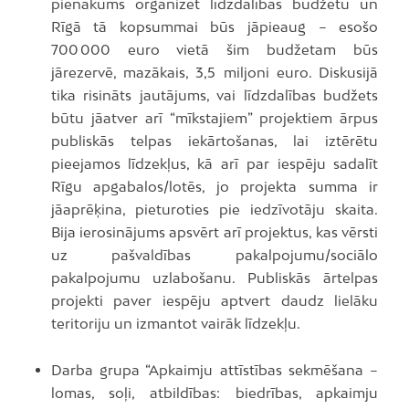
pienākums organizēt līdzdalības budžetu un
Rīgā tā kopsummai būs jāpieaug – esošo
700 000 euro vietā šim budžetam būs
jārezervē, mazākais, 3,5 miljoni euro. Diskusijā
tika risināts jautājums, vai līdzdalības budžets
būtu jāatver arī “mīkstajiem” projektiem ārpus
publiskās telpas iekārtošanas, lai iztērētu
pieejamos līdzekļus, kā arī par iespēju sadalīt
Rīgu apgabalos/lotēs, jo projekta summa ir
jāaprēķina, pieturoties pie iedzīvotāju skaita.
Bija ierosinājums apsvērt arī projektus, kas vērsti
uz pašvaldības pakalpojumu/sociālo
pakalpojumu uzlabošanu. Publiskās ārtelpas
projekti paver iespēju aptvert daudz lielāku
teritoriju un izmantot vairāk līdzekļu.
Darba grupa “Apkaimju attīstības sekmēšana –
lomas, soļi, atbildības: biedrības, apkaimju