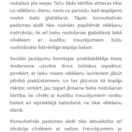
nobalsot pie ieejas. Taču šāda kārtība attiecas tikai
uz vēlēšanu dienu, nevis uz periodu, kad iespējams
nodot balsi glabāšanā. Tāpēc konsultatīvās
padomes sēdē tika rosināts papildināt vēlēšanu
instrukciju, lai arī balss nodošanas glabāšanā laikā
cilvēkiem ar kustību traucējumiem būtu
nodrošināta līdzvērtīga iespēja balsot.
Sociālo jautājumu komitejas priekšsēdētāja Inese
Andersone uzsvēra divus būtiskus aspektus:
pirmkārt, ar laiku visiem vēlēšanu iecirkņiem jābūt
pilnībā piekļūstamiem, un tas jāizvirza kā kopīgs
mērķis; otrkārt, jau tagad jāmaina balss nodošanas
kārtība, lai cilvēki ar kustību traucējumiem varētu
balsot arī iepriekšējā balsošanā, ne tikai vēlēšanu
dienā.
Konsultatīvās padomes sēdē tika aktualizēta arī
situācija cilvēkiem ar redzes traucējumiem, jo