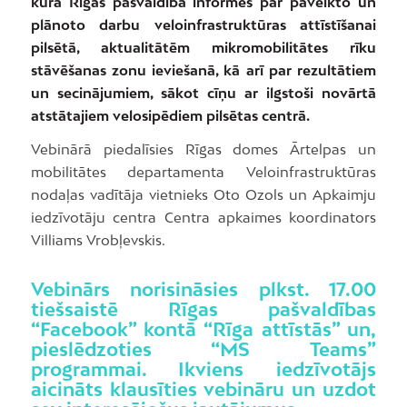
kurā Rīgas pašvaldība informēs par paveikto un
plānoto darbu veloinfrastruktūras attīstīšanai
pilsētā, aktualitātēm mikromobilitātes rīku
stāvēšanas zonu ieviešanā, kā arī par rezultātiem
un secinājumiem, sākot cīņu ar ilgstoši novārtā
atstātajiem velosipēdiem pilsētas centrā.
Vebinārā piedalīsies Rīgas domes Ārtelpas un
mobilitātes departamenta Veloinfrastruktūras
nodaļas vadītāja vietnieks Oto Ozols un Apkaimju
iedzīvotāju centra Centra apkaimes koordinators
Villiams Vrobļevskis.
Vebinārs norisināsies plkst. 17.00
tiešsaistē Rīgas pašvaldības
“Facebook” kontā
“Rīga attīstās”
un,
pieslēdzoties “MS Teams”
programmai. Ikviens iedzīvotājs
aicināts klausīties vebināru un uzdot