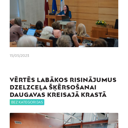
15/05/2023
VĒRTĒS LABĀKOS RISINĀJUMUS
DZELZCEĻA ŠĶĒRSOŠANAI
DAUGAVAS KREISAJĀ KRASTĀ
BEZ KATEGORIJAS