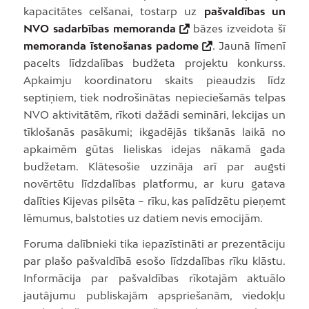
kapacitātes celšanai, tostarp uz
pašvaldības un
NVO sadarbības memoranda
bāzes izveidota šī
memoranda īstenošanas padome
. Jaunā līmenī
pacelts līdzdalības budžeta projektu konkurss.
Apkaimju koordinatoru skaits pieaudzis līdz
septiņiem, tiek nodrošinātas nepieciešamās telpas
NVO aktivitātēm, rīkoti dažādi semināri, lekcijas un
tīklošanās pasākumi; ikgadējās tikšanās laikā no
apkaimēm gūtas lieliskas idejas nākamā gada
budžetam. Klātesošie uzzināja arī par augsti
novērtētu līdzdalības platformu, ar kuru gatava
dalīties Kijevas pilsēta – rīku, kas palīdzētu pieņemt
lēmumus, balstoties uz datiem nevis emocijām.
Foruma dalībnieki tika iepazīstināti ar prezentāciju
par plašo pašvaldībā esošo līdzdalības rīku klāstu.
Informācija par pašvaldības rīkotajām aktuālo
jautājumu publiskajām apspriešanām, viedokļu