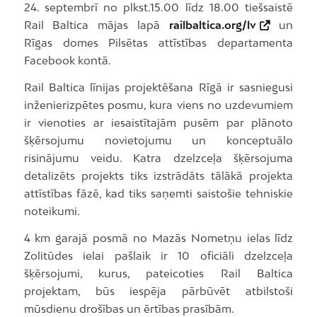
24. septembrī no plkst.15.00 līdz 18.00 tiešsaistē
Rail Baltica mājas lapā
railbaltica.org/lv
un
Rīgas domes Pilsētas attīstības departamenta
Facebook kontā.
Rail Baltica līnijas projektēšana Rīgā ir sasniegusi
inženierizpētes posmu, kura viens no uzdevumiem
ir vienoties ar iesaistītajām pusēm par plānoto
šķērsojumu novietojumu un konceptuālo
risinājumu veidu. Katra dzelzceļa šķērsojuma
detalizēts projekts tiks izstrādāts tālākā projekta
attīstības fāzē, kad tiks saņemti saistošie tehniskie
noteikumi.​
4 km garajā posmā no Mazās Nometņu ielas līdz
Zolitūdes ielai pašlaik ir 10 oficiāli dzelzceļa
šķērsojumi, kurus, pateicoties Rail Baltica
projektam, būs iespēja pārbūvēt atbilstoši
mūsdienu drošības un ērtības prasībām.