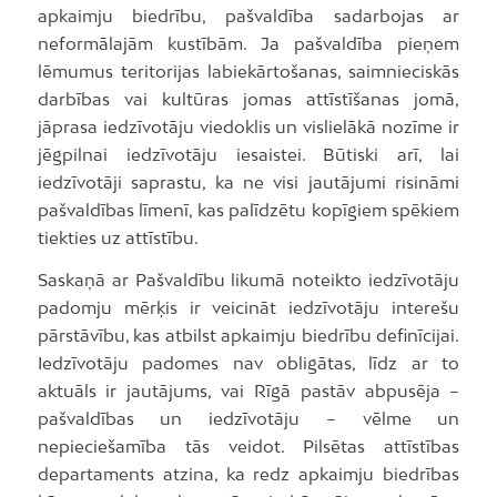
apkaimju biedrību, pašvaldība sadarbojas ar
neformālajām kustībām. Ja pašvaldība pieņem
lēmumus teritorijas labiekārtošanas, saimnieciskās
darbības vai kultūras jomas attīstīšanas jomā,
jāprasa iedzīvotāju viedoklis un vislielākā nozīme ir
jēgpilnai iedzīvotāju iesaistei. Būtiski arī, lai
iedzīvotāji saprastu, ka ne visi jautājumi risināmi
pašvaldības līmenī, kas palīdzētu kopīgiem spēkiem
tiekties uz attīstību.
Saskaņā ar Pašvaldību likumā noteikto iedzīvotāju
padomju mērķis ir veicināt iedzīvotāju interešu
pārstāvību, kas atbilst apkaimju biedrību definīcijai.
Iedzīvotāju padomes nav obligātas, līdz ar to
aktuāls ir jautājums, vai Rīgā pastāv abpusēja –
pašvaldības un iedzīvotāju – vēlme un
nepieciešamība tās veidot. Pilsētas attīstības
departaments atzina, ka redz apkaimju biedrības