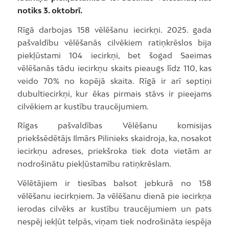
notiks 3. oktobrī.
Rīgā darbojas 158 vēlēšanu iecirkņi. 2025. gada
pašvaldību vēlēšanās cilvēkiem ratiņkrēslos bija
piekļūstami 104 iecirkņi, bet šogad Saeimas
vēlēšanās tādu iecirkņu skaits pieaugs līdz 110, kas
veido 70% no kopējā skaita. Rīgā ir arī septiņi
dubultiecirkņi, kur ēkas pirmais stāvs ir pieejams
cilvēkiem ar kustību traucējumiem.
Rīgas pašvaldības Vēlēšanu komisijas
priekšsēdētājs Ilmārs Pilinieks skaidroja, ka, nosakot
iecirkņu adreses, priekšroka tiek dota vietām ar
nodrošinātu piekļūstamību ratiņkrēslam.
Vēlētājiem ir tiesības balsot jebkurā no 158
vēlēšanu iecirkņiem. Ja vēlēšanu dienā pie iecirkņa
ierodas cilvēks ar kustību traucējumiem un pats
nespēj iekļūt telpās, viņam tiek nodrošināta iespēja