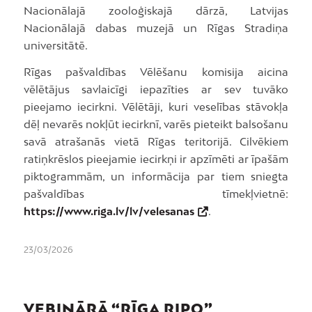
Nacionālajā zooloģiskajā dārzā, Latvijas
Nacionālajā dabas muzejā un Rīgas Stradiņa
universitātē.
Rīgas pašvaldības Vēlēšanu komisija aicina
vēlētājus savlaicīgi iepazīties ar sev tuvāko
pieejamo iecirkni. Vēlētāji, kuri veselības stāvokļa
dēļ nevarēs nokļūt iecirknī, varēs pieteikt balsošanu
savā atrašanās vietā Rīgas teritorijā. Cilvēkiem
ratiņkrēslos pieejamie iecirkņi ir apzīmēti ar īpašām
piktogrammām, un informācija par tiem sniegta
pašvaldības tīmekļvietnē:
https://www.riga.lv/lv/velesanas
.
23/03/2026
VEBINĀRĀ “RĪGA RIPO”