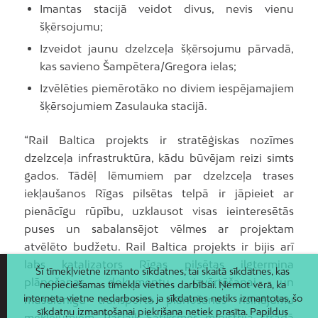
Imantas stacijā veidot divus, nevis vienu
šķērsojumu; ​
Izveidot jaunu dzelzceļa šķērsojumu pārvadā,
kas savieno Šampētera/Gregora ielas;​
Izvēlēties piemērotāko no diviem iespējamajiem
šķērsojumiem Zasulauka stacijā. ​
“Rail Baltica projekts ir stratēģiskas nozīmes
dzelzceļa infrastruktūra, kādu būvējam reizi simts
gados. Tādēļ lēmumiem par dzelzceļa trases
iekļaušanos Rīgas pilsētas telpā ir jāpieiet ar
pienācīgu rūpību, uzklausot visas ieinteresētās
puses un sabalansējot vēlmes ar projektam
atvēlēto budžetu. Rail Baltica projekts ir bijis arī
labs katalizators Rīgas pilsētas ilgtermiņa
Šī tīmekļvietne izmanto sīkdatnes, tai skaitā sīkdatnes, kas
plānošanas dokumentu izvērtēšanai un
nepieciešamas tīmekļa vietnes darbībai. Ņemot vērā, ka
interneta vietne nedarbosies, ja sīkdatnes netiks izmantotas, šo
mūsdienīgu transporta plānošanas risinājumu
sīkdatņu izmantošanai piekrišana netiek prasīta. Papildus
meklējumiem. Pašlaik Satiksmes ministrija strādā