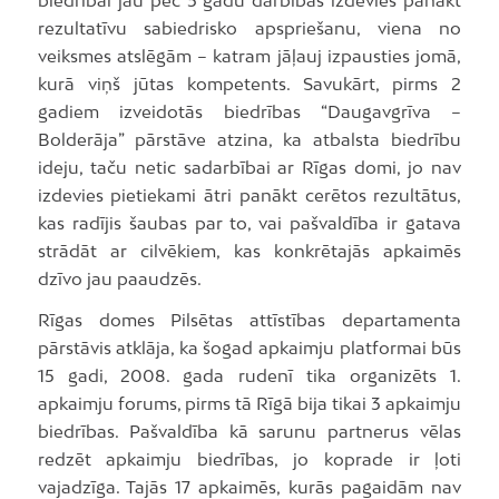
rezultatīvu sabiedrisko apspriešanu, viena no
veiksmes atslēgām – katram jāļauj izpausties jomā,
kurā viņš jūtas kompetents. Savukārt, pirms 2
gadiem izveidotās biedrības “Daugavgrīva –
Bolderāja” pārstāve atzina, ka atbalsta biedrību
ideju, taču netic sadarbībai ar Rīgas domi, jo nav
izdevies pietiekami ātri panākt cerētos rezultātus,
kas radījis šaubas par to, vai pašvaldība ir gatava
strādāt ar cilvēkiem, kas konkrētajās apkaimēs
dzīvo jau paaudzēs.
Rīgas domes Pilsētas attīstības departamenta
pārstāvis atklāja, ka šogad apkaimju platformai būs
15 gadi, 2008. gada rudenī tika organizēts 1.
apkaimju forums, pirms tā Rīgā bija tikai 3 apkaimju
biedrības. Pašvaldība kā sarunu partnerus vēlas
redzēt apkaimju biedrības, jo koprade ir ļoti
vajadzīga. Tajās 17 apkaimēs, kurās pagaidām nav