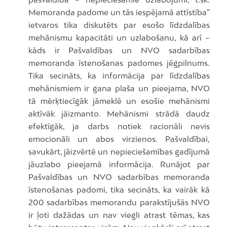
Memoranda padome un tās iespējamā attīstība”
ietvaros tika diskutēts par esošo līdzdalības
mehānismu kapacitāti un uzlabošanu, kā arī –
kāds ir Pašvaldības un NVO sadarbības
memoranda īstenošanas padomes jēgpilnums.
Tika secināts, ka informācija par līdzdalības
mehānismiem ir gana plaša un pieejama, NVO
tā mērķtiecīgāk jāmeklē un esošie mehānismi
aktīvāk jāizmanto. Mehānismi strādā daudz
efektīgāk, ja darbs notiek racionāli nevis
emocionāli un abos virzienos. Pašvaldībai,
savukārt, jāizvērtē un nepieciešamības gadījumā
jāuzlabo pieejamā informācija. Runājot par
Pašvaldības un NVO sadarbības memoranda
īstenošanas padomi, tika secināts, ka vairāk kā
200 sadarbības memorandu parakstījušās NVO
ir ļoti dažādas un nav viegli atrast tēmas, kas