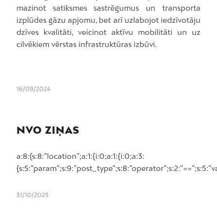
mazinot satiksmes sastrēgumus un transporta
izplūdes gāzu apjomu, bet arī uzlabojot iedzīvotāju
dzīves kvalitāti, veicinot aktīvu mobilitāti un uz
cilvēkiem vērstas infrastruktūras izbūvi.
16/09/2024
NVO ZIŅAS
a:8:{s:8:”location”;a:1:{i:0;a:1:{i:0;a:3:
{s:5:”param”;s:9:”post_type”;s:8:”operator”;s:2:”==”;s:5:”v
31/10/2023