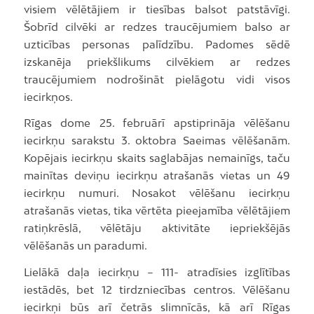
visiem vēlētājiem ir tiesības balsot patstāvīgi.
Šobrīd cilvēki ar redzes traucējumiem balso ar
uzticības personas palīdzību. Padomes sēdē
izskanēja priekšlikums cilvēkiem ar redzes
traucējumiem nodrošināt pielāgotu vidi visos
iecirkņos.
Rīgas dome 25. februārī apstiprināja vēlēšanu
iecirkņu sarakstu 3. oktobra Saeimas vēlēšanām.
Kopējais iecirkņu skaits saglabājas nemainīgs, taču
mainītas deviņu iecirkņu atrašanās vietas un 49
iecirkņu numuri. Nosakot vēlēšanu iecirkņu
atrašanās vietas, tika vērtēta pieejamība vēlētājiem
ratiņkrēslā, vēlētāju aktivitāte iepriekšējās
vēlēšanās un paradumi.
Lielākā daļa iecirkņu – 111- atradīsies izglītības
iestādēs, bet 12 tirdzniecības centros. Vēlēšanu
iecirkņi būs arī četrās slimnīcās, kā arī Rīgas