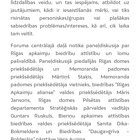
līdzdalības veidu, un tas iespējams, atbildot uz
jautājumiem, kādi ir iesaistīšanās mērķi, vai tiks
risinātas personiskas/grupas vai plašākas
sabiedrības problēmas/intereses, kā arī, cik laika
tam veltīt.
Foruma centrālajā daļā notika paneļdiskusija par
Rīgas apkaimju biedrību attīstību un lomu
pašvaldībā. Paneļdiskusijā piedalījās Rīgas domes
priekšsēdētājs un Memoranda padomes
priekšsēdētājs Mārtiņš Staķis, Memoranda
padomes priekšsēdētāja vietnieks, biedrības “Rīgas
Apkaimju alianse” valdes priekšsēdētājs Māris
Jansons, Rīgas domes Pilsētas attīstības
departamenta Stratēģiskās pārvaldes vadītājs
Guntars Ruskuls, Bieriņu apkaimes attīstības
biedrības valdes priekšsēdētāja Sanita Dika-
Bokmeldere un Biedrības “Daugavgrīva –
Bolderāja” pārstāve Vera Auziņa.