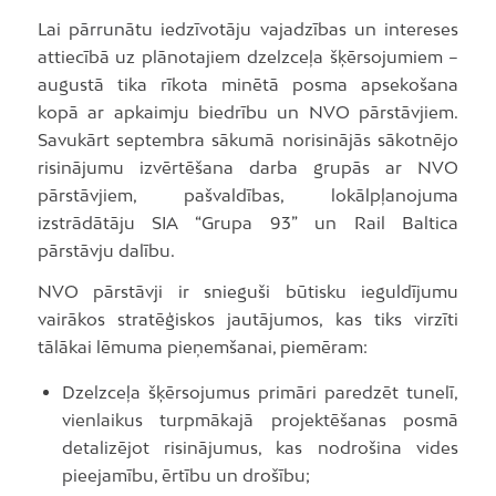
Lai pārrunātu iedzīvotāju vajadzības un intereses
attiecībā uz plānotajiem dzelzceļa šķērsojumiem –
augustā tika rīkota minētā posma apsekošana
kopā ar apkaimju biedrību un NVO pārstāvjiem.
Savukārt septembra sākumā norisinājās sākotnējo
risinājumu izvērtēšana darba grupās ar NVO
pārstāvjiem, pašvaldības, lokālpļanojuma
izstrādātāju SIA “Grupa 93” un Rail Baltica
pārstāvju dalību.​
NVO pārstāvji ir snieguši būtisku ieguldījumu
vairākos stratēģiskos jautājumos, kas tiks virzīti
tālākai lēmuma pieņemšanai, piemēram:
Dzelzceļa šķērsojumus primāri paredzēt tunelī,
vienlaikus turpmākajā projektēšanas posmā
detalizējot risinājumus, kas nodrošina vides
pieejamību, ērtību un drošību;