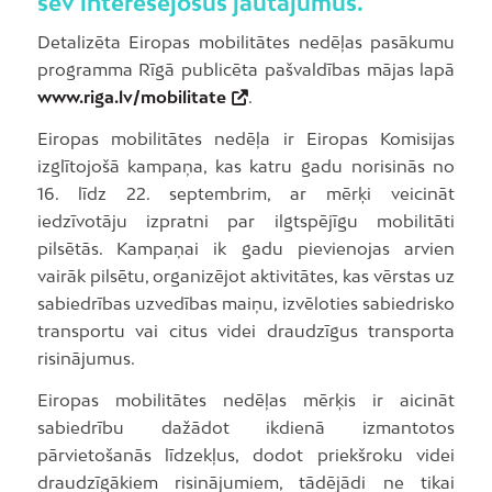
sev interesējošus jautājumus.
Detalizēta Eiropas mobilitātes nedēļas pasākumu
programma Rīgā publicēta pašvaldības mājas lapā
www.riga.lv/mobilitate
.
Eiropas mobilitātes nedēļa ir Eiropas Komisijas
izglītojošā kampaņa, kas katru gadu norisinās no
16. līdz 22. septembrim, ar mērķi veicināt
iedzīvotāju izpratni par ilgtspējīgu mobilitāti
pilsētās. Kampaņai ik gadu pievienojas arvien
vairāk pilsētu, organizējot aktivitātes, kas vērstas uz
sabiedrības uzvedības maiņu, izvēloties sabiedrisko
transportu vai citus videi draudzīgus transporta
risinājumus.
Eiropas mobilitātes nedēļas mērķis ir aicināt
sabiedrību dažādot ikdienā izmantotos
pārvietošanās līdzekļus, dodot priekšroku videi
draudzīgākiem risinājumiem, tādējādi ne tikai