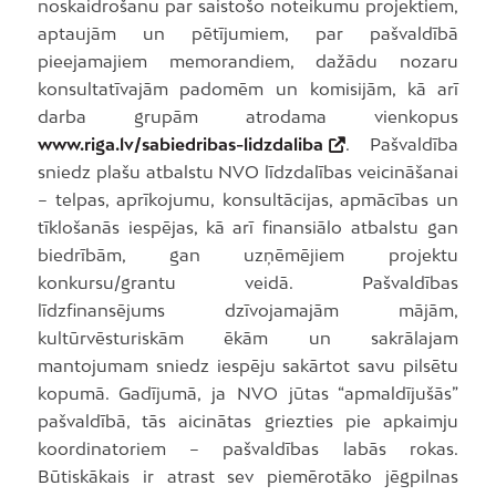
noskaidrošanu par saistošo noteikumu projektiem,
aptaujām un pētījumiem, par pašvaldībā
pieejamajiem memorandiem, dažādu nozaru
konsultatīvajām padomēm un komisijām, kā arī
darba grupām atrodama vienkopus
www.riga.lv/sabiedribas-lidzdaliba
. Pašvaldība
sniedz plašu atbalstu NVO līdzdalības veicināšanai
– telpas, aprīkojumu, konsultācijas, apmācības un
tīklošanās iespējas, kā arī finansiālo atbalstu gan
biedrībām, gan uzņēmējiem projektu
konkursu/grantu veidā. Pašvaldības
līdzfinansējums dzīvojamajām mājām,
kultūrvēsturiskām ēkām un sakrālajam
mantojumam sniedz iespēju sakārtot savu pilsētu
kopumā. Gadījumā, ja NVO jūtas “apmaldījušās”
pašvaldībā, tās aicinātas griezties pie apkaimju
koordinatoriem – pašvaldības labās rokas.
Būtiskākais ir atrast sev piemērotāko jēgpilnas