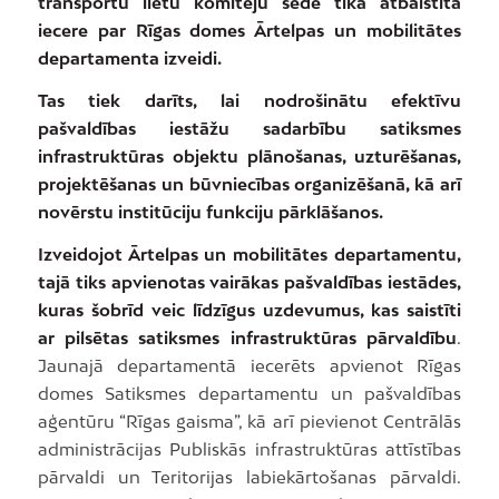
transportu lietu komiteju sēdē tika atbalstīta
iecere par Rīgas domes Ārtelpas un mobilitātes
departamenta izveidi.
Tas tiek darīts, lai nodrošinātu efektīvu
pašvaldības iestāžu sadarbību satiksmes
infrastruktūras objektu plānošanas, uzturēšanas,
projektēšanas un būvniecības organizēšanā, kā arī
novērstu institūciju funkciju pārklāšanos.
Izveidojot Ārtelpas un mobilitātes departamentu,
tajā tiks apvienotas vairākas pašvaldības iestādes,
kuras šobrīd veic līdzīgus uzdevumus, kas saistīti
ar pilsētas satiksmes infrastruktūras pārvaldību
.
Jaunajā departamentā iecerēts apvienot Rīgas
domes Satiksmes departamentu un pašvaldības
aģentūru “Rīgas gaisma”, kā arī pievienot Centrālās
administrācijas Publiskās infrastruktūras attīstības
pārvaldi un Teritorijas labiekārtošanas pārvaldi.