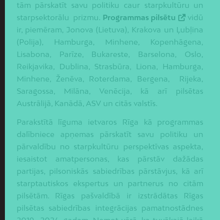
tām pārskatīt savu politiku caur starpkultūru un
starpsektorālu prizmu.
Programmas pilsētu
vidū
ir, piemēram, Jonova (Lietuva), Krakova un Ļubļina
(Polija), Hamburga, Minhene, Kopenhāgena,
Lisabona, Parīze, Bukareste, Barselona, Oslo,
Reikjavika, Dublina, Strasbūra, Liona, Hamburga,
Minhene, Ženēva, Roterdama, Bergena, Rijeka,
Saragossa, Milāna, Venēcija, kā arī pilsētas
Austrālijā, Kanādā, ASV un citās valstīs.
Parakstītā līguma ietvaros Rīga kā programmas
dalībniece apņemas pārskatīt savu politiku un
pārvaldību no starpkultūru perspektīvas aspekta,
iesaistot amatpersonas, kas pārstāv dažādas
partijas, pilsoniskās sabiedrības pārstāvjus, kā arī
starptautiskos ekspertus un partnerus no citām
pilsētām. Rīgas pašvaldībā ir izstrādātas Rīgas
pilsētas sabiedrības integrācijas pamatnostādnes
2019.–2024. gadam. Ņemot vērā, ka tuvākajā laikā