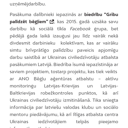
uzņēmējdarbību.
Pasākuma dalībnieki iepazinās ar
biedrību “Gribu
palīdzēt bēgļiem”
, kas 2015. gadā uzsāka savu
darbību kā sociālā tīkla
Facebook
grupa, bet
pēdējā gada laikā izaugusi jau līdz vairāk nekā
divdesmit darbinieku kolektīvam, kas ar vairāku
simtu brīvprātīgo palīdzību paveicis apjomīgu
darbu saistībā ar Ukrainas civiliedzīvotāju atbalsta
pasākumiem Latvijā. Biedrība īsumā iepazīstināja ar
saviem projektiem, tostarp projektu, kas tiek veikts
ar ANO Bēgļu aģentūras atbalstu – aktīvu
monitoringu Latvijas-Krievijas un Latvijas-
Baltkrievijas robežkontroles punktos, kā arī
Ukrainas civiliedzīvotāju izmitināšanā. Tika sniegta
informācija par latviešu valodas klubu un sociālo
mentoru piedāvājumu, kā arī Rīgas atbalsta centra
Ukrainas iedzīvotājiem telpās pieejamo