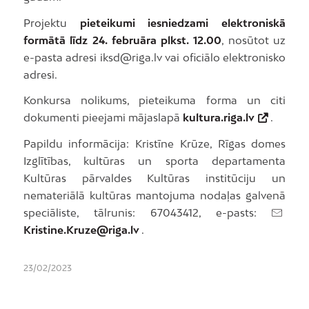
Projektu
pieteikumi iesniedzami elektroniskā
formātā līdz 24. februāra plkst. 12.00
, nosūtot uz
e-pasta adresi iksd@riga.lv vai oficiālo elektronisko
adresi.
Konkursa nolikums, pieteikuma forma un citi
dokumenti pieejami mājaslapā
kultura.riga.lv
.
Papildu informācija: Kristīne Krūze, Rīgas domes
Izglītības, kultūras un sporta departamenta
Kultūras pārvaldes Kultūras institūciju un
nemateriālā kultūras mantojuma nodaļas galvenā
speciāliste, tālrunis: 67043412, e-pasts:
Kristine.Kruze@riga.lv
.
23/02/2023