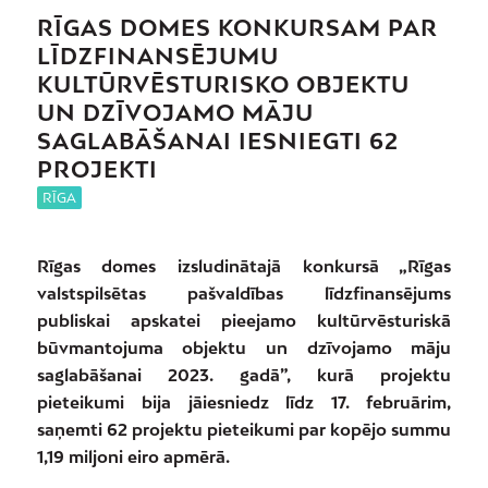
RĪGAS DOMES KONKURSAM PAR
LĪDZFINANSĒJUMU
KULTŪRVĒSTURISKO OBJEKTU
UN DZĪVOJAMO MĀJU
SAGLABĀŠANAI IESNIEGTI 62
PROJEKTI
RĪGA
Rīgas domes izsludinātajā konkursā „Rīgas
valstspilsētas pašvaldības līdzfinansējums
publiskai apskatei pieejamo kultūrvēsturiskā
būvmantojuma objektu un dzīvojamo māju
saglabāšanai 2023. gadā”, kurā projektu
pieteikumi bija jāiesniedz līdz 17. februārim,
saņemti 62 projektu pieteikumi par kopējo summu
1,19 miljoni eiro apmērā.