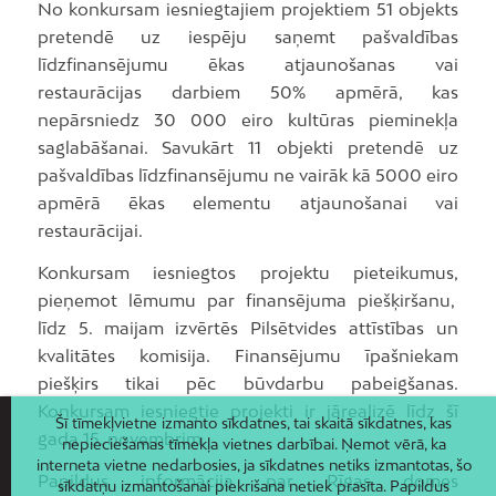
No konkursam iesniegtajiem projektiem 51 objekts
pretendē uz iespēju saņemt pašvaldības
līdzfinansējumu ēkas atjaunošanas vai
restaurācijas darbiem 50% apmērā, kas
nepārsniedz 30 000 eiro kultūras pieminekļa
saglabāšanai. Savukārt 11 objekti pretendē uz
pašvaldības līdzfinansējumu ne vairāk kā 5000 eiro
apmērā ēkas elementu atjaunošanai vai
restaurācijai.
Konkursam iesniegtos projektu pieteikumus,
pieņemot lēmumu par finansējuma piešķiršanu,
līdz 5. maijam izvērtēs Pilsētvides attīstības un
kvalitātes komisija. Finansējumu īpašniekam
piešķirs tikai pēc būvdarbu pabeigšanas.
Konkursam iesniegtie projekti ir jārealizē līdz šī
Šī tīmekļvietne izmanto sīkdatnes, tai skaitā sīkdatnes, kas
gada 15. novembrim.
nepieciešamas tīmekļa vietnes darbībai. Ņemot vērā, ka
interneta vietne nedarbosies, ja sīkdatnes netiks izmantotas, šo
Papildus informācija par Rīgas domes
sīkdatņu izmantošanai piekrišana netiek prasīta. Papildus