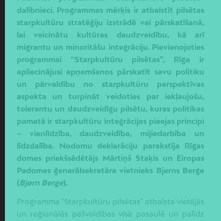
dalībnieci. Programmas mērķis ir atbalstīt pilsētas
starpkultūru stratēģiju izstrādē vai pārskatīšanā,
lai veicinātu kultūras daudzveidību, kā arī
migrantu un minoritāšu integrāciju. Pievienojoties
programmai “Starpkultūru pilsētas”, Rīga ir
apliecinājusi apņemšanos pārskatīt savu politiku
un pārvaldību no starpkultūru perspektīvas
aspekta un turpināt veidoties par iekļaujošu,
tolerantu un daudzveidīgu pilsētu, kuras politikas
pamatā ir starpkultūru integrācijas pieejas principi
– vienlīdzība, daudzveidība, mijiedarbība un
līdzdalība.
Nodomu deklarāciju parakstīja Rīgas
domes priekšsēdētājs Mārtiņš Staķis un Eiropas
Padomes ģenerālsekretāra vietnieks Bjerns Berge
(
Bjørn Berge
).
Programma “Starpkultūru pilsētas” atbalsta vietējās
un reģionālās pašvaldības visā pasaulē un palīdz