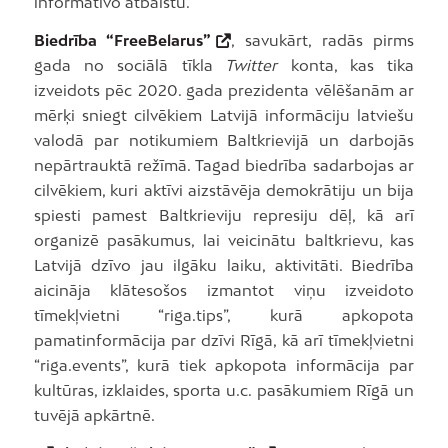
informatīvo atbalstu.
Biedrība “FreeBelarus”
, savukārt, radās pirms
gada no sociālā tīkla
Twitter
konta, kas tika
izveidots pēc 2020. gada prezidenta vēlēšanām ar
mērķi sniegt cilvēkiem Latvijā informāciju latviešu
valodā par notikumiem Baltkrievijā un darbojās
nepārtrauktā režīmā. Tagad biedrība sadarbojas ar
cilvēkiem, kuri aktīvi aizstāvēja demokrātiju un bija
spiesti pamest Baltkrieviju represiju dēļ, kā arī
organizē pasākumus, lai veicinātu baltkrievu, kas
Latvijā dzīvo jau ilgāku laiku, aktivitāti. Biedrība
aicināja klātesošos izmantot viņu izveidoto
tīmekļvietni “riga.tips”, kurā apkopota
pamatinformācija par dzīvi Rīgā, kā arī tīmekļvietni
“riga.events”, kurā tiek apkopota informācija par
kultūras, izklaides, sporta u.c. pasākumiem Rīgā un
tuvējā apkārtnē.