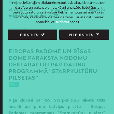
līdzfinansētajām programmām ēku sakārtošanai un
nepieciešamajām sīkdatnēm (cookies), lai uzlabotu vietnes
darbību un pakalpojumus, kā arī analizētu lietotājus un
atjaunošanai pieejama mājaslapā
pielāgotu saturu, šajā vietnē tiek izmantotas arī analītiskās
https://atjauno.riga.lv/
.
sīkdatnes, kas analizē vietnes darbību. Lai uzzinātu vairāk
apmeklējiet
sīkdatņu
sadaļu.
20/02/2023
PIEKRĪTU
NEPIEKRĪTU
EIROPAS PADOME UN RĪGAS
DOME PARAKSTA NODOMU
DEKLARĀCIJU PAR DALĪBU
PROGRAMMĀ “STARPKULTŪRU
PILSĒTAS”
RĪGA
Rīga kļuvusi par 159. Starpkultūru pilsētu tīkla
locekli un pirmo Latvijas pilsētu
–
Eiropas
Padomes programmas “Starpkultūru pilsētas”