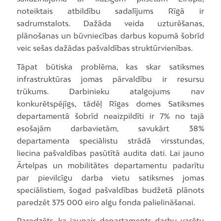
noteiktais atbildību sadalījums Rīgā ir
sadrumstalots. Dažāda veida uzturēšanas,
plānošanas un būvniecības darbus kopumā šobrīd
veic sešas dažādas pašvaldības struktūrvienības.
Tāpat būtiska problēma, kas skar satiksmes
infrastruktūras jomas pārvaldību ir resursu
trūkums. Darbinieku atalgojums nav
konkurētspējīgs, tādēļ Rīgas domes Satiksmes
departamentā šobrīd neaizpildīti ir 7% no tajā
esošajām darbavietām, savukārt 38%
departamenta speciālistu strādā virsstundas,
liecina pašvaldības pasūtītā audita dati. Lai jauno
Ārtelpas un mobilitātes departamentu padarītu
par pievilcīgu darba vietu satiksmes jomas
speciālistiem, šogad pašvaldības budžetā plānots
paredzēt 375 000 eiro algu fonda palielināšanai.
Paredzēts, ka jaunais departaments darbu varētu