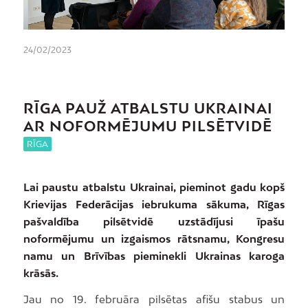
24/02/2023
RĪGA PAUŽ ATBALSTU UKRAINAI
AR NOFORMĒJUMU PILSĒTVIDĒ
RĪGA
Lai paustu atbalstu Ukrainai, pieminot gadu kopš
Krievijas Federācijas iebrukuma sākuma, Rīgas
pašvaldība pilsētvidē uzstādījusi īpašu
noformējumu un izgaismos rātsnamu, Kongresu
namu un Brīvības pieminekli Ukrainas karoga
krāsās.
Jau no 19. februāra pilsētas afišu stabus un