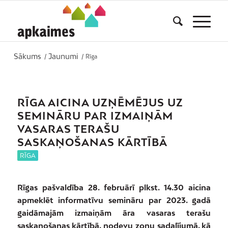
Sākums
Jaunumi
/
/
Rīga
RĪGA AICINA UZŅĒMĒJUS UZ
SEMINĀRU PAR IZMAIŅĀM
VASARAS TERAŠU
SASKAŅOŠANAS KĀRTĪBĀ
RĪGA
Rīgas pašvaldība 28. februārī plkst. 14.30 aicina
apmeklēt informatīvu semināru par 2023. gadā
gaidāmajām izmaiņām āra vasaras terašu
saskaņošanas kārtībā, nodevu zonu sadalījumā, kā