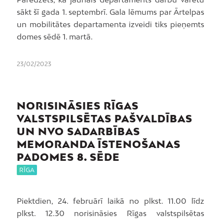
sākt šī gada 1. septembrī. Gala lēmums par Ārtelpas
un mobilitātes departamenta izveidi tiks pieņemts
domes sēdē 1. martā.
23/02/2023
NORISINĀSIES RĪGAS
VALSTSPILSĒTAS PAŠVALDĪBAS
UN NVO SADARBĪBAS
MEMORANDA ĪSTENOŠANAS
PADOMES 8. SĒDE
RĪGA
Piektdien, 24. februārī laikā no plkst. 11.00 līdz
plkst. 12.30 norisināsies Rīgas valstspilsētas