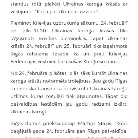
stendus rotā plakāti Ukrainas karoga krāsās ar
vēstījumu “Kopā par Ukrainas uzvaru!”.
Pieminot Krievijas uzbrukuma sākumu, 24. februārī
no plkst.17.00 Ukrainas karoga krāsās tiks
izgaismots Brīvības piemineklis. Tāpat Ukrainas
krāsās 24. februārī un 25. februārī tiks izgaismota
Rīgas rātsnama fasāde, kā arī pretī Krievijas
Federācijas vēstniecībai esošais Kongresu nams.
No 24. februāra pilsētas ielās sāks kursēt Ukrainas
karoga krāsās noformēts trolejbuss. Jau gadu Rīgas
sabiedriskā transporta durvis rotā Ukrainas karogu
uzlīmes, kuras regulāri tiek atjaunotas. Tāpat pie
pašvaldības iestādēm jau gadu redzami izkārti
Ukrainas karogi.
Rīgas domes priekšsēdētājs Mārtiņš Staķis: “Kopš
pagājušā gada 24. februāra gan Rīgas pašvaldība,