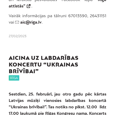
attīstās”
.
Vairāk informācijas pa tālruni 67013590, 26431151
vai
aic@riga.lv
.
27/02/2023
AICINA UZ LABDARĪBAS
KONCERTU “UKRAINAS
BRĪVĪBAI”
RĪGA
Sestdien, 25. februārī, jau otro gadu pēc kārtas
Latvijas mūziķi vienosies labdarības koncertā
“Ukrainas brīvībai!”. Tas notiks no plkst. 12.00 līdz
17.00 laukumā pie Rīgas Kongresu nama. Koncerts