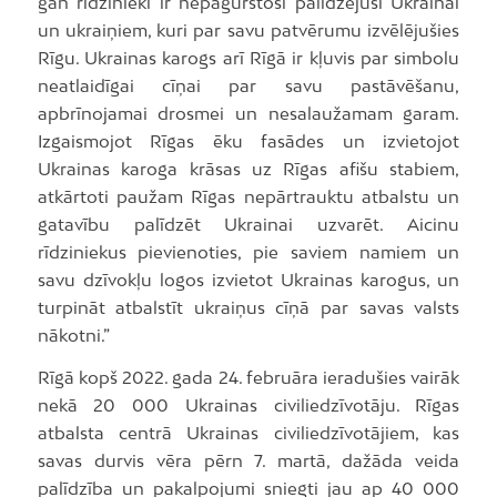
gan rīdzinieki ir nepagurstoši palīdzējuši Ukrainai
un ukraiņiem, kuri par savu patvērumu izvēlējušies
Rīgu. Ukrainas karogs arī Rīgā ir kļuvis par simbolu
neatlaidīgai cīņai par savu pastāvēšanu,
apbrīnojamai drosmei un nesalaužamam garam.
Izgaismojot Rīgas ēku fasādes un izvietojot
Ukrainas karoga krāsas uz Rīgas afišu stabiem,
atkārtoti paužam Rīgas nepārtrauktu atbalstu un
gatavību palīdzēt Ukrainai uzvarēt. Aicinu
rīdziniekus pievienoties, pie saviem namiem un
savu dzīvokļu logos izvietot Ukrainas karogus, un
turpināt atbalstīt ukraiņus cīņā par savas valsts
nākotni.”
Rīgā kopš 2022. gada 24. februāra ieradušies vairāk
nekā 20 000 Ukrainas civiliedzīvotāju. Rīgas
atbalsta centrā Ukrainas civiliedzīvotājiem, kas
savas durvis vēra pērn 7. martā, dažāda veida
palīdzība un pakalpojumi sniegti jau ap 40 000