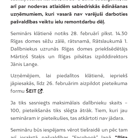
arī par nodevas atlaidēm sabiedriskās ēdināšanas
uzņēmumiem, kuri vasarā nav varējuši darboties
pašvaldības veiktu ielu remontdarbu dēļ.
Seminārs klātienē notiks 28. februārī plkst. 14.30
Rīgas domes sēžu zālē, rātsnamā, Rātslaukumā 1.
Dalībniekus uzrunās Rīgas domes priekšsēdētājs
Mārtiņš Staķis un Rīgas pilsētas izpilddirektors
Jānis Lange.
Uzņēmējiem, lai piedalītos klātienē, iepriekš
jāpiesakās, līdz 26. februārim aizpildot pieteikuma
formu
ŠEIT
.
Ja tiks sasniegts maksimālais dalībnieku skaits –
100, pieteikšanās tiks slēgta ātrāk. Tiem, kuri jau
semināram ir pieteikušies, tas atkārtoti nav jādara.
Semināru būs iespējams vērot tiešraidē un pēc tam
arī ierakstā pašvaldības “Facebook” lapā
“Rīga