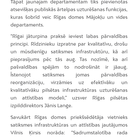
Tāpat jaunajam departamentam tiks pievienotas
atsevišķas publiskās ārtelpas uzturēšanas funkcijas,
kuras šobrīd veic Rīgas domes Mājokļu un vides
departaments.
“Rīgai jāturpina praksē ieviest labas pārvaldības
principi. Rīdzinieku izpratne par kvalitatīvu, drošu
un mūsdienīgu satiksmes infrastruktūru, kā arī
pieprasījums pēc tās aug. Tas nozīmē, ka arī
pašvaldības spējām to nodrošināt ir jāaug.
Īstenojot satiksmes jomas pārvaldības
reorganizāciju, virzāmies uz efektīvāku un
kvalitatīvāku pilsētas infrastruktūras uzturēšanas
un attīstības modeli,” uzsver Rīgas pilsētas
izpilddirektors Jānis Lange.
Savukārt Rīgas domes priekšsēdētāja vietnieks
satiksmes infrastruktūras un attīstības jautājumos
Vilnis Ķirsis norāda: “Sadrumstalotība rada