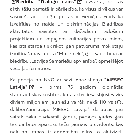
Biedrība “Dialogu nams”
uzsvēra, ka tās
aktivitāšu pamatā ir pārliecība, ka visus cilvēkus var
sasniegt ar dialogu, jo tas ir vienīgais veids kā
izvairīties no naida un diskriminācijas. Biedrības
aktivitātes saistītas ar dažādiem radošiem
projektiem un kopīgiem kulinārijas pasākumiem,
kas cita starpā tiek rīkoti gan patvēruma meklētāju
izmitināšanas centrā “Mucenieki”, gan sadarbībā ar
biedrību „Latvijas Samariešu apvienība”, apmeklējot
veco ļaužu mītnes.
Kā pēdējā no NVO ar sevi iepazīstināja
“AIESEC
Latvija”
– pirms 75 gadiem dibinātās
starptautiskās kustības, kurā aktīvi iesaistījušies virs
diviem miljoniem jauniešu vairāk nekā 110 valstīs,
dalīborganizācija. “AIESEC Latvija” darbojas jau
vairāk nekā divdesmit gadus, pēdējos gados gan
tās darbība apsīkusi, taču jaunais prezidents, kas
nāk no Irānas, ir apņēmības pilns to aktivizēt.