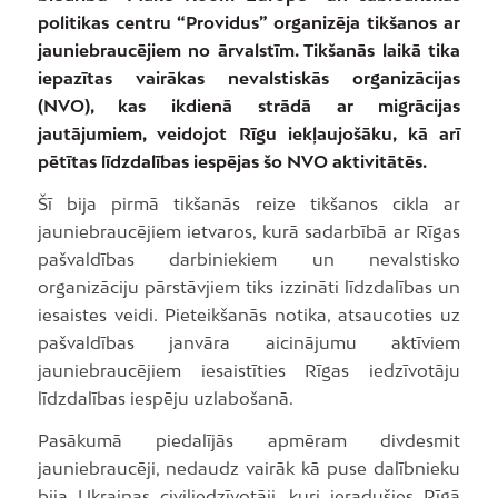
politikas centru “Providus” organizēja tikšanos ar
jauniebraucējiem no ārvalstīm. Tikšanās laikā tika
iepazītas vairākas nevalstiskās organizācijas
(NVO), kas ikdienā strādā ar migrācijas
jautājumiem, veidojot Rīgu iekļaujošāku, kā arī
pētītas līdzdalības iespējas šo NVO aktivitātēs.
Šī bija pirmā tikšanās reize tikšanos cikla ar
jauniebraucējiem ietvaros, kurā sadarbībā ar Rīgas
pašvaldības darbiniekiem un nevalstisko
organizāciju pārstāvjiem tiks izzināti līdzdalības un
iesaistes veidi. Pieteikšanās notika, atsaucoties uz
pašvaldības janvāra aicinājumu aktīviem
jauniebraucējiem iesaistīties Rīgas iedzīvotāju
līdzdalības iespēju uzlabošanā.
Pasākumā piedalījās apmēram divdesmit
jauniebraucēji, nedaudz vairāk kā puse dalībnieku
bija Ukrainas civiliedzīvotāji, kuri ieradušies Rīgā