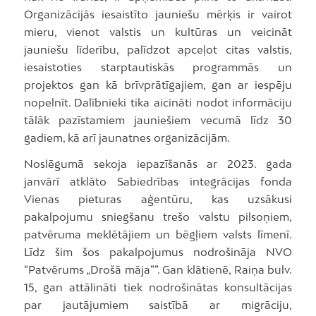
Organizācijās iesaistīto jauniešu mērķis ir vairot
mieru, vienot valstis un kultūras un veicināt
jauniešu līderību, palīdzot apceļot citas valstis,
iesaistoties starptautiskās programmās un
projektos gan kā brīvprātīgajiem, gan ar iespēju
nopelnīt. Dalībnieki tika aicināti nodot informāciju
tālāk pazīstamiem jauniešiem vecumā līdz 30
gadiem, kā arī jaunatnes organizācijām.
Noslēgumā sekoja iepazīšanās ar 2023. gada
janvārī atklāto Sabiedrības integrācijas fonda
Vienas pieturas aģentūru, kas uzsākusi
pakalpojumu sniegšanu trešo valstu pilsoņiem,
patvēruma meklētājiem un bēgļiem valsts līmenī.
Līdz šim šos pakalpojumus nodrošināja NVO
“Patvērums „Drošā māja””. Gan klātienē, Raiņa bulv.
15, gan attālināti tiek nodrošinātas konsultācijas
par jautājumiem saistībā ar migrāciju,