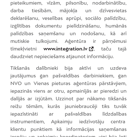
pieteikumiem, vīzām, pilsonību, nodarbinātību,
darba tiesībām, mājokļa un dzīvesvietas
deklarēšanu, veselības aprūpi, sociālo palīdzību,
izglītības dokumentu pielīdzināšanu, humānās
palīdzības saņemšanu un nodošanu, kā arī
mutiskie tulkojumi. Aģentūra ir pārņēmusi
tīmekļvietni
www.integration.lv
, taču tajā
daudzviet nepieciešams atjaunot informāciju.
Tikšanās dalībnieki bija aktīvi un uzdeva
jautājumus gan pašvaldības darbiniekiem, gan
NVO un Vienas pieturas aģentūras pārstāvjiem,
iepazinās viens ar otru, apmainījās ar pieredzi un
dalījās ar izjūtām. Uzzinot par nākamo tikšanās
reižu tēmām, kurās jauniebraucēji tiks tuvāk
iepazīstināti ar pašvaldības līdzdalības
instrumentiem, Apkaimju iedzīvotāju centra
klientu punktiem kā informācijas saņemšanas
iespēju un apkaimju koordinatoriem, viņi bija ļoti