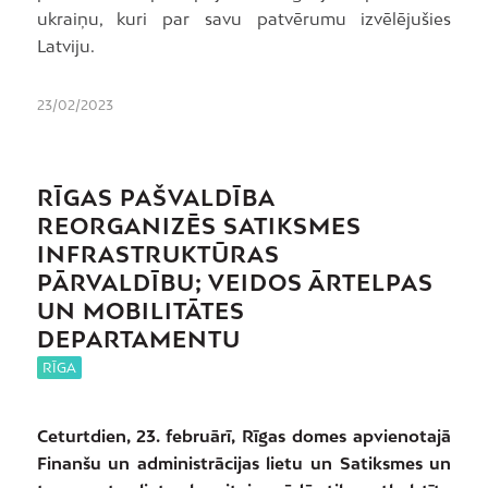
ukraiņu, kuri par savu patvērumu izvēlējušies
Latviju.
23/02/2023
RĪGAS PAŠVALDĪBA
REORGANIZĒS SATIKSMES
INFRASTRUKTŪRAS
PĀRVALDĪBU; VEIDOS ĀRTELPAS
UN MOBILITĀTES
DEPARTAMENTU
RĪGA
Ceturtdien, 23. februārī, Rīgas domes apvienotajā
Finanšu un administrācijas lietu un Satiksmes un