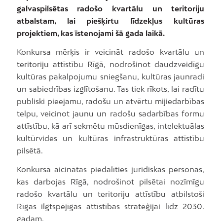
galvaspilsētas radošo kvartālu un teritoriju
atbalstam, lai piešķirtu līdzekļus kultūras
projektiem, kas īstenojami šā gada laikā.
Konkursa mērķis ir veicināt radošo kvartālu un
teritoriju attīstību Rīgā, nodrošinot daudzveidīgu
kultūras pakalpojumu sniegšanu, kultūras jaunradi
un sabiedrības izglītošanu. Tas tiek rīkots, lai radītu
publiski pieejamu, radošu un atvērtu mijiedarbības
telpu, veicinot jaunu un radošu sadarbības formu
attīstību, kā arī sekmētu mūsdienīgas, intelektuālas
kultūrvides un kultūras infrastruktūras attīstību
pilsētā.
Konkursā aicinātas piedalīties juridiskas personas,
kas darbojas Rīgā, nodrošinot pilsētai nozīmīgu
radošo kvartālu un teritoriju attīstību atbilstoši
Rīgas ilgtspējīgas attīstības stratēģijai līdz 2030.
gadam.