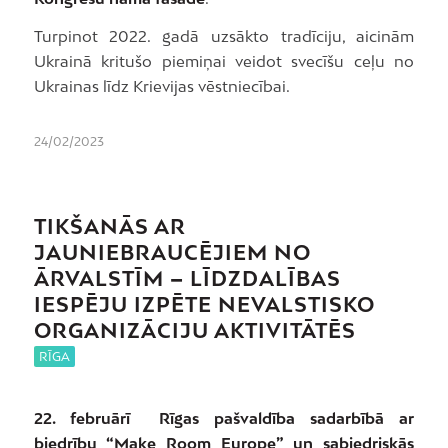
Turpinot 2022. gadā uzsākto tradīciju, aicinām
Ukrainā kritušo piemiņai veidot svecīšu ceļu no
Ukrainas līdz Krievijas vēstniecībai.
24/02/2023
TIKŠANĀS AR
JAUNIEBRAUCĒJIEM NO
ĀRVALSTĪM
–
LĪDZDALĪBAS
IESPĒJU IZPĒTE NEVALSTISKO
ORGANIZĀCIJU AKTIVITĀTĒS
RĪGA
22. februārī
Rīgas pašvaldība sadarbībā ar
biedrību “Make Room Europe” un sabiedriskās