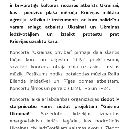
ir brīvprātīgs kultūras nozares atbalsts Ukrainai,
kas piedzīvo plaša mēroga Krievijas militāro
agresiju. Mūzika ir instruments, ar kura palīdzību
varam sniegt atbalstu Ukrainai un Ukrainas
iedzīvotājiem un
izteikt protestu pret
Krievijas
uzsākto karu.
Koncerta “Ukrainas brīvībai” pirmajā daļā skanēs
Rīgas koru un orķestra “Rīga” priekšnesumi,
savukārt koncerta otrajā daļā uzstāsies Latvijas
mūziķi. Pasākums notiks, pateicoties mūziķa Ralfa
Eilanda iniciatīvai un Rīgas domes atbalstam.
Koncertu filmēs un pārraidīs LTV1, TV3 un TV24.
Koncerta laikā ar labdarības organizācijas
ziedot.lv
starpniecību varēs ziedot projektam “Gaismu
Ukrainai!”
. Saziedotos līdzekļus izmantos
energoefektīvu ierīču iegādei, kas nodrošinās
Ukrainas civiliedzīvotājiem gaismas avotus. Ziedot