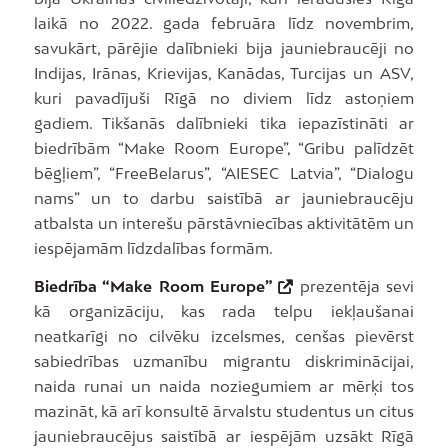
laikā no 2022. gada februāra līdz novembrim,
savukārt, pārējie dalībnieki bija jauniebraucēji no
Indijas, Irānas, Krievijas, Kanādas, Turcijas un ASV,
kuri pavadījuši Rīgā no diviem līdz astoņiem
gadiem. Tikšanās dalībnieki tika iepazīstināti ar
biedrībām “Make Room Europe”, “Gribu palīdzēt
bēgļiem”, “FreeBelarus”, “AIESEC Latvia”, “Dialogu
nams” un to darbu saistībā ar jauniebraucēju
atbalsta un interešu pārstāvniecības aktivitātēm un
iespējamām līdzdalības formām.
Biedrība “Make Room Europe”
prezentēja sevi
kā organizāciju, kas rada telpu iekļaušanai
neatkarīgi no cilvēku izcelsmes, cenšas pievērst
sabiedrības uzmanību migrantu diskriminācijai,
naida runai un naida noziegumiem ar mērķi tos
mazināt, kā arī konsultē ārvalstu studentus un citus
jauniebraucējus saistībā ar iespējām uzsākt Rīgā