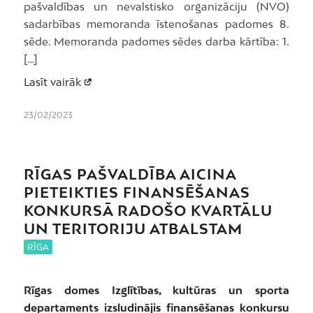
pašvaldības un nevalstisko organizāciju (NVO)
sadarbības memoranda īstenošanas padomes 8.
sēde. Memoranda padomes sēdes darba kārtība: 1.
[…]
Lasīt vairāk
23/02/2023
RĪGAS PAŠVALDĪBA AICINA
PIETEIKTIES FINANSĒŠANAS
KONKURSĀ RADOŠO KVARTĀLU
UN TERITORIJU ATBALSTAM
RĪGA
Rīgas domes Izglītības, kultūras un sporta
departaments izsludinājis finansēšanas konkursu