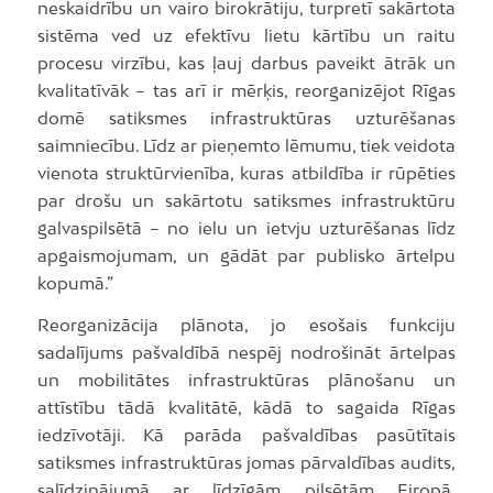
neskaidrību un vairo birokrātiju, turpretī sakārtota
sistēma ved uz efektīvu lietu kārtību un raitu
procesu virzību, kas ļauj darbus paveikt ātrāk un
kvalitatīvāk – tas arī ir mērķis, reorganizējot Rīgas
domē satiksmes infrastruktūras uzturēšanas
saimniecību. Līdz ar pieņemto lēmumu, tiek veidota
vienota struktūrvienība, kuras atbildība ir rūpēties
par drošu un sakārtotu satiksmes infrastruktūru
galvaspilsētā – no ielu un ietvju uzturēšanas līdz
apgaismojumam, un gādāt par publisko ārtelpu
kopumā.”
Reorganizācija plānota, jo esošais funkciju
sadalījums pašvaldībā nespēj nodrošināt ārtelpas
un mobilitātes infrastruktūras plānošanu un
attīstību tādā kvalitātē, kādā to sagaida Rīgas
iedzīvotāji. Kā parāda pašvaldības pasūtītais
satiksmes infrastruktūras jomas pārvaldības audits,
salīdzinājumā ar līdzīgām pilsētām Eiropā,