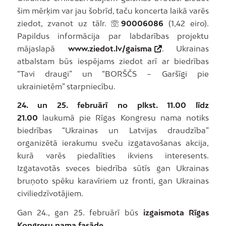
šim mērķim var jau šobrīd, taču koncerta laikā varēs
ziedot, zvanot uz tālr.
90006086
(1,42 eiro).
Papildus informācija par labdarības projektu
mājaslapā
www.ziedot.lv/gaisma
. Ukrainas
atbalstam būs iespējams ziedot arī ar biedrības
“Tavi draugi” un “BORŠČS – Garšīgi pie
ukrainietēm” starpniecību.
24. un 25. februārī no plkst. 11.00 līdz
21.00
laukumā pie Rīgas Kongresu nama notiks
biedrības “Ukrainas un Latvijas draudzība”
organizētā ierakumu sveču izgatavošanas akcija,
kurā varēs piedalīties ikviens interesents.
Izgatavotās sveces biedrība sūtīs gan Ukrainas
bruņoto spēku karavīriem uz fronti, gan Ukrainas
civiliedzīvotājiem.
Gan 24., gan 25. februārī būs
izgaismota Rīgas
Kongresu nama fasāde
.