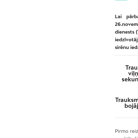
Lai pārb
26.novembr
dienests 
iedzīvotā
sirēnu ie
Trau
viļ
sekun
Trauksm
bojā
Pirmo reiz