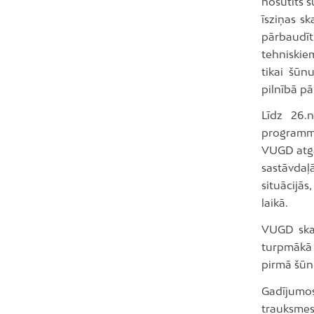
nosūtīts š
īsziņas sk
pārbaudīt
tehniskie
tikai šūn
pilnībā pā
Līdz 26.
programma
VUGD atgā
sastāvdaļ
situācijās
laikā.
VUGD skai
turpmākā 
pirmā šūn
Gadījumos
trauksmes 