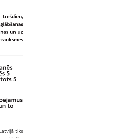
trešdien,
n glābšanas
ēnas un uz
 trauksmes
kanēs
ēs 5
tots 5
spējamus
un to
atvijā tiks