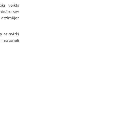
iks veikts
mināru sev
, atzīmējot
a ar mērķi
 materiāli