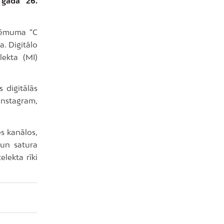
 gada 26.
ņēmuma “C
a. Digitālo
lekta (MI)
 digitālās
Instagram,
s kanālos,
 un satura
lekta rīki