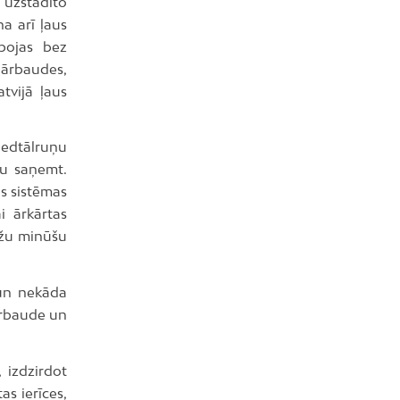
a uzstādīto
na arī ļaus
rbojas bez
pārbaudes,
tvijā ļaus
edtālruņu
tu saņemt.
s sistēmas
i ārkārtas
dažu minūšu
 un nekāda
ārbaude un
 izdzirdot
as ierīces,