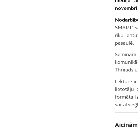
mediju a
novembrī p
Nodarbību
SMART” vad
rīku entu
pasaulē.
Semināra 
komunikāc
Threads u
Lektore i
lietotāju
formāta i
var atvieg
Aicinām 