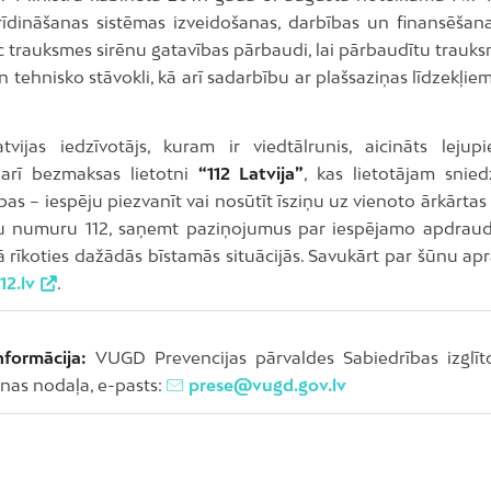
rīdināšanas sistēmas izveidošanas, darbības un finansēšana
 trauksmes sirēnu gatavības pārbaudi, lai pārbaudītu trauks
 tehnisko stāvokli, kā arī sadarbību ar plašsaziņas līdzekļie
atvijas iedzīvotājs, kuram ir viedtālrunis, aicināts lejup
arī bezmaksas lietotni
“112 Latvija”
, kas lietotājam snied
bas – iespēju piezvanīt vai nosūtīt īsziņu uz vienoto ārkārtas
u numuru 112, saņemt paziņojumus par iespējamo apdrau
ā rīkoties dažādās bīstamās situācijās. Savukārt par šūnu apr
12.lv
.
nformācija:
VUGD Prevencijas pārvaldes Sabiedrības izglī
nas nodaļa, e-pasts:
prese@vugd.gov.lv