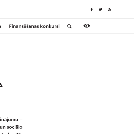
a
Finansēšanas konkursi
A
binājumu –
 un sociālo