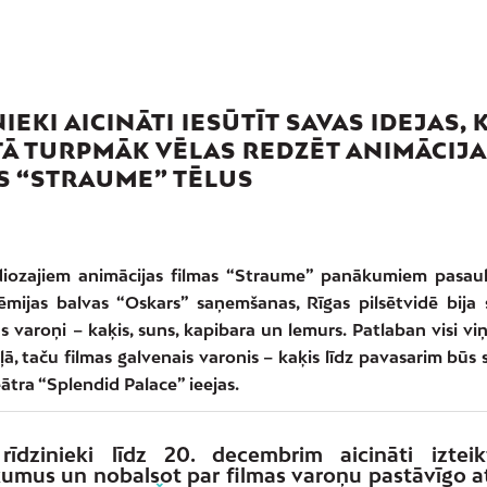
IEKI AICINĀTI IESŪTĪT SAVAS IDEJAS, 
TĀ TURPMĀK VĒLAS REDZĒT ANIMĀCIJ
S “STRAUME” TĒLUS
diozajiem animācijas filmas “Straume” panākumiem pasau
mijas balvas “Oskars” saņemšanas, Rīgas pilsētvidē bija
as varoņi – kaķis, suns, kapibara un lemurs. Patlaban visi vi
ļā, taču filmas galvenais varonis – kaķis līdz pavasarim būs
ātra “Splendid Palace” ieejas.
rīdzinieki līdz 20. decembrim aicināti iztei
ikumus un nobalsot par filmas varoņu pastāvīgo a