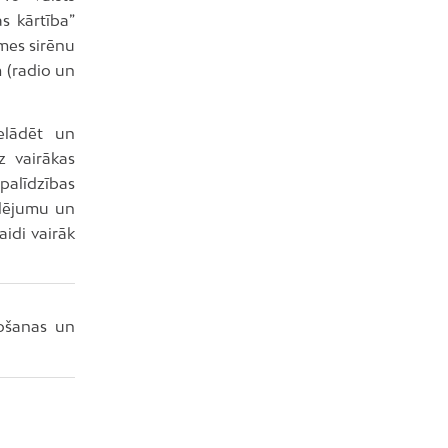
s kārtība”
mes sirēnu
m (radio un
ielādēt un
z vairākas
 palīdzības
dējumu un
aidi vairāk
tošanas un