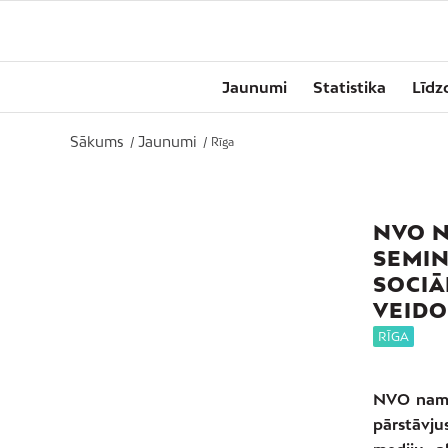
Jaunumi
Statistika
Līdz
Sākums
Jaunumi
/
/
Rīga
NVO N
SEMIN
SOCIĀ
VEIDO
RĪGA
NVO nams 
pārstāvjus