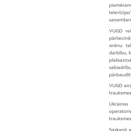
piemēram, 
televīzija
saņemšana
VUGD reiz
pārliecin
sirēnu te
darbību, 
plašsazi
sabiedrību
pārbaudīt
VUGD aici
trauksmes 
Ukrainas 
operator
trauksmes
Saskaņā a