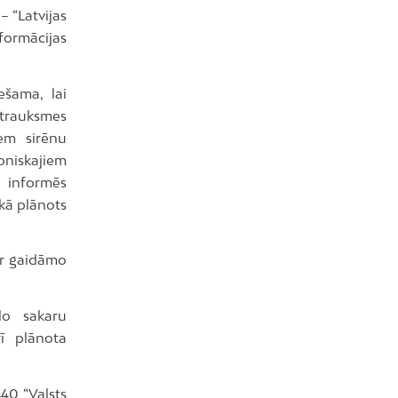
– “Latvijas
nformācijas
ešama, lai
 trauksmes
iem sirēnu
oniskajiem
 informēs
ikā plānots
ar gaidāmo
ilo sakaru
ī plānota
40 “Valsts