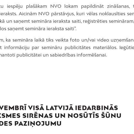
tu iespēju plašākam NVO lokam papildināt zināšanas, t
ieraksts. Aicinām NVO pārstāvjus, kuri vēlas noklausīties se
kā un saņemt semināra ieraksta saiti, reģistrēties semināram
ēlos saņemt semināra ieraksta saiti”.
m, ka semināra laikā tiks veikta foto un/vai video uzņemšan
t informāciju par semināru publicitātes materiālos. Iegūtie
zmantoti publicitātei un sabiedrības informēšanai.
VEMBRĪ VISĀ LATVIJĀ IEDARBINĀS
SMES SIRĒNAS UN NOSŪTĪS ŠŪNU
DES PAZIŅOJUMU