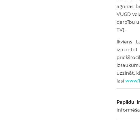
agrīnās b
VUGD veic
darbību un
TV).
Ikviens L
izmantot 
priekšrocī
izsaukum
uzzināt, k
lasi
www.1
Papildu i
informēša