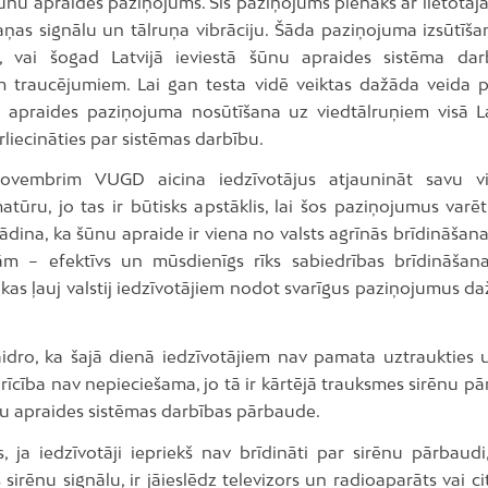
ūnu apraides paziņojums. Šis paziņojums pienāks ar lietotāj
aņas signālu un tālruņa vibrāciju. Šāda paziņojuma izsūtīša
, vai šogad Latvijā ieviestā šūnu apraides sistēma da
m traucējumiem. Lai gan testa vidē veiktas dažāda veida 
u apraides paziņojuma nosūtīšana uz viedtālruņiem visā La
rliecināties par sistēmas darbību.
novembrim VUGD aicina iedzīvotājus atjaunināt savu vi
tūru, jo tas ir būtisks apstāklis, lai šos paziņojumus varē
dina, ka šūnu apraide ir viena no valsts agrīnās brīdināšana
ām – efektīvs un mūsdienīgs rīks sabiedrības brīdināšana
, kas ļauj valstij iedzīvotājiem nodot svarīgus paziņojumus 
dro, ka šajā dienā iedzīvotājiem nav pamata uztraukties
rīcība nav nepieciešama, jo tā ir kārtējā trauksmes sirēnu p
u apraides sistēmas darbības pārbaude.
, ja iedzīvotāji iepriekš nav brīdināti par sirēnu pārbaudi,
sirēnu signālu, ir jāieslēdz televizors un radioaparāts vai cit