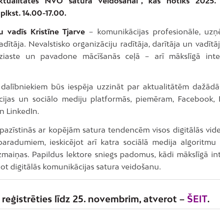
ktualitātes NVO satura veidošanai”, kas notiks 2025.
lkst. 14.00-17.00.
 vadīs Kristīne Tjarve
– komunikācijas profesionāle, uz
ītāja. Nevalstisko organizāciju radītāja, darītāja un vadītāj
ziaste un pavadone mācīšanās ceļā – arī mākslīgā inte
dalībniekiem būs iespēja uzzināt par aktualitātēm dažādās
ijas un sociālo mediju platformās, piemēram, Facebook, 
n LinkedIn.
epazīstinās ar kopējām satura tendencēm visos digitālās vide
 paradumiem, ieskicējot arī katra sociālā medija algoritmu
zmaiņas. Papildus lektore sniegs padomus, kādi mākslīgā inte
lot digitālās komunikācijas satura veidošanu.
reģistrēties līdz 25. novembrim, atverot –
ŠEIT
.