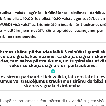
audītu valsts agrīnās brīdināšanas sistēmas darbību, 
ī, no plkst. 10.00 līdz plkst. 10.10 Valsts ugunsdzēsības u
(VUGD) visā valstī uz trīs minūtēm iedarbinās trauksmes sir
ju viedtālruņiem nosūtīs šūnu apraides paziņojumu par
darbināšanas iemeslu.
ksmes sirēnu pārbaudes laikā 3 minūšu ilgumā s
ņveida signāls, kas nozīmē, ka skaņas signāls skan
des, tam sekos pārtraukums, un turpināsies atkār
sekunžu skaņas signāls un pārtraukums.
es sirēnu pārbaude tiek veikta, lai konstatētu ie
jumus vai traucējumus trauksmes sirēnu darbībā 
skaņas signāla dzirdamībā.
i kopā ar trauksmes sirēnu pārbaudi uz viedtālruņiem visā L