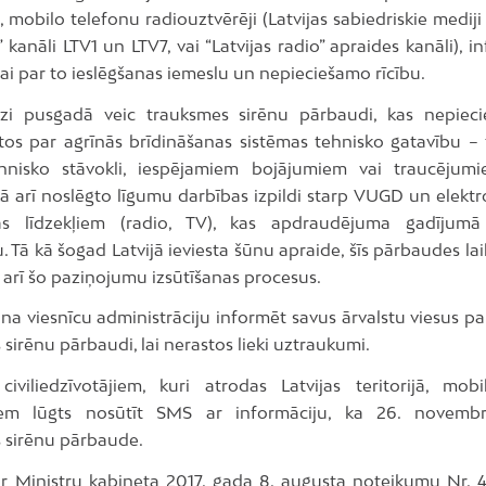
mobilo telefonu radiouztvērēji (Latvijas sabiedriskie mediji 
s” kanāli LTV1 un LTV7, vai “Latvijas radio” apraides kanāli), i
i par to ieslēgšanas iemeslu un nepieciešamo rīcību.
i pusgadā veic trauksmes sirēnu pārbaudi, kas nepieci
ātos par agrīnās brīdināšanas sistēmas tehnisko gatavību –
hnisko stāvokli, iespējamiem bojājumiem vai traucējum
kā arī noslēgto līgumu darbības izpildi starp VUGD un elektr
ņas līdzekļiem (radio, TV), kas apdraudējuma gadījumā
. Tā kā šogad Latvijā ieviesta šūnu apraide, šīs pārbaudes la
 arī šo paziņojumu izsūtīšanas procesus.
na viesnīcu administrāciju informēt savus ārvalstu viesus p
sirēnu pārbaudi, lai nerastos lieki uztraukumi.
civiliedzīvotājiem, kuri atrodas Latvijas teritorijā, mob
iem lūgts nosūtīt SMS ar informāciju, ka 26. novembr
 sirēnu pārbaude.
r Ministru kabineta 2017. gada 8. augusta noteikumu Nr. 4