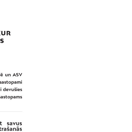
KUR
AS
lē un ASV
 sastopami
ņi devušies
 sastopams
kt savus
trašanās