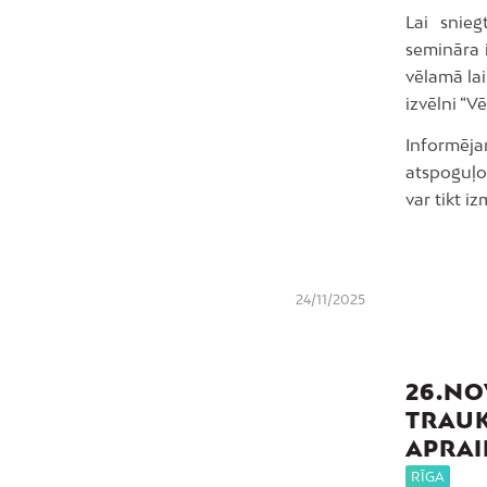
Lai snieg
semināra 
vēlamā lai
izvēlni “V
Informēja
atspoguļo
var tikt i
24/11/2025
26.NO
TRAUK
APRAI
RĪGA