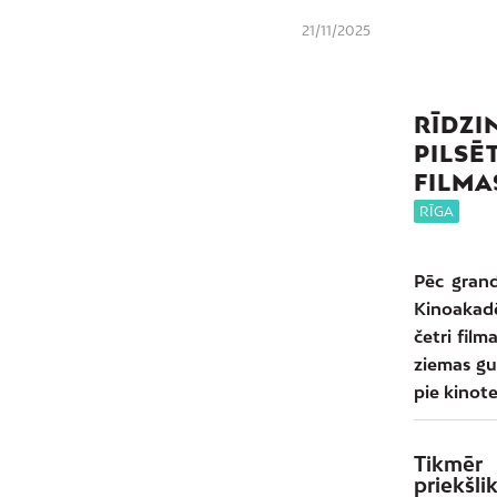
21/11/2025
RĪDZIN
PILSĒ
FILMA
RĪGA
Pēc gran
Kinoakadē
četri film
ziemas gu
pie kinote
Tikmēr 
priekšl