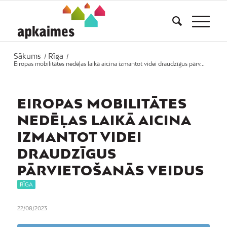
Sākums
Rīga
/
/
Eiropas mobilitātes nedēļas laikā aicina izmantot videi draudzīgus pārv...
EIROPAS MOBILITĀTES
NEDĒĻAS LAIKĀ AICINA
IZMANTOT VIDEI
DRAUDZĪGUS
PĀRVIETOŠANĀS VEIDUS
RĪGA
22/08/2023