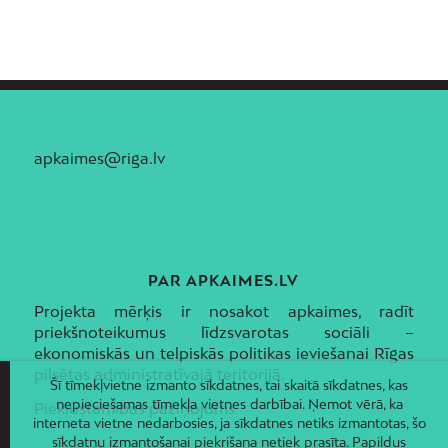
apkaimes@riga.lv
PAR APKAIMES.LV
Projekta mērķis ir nosakot apkaimes, radīt
priekšnoteikumus līdzsvarotas sociāli –
ekonomiskās un telpiskās politikas ieviešanai Rīgas
pilsētas administratīvajā teritorijā.
Šī tīmekļvietne izmanto sīkdatnes, tai skaitā sīkdatnes, kas
nepieciešamas tīmekļa vietnes darbībai. Ņemot vērā, ka
Piekļūstamības paziņojums
interneta vietne nedarbosies, ja sīkdatnes netiks izmantotas, šo
sīkdatņu izmantošanai piekrišana netiek prasīta. Papildus