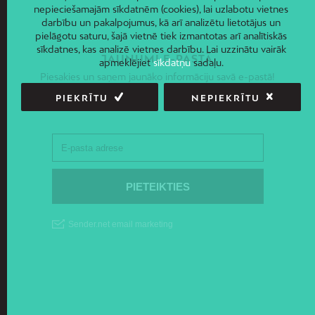
nepieciešamajām sīkdatnēm (cookies), lai uzlabotu vietnes
darbību un pakalpojumus, kā arī analizētu lietotājus un
pielāgotu saturu, šajā vietnē tiek izmantotas arī analītiskās
sīkdatnes, kas analizē vietnes darbību. Lai uzzinātu vairāk
JAUNUMI E-PASTĀ
apmeklējiet
sīkdatņu
sadaļu.
Piesakies un saņem jaunāko informāciju savā e-pastā!
PIEKRĪTU
NEPIEKRĪTU