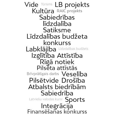
Vide
LB projekts
Tūrisms
Kultūra
RAIC projekts
Sabiedrības
līdzdalība
Satiksme
Līdzdalības budžeta
konkurss
Labklājība
Līdzdalības budžets
Izglītība
Attīstība
Rīgā notiek
Pilsēta attīstās
Veselība
Brīvprātīgais darbs
Pilsētvide
Drošība
Atbalsts biedrībām
Sabiedrība
Sports
Latviešu valodas kursi
Integrācija
Finansēšanas konkurss