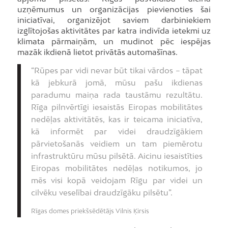
uzņēmumus un organizācijas pievienoties šai
iniciatīvai, organizējot saviem darbiniekiem
izglītojošas aktivitātes par katra indivīda ietekmi uz
klimata pārmaiņām, un mudinot pēc iespējas
mazāk ikdienā lietot privātās automašīnas.
“Rūpes par vidi nevar būt tikai vārdos – tāpat
kā jebkurā jomā, mūsu pašu ikdienas
paradumu maiņa rada taustāmu rezultātu.
Rīga pilnvērtīgi iesaistās Eiropas mobilitātes
nedēļas aktivitātēs, kas ir teicama iniciatīva,
kā informēt par videi draudzīgākiem
pārvietošanās veidiem un tam piemērotu
infrastruktūru mūsu pilsētā. Aicinu iesaistīties
Eiropas mobilitātes nedēļas notikumos, jo
mēs visi kopā veidojam Rīgu par videi un
cilvēku veselībai draudzīgāku pilsētu”.
Rīgas domes priekšsēdētājs Vilnis Ķirsis