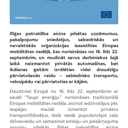
Rīgas pašvaldība aicina pilsētas uzņēmumus,
pakalpojumu sniedzējus, sabiedriskās un
nevalstiskās organizācijas iesaistīties Eiropas
mobilitātes nedēļā, kas norisināsies no 16. līdz 22.
septembrim, un mudināt savus darbiniekus šajā
laikā neizmantot privātās automašīnas, bet
ikdienas gaitām izvēlēties videi draudzīgu
pārvietošanās veidu – sabiedrisko transportu,
velosipēdu vai pārvietoties ar kājām.
Daudzviet Eiropā no 16. līdz 22. septembrim ar
saukli “Taupi enerģiju” norisināsies tradicionālā
Eiropas mobilitātes nedēļa, aicinot iedzīvotājus pēc
iespējas mazāk izmantot privātos
transportlīdzekļus, tādā veidā popularizējot zaļo
dzīvesveidu un samazinot emisiju un piesārņojuma
apjomu pilsētās. Rīgas pašvaldība aicina