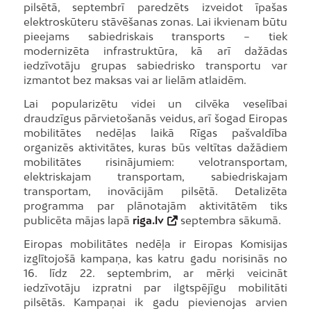
pilsētā, septembrī paredzēts izveidot īpašas
elektroskūteru stāvēšanas zonas. Lai ikvienam būtu
pieejams sabiedriskais transports – tiek
modernizēta infrastruktūra, kā arī dažādas
iedzīvotāju grupas sabiedrisko transportu var
izmantot bez maksas vai ar lielām atlaidēm.
Lai popularizētu videi un cilvēka veselībai
draudzīgus pārvietošanās veidus, arī šogad Eiropas
mobilitātes nedēļas laikā Rīgas pašvaldība
organizēs aktivitātes, kuras būs veltītas dažādiem
mobilitātes risinājumiem: velotransportam,
elektriskajam transportam, sabiedriskajam
transportam, inovācijām pilsētā. Detalizēta
programma par plānotajām aktivitātēm tiks
publicēta mājas lapā
riga.lv
septembra sākumā.
Eiropas mobilitātes nedēļa ir Eiropas Komisijas
izglītojošā kampaņa, kas katru gadu norisinās no
16. līdz 22. septembrim, ar mērķi veicināt
iedzīvotāju izpratni par ilgtspējīgu mobilitāti
pilsētās. Kampaņai ik gadu pievienojas arvien