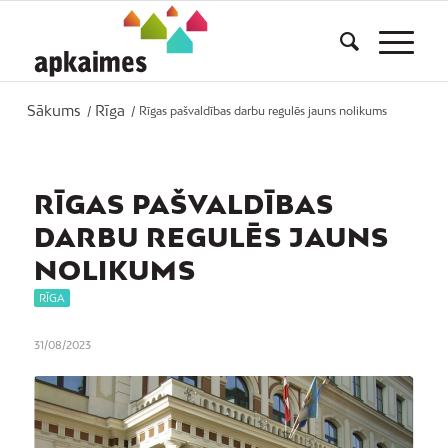
Sākums
Rīga
/
/
Rīgas pašvaldības darbu regulēs jauns nolikums
RĪGAS PAŠVALDĪBAS
DARBU REGULĒS JAUNS
NOLIKUMS
RĪGA
31/08/2023