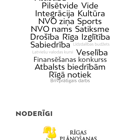
Pilsētvide
Vide
Integrācija
Kultūra
NVO ziņa
Sports
NVO nams
Satiksme
Drošība
Rīga
Izglītība
Sabiedrība
Līdzdalības budžets
Veselība
Latviešu valodas kursi
Finansēšanas konkurss
Atbalsts biedrībām
Rīgā notiek
Brīvprātīgais darbs
NODERĪGI