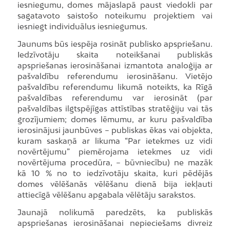
iesniegumu, domes mājaslapā paust viedokli par
sagatavoto saistošo noteikumu projektiem vai
iesniegt individuālus iesniegumus.
Jaunums būs iespēja rosināt publisko apspriešanu.
Iedzīvotāju skaita noteikšanai publiskās
apspriešanas ierosināšanai izmantota analoģija ar
pašvaldību referendumu ierosināšanu. Vietējo
pašvaldību referendumu likumā noteikts, ka Rīgā
pašvaldības referendumu var ierosināt (par
pašvaldības ilgtspējīgas attīstības stratēģiju vai tās
grozījumiem; domes lēmumu, ar kuru pašvaldība
ierosinājusi jaunbūves – publiskas ēkas vai objekta,
kuram saskaņā ar likuma “Par ietekmes uz vidi
novērtējumu” piemērojama ietekmes uz vidi
novērtējuma procedūra, – būvniecību) ne mazāk
kā 10 % no to iedzīvotāju skaita, kuri pēdējās
domes vēlēšanās vēlēšanu dienā bija iekļauti
attiecīgā vēlēšanu apgabala vēlētāju sarakstos.
Jaunajā nolikumā paredzēts, ka publiskās
apspriešanas ierosināšanai nepieciešams divreiz