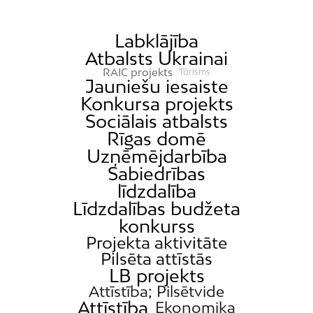
Labklājība
Atbalsts Ukrainai
RAIC projekts
Tūrisms
Jauniešu iesaiste
Konkursa projekts
Sociālais atbalsts
Rīgas domē
Uzņēmējdarbība
Sabiedrības
līdzdalība
Līdzdalības budžeta
konkurss
Projekta aktivitāte
Pilsēta attīstās
LB projekts
Attīstība; Pilsētvide
Attīstība
Ekonomika