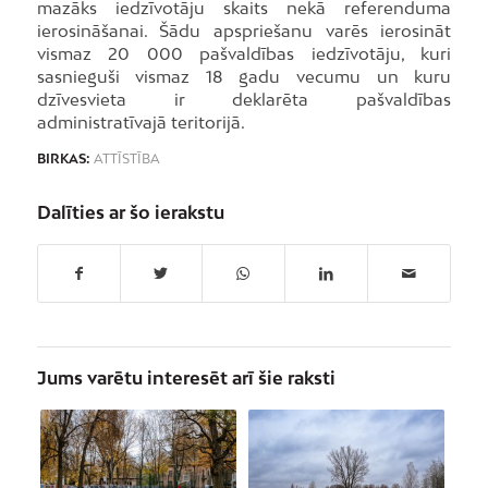
mazāks iedzīvotāju skaits nekā referenduma
ierosināšanai. Šādu apspriešanu varēs ierosināt
vismaz 20 000 pašvaldības iedzīvotāju, kuri
sasnieguši vismaz 18 gadu vecumu un kuru
dzīvesvieta ir deklarēta pašvaldības
administratīvajā teritorijā.
BIRKAS:
ATTĪSTĪBA
Dalīties ar šo ierakstu
Jums varētu interesēt arī šie raksti