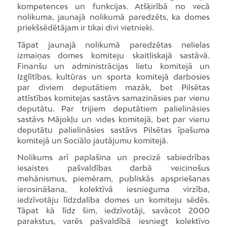
kompetences un funkcijas. Atšķirībā no vecā
nolikuma, jaunajā nolikumā paredzēts, ka domes
priekšsēdētājam ir tikai divi vietnieki.
Tāpat jaunajā nolikumā paredzētas nelielas
izmaiņas domes komiteju skaitliskajā sastāvā.
Finanšu un administrācijas lietu komitejā un
Izglītības, kultūras un sporta komitejā darbosies
par diviem deputātiem mazāk, bet Pilsētas
attīstības komitejas sastāvs samazināsies par vienu
deputātu. Par trijiem deputātiem palielināsies
sastāvs Mājokļu un vides komitejā, bet par vienu
deputātu palielināsies sastāvs Pilsētas īpašuma
komitejā un Sociālo jautājumu komitejā.
Nolikums arī paplašina un precizē sabiedrības
iesaistes pašvaldības darbā veicinošus
mehānismus, piemēram, publiskās apspriešanas
ierosināšana, kolektīvā iesnieguma virzība,
iedzīvotāju līdzdalība domes un komiteju sēdēs.
Tāpat kā līdz šim, iedzīvotāji, savācot 2000
parakstus, varēs pašvaldībā iesniegt kolektīvo