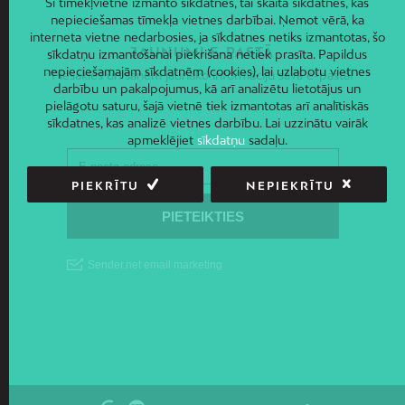
Šī tīmekļvietne izmanto sīkdatnes, tai skaitā sīkdatnes, kas
nepieciešamas tīmekļa vietnes darbībai. Ņemot vērā, ka
interneta vietne nedarbosies, ja sīkdatnes netiks izmantotas, šo
JAUNUMI E-PASTĀ
sīkdatņu izmantošanai piekrišana netiek prasīta. Papildus
nepieciešamajām sīkdatnēm (cookies), lai uzlabotu vietnes
Piesakies un saņem jaunāko informāciju savā e-pastā!
darbību un pakalpojumus, kā arī analizētu lietotājus un
pielāgotu saturu, šajā vietnē tiek izmantotas arī analītiskās
sīkdatnes, kas analizē vietnes darbību. Lai uzzinātu vairāk
apmeklējiet
sīkdatņu
sadaļu.
PIEKRĪTU
NEPIEKRĪTU