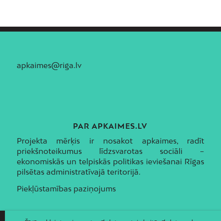
apkaimes@riga.lv
PAR APKAIMES.LV
Projekta mērķis ir nosakot apkaimes, radīt
priekšnoteikumus līdzsvarotas sociāli –
ekonomiskās un telpiskās politikas ieviešanai Rīgas
pilsētas administratīvajā teritorijā.
Piekļūstamības paziņojums