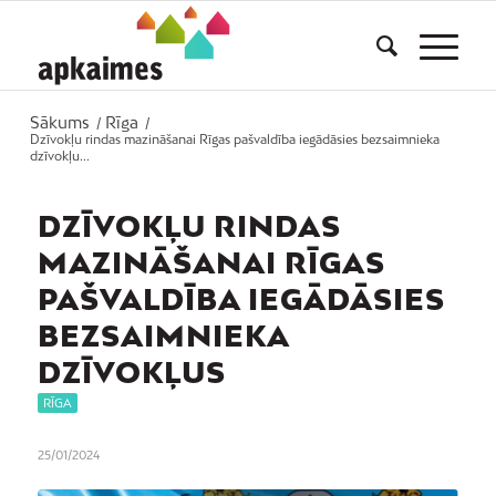
Sākums
Rīga
/
/
Dzīvokļu rindas mazināšanai Rīgas pašvaldība iegādāsies bezsaimnieka
dzīvokļu...
DZĪVOKĻU RINDAS
MAZINĀŠANAI RĪGAS
PAŠVALDĪBA IEGĀDĀSIES
BEZSAIMNIEKA
DZĪVOKĻUS
RĪGA
25/01/2024