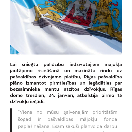
Lai sniegtu palīdzību iedzīvotājiem mājokļa
jautājumu risināšanā un mazinātu rindu uz
pašvaldības dzīvojamo platību, Rīgas pašvaldība
plāno izmantot pirmtiesības un iegādāties par
bezsaimnieka mantu atzītos dzīvokļus. Rīgas
dome trešdien, 24. janvārī, atbalstīja pirmo 13
dzīvokļu iegādi.
“Viena no mūsu galvenajām prioritātēm
šogad ir pašvaldības mājokļu fonda
paplašināšana. Esam sākuši plānveida darbu