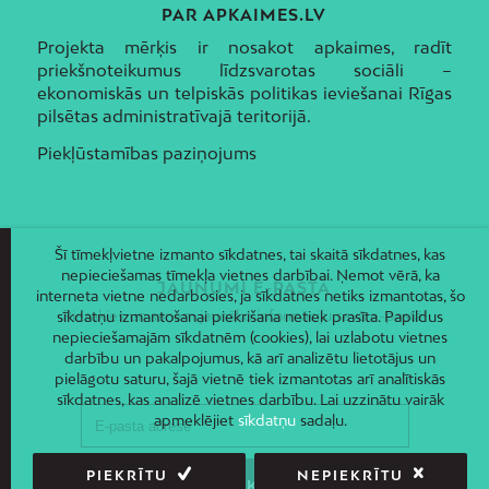
PAR APKAIMES.LV
Projekta mērķis ir nosakot apkaimes, radīt
priekšnoteikumus līdzsvarotas sociāli –
ekonomiskās un telpiskās politikas ieviešanai Rīgas
pilsētas administratīvajā teritorijā.
Piekļūstamības paziņojums
Šī tīmekļvietne izmanto sīkdatnes, tai skaitā sīkdatnes, kas
nepieciešamas tīmekļa vietnes darbībai. Ņemot vērā, ka
JAUNUMI E-PASTĀ
interneta vietne nedarbosies, ja sīkdatnes netiks izmantotas, šo
Piesakies un saņem jaunāko informāciju savā e-pastā!
sīkdatņu izmantošanai piekrišana netiek prasīta. Papildus
nepieciešamajām sīkdatnēm (cookies), lai uzlabotu vietnes
darbību un pakalpojumus, kā arī analizētu lietotājus un
pielāgotu saturu, šajā vietnē tiek izmantotas arī analītiskās
sīkdatnes, kas analizē vietnes darbību. Lai uzzinātu vairāk
apmeklējiet
sīkdatņu
sadaļu.
PIEKRĪTU
NEPIEKRĪTU