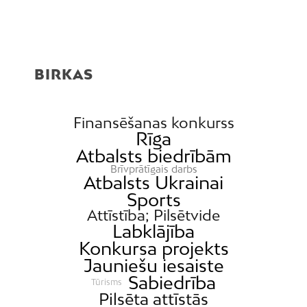
BIRKAS
Finansēšanas konkurss
Rīga
Atbalsts biedrībām
Brīvprātīgais darbs
Atbalsts Ukrainai
Sports
Attīstība; Pilsētvide
Labklājība
Konkursa projekts
Jauniešu iesaiste
Sabiedrība
Tūrisms
Pilsēta attīstās