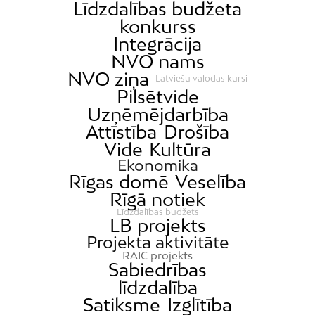
Līdzdalības budžeta
konkurss
Integrācija
NVO nams
NVO ziņa
Latviešu valodas kursi
Pilsētvide
Uzņēmējdarbība
Attīstība
Drošība
Vide
Kultūra
Ekonomika
Rīgas domē
Veselība
Rīgā notiek
Līdzdalības budžets
LB projekts
Projekta aktivitāte
RAIC projekts
Sabiedrības
līdzdalība
Satiksme
Izglītība