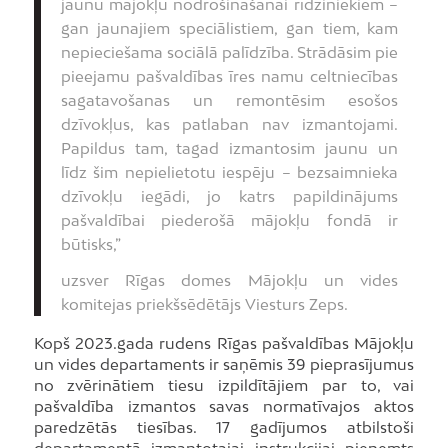
jaunu mājokļu nodrošināšanai rīdziniekiem –
gan jaunajiem speciālistiem, gan tiem, kam
nepieciešama sociālā palīdzība. Strādāsim pie
pieejamu pašvaldības īres namu celtniecības
sagatavošanas un remontēsim esošos
dzīvokļus, kas patlaban nav izmantojami.
Papildus tam, tagad izmantosim jaunu un
līdz šim nepielietotu iespēju – bezsaimnieka
dzīvokļu iegādi, jo katrs papildinājums
pašvaldībai piederošā mājokļu fondā ir
būtisks,”
uzsver Rīgas domes Mājokļu un vides
komitejas priekšsēdētājs Viesturs Zeps.
Kopš 2023.gada rudens Rīgas pašvaldības Mājokļu
un vides departaments ir saņēmis 39 pieprasījumus
no zvērinātiem tiesu izpildītājiem par to, vai
pašvaldība izmantos savas normatīvajos aktos
paredzētās tiesības. 17 gadījumos atbilstoši
departamentā izmantotajai instrukcijai pieņemts