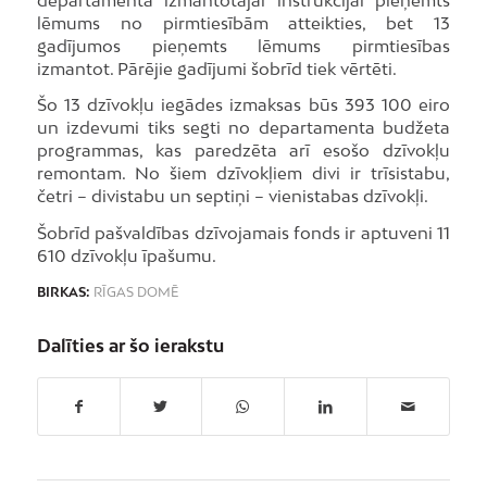
lēmums no pirmtiesībām atteikties, bet 13
gadījumos pieņemts lēmums pirmtiesības
izmantot. Pārējie gadījumi šobrīd tiek vērtēti.
Šo 13 dzīvokļu iegādes izmaksas būs 393 100 eiro
un izdevumi tiks segti no departamenta budžeta
programmas, kas paredzēta arī esošo dzīvokļu
remontam. No šiem dzīvokļiem divi ir trīsistabu,
četri – divistabu un septiņi – vienistabas dzīvokļi.
Šobrīd pašvaldības dzīvojamais fonds ir aptuveni 11
610 dzīvokļu īpašumu.
BIRKAS:
RĪGAS DOMĒ
Dalīties ar šo ierakstu