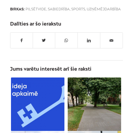
BIRKAS:
PILSĒTVIDE
,
SABIEDRĪBA
,
SPORTS
,
UZŅĒMĒJDARBĪBA
Dalīties ar šo ierakstu
Jums varētu interesēt arī šie raksti