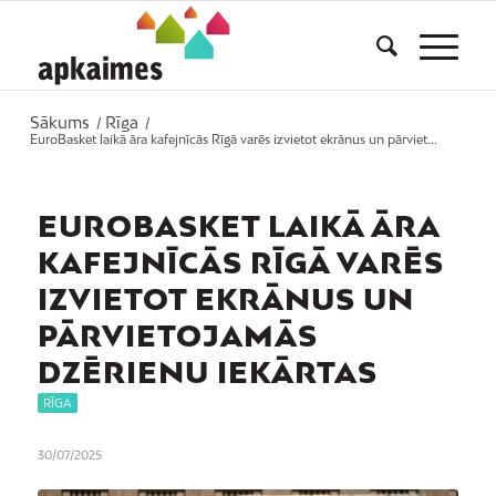
Sākums
Rīga
/
/
EuroBasket laikā āra kafejnīcās Rīgā varēs izvietot ekrānus un pārviet...
EUROBASKET LAIKĀ ĀRA
KAFEJNĪCĀS RĪGĀ VARĒS
IZVIETOT EKRĀNUS UN
PĀRVIETOJAMĀS
DZĒRIENU IEKĀRTAS
RĪGA
30/07/2025