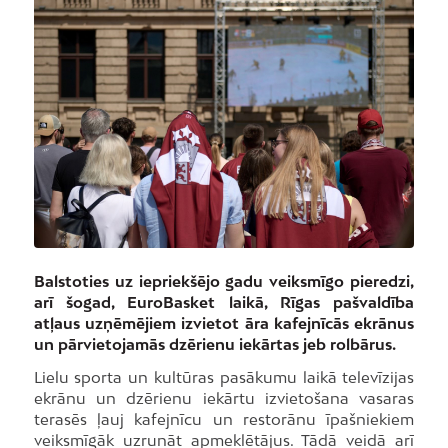
Balstoties uz iepriekšējo gadu veiksmīgo pieredzi,
arī šogad, EuroBasket laikā, Rīgas pašvaldība
atļaus uzņēmējiem izvietot āra kafejnīcās ekrānus
un pārvietojamās dzērienu iekārtas jeb rolbārus.
Lielu sporta un kultūras pasākumu laikā televīzijas
ekrānu un dzērienu iekārtu izvietošana vasaras
terasēs ļauj kafejnīcu un restorānu īpašniekiem
veiksmīgāk uzrunāt apmeklētājus. Tādā veidā arī