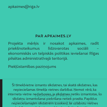
apkaimes@riga.lv
PAR APKAIMES.LV
Projekta mērķis ir nosakot apkaimes, radīt
priekšnoteikumus līdzsvarotas sociāli –
ekonomiskās un telpiskās politikas ieviešanai Rīgas
pilsētas administratīvajā teritorijā.
Piekļūstamības paziņojums
Šī tīmekļvietne izmanto sīkdatnes, tai skaitā sīkdatnes, kas
nepieciešamas tīmekļa vietnes darbībai. Ņemot vērā, ka
interneta vietne nedarbosies, ja sīkdatnes netiks izmantotas, šo
JAUNUMI E-PASTĀ
sīkdatņu izmantošanai piekrišana netiek prasīta. Papildus
Piesakies un saņem jaunāko informāciju savā e-pastā!
nepieciešamajām sīkdatnēm (cookies), lai uzlabotu vietnes