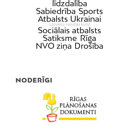
līdzdalība
Sabiedrība
Sports
Atbalsts Ukrainai
Latviešu valodas kursi
Sociālais atbalsts
Satiksme
Rīga
NVO ziņa
Drošība
NODERĪGI