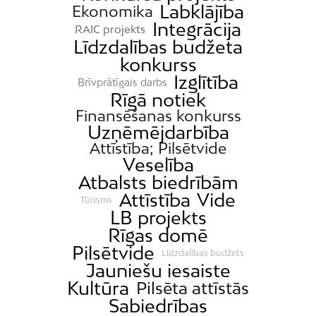
Labklājība
Ekonomika
Integrācija
RAIC projekts
Līdzdalības budžeta
konkurss
Izglītība
Brīvprātīgais darbs
Rīgā notiek
Finansēšanas konkurss
Uzņēmējdarbība
Attīstība; Pilsētvide
Veselība
Atbalsts biedrībām
Attīstība
Vide
Tūrisms
LB projekts
Rīgas domē
Pilsētvide
Līdzdalības budžets
Jauniešu iesaiste
Kultūra
Pilsēta attīstās
Sabiedrības