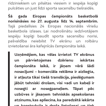
rīdziniekiem un pilsētas viesiem ir iespēja kopīgi
pulcēties un just līdzi sporta sacensību tiešraidēs.
Šā gada Eiropas čempionāts basketbolā
norisināsies no 27. augusta līdz 14. septembrim.
Tajā piedalīsies 24 Eiropas nacionālās vīriešu
basketbola izlases. Lai nodrošinātu iedzīvotājiem
iespēju kopīgi baudīt sporta sacensību norisi,
pašvaldība neiebilst TV ekrānu un rolbāru
izvietošanai āra kafejnīcās čempionāta laikā.
Uzņēmējiem, kas vēlas izvietot TV ekrānus
un pārvietojamas dzērienu iekārtas
čempionāta laikā, ir jāņem vērā šādi
nosacījumi – komerciāla reklāma ir aizliegta,
ir atļauta tikai tiešā translācija, pieslēgumam
jābūt tehniski drošam, visi vadi un kabeļi ir
nosegti ar nosegpaneļiem. Tāpat pēc
uzbūves ir jāsaņem tehniskās apsekošanas
atzinums, kas apliecina, ka paredzētā iekārta
un konstrukcija ir droša lietošanai un tiek