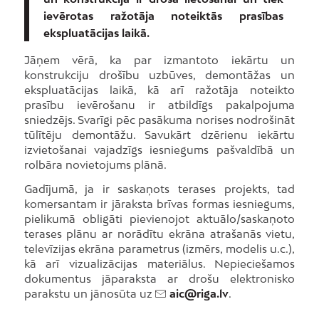
ievērotas ražotāja noteiktās prasības
ekspluatācijas laikā.
Jāņem vērā, ka par izmantoto iekārtu un
konstrukciju drošību uzbūves, demontāžas un
ekspluatācijas laikā, kā arī ražotāja noteikto
prasību ievērošanu ir atbildīgs pakalpojuma
sniedzējs. Svarīgi pēc pasākuma norises nodrošināt
tūlītēju demontāžu. Savukārt dzērienu iekārtu
izvietošanai vajadzīgs iesniegums pašvaldībā un
rolbāra novietojums plānā.
Gadījumā, ja ir saskaņots terases projekts, tad
komersantam ir jāraksta brīvas formas iesniegums,
pielikumā obligāti pievienojot aktuālo/saskaņoto
terases plānu ar norādītu ekrāna atrašanās vietu,
televīzijas ekrāna parametrus (izmērs, modelis u.c.),
kā arī vizualizācijas materiālus. Nepieciešamos
dokumentus jāparaksta ar drošu elektronisko
parakstu un jānosūta uz
aic@riga.lv
.