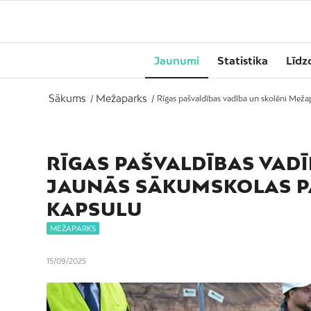
Jaunumi
Statistika
Līdz
Sākums
Mežaparks
/
/
Rīgas pašvaldības vadība un skolēni Meža
RĪGAS PAŠVALDĪBAS VAD
JAUNĀS SĀKUMSKOLAS P
KAPSULU
MEŽAPARKS
15/09/2025