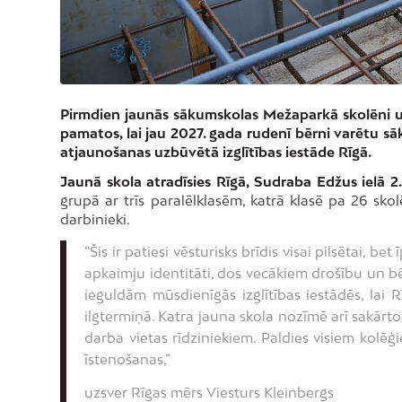
Pirmdien jaunās sākumskolas Mežaparkā skolēni u
pamatos, lai jau 2027. gada rudenī bērni varētu sāk
atjaunošanas uzbūvētā izglītības iestāde Rīgā.
Jaunā skola atradīsies Rīgā, Sudraba Edžus ielā 2
grupā ar trīs paralēlklasēm, katrā klasē pa 26 sk
darbinieki.
“Šis ir patiesi vēsturisks brīdis visai pilsētai,
apkaimju identitāti, dos vecākiem drošību un b
ieguldām mūsdienīgās izglītības iestādēs, lai 
ilgtermiņā. Katra jauna skola nozīmē arī sakārt
darba vietas rīdziniekiem. Paldies visiem kolē
īstenošanas,”
uzsver Rīgas mērs Viesturs Kleinbergs