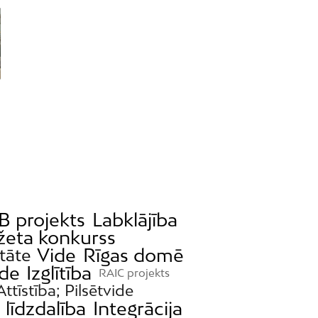
B projekts
Labklājība
žeta konkurss
Vide
Rīgas domē
itāte
ide
Izglītība
RAIC projekts
Attīstība; Pilsētvide
 līdzdalība
Integrācija