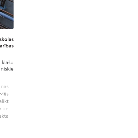
skolas
arības
 klašu
niskie
inās
 Mēs
likt
m un
ekta