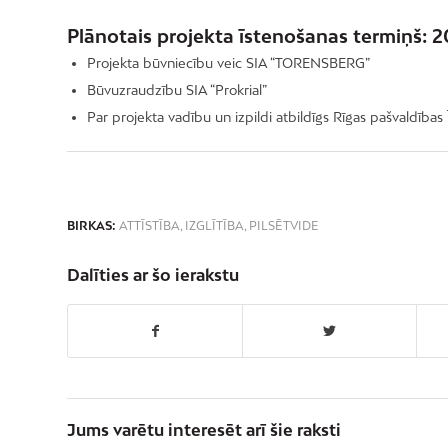
Plānotais projekta īstenošanas termiņš: 202
Projekta būvniecību veic SIA “TORENSBERG”
Būvuzraudzību SIA “Prokrial”
Par projekta vadību un izpildi atbildīgs Rīgas pašvaldīb
BIRKAS:
ATTĪSTĪBA
,
IZGLĪTĪBA
,
PILSĒTVIDE
Dalīties ar šo ierakstu
Jums varētu interesēt arī šie raksti