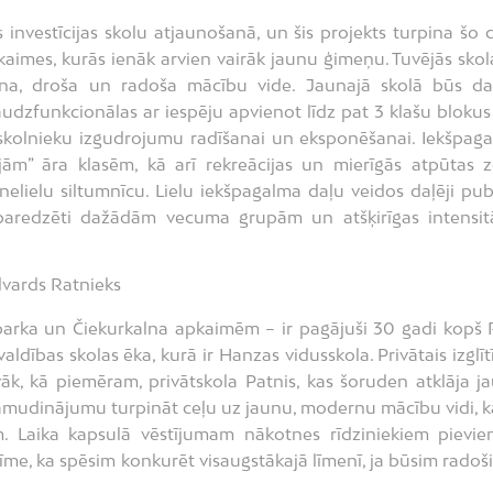
 investīcijas skolu atjaunošanā, un šis projekts turpina šo c
aimes, kurās ienāk arvien vairāk jaunu ģimeņu. Tuvējās skola
rna, droša un radoša mācību vide. Jaunajā skolā būs d
audzfunkcionālas ar iespēju apvienot līdz pat 3 klašu blokus
 skolnieku izgudrojumu radīšanai un eksponēšanai. Iekšpag
jām” āra klasēm, kā arī rekreācijas un mierīgās atpūtas 
ielu siltumnīcu. Lielu iekšpagalma daļu veidos daļēji publ
paredzēti dažādām vecuma grupām un atšķirīgas intensit
dvards Ratnieks
ežaparka un Čiekurkalna apkaimēm – ir pagājuši 30 gadi kopš 
dības skolas ēka, kurā ir Hanzas vidusskola. Privātais izglīt
īvāk, kā piemēram, privātskola Patnis, kas šoruden atklāja j
r pamudinājumu turpināt ceļu uz jaunu, modernu mācību vidi, ka
m. Laika kapsulā vēstījumam nākotnes rīdziniekiem pievie
zīme, ka spēsim konkurēt visaugstākajā līmenī, ja būsim radoši.