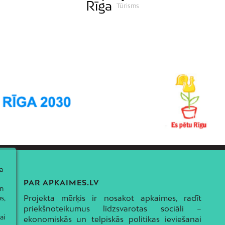
Rīga
Tūrisms
a
PAR APKAIMES.LV
ām
Projekta mērķis ir nosakot apkaimes, radīt
s,
priekšnoteikumus līdzsvarotas sociāli –
ai
ekonomiskās un telpiskās politikas ieviešanai