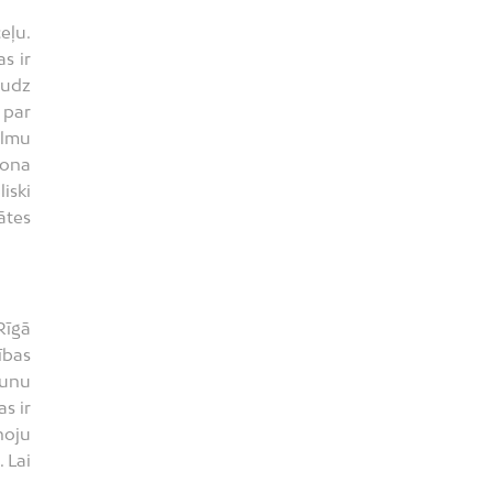
eļu.
s ir
audz
 par
almu
zona
iski
ātes
Rīgā
ības
aunu
s ir
noju
 Lai