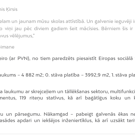
is Ķirsis
elam un jaunam mūsu skolas attīstībā. Un galvenie ieguvēji ir
 viņi jau pēc diviem gadiem šeit mācīsies. Bērniem šis ir l
avus vēlējumus,”
Neimane
iro (ar PVN), no tiem paredzēts piesaistīt Eiropas sociālā
kums – 4 882 m2; 0. stāva platība – 3992,9 m2, 1. stāva pla
rta laukumu ar skrejceļiem un tāllēkšanas sektoru, multifunkc
ementus, 119 riteņu statīvus, kā arī bagātīgus koku un
āvu un pārsegumu. Nākamgad – pabeigt galvenās ēkas n
fasādes apdari un iekšējos inženiertīklus, kā arī uzsākt teri