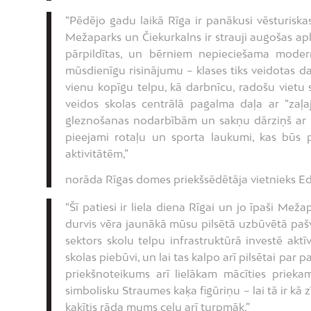
“Pēdējo gadu laikā Rīga ir panākusi vēsturiskas
Mežaparks un Čiekurkalns ir strauji augošas apk
pārpildītas, un bērniem nepieciešama mode
mūsdienīgu risinājumu – klases tiks veidotas d
vienu kopīgu telpu, kā darbnīcu, radošu vietu
veidos skolas centrālā pagalma daļa ar “zaļa
gleznošanas nodarbībām un sakņu dārziņš ar nel
pieejami rotaļu un sporta laukumi, kas būs 
aktivitātēm,”
norāda Rīgas domes priekšsēdētāja vietnieks E
“Šī patiesi ir liela diena Rīgai un jo īpaši M
durvis vēra jaunākā mūsu pilsētā uzbūvētā pašval
sektors skolu telpu infrastruktūrā investē akt
skolas piebūvi, un lai tas kalpo arī pilsētai pa
priekšnoteikums arī lielākam mācīties prieka
simbolisku Straumes kaķa figūriņu – lai tā ir kā 
kaķītis rāda mums ceļu arī turpmāk,”