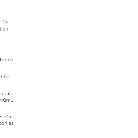
 šie
iels
 fonda
tība –
ionālo
 krūmu
esošās
torijas