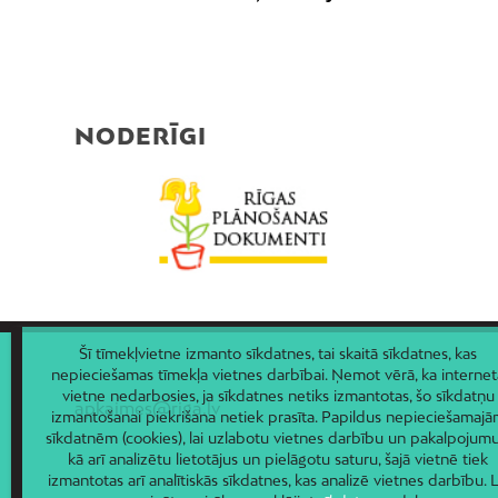
NODERĪGI
Šī tīmekļvietne izmanto sīkdatnes, tai skaitā sīkdatnes, kas
nepieciešamas tīmekļa vietnes darbībai. Ņemot vērā, ka internet
vietne nedarbosies, ja sīkdatnes netiks izmantotas, šo sīkdatņu
apkaimes@riga.lv
izmantošanai piekrišana netiek prasīta. Papildus nepieciešamaj
sīkdatnēm (cookies), lai uzlabotu vietnes darbību un pakalpojumu
kā arī analizētu lietotājus un pielāgotu saturu, šajā vietnē tiek
izmantotas arī analītiskās sīkdatnes, kas analizē vietnes darbību. L