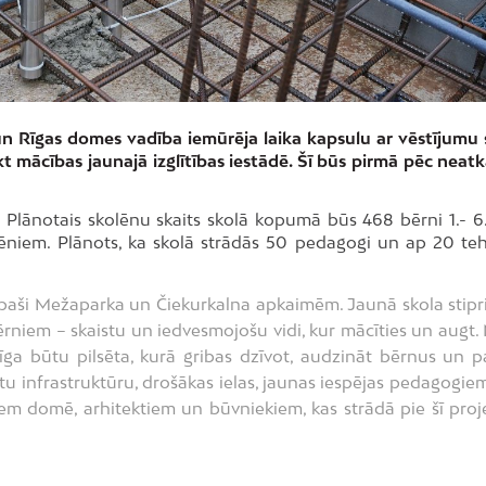
n Rīgas domes vadība iemūrēja laika kapsulu ar vēstījumu 
t mācības jaunajā izglītības iestādē. Šī būs pirmā pēc neatk
.
Plānotais skolēnu skaits skolā kopumā būs 468 bērni 1.- 6.
olēniem. Plānots, ka skolā strādās 50 pedagogi un ap 20 teh
 bet īpaši Mežaparka un Čiekurkalna apkaimēm. Jaunā skola stipr
ērniem – skaistu un iedvesmojošu vidi, kur mācīties un augt.
Rīga būtu pilsēta, kurā gribas dzīvot, audzināt bērnus un pa
otu infrastruktūru, drošākas ielas, jaunas iespējas pedagogie
ģiem domē, arhitektiem un būvniekiem, kas strādā pie šī proj