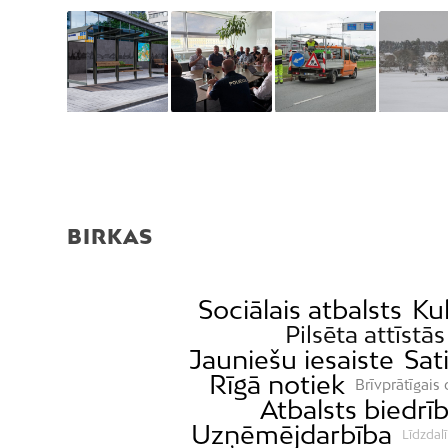
BIRKAS
Sociālais atbalsts
Ku
Pilsēta attīstās
Jauniešu iesaiste
Sat
Rīgā notiek
Brīvprātīgais
Atbalsts biedr
Uzņēmējdarbība
Līdzdal