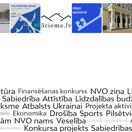
ltūra
NVO ziņa
L
Finansēšanas konkurss
Sabiedrība
Attīstība
Līdzdalības bud
iksme
Atbalsts Ukrainai
Projekta aktiv
Drošība
Sports
Pilsētv
Ekonomika
 darbs
ībām
NVO nams
Veselība
Latviešu valodas kursi
Konkursa projekts
Sabiedrības
ības budžets