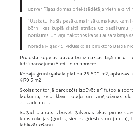
uzsver Rīgas domes priekšsēdētāja vietnieks Viln
“Uzskatu, ka šis pasākums ir sākums kaut kam li
bērni, kas kuplā skaitā atnāca uz pasākumu, jo
notikums, un viņi nākotnes kapsulai sarakstīja s
norāda Rīgas 45. vidusskolas direktore Baiba 
Projekta kopējās būvdarbu izmaksas 15,3 miljoni e
līdzfinansējumu 5 milj. eiro apmērā.
Kopējā gruntsgabala platība 26 690 m2, apbūves lau
4179,5 m2.
Skolas teritorijā paredzēts izbūvēt arī futbola spo
laukumu, zaļo klasi, rotaļu un vingrošanas el
apstādījumus.
Šogad plānots izbūvēt galvenās ēkas pirmo st
konstrukcijas (grīdas, sienas, griestus un jumtu), 
labiekārtošanu.