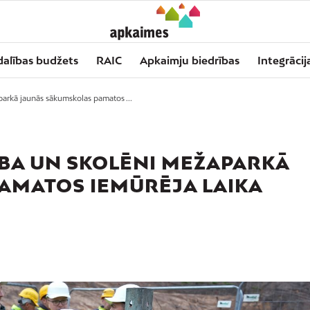
dalības budžets
RAIC
Apkaimju biedrības
Integrācij
parkā jaunās sākumskolas pamatos ...
ĪBA UN SKOLĒNI MEŽAPARKĀ
AMATOS IEMŪRĒJA LAIKA