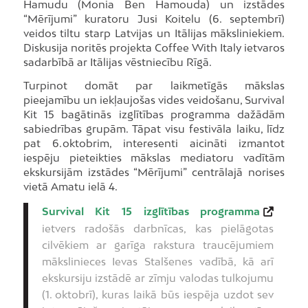
Hamudu (Monia Ben Hamouda) un izstādes
“Mērījumi” kuratoru Jusi Koitelu (6. septembrī)
veidos tiltu starp Latvijas un Itālijas māksliniekiem.
Diskusija noritēs projekta Coffee With Italy ietvaros
sadarbībā ar Itālijas vēstniecību Rīgā.
Turpinot domāt par laikmetīgās mākslas
pieejamību un iekļaujošas vides veidošanu, Survival
Kit 15 bagātinās izglītības programma dažādām
sabiedrības grupām. Tāpat visu festivāla laiku, līdz
pat 6. oktobrim, interesenti aicināti izmantot
iespēju pieteikties mākslas mediatoru vadītām
ekskursijām izstādes “Mērījumi” centrālajā norises
vietā Amatu ielā 4.
Survival Kit 15 izglītības programma
ietvers radošās darbnīcas, kas pielāgotas
cilvēkiem ar garīga rakstura traucējumiem
mākslinieces Ievas Stalšenes vadībā, kā arī
ekskursiju izstādē ar zīmju valodas tulkojumu
(1. oktobrī), kuras laikā būs iespēja uzdot sev