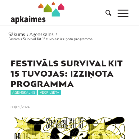
Sākums
Āgenskalns
/
/
Festivāls Survival Kit 15 tuvojas: izziņota programma
FESTIVĀLS SURVIVAL KIT
15 TUVOJAS: IZZIŅOTA
PROGRAMMA
ĀGENSKALNS
,
VECPILSĒTA
09/09/2024