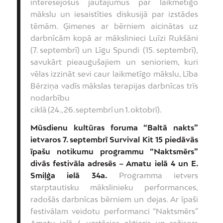
interesējošus jautājumus par laikmetīgo
mākslu un iesaistīties diskusijā par izstādes
tēmām. Ģimenes ar bērniem aicinātas uz
darbnīcām kopā ar mākslinieci Luīzi Rukšāni
(7. septembrī) un Līgu Spundi (15. septembrī),
savukārt pieaugušajiem un senioriem, kuri
vēlas izzināt sevi caur laikmetīgo mākslu, Lība
Bērziņa vadīs mākslas terapijas darbnīcas trīs
nodarbību
ciklā (24., 26. septembrī un 1. oktobrī).
Mūsdienu kultūras foruma “Baltā nakts”
ietvaros 7. septembrī Survival Kit 15 piedāvās
īpašu notikumu programmu “Naktsmērs”
divās festivāla adresēs – Amatu ielā 4 un E.
Smiļģa ielā 34a.
Programma ietvers
starptautisku mākslinieku performances,
radošās darbnīcas bērniem un dejas. Ar īpaši
festivālam veidotu performanci “Naktsmērs”