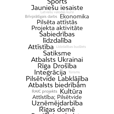
Sports
Jauniešu iesaiste
Latviešu valodas kursi
Ekonomika
Brīvprātīgais darbs
Pilsēta attīstās
Projekta aktivitāte
Sabiedrības
līdzdalība
Attīstība
Līdzdalības budžets
Satiksme
Atbalsts Ukrainai
Rīga
Drošība
Integrācija
Tūrisms
Pilsētvide
Labklājība
Atbalsts biedrībām
Kultūra
RAIC projekts
Attīstība; Pilsētvide
Uzņēmējdarbība
Rīgas domē