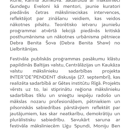
Rune, Karīna Šumkova. Sadarbībā ar mākslinieci
Gundegu Eveloni kā mentori, jaunie kuratori
piedāvās četras mākslinieciskas intervences,
reflektējot par zināšanu veidiem, kas veidos
nākotnes pilsētu. Teorētisko ietvaru jauniešu
programmai atvērtā lekcijā piedāvās kritiskā
posthumānisma un nākotnes urbānisma pētniece
Debra Benita Šova (Debra Benita Shaw) no
Lielbritānijas.
Festivāla publiskās programmas pasākumu klāstu
papildinās Baltijas valstu, Centrālāzijas un Kaukāza
valstu mākslinieku sadarbības projekta
INTER*DE*PENDENT diskusija (27. septembrī), kas
realizēta sadarbībā ar Gētes institūtu Rīgā. Projekts
vērsts uz to, lai stiprinātu reģiona mākslinieku
sadarbības tīklu un sniegtu iespēju radošo un
mākslas nozaru profesionāļiem, pētniekiem un
pilsoniskās sabiedrības pārstāvjiem reflektēt par
jautājumiem, kas skar neatkarību, demokrātiju un
plurālistisku sabiedrību. Savukārt saruna ar
festivāla māksliniecēm Līgu Spundi, Moniju Ben