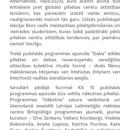
Alternatives, Valiz 2023), kurā autors aicina būt
kritiskiem pret globālo pilsētas centru attīstības
tendenci, kas pamazām izdzēš vietas atmiņu,
neatgriezeniski mainot tās garu. Līdzās publiskajai
lekcijai Bors vadīs meistarklasi pilsētplānošanas un
vietrades studentiem, kuras laikā padziļināti pētīs
pilsētas centru attīstības tendences, par piemēru
ņemot Vecrīgu.
Trešā publiskās pogrammas epizode “Daba” atklās
pilsētas un dabas nesaraujamās, sarežģītās
attiecības kolektīva rituāla formā – divās flāmu
mākslinieces Mirjamas van Imshūtas (Myriam van
Imschoot) vadītās sisināšanas sesijās.
Savukārt pēdējā Survival Kit 15 publiskās
programmas epizode būs veltīta nākotnes pilsētai.
Programmas “Nākotne” satura veidošanā un
īstenošanā iesaistīti Latvijas Laikmetīgās mākslas
centra Brīvprātīgo programmas jaunieši, jaunie
kuratori – Dīvs Jankavs, Valters Kronbergs, Violeta
Kokoreviča, Anete Liepiņa, Katrīna Purviņa, Kate