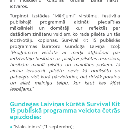
ietvaros.
Turpinot izstādes “Mērījumi” virstēmu, festivāla
publiskajā programmā aicināti piedalīties
mākslinieki un domātāji, kuri reflektēs par
dažādiem zināšanu veidiem, ko rada pilsēta un tās
iedzīvotāju kopienas. Survival Kit 15 publiskās
programmas kuratore Gundega Laiviņa izceļ:
“Programma veidota ar mērķi atgādināt par
iedzīvotāju tiesībām uz piekļuvi pilsētas resursiem,
tiesībām mainīt pilsētu un mainīties pašiem. Tā
aicina ieraudzīt pilsētu nevis kā nofiksētu un
pabeigtu vidi, kurā pārvietoties, bet drīzāk porainu
un allaž mainīgu telpu, kur kaut kas kļūst
iespējams.”
Gundegas Laiviņas kūrētā Survival Kit
15 publiskā programma veidota četrās
epizdodēs:
●
“Mākslinieks” (11. septembrī);