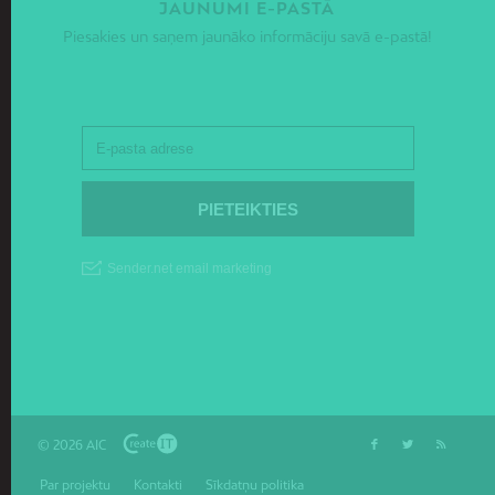
JAUNUMI E-PASTĀ
Piesakies un saņem jaunāko informāciju savā e-pastā!
© 2026 AIC
Par projektu
Kontakti
Sīkdatņu politika