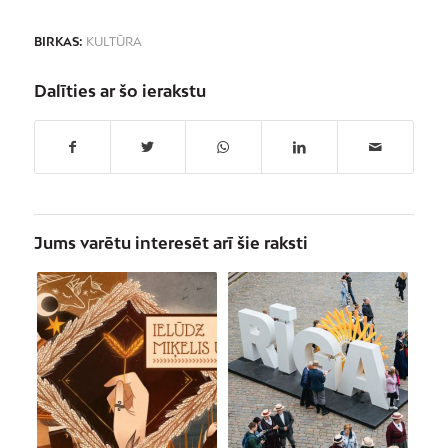
BIRKAS:
KULTŪRA
Dalīties ar šo ierakstu
Jums varētu interesēt arī šie raksti