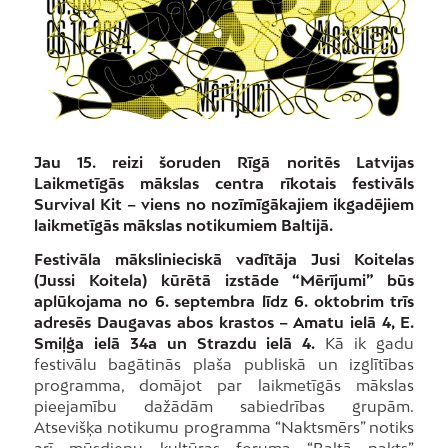
Jau 15. reizi šoruden Rīgā noritēs Latvijas
Laikmetīgās mākslas centra rīkotais festivāls
Survival Kit – viens no nozīmīgākajiem ikgadējiem
laikmetīgās mākslas notikumiem Baltijā.
Festivāla mākslinieciskā vadītāja Jusi Koitelas
(Jussi Koitela) kūrētā izstāde “Mērījumi” būs
aplūkojama no 6. septembra līdz 6. oktobrim trīs
adresēs Daugavas abos krastos – Amatu ielā 4, E.
Smiļģa ielā 34a un Strazdu ielā 4.
Kā ik gadu
festivālu bagātinās plaša publiskā un izglītības
programma, domājot par laikmetīgās mākslas
pieejamību dažādām sabiedrības grupām.
Atsevišķa notikumu programma “Naktsmērs” notiks
arī mūsdienu kultūras foruma “Baltā nakts”