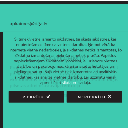
apkaimes@riga.lv
Šī tīmekļvietne izmanto sīkdatnes, tai skaitā sīkdatnes, kas
nepieciešamas tīmekļa vietnes darbībai. Ņemot vērā, ka
interneta vietne nedarbosies, ja sīkdatnes netiks izmantotas, šo
sīkdatņu izmantošanai piekrišana netiek prasīta. Papildus
PAR APKAIMES.LV
nepieciešamajām sīkdatnēm (cookies), lai uzlabotu vietnes
darbību un pakalpojumus, kā arī analizētu lietotājus un
Projekta mērķis ir nosakot apkaimes, radīt
pielāgotu saturu, šajā vietnē tiek izmantotas arī analītiskās
priekšnoteikumus līdzsvarotas sociāli –
sīkdatnes, kas analizē vietnes darbību. Lai uzzinātu vairāk
ekonomiskās un telpiskās politikas ieviešanai Rīgas
apmeklējiet
sīkdatņu
sadaļu.
pilsētas administratīvajā teritorijā.
Piekļūstamības paziņojums
PIEKRĪTU
NEPIEKRĪTU