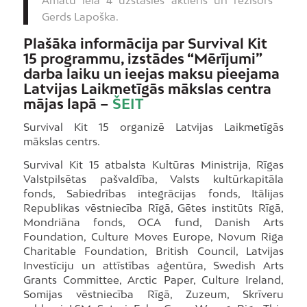
Amatu ielā 4 uzstāsies aktieris un režisors
Gerds Lapoška.
Plašāka informācija par Survival Kit
15 programmu, izstādes “Mērījumi”
darba laiku un ieejas maksu pieejama
Latvijas Laikmetīgās mākslas centra
mājas lapā –
ŠEIT
Survival Kit 15 organizē Latvijas Laikmetīgās
mākslas centrs.
Survival Kit 15 atbalsta Kultūras Ministrija, Rīgas
Valstpilsētas pašvaldība, Valsts kultūrkapitāla
fonds, Sabiedrības integrācijas fonds, Itālijas
Republikas vēstniecība Rīgā, Gētes institūts Rīgā,
Mondriāna fonds, OCA fund, Danish Arts
Foundation, Culture Moves Europe, Novum Riga
Charitable Foundation, British Council, Latvijas
Investīciju un attīstības aģentūra, Swedish Arts
Grants Committee, Arctic Paper, Culture Ireland,
Somijas vēstniecība Rīgā, Zuzeum, Skrīveru