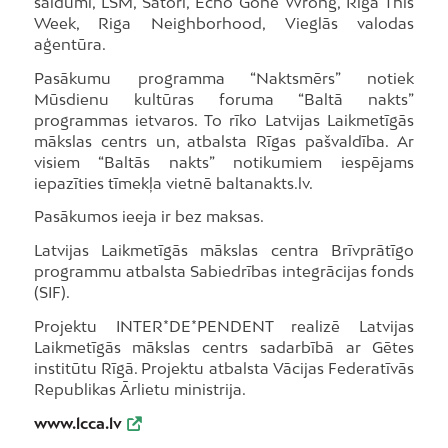
saldumi, LSM, Satori, Echo Gone Wrong, Riga This
Week, Riga Neighborhood, Vieglās valodas
aģentūra.
Pasākumu programma “Naktsmērs” notiek
Mūsdienu kultūras foruma “Baltā nakts”
programmas ietvaros. To rīko Latvijas Laikmetīgās
mākslas centrs un, atbalsta Rīgas pašvaldība. Ar
visiem “Baltās nakts” notikumiem iespējams
iepazīties tīmekļa vietnē baltanakts.lv.
Pasākumos ieeja ir bez maksas.
Latvijas Laikmetīgās mākslas centra Brīvprātīgo
programmu atbalsta Sabiedrības integrācijas fonds
(SIF).
Projektu INTER*DE*PENDENT realizē Latvijas
Laikmetīgās mākslas centrs sadarbībā ar Gētes
institūtu Rīgā. Projektu atbalsta Vācijas Federatīvās
Republikas Ārlietu ministrija.
www.lcca.lv