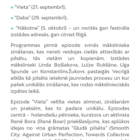
●
“Vieta” (21. septembrī);
●
“Daba” (29. septembrī);
●
“Nākotne” (5. oktobrī) – un noritēs gan festivāla
izstādes adresēs, gan citviet Rīgā.
Programmas pirmā epizode svinēs mākslinieka
zināšanas, kas nereti veidojas ciešās attiecībās ar
pilsētu, tās vietām un kopienām. Izstādes
mākslinieki Linda Boļšakova, Luīze Rukšāne, Līga
Spunde un Konstantīns Žukovs pastaigās Vecrīgā
atklās kā pilsēta ietekmē jaunrades procesu un kur
paliek unikālās zināšanas, kas rodas mākslinieciskās
izpētes laikā.
Epizode “Vieta” veltīta vietas atmiņai, zināšanām
un praksēm, kas to padara unikālu. Epizodes
centrā – holandiešu pētnieka, kuratora un aktīvista
Renē Bora (René Boer) priekšlasījums, kas aplūkos
idejas no viņa grāmatas “Gludā pilsēta” (Smooth
City: Against Urban Perfection, Towards Collective