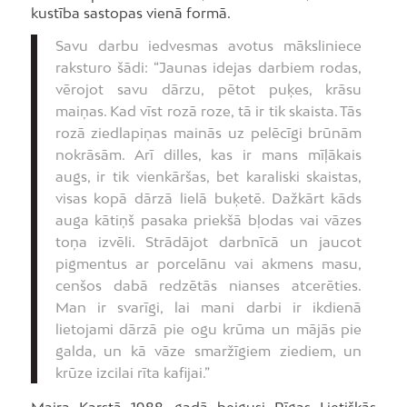
kustība sastopas vienā formā.
Savu darbu iedvesmas avotus māksliniece
raksturo šādi: “Jaunas idejas darbiem rodas,
vērojot savu dārzu, pētot puķes, krāsu
maiņas. Kad vīst rozā roze, tā ir tik skaista. Tās
rozā ziedlapiņas mainās uz pelēcīgi brūnām
nokrāsām. Arī dilles, kas ir mans mīļākais
augs, ir tik vienkāršas, bet karaliski skaistas,
visas kopā dārzā lielā buķetē. Dažkārt kāds
auga kātiņš pasaka priekšā bļodas vai vāzes
toņa izvēli. Strādājot darbnīcā un jaucot
pigmentus ar porcelānu vai akmens masu,
cenšos dabā redzētās nianses atcerēties.
Man ir svarīgi, lai mani darbi ir ikdienā
lietojami dārzā pie ogu krūma un mājās pie
galda, un kā vāze smaržīgiem ziediem, un
krūze izcilai rīta kafijai.”
Maira Karstā 1988. gadā beigusi Rīgas Lietišķās