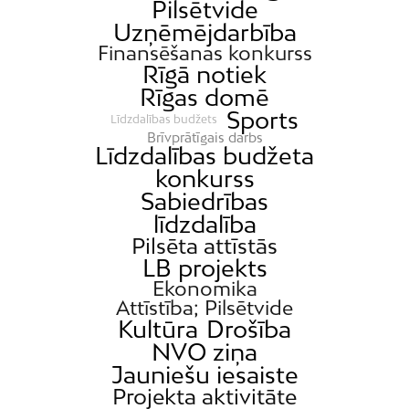
Pilsētvide
Uzņēmējdarbība
Finansēšanas konkurss
Rīgā notiek
Rīgas domē
Sports
Līdzdalības budžets
Brīvprātīgais darbs
Līdzdalības budžeta
konkurss
Sabiedrības
līdzdalība
Pilsēta attīstās
LB projekts
Ekonomika
Attīstība; Pilsētvide
Kultūra
Drošība
NVO ziņa
Jauniešu iesaiste
Projekta aktivitāte