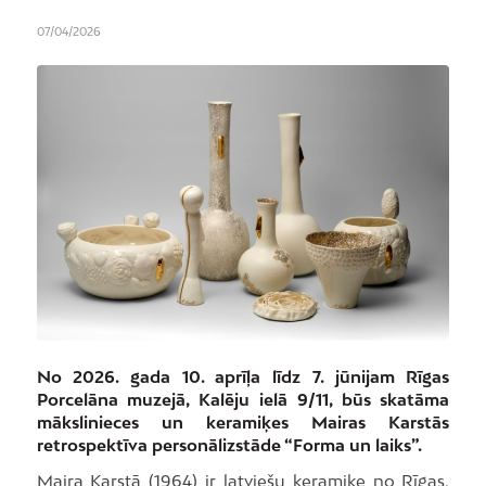
07/04/2026
No 2026. gada 10. aprīļa līdz 7. jūnijam Rīgas
Porcelāna muzejā, Kalēju ielā 9/11, būs skatāma
mākslinieces un keramiķes Mairas Karstās
retrospektīva personālizstāde “Forma un laiks”.
Maira Karstā (1964) ir latviešu keramiķe no Rīgas,