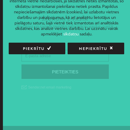
interneta vietne nedarbosies, ja sīkdatnes netiks izmantotas, šo
sīkdatņu izmantošanai piekrišana netiek prasīta. Papildus
nepieciešamajām sīkdatnēm (cookies), lai uzlabotu vietnes
darbību un pakalpojumus, kā arī analizētu lietotājus un
JAUNUMI E-PASTĀ
pielāgotu saturu, šajā vietnē tiek izmantotas arī analītiskās
Piesakies un saņem jaunāko informāciju savā e-pastā!
sīkdatnes, kas analizē vietnes darbību. Lai uzzinātu vairāk
apmeklējiet
sīkdatņu
sadaļu.
PIEKRĪTU
NEPIEKRĪTU