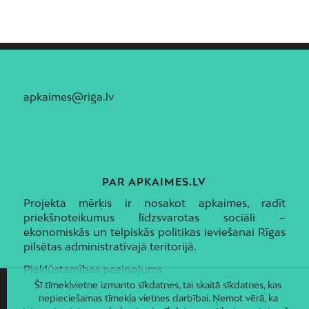
apkaimes@riga.lv
PAR APKAIMES.LV
Projekta mērķis ir nosakot apkaimes, radīt
priekšnoteikumus līdzsvarotas sociāli –
ekonomiskās un telpiskās politikas ieviešanai Rīgas
pilsētas administratīvajā teritorijā.
Piekļūstamības paziņojums
Šī tīmekļvietne izmanto sīkdatnes, tai skaitā sīkdatnes, kas
nepieciešamas tīmekļa vietnes darbībai. Ņemot vērā, ka