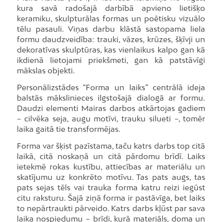
kura savā radošajā darbībā apvieno lietišķo
keramiku, skulpturālas formas un poētisku vizuālo
tēlu pasauli. Viņas darbu klāstā sastopama liela
formu daudzveidība: trauki, vāzes, krūzes, šķīvji un
dekoratīvas skulptūras, kas vienlaikus kalpo gan kā
ikdienā lietojami priekšmeti, gan kā patstāvīgi
mākslas objekti.
Personālizstādes “Forma un laiks” centrālā ideja
balstās mākslinieces ilgstošajā dialogā ar formu.
Daudzi elementi Mairas darbos atkārtojas gadiem
– cilvēka seja, augu motīvi, trauku silueti –, tomēr
laika gaitā tie transformējas.
Forma var šķist pazīstama, taču katrs darbs top citā
laikā, citā noskaņā un citā pārdomu brīdī. Laiks
ietekmē rokas kustību, attiecības ar materiālu un
skatījumu uz konkrēto motīvu. Tas pats augs, tas
pats sejas tēls vai trauka forma katru reizi iegūst
citu raksturu. Šajā ziņā forma ir pastāvīga, bet laiks
to nepārtraukti pārveido. Katrs darbs kļūst par sava
laika nospiedumu – brīdi, kurā materiāls, doma un