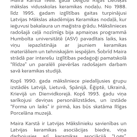
mākslas vidusskolas keramikas nodaļu. No 1988.
līdz 1995. gadam izglītības gaitas turpinājusi
Latvijas Mākslas akadēmijas Keramikas nodaļā, kur
ieguvusi bakalaura un maģistra grādu. Mākslinieces
radošajā ceļā nozīmīgs bija apmaiņas programmā
Humbolta universitātē (ASV) pavadītais laiks, kas
viņu iepazīstināja ar jauniem keramikas
materiāliem un tehniskajām iespējām. Šobrīd Maira
strādā par interešu izglītības pedagoģi pamatskolā
“Rīdze” un paralēli pievēršas radošajam darbam
savā keramikas studijā.
Kopš 1990. gada māksliniece piedalījusies grupu
izstādēs Latvijā, Lietuvā, Spānijā, Ēģiptē, Ukrainā,
Krievijā un Dienvidkorejā. Kopš 1993. gadu viņa
sarīkojusi deviņas personālizstādes, un izstāde
“Forma un laiks” ir pirmā, kas būs skatāma Rīgas
Porcelāna muzejā.
Maira Karstā ir Latvijas Mākslinieku savienības un
Latvijas keramikas asociācijas biedre, viņa
darbojusies arī keramikas asociācijā “Logs”.