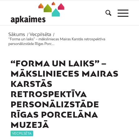
Sākums
Vecpilsēta
/
/
“Forma un laiks” – mākslinieces Mairas Karstās retrospektīva
personālizstāde Rīgas Porc...
“FORMA UN LAIKS” –
MĀKSLINIECES MAIRAS
KARSTĀS
RETROSPEKTĪVA
PERSONĀLIZSTĀDE
RĪGAS PORCELĀNA
MUZEJĀ
VECPILSĒTA