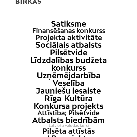
BIRKAS
Satiksme
Finansēšanas konkurss
Projekta aktivitāte
Sociālais atbalsts
Pilsētvide
Līdzdalības budžeta
konkurss
Uzņēmējdarbība
Veselība
Jauniešu iesaiste
Rīga
Kultūra
Konkursa projekts
Attīstība; Pilsētvide
Atbalsts biedrībām
Latviešu valodas kursi
Pilsēta attīstās