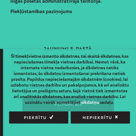
Rīgas pilsētas administratīvajā teritorijā.
Piekļūstamības paziņojums
JAUNUMI E-PASTĀ
Šī tīmekļvietne izmanto sīkdatnes, tai skaitā sīkdatnes, kas
Piesakies un saņem jaunāko informāciju savā e-pastā!
nepieciešamas tīmekļa vietnes darbībai. Ņemot vērā, ka
interneta vietne nedarbosies, ja sīkdatnes netiks
izmantotas, šo sīkdatņu izmantošanai piekrišana netiek
prasīta. Papildus nepieciešamajām sīkdatnēm (cookies), lai
uzlabotu vietnes darbību un pakalpojumus, kā arī analizētu
lietotājus un pielāgotu saturu, šajā vietnē tiek izmantotas
arī analītiskās sīkdatnes, kas analizē vietnes darbību. Lai
uzzinātu vairāk apmeklējiet
sīkdatņu
sadaļu.
PIEKRĪTU
NEPIEKRĪTU