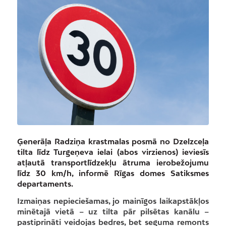
Ģenerāļa Radziņa krastmalas posmā no Dzelzceļa
tilta līdz Turgeņeva ielai (abos virzienos) ieviesīs
atļautā transportlīdzekļu ātruma ierobežojumu
līdz 30 km/h, informē Rīgas domes Satiksmes
departaments.
Izmaiņas nepieciešamas, jo mainīgos laikapstākļos
minētajā vietā – uz tilta pār pilsētas kanālu –
pastiprināti veidojas bedres, bet seguma remonts