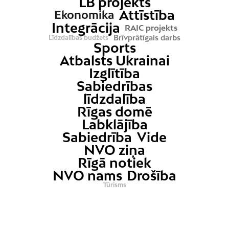
LB projekts
Attīstība
Ekonomika
Integrācija
RAIC projekts
Brīvprātīgais darbs
Līdzdalības budžets
Sports
Atbalsts Ukrainai
Izglītība
Sabiedrības
līdzdalība
Rīgas domē
Labklājība
Sabiedrība
Vide
NVO ziņa
Rīgā notiek
NVO nams
Drošība
Tūrisms