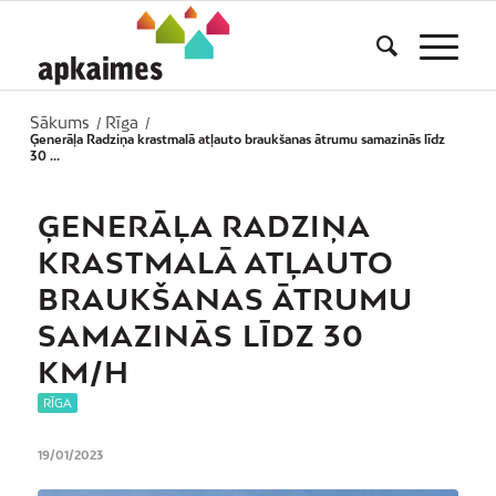
Sākums
Rīga
/
/
Ģenerāļa Radziņa krastmalā atļauto braukšanas ātrumu samazinās līdz
30 ...
ĢENERĀĻA RADZIŅA
KRASTMALĀ ATĻAUTO
BRAUKŠANAS ĀTRUMU
SAMAZINĀS LĪDZ 30
KM/H
RĪGA
19/01/2023