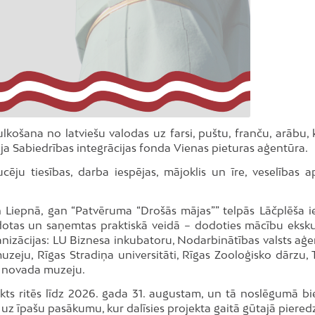
ulkošana no latviešu valodas uz farsi, puštu, franču, arābu, 
ja Sabiedrības integrācijas fonda Vienas pieturas aģentūra.
ēju tiesības, darba iespējas, mājoklis un īre, veselības a
 Liepnā, gan “Patvēruma “Drošās mājas”” telpās Lāčplēša ie
odotas un saņemtas praktiskā veidā – dodoties mācību ekskur
nizācijas: LU Biznesa inkubatoru, Nodarbinātības valsts aģe
zeju, Rīgas Stradiņa universitāti, Rīgas Zooloģisko dārzu, 
es novada muzeju.
ekts ritēs līdz 2026. gada 31. augustam, un tā noslēgumā bi
uz īpašu pasākumu, kur dalīsies projekta gaitā gūtajā piered