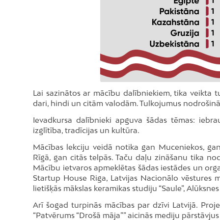
Lai sazinātos ar mācību dalībniekiem, tika veikta t
dari, hindi un citām valodām. Tulkojumus nodrošinā
Ievadkursa dalībnieki apguva šādas tēmas: iebrauc
izglītība, tradīcijas un kultūra.
Mācības lekciju veidā notika gan Muceniekos, gan
Rīgā, gan citās telpās. Taču daļu zināšanu tika n
Mācību ietvaros apmeklētas šādas iestādes un orga
Startup House Riga, Latvijas Nacionālo vēstures mu
lietišķās mākslas keramikas studiju “Saule”, Alūksn
Arī šogad turpinās mācības par dzīvi Latvijā. Proj
“Patvērums “Drošā māja”” aicinās mediju pārstāvjus 