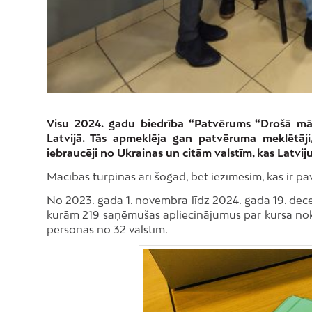
Visu 2024. gadu biedrība “Patvērums “Drošā māj
Latvijā. Tās apmeklēja gan patvēruma meklētāj
iebraucēji no Ukrainas un citām valstīm, kas Latvij
Mācības turpinās arī šogad, bet iezīmēsim, kas ir pa
No 2023. gada 1. novembra līdz 2024. gada 19. dece
kurām 219 saņēmušas apliecinājumus par kursa nokl
personas no 32 valstīm.