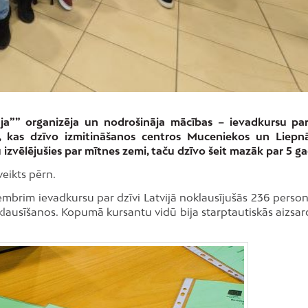
a”” organizēja un nodrošināja mācības – ievadkursu par
i, kas dzīvo izmitināšanos centros Muceniekos un Liepn
u izvēlējušies par mītnes zemi, taču dzīvo šeit mazāk par 5 g
veikts pērn.
mbrim ievadkursu par dzīvi Latvijā noklausījušās 236 person
ausīšanos. Kopumā kursantu vidū bija starptautiskās aizsar