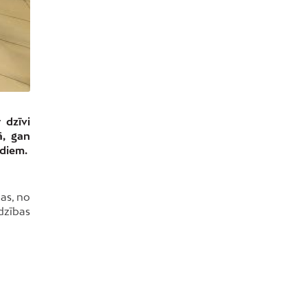
 dzīvi
ā, gan
adiem.
as, no
dzības