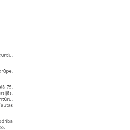
kurdu,
prūpe,
lā 75,
sijās.
ntūru,
Tautas
edrība
zē.