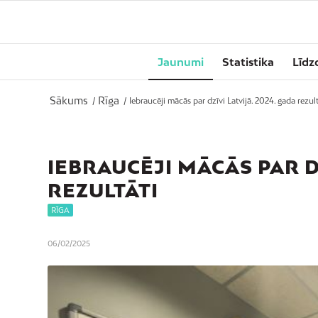
Jaunumi
Statistika
Līdz
Sākums
Rīga
/
/
Iebraucēji mācās par dzīvi Latvijā. 2024. gada rezult
IEBRAUCĒJI MĀCĀS PAR DZ
REZULTĀTI
RĪGA
06/02/2025