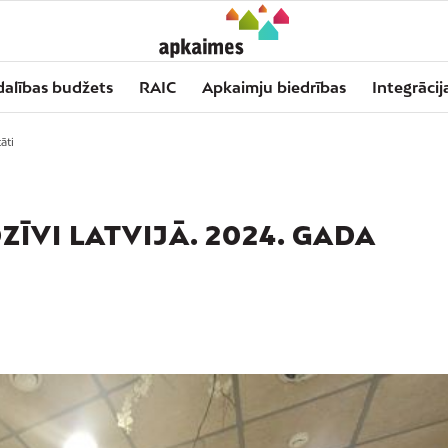
dalības budžets
RAIC
Apkaimju biedrības
Integrācij
āti
ĪVI LATVIJĀ. 2024. GADA