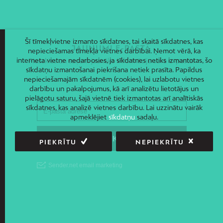
Šī tīmekļvietne izmanto sīkdatnes, tai skaitā sīkdatnes, kas
JAUNUMI E-PASTĀ
nepieciešamas tīmekļa vietnes darbībai. Ņemot vērā, ka
interneta vietne nedarbosies, ja sīkdatnes netiks izmantotas, šo
Piesakies un saņem jaunāko informāciju savā e-pastā!
sīkdatņu izmantošanai piekrišana netiek prasīta. Papildus
nepieciešamajām sīkdatnēm (cookies), lai uzlabotu vietnes
darbību un pakalpojumus, kā arī analizētu lietotājus un
pielāgotu saturu, šajā vietnē tiek izmantotas arī analītiskās
sīkdatnes, kas analizē vietnes darbību. Lai uzzinātu vairāk
apmeklējiet
sīkdatņu
sadaļu.
PIEKRĪTU
NEPIEKRĪTU