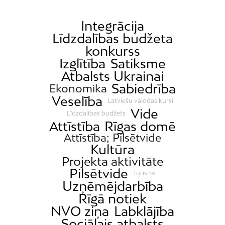
Integrācija
Līdzdalības budžeta
konkurss
Izglītība
Satiksme
Atbalsts Ukrainai
Sabiedrība
Ekonomika
Veselība
Latviešu valodas kursi
Vide
Līdzdalības budžets
Attīstība
Rīgas domē
Attīstība; Pilsētvide
Kultūra
Projekta aktivitāte
Pilsētvide
Tūrisms
Uzņēmējdarbība
Rīgā notiek
NVO ziņa
Labklājība
Sociālais atbalsts