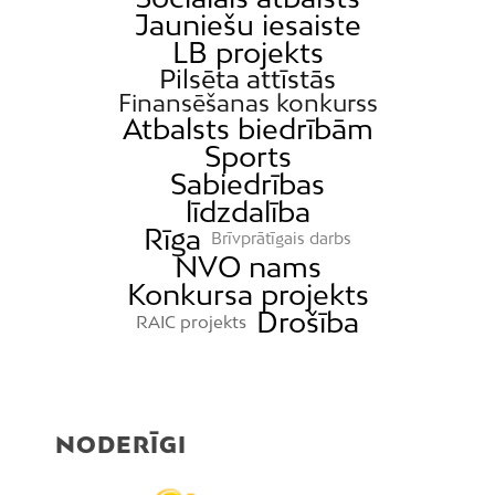
Jauniešu iesaiste
LB projekts
Pilsēta attīstās
Finansēšanas konkurss
Atbalsts biedrībām
Sports
Sabiedrības
līdzdalība
Rīga
Brīvprātīgais darbs
NVO nams
Konkursa projekts
Drošība
RAIC projekts
NODERĪGI