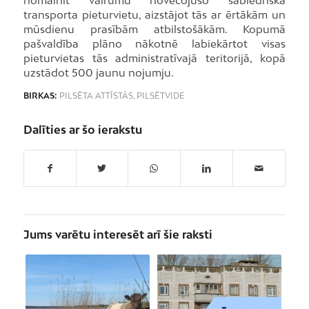
nomainīt vairumu novecojušo sabiedriskā
transporta pieturvietu, aizstājot tās ar ērtākām un
mūsdienu prasībām atbilstošākām. Kopumā
pašvaldība plāno nākotnē labiekārtot visas
pieturvietas tās administratīvajā teritorijā, kopā
uzstādot 500 jaunu nojumju.
BIRKAS:
PILSĒTA ATTĪSTĀS
,
PILSĒTVIDE
Dalīties ar šo ierakstu
Jums varētu interesēt arī šie raksti