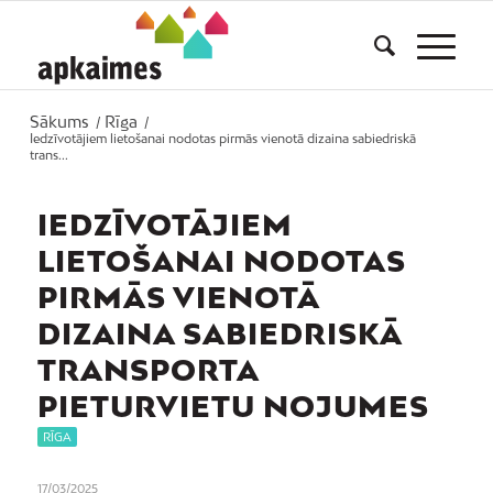
Sākums
Rīga
/
/
Iedzīvotājiem lietošanai nodotas pirmās vienotā dizaina sabiedriskā
trans...
IEDZĪVOTĀJIEM
LIETOŠANAI NODOTAS
PIRMĀS VIENOTĀ
DIZAINA SABIEDRISKĀ
TRANSPORTA
PIETURVIETU NOJUMES
RĪGA
17/03/2025