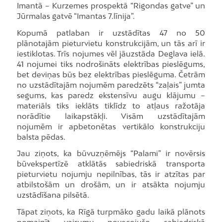
Imantā – Kurzemes prospektā “Rigondas gatve” un
Jūrmalas gatvē “Imantas 7.līnija”.
Kopumā patlaban ir uzstādītas 47 no 50
plānotajām pieturvietu konstrukcijām, un tās arī ir
iestiklotas. Trīs nojumes vēl jāuzstāda Deglava ielā.
41 nojumei tiks nodrošināts elektrības pieslēgums,
bet deviņas būs bez elektrības pieslēguma. Četrām
no uzstādītajām nojumēm paredzēts “zaļais” jumta
segums, kas paredz ekstensīvu augu klājumu –
materiāls tiks ieklāts tiklīdz to atļaus ražotāja
norādītie laikapstākļi. Visām uzstādītajām
nojumēm ir apbetonētas vertikālo konstrukciju
balsta pēdas.
Jau ziņots, ka būvuzņēmējs “Palami” ir novērsis
būvekspertīzē atklātās sabiedriskā transporta
pieturvietu nojumju nepilnības, tās ir atzītas par
atbilstošām un drošām, un ir atsākta nojumju
uzstādīšana pilsētā.
Tāpat ziņots, ka Rīgā turpmāko gadu laikā plānots