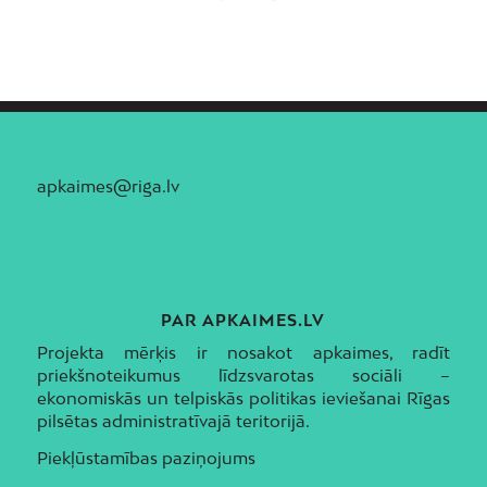
apkaimes@riga.lv
PAR APKAIMES.LV
Projekta mērķis ir nosakot apkaimes, radīt
priekšnoteikumus līdzsvarotas sociāli –
ekonomiskās un telpiskās politikas ieviešanai Rīgas
pilsētas administratīvajā teritorijā.
Piekļūstamības paziņojums