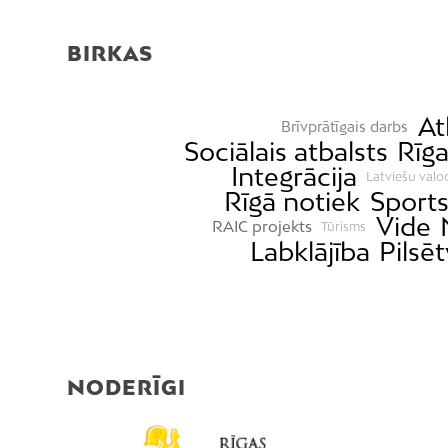
BIRKAS
At
Brīvprātīgais darbs
Sociālais atbalsts
Rīg
Integrācija
Latviešu valo
Rīgā notiek
Sport
Vide
RAIC projekts
Tūrisms
Labklājība
Pilsē
NODERĪGI