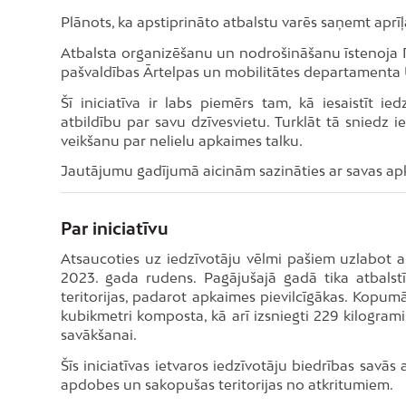
Plānots, ka apstiprināto atbalstu varēs saņemt aprīļa 
Atbalsta organizēšanu un nodrošināšanu īstenoja R
pašvaldības Ārtelpas un mobilitātes departamenta 
Šī iniciatīva ir labs piemērs tam, kā iesaistīt ie
atbildību par savu dzīvesvietu. Turklāt tā sniedz 
veikšanu par nelielu apkaimes talku.
Jautājumu gadījumā aicinām sazināties ar savas a
Par iniciatīvu
Atsaucoties uz iedzīvotāju vēlmi pašiem uzlabot a
2023. gada rudens. Pagājušajā gadā tika atbalstī
teritorijas, padarot apkaimes pievilcīgākas. Kopu
kubikmetri komposta, kā arī izsniegti 229 kilogrami
savākšanai.
Šīs iniciatīvas ietvaros iedzīvotāju biedrības savā
apdobes un sakopušas teritorijas no atkritumiem.