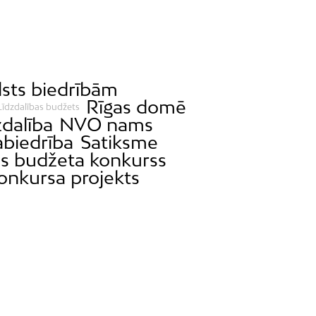
lsts biedrībām
Rīgas domē
Līdzdalības budžets
zdalība
NVO nams
abiedrība
Satiksme
as budžeta konkurss
onkursa projekts