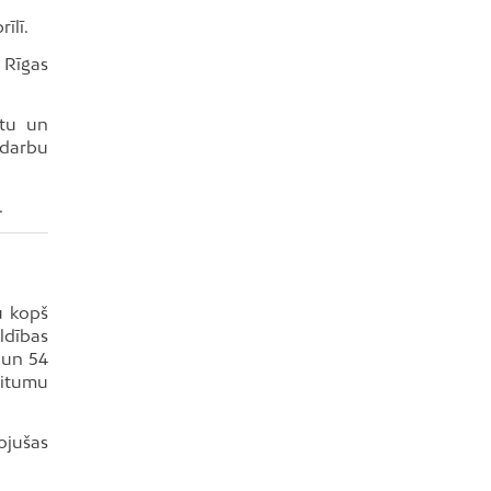
īlī.
 Rīgas
ūtu un
 darbu
.
u kopš
ldības
 un 54
ritumu
ojušas