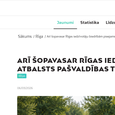
Jaunumi
Statistika
Līdz
Sākums
Rīga
/
/
Arī šopavasar Rīgas iedzīvotāju biedrībām pieejams a
ARĪ ŠOPAVASAR RĪGAS I
ATBALSTS PAŠVALDĪBAS 
RĪGA
06/03/2026