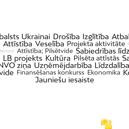
balsts Ukrainai
Drošība
Izglītība
Atba
a
Attīstība
Veselība
Projekta aktivitāte
Sabiedrības līd
Attīstība; Pilsētvide
das kursi
s
LB projekts
Kultūra
S
Pilsēta attīstās
NVO ziņa
Uzņēmējdarbība
Līdzdalīb
tvide
K
Finansēšanas konkurss
Ekonomika
Jauniešu iesaiste