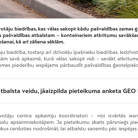
īvotāju biedrības, kas vēlas sakopt kādu pašvaldības zemes g
ies pašvaldības atbalstam – konteineriem atkritumu savākša
nai, kā arī zāliena sēklām.
ju biedrība, tostarp arī dzīvokļu īpašnieku biedrības. Iedzīvot
jām savā apkaimē, kurā vēlas sakopt vidi – savākt atkritumu
Zemes piederību iespējams pārbaudīt pašvaldības ģeotelpisk
atbalsta veidu, jāaizpilda pieteikuma anketa GEO
otāju centra apkaimju koordinatori – viņi izvērtēs iesn
balu apsaimniekotājiem. Ja pieteikumu skaits pārsniegs pi
nlaikus cenšoties nodrošināt, lai atbalstu saņemtu pēc iespējas