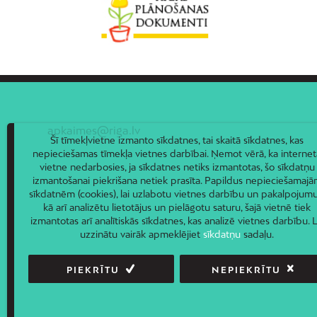
apkaimes@riga.lv
Šī tīmekļvietne izmanto sīkdatnes, tai skaitā sīkdatnes, kas
nepieciešamas tīmekļa vietnes darbībai. Ņemot vērā, ka internet
vietne nedarbosies, ja sīkdatnes netiks izmantotas, šo sīkdatņu
izmantošanai piekrišana netiek prasīta. Papildus nepieciešamaj
sīkdatnēm (cookies), lai uzlabotu vietnes darbību un pakalpojumu
kā arī analizētu lietotājus un pielāgotu saturu, šajā vietnē tiek
izmantotas arī analītiskās sīkdatnes, kas analizē vietnes darbību. L
uzzinātu vairāk apmeklējiet
sīkdatņu
sadaļu.
PIEKRĪTU
NEPIEKRĪTU