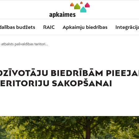
dalības budžets
RAIC
Apkaimju biedrības
Integrācij
tbalsts pašvaldības teritori...
EDZĪVOTĀJU BIEDRĪBĀM PIEEJ
TERITORIJU SAKOPŠANAI