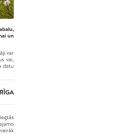
abalu,
nai un
āji var
s vai,
o datu
 RĪGA
iegtās
eejamo
 vairāk