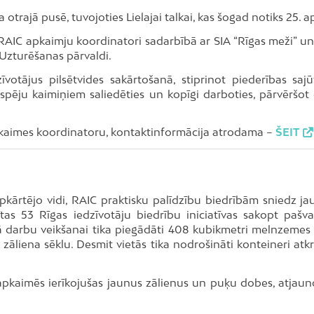
otrajā pusē, tuvojoties Lielajai talkai, kas šogad notiks 25. apr
AIC apkaimju koordinatori sadarbībā ar SIA “Rīgas meži” un
Uzturēšanas pārvaldi.
dzīvotājus pilsētvides sakārtošanā, stiprinot piederības saj
iespēju kaimiņiem saliedēties un kopīgi darboties, pārvēršot
pkaimes koordinatoru, kontaktinformācija atrodama –
ŠEIT
pkārtējo vidi, RAIC praktisku palīdzību biedrībām sniedz ja
tas 53 Rīgas iedzīvotāju biedrību iniciatīvas sakopt pašva
mā darbu veikšanai tika piegādāti 408 kubikmetri melnzemes
 zāliena sēklu. Desmit vietās tika nodrošināti konteineri atk
s apkaimēs ierīkojušas jaunus zālienus un puķu dobes, atjaun