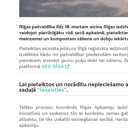
Rīgas pašvaldība līdz 18. martam aicina Rīgas iedz
veidojot pievilcīgāku vidi savā apkaimē, pieteikt
melnzemei un kompostam zāliena un dobju iekārtoša
Pieteikties aicināta jebkura Rīgā reģistrēta iedzīvotā
izvēlēties kādu no pašvaldībai piederošām teritori
piemēram, izveidot jaunu puķu dobi vai zālienu. 
platformā
GEO RĪGA
.
Lai pieteiktos un norādītu nepieciešamo 
sadaļā
“Iesaisties”
.
Tālāko procesu koordinēs Rīgas Apkaimju iedzīv
iniciatīvas un saskaņos tās ar konkrēto zemes ga
atbalstu, tie tiks izskatīti iesniegšanas secībā, vie
apkaimju.