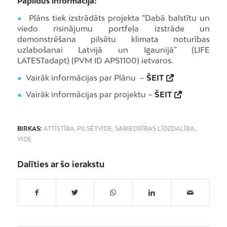
Papildus informācija:
●
Plāns tiek izstrādāts projekta “Dabā balstītu un
viedo risinājumu portfeļa izstrāde un
demonstrēšana pilsētu klimata noturības
uzlabošanai Latvijā un Igaunijā” (LIFE
LATESTadapt) (PVM ID APS1100) ietvaros.
●
Vairāk informācijas par Plānu –
ŠEIT
●
Vairāk informācijas par projektu –
ŠEIT
BIRKAS:
ATTĪSTĪBA
,
PILSĒTVIDE
,
SABIEDRĪBAS LĪDZDALĪBA
,
VIDE
Dalīties ar šo ierakstu