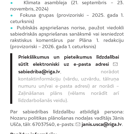
●
Klimata asambleja (21. septembris – 23.
novembris, 2024)
●
Fokusa grupas (provizoriski – 2025. gada 1.
ceturksnis)
●
Publiskās apspriešanas norise, paužot viedokli
sabiedriskās apspriešanas sanāksmē vai iesniedzot
rakstiskus komentārus par Plāna 1. redakciju
(provizoriski – 2026. gada 1. ceturksnis)
Priekšlikumus un pieteikumus līdzdalībai
sūtīt elektroniski uz e-pasta adresi
sabiedriba@riga.lv
, norādot
kontaktinformāciju (vārdu, uzvārdu, tālruņa
numuru un/vai e-pasta adresi) ar norādi –
Zaļināšanas plāns (vēlams norādīt arī
līdzdarbošanās veidu).
Par sabiedrības līdzdalību atbildīgā persona:
Nozaru politikas plānošanas nodaļas vadītājs Jānis
Ušča, tālr. 67037540, e-pasts:
janis.usca@riga.lv
.