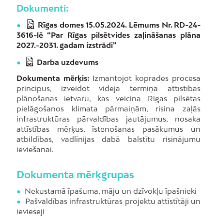
Dokumenti:
●
Rīgas domes 15.05.2024. Lēmums Nr. RD-24-
3616-lē “Par Rīgas pilsētvides zaļināšanas plāna
2027.-2031. gadam izstrādi”
●
Darba uzdevums
Dokumenta mērķis:
Izmantojot koprades procesa
principus, izveidot vidēja termiņa attīstības
plānošanas ietvaru, kas veicina Rīgas pilsētas
pielāgošanos klimata pārmaiņām, risina zaļās
infrastruktūras pārvaldības jautājumus, nosaka
attīstības mērķus, īstenošanas pasākumus un
atbildības, vadlīnijas dabā balstītu risinājumu
ieviešanai.
Dokumenta mērķgrupas
●
Nekustamā īpašuma, māju un dzīvokļu īpašnieki
●
Pašvaldības infrastruktūras projektu attīstītāji un
ieviesēji