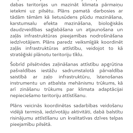
dabas teritorijas un mazināt klimata pārmaiņu
ietekmi uz pilsētu. Plāns pamatā darbosies ar
tādām tēmām kā lietusūdens plūdu mazināšana,
karstumsalu efekta mazināšana, bioloģiskās
daudzveidības saglabāšana un atjaunošana un
zaļās infrastruktūras pieejamības nodrošināšana
iedzīvotājiem. Plāns paredz veiksmīgāk koordinēt
zaļās infrastruktūras attīstību, veidojot to kā
stratēģiski plānotu teritoriju tīklu.
Šobrīd pilsētvides zaļināšanas attīstību apgrūtina
pašvaldības iestāžu sadrumstalotā pārvaldība
saistībā ar zaļo infrastruktūru, īstenošanas
instrumentu un atbalsta mehānismu trūkums, kā
arī zināšanu trūkums par klimata adaptācijai
nepieciešamo teritoriju attīstīšanu.
Plāns veicinās koordinētas sadarbības veidošanu
vidējā termiņā, iedzīvotāju aktivitāti, dabā balstītu
risinājumu attīstīšanu un kvalitatīvas dzīves telpas
pieejamību pilsētā.