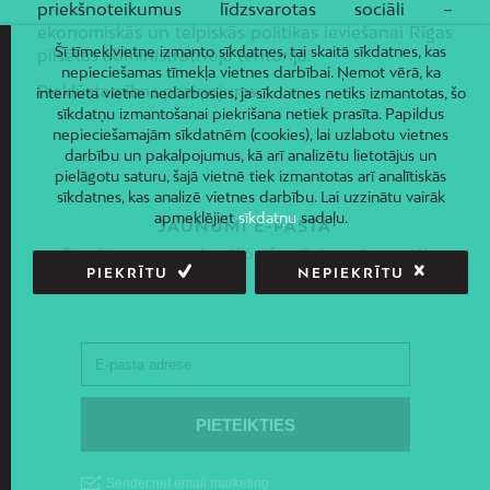
priekšnoteikumus līdzsvarotas sociāli –
ekonomiskās un telpiskās politikas ieviešanai Rīgas
Šī tīmekļvietne izmanto sīkdatnes, tai skaitā sīkdatnes, kas
pilsētas administratīvajā teritorijā.
nepieciešamas tīmekļa vietnes darbībai. Ņemot vērā, ka
Piekļūstamības paziņojums
interneta vietne nedarbosies, ja sīkdatnes netiks izmantotas, šo
sīkdatņu izmantošanai piekrišana netiek prasīta. Papildus
nepieciešamajām sīkdatnēm (cookies), lai uzlabotu vietnes
darbību un pakalpojumus, kā arī analizētu lietotājus un
pielāgotu saturu, šajā vietnē tiek izmantotas arī analītiskās
sīkdatnes, kas analizē vietnes darbību. Lai uzzinātu vairāk
apmeklējiet
sīkdatņu
sadaļu.
JAUNUMI E-PASTĀ
Piesakies un saņem jaunāko informāciju savā e-pastā!
PIEKRĪTU
NEPIEKRĪTU