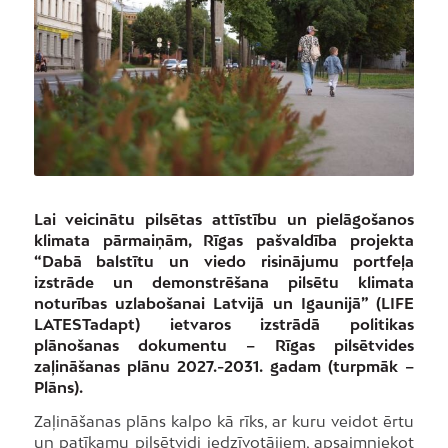
Lai veicinātu pilsētas attīstību un pielāgošanos
klimata pārmaiņām, Rīgas pašvaldība projekta
“Dabā balstītu un viedo risinājumu portfeļa
izstrāde un demonstrēšana pilsētu klimata
noturības uzlabošanai Latvijā un Igaunijā” (LIFE
LATESTadapt) ietvaros izstrādā politikas
plānošanas dokumentu – Rīgas pilsētvides
zaļināšanas plānu 2027.-2031. gadam (turpmāk –
Plāns).
Zaļināšanas plāns kalpo kā rīks, ar kuru veidot ērtu
un patīkamu pilsētvidi iedzīvotājiem, apsaimniekot