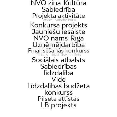
NVO ziņa
Kultūra
Sabiedrība
Projekta aktivitāte
Latviešu valodas kursi
Konkursa projekts
Jauniešu iesaiste
NVO nams
Rīga
Uzņēmējdarbība
Finansēšanas konkurss
Tūrisms
Līdzdalības budžets
Sociālais atbalsts
Sabiedrības
līdzdalība
Vide
Līdzdalības budžeta
konkurss
Pilsēta attīstās
LB projekts