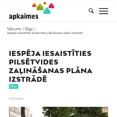
Sākums
Rīga
/
/
Iespēja iesaistīties pilsētvides zaļināšanas plāna izstrādē
IESPĒJA IESAISTĪTIES
PILSĒTVIDES
ZAĻINĀŠANAS PLĀNA
IZSTRĀDĒ
RĪGA
31/07/2024