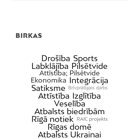
BIRKAS
Drošība
Sports
Labklājība
Pilsētvide
Attīstība; Pilsētvide
Integrācija
Ekonomika
Satiksme
Brīvprātīgais darbs
Attīstība
Izglītība
Veselība
Atbalsts biedrībām
Rīgā notiek
RAIC projekts
Rīgas domē
Atbalsts Ukrainai