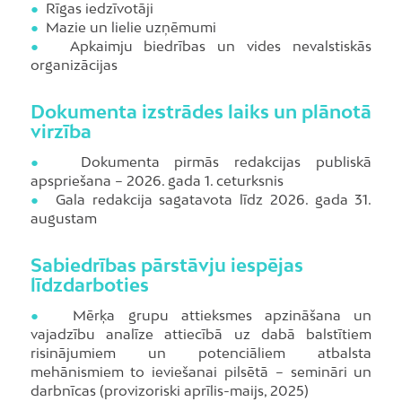
●
Rīgas iedzīvotāji
●
Mazie un lielie uzņēmumi
●
Apkaimju biedrības un vides nevalstiskās
organizācijas
Dokumenta izstrādes laiks un plānotā
virzība
●
Dokumenta pirmās redakcijas publiskā
apspriešana – 2026. gada 1. ceturksnis
●
Gala redakcija sagatavota līdz 2026. gada 31.
augustam
Sabiedrības pārstāvju iespējas
līdzdarboties
●
Mērķa grupu attieksmes apzināšana un
vajadzību analīze attiecībā uz dabā balstītiem
risinājumiem un potenciāliem atbalsta
mehānismiem to ieviešanai pilsētā – semināri un
darbnīcas (provizoriski aprīlis-maijs, 2025)