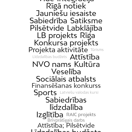
Rīgā notiek
Jauniešu iesaiste
Sabiedrība
Satiksme
Pilsētvide
Labklājība
LB projekts
Rīga
Konkursa projekts
Projekta aktivitāte
Tūrisms
Attīstība
Līdzdalības budžets
NVO nams
Kultūra
Veselība
Sociālais atbalsts
Finansēšanas konkurss
Sports
Latviešu valodas kursi
Sabiedrības
līdzdalība
Izglītība
RAIC projekts
Brīvprātīgais darbs
Attīstība; Pilsētvide