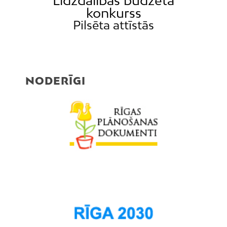
Līdzdalības budžeta
konkurss
Pilsēta attīstās
NODERĪGI