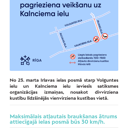
No 23. marta Irlavas ielas posmā starp Volguntes
ielu un Kalnciema ielu ieviesīs satiksmes
organizācijas izmaiņas, nosakot divvirziena
kustību līdzšinējās vienvirziena kustības vietā.
Maksimālais atļautais braukšanas ātrums
attiecīgajā ielas posmā būs 30 km/h.