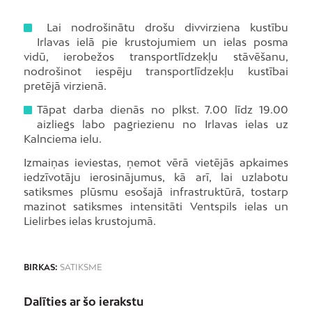
Lai nodrošinātu drošu divvirziena kustību
Irlavas ielā pie krustojumiem un ielas posma
vidū, ierobežos transportlīdzekļu stāvēšanu,
nodrošinot iespēju transportlīdzekļu kustībai
pretējā virzienā.
Tāpat darba dienās no plkst. 7.00 līdz 19.00
aizliegs labo pagriezienu no Irlavas ielas uz
Kalnciema ielu.
Izmaiņas ieviestas, ņemot vērā vietējās apkaimes
iedzīvotāju ierosinājumus, kā arī, lai uzlabotu
satiksmes plūsmu esošajā infrastruktūrā, tostarp
mazinot satiksmes intensitāti Ventspils ielas un
Lielirbes ielas krustojumā.
BIRKAS:
SATIKSME
Dalīties ar šo ierakstu