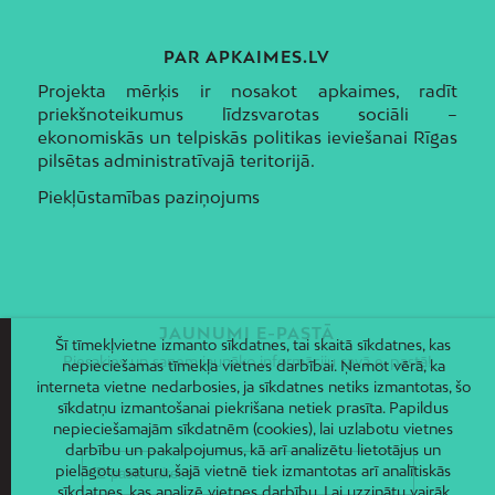
PAR APKAIMES.LV
Projekta mērķis ir nosakot apkaimes, radīt
priekšnoteikumus līdzsvarotas sociāli –
ekonomiskās un telpiskās politikas ieviešanai Rīgas
pilsētas administratīvajā teritorijā.
Piekļūstamības paziņojums
JAUNUMI E-PASTĀ
Šī tīmekļvietne izmanto sīkdatnes, tai skaitā sīkdatnes, kas
Piesakies un saņem jaunāko informāciju savā e-pastā!
nepieciešamas tīmekļa vietnes darbībai. Ņemot vērā, ka
interneta vietne nedarbosies, ja sīkdatnes netiks izmantotas, šo
sīkdatņu izmantošanai piekrišana netiek prasīta. Papildus
nepieciešamajām sīkdatnēm (cookies), lai uzlabotu vietnes
darbību un pakalpojumus, kā arī analizētu lietotājus un
pielāgotu saturu, šajā vietnē tiek izmantotas arī analītiskās
sīkdatnes, kas analizē vietnes darbību. Lai uzzinātu vairāk