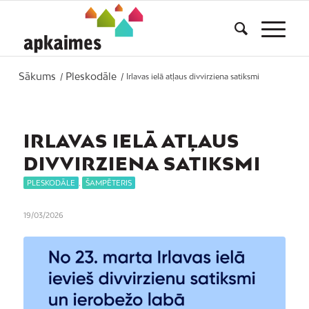
Sākums
Pleskodāle
/
/
Irlavas ielā atļaus divvirziena satiksmi
IRLAVAS IELĀ ATĻAUS
DIVVIRZIENA SATIKSMI
PLESKODĀLE
,
ŠAMPĒTERIS
19/03/2026