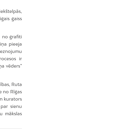
ekštelpās,
igais gaiss
 no grafiti
viņa pieeja
gleznojumu
rocesos ir
ņa vēders”
rības, Ruta
e no Rīgas
n kurators
 par sienu
lu mākslas