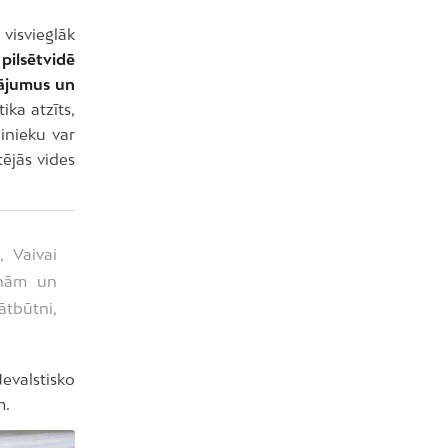
visvieglāk
 pilsētvidē
tājumus un
tika atzīts,
inieku var
tējās vides
 Vaivai
unām un
ātbūtni,
valstisko
m.