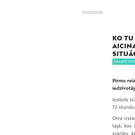
21/05/2026
KO TU
AICIN
SITUĀ
ŠAMPĒTER
Pirmo reiz
iedzīvotāj
Izstāde b
72 stundu 
Otra izst
tajā, kas
svarīgu k