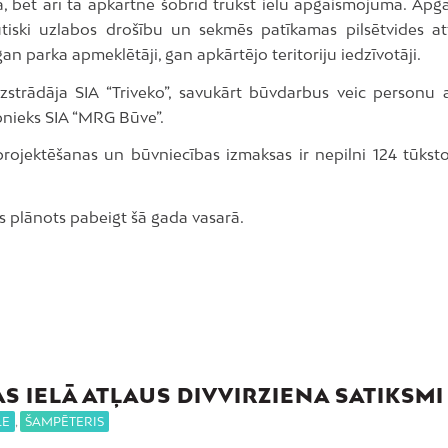
kā, bet arī tā apkārtnē šobrīd trūkst ielu apgaismojuma. Ap
tiski uzlabos drošību un sekmēs patīkamas pilsētvides att
an parka apmeklētāji, gan apkārtējo teritoriju iedzīvotāji.
izstrādāja SIA “Triveko”, savukārt būvdarbus veic personu 
bnieks SIA “MRG Būve”.
projektēšanas un būvniecības izmaksas ir nepilni 124 tūkstoš
 plānots pabeigt šā gada vasarā.
AS IELĀ ATĻAUS DIVVIRZIENA SATIKSMI
LE
,
ŠAMPĒTERIS