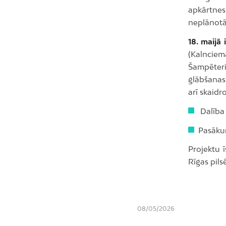
apkārtnes
neplānotām
18. maijā 
(Kalncie
Šampēteri
glābšanas
arī skaidr
Dalība 
Pasākum
Projektu 
Rīgas pils
08/05/2026