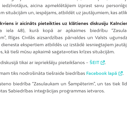
 iedzīvotājus, aicina apmeklētājiem izprast savu personīg
 situācijām un, iespējams, atbildēt uz jautājumiem, kas atlik
ikviens ir aicināts pieteikties uz klātienes diskusiju Kalnci
ma iela 48), kurā kopā ar apkaimes biedrību “Zasu
m”, Rīgas Civilās aizsardzības pārvaldes un Valsts ugunsd
 dienesta ekspertiem atbildēs uz izstādē iesniegtajiem jautā
os, kā tieši mūsu apkaimē sagatavoties krīzes situācijām.
diskusijā tikai ar iepriekšēju pieteikšanos –
ŠEIT
.
am tiks nodrošināta tiešraide biedrības
Facebook lapā
.
īsteno biedrība “Zasulaukam un Šampēterim”, un tas tiek līd
ētas Sabiedrības integrācijas programmas ietvaros.