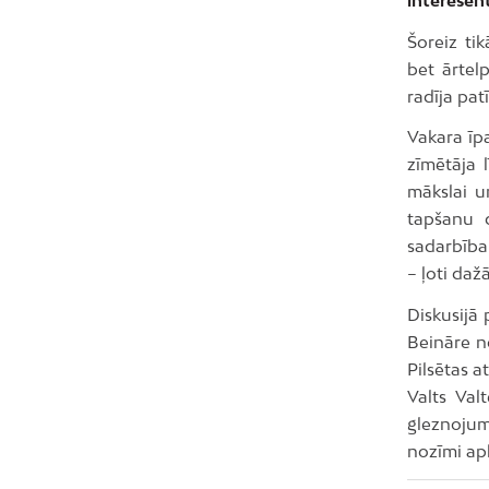
Šoreiz ti
bet ārtelp
radīja pa
Vakara īpa
zīmētāja l
mākslai u
tapšanu d
sadarbība
– ļoti daž
Diskusijā 
Beināre n
Pilsētas 
Valts Val
gleznojum
nozīmi ap