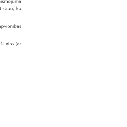
gaismojuma
īstību, ko
apvienības
i eiro (ar