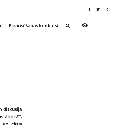
a
Finansēšanas konkursi
O
 diskusija
s ābols?”,
s un citus