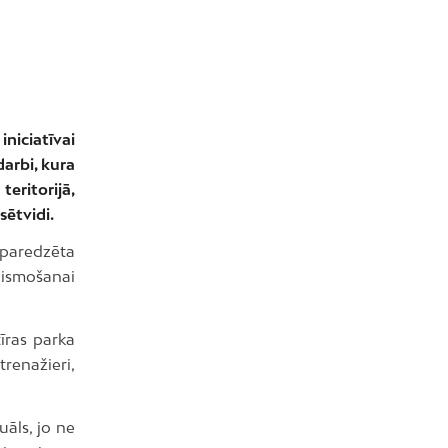
niciatīvai
arbi, kura
ritorijā,
sētvidi.
aredzēta
aismošanai
īras parka
trenažieri,
āls, jo ne