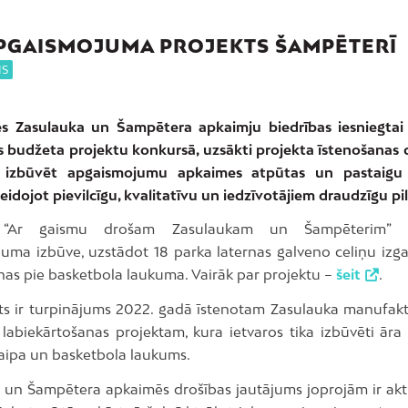
PGAISMOJUMA PROJEKTS ŠAMPĒTERĪ
IS
es Zasulauka un Šampētera apkaimju biedrības iesniegtai i
as budžeta projektu konkursā, uzsākti projekta īstenošanas d
r izbūvēt apgaismojumu apkaimes atpūtas un pastaigu te
eidojot pievilcīgu, kvalitatīvu un iedzīvotājiem draudzīgu pil
ā “Ar gaismu drošam Zasulaukam un Šampēterim” p
uma izbūve, uzstādot 18 parka laternas galveno celiņu izg
rnas pie basketbola laukuma. Vairāk par projektu –
šeit
.
kts ir turpinājums 2022. gadā īstenotam Zasulauka manufakt
s labiekārtošanas projektam, kura ietvaros tika izbūvēti āra 
laipa un basketbola laukums.
 un Šampētera apkaimēs drošības jautājums joprojām ir aktu