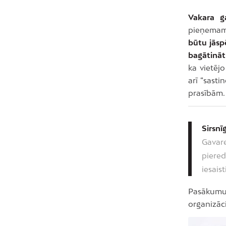
Vakara g
pieņemami 
būtu jāsp
bagātināt 
ka vietēj
arī “sasti
prasībām.
Sirsnī
Gavar
piered
iesais
Pasākumu
organizāci