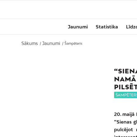
Jaunumi
Statistika
Līdz
Sākums
Jaunumi
/
/
Šampēteris
“SIEN
NAMĀ 
PILSĒ
ŠAMPĒTER
20. maijā
“Sienas g
pulcējot 
interesent