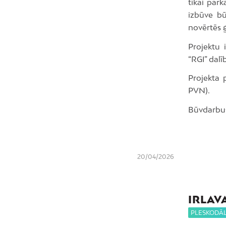
tikai par
izbūve bū
novērtēs g
Projektu 
“RGI” dalī
Projekta 
PVN).
Būvdarbus
20/04/2026
IRLAV
PLESKODĀ