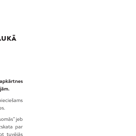
AUKĀ
” apkārtnes
ijām.
pieciešams
es.
somās” jeb
zskata par
ot tuvējās