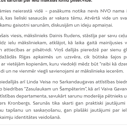
kāmies neierastā vidē – pasākums notika nevis NVO nama i
ā, kas lieliski sasaucās ar vakara tēmu. Atvērtā vide un sva
tīkamu gaisotni sarunām, diskusijām un ideju apmaiņai.
šais viesis, mākslinieks Dainis Rudens, stāstīja par savu ceļu
īdz ielu māksliniekam, atklājot, kā laika gaitā mainījusies 
n attiecības ar pilsētvidi. Viņš dalījās pieredzē par sienu 
ažādās Rīgas apkaimēs un uzsvēra, cik būtiska šajos p
 ar vietējām kopienām, kuru viedokļi mēdz būt “raibi kā dze
ādi un ne vienmēr viegli savienojami ar mākslinieka iecerēm.
piedalījās arī Linda Veisa no Sarkandaugavas attīstības bied
o biedrības “Zasulaukam un Šampēterim”, kā arī Vaiva Gavar
attīstības departamenta, savukārt sarunu moderēja pētnieks u
ters Kronbergs. Sarunās tika skarti gan praktiski jautājumi
u tapšanu un saskaņošanu, gan plašāki jautājumi par ie
kaimju identitātes veidošanā.