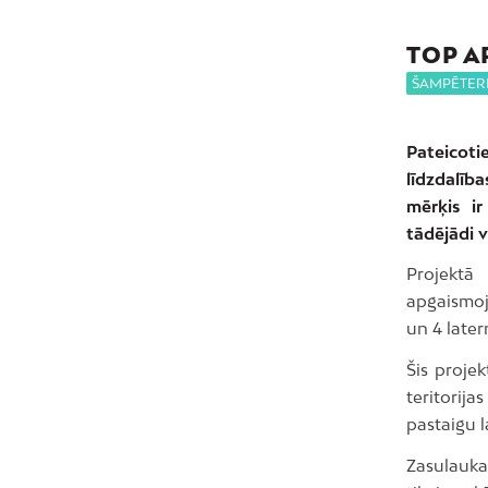
TOP A
ŠAMPĒTER
Pateicoti
līdzdalīb
mērķis i
tādējādi v
Projekt
apgaismoj
un 4 late
Šis proje
teritorija
pastaigu 
Zasulauka