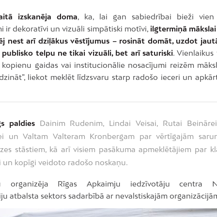
aitā izskanēja doma
, ka, lai gan sabiedrībai bieži vien 
ir dekoratīvi un vizuāli simpātiski motīvi,
ilgtermiņā mākslai
ēj nest arī dziļākus vēstījumus – rosināt domāt, uzdot jau
publisko telpu ne tikai vizuāli, bet arī saturiski
. Vienlaikus 
o kopienu gaidas vai institucionālie nosacījumi reizēm māksl
ndzināt”, liekot meklēt līdzsvaru starp radošo ieceri un apkār
gs paldies
Dainim Rudenim, Lindai Veisai, Rutai Beinārei,
ei un Valtam Valteram Kronbergam par vērtīgajām sar
zes stāstiem, kā arī visiem pasākuma apmeklētājiem par kl
ti un kopīgi veidoto radošo noskaņu.
 organizēja Rīgas Apkaimju iedzīvotāju centra Ne
ju atbalsta sektors sadarbībā ar nevalstiskajām organizācijā