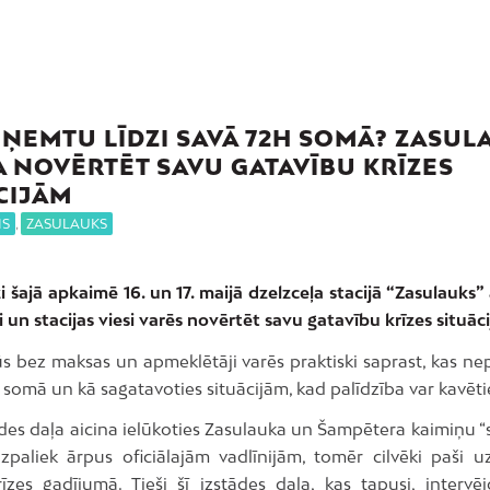
 ŅEMTU LĪDZI SAVĀ 72H SOMĀ? ZASUL
A NOVĒRTĒT SAVU GATAVĪBU KRĪZES
CIJĀM
IS
,
ZASULAUKS
i šajā apkaimē 16. un 17. maijā dzelzceļa stacijā “Zasulauks
i un stacijas viesi varēs novērtēt savu gatavību krīzes situāc
ūs bez maksas un apmeklētāji varēs praktiski saprast, kas ne
somā un kā sagatavoties situācijām, kad palīdzība var kavēti
ādes daļa aicina ielūkoties Zasulauka un Šampētera kaimiņu “
 izpaliek ārpus oficiālajām vadlīnijām, tomēr cilvēki paši u
rīzes gadījumā. Tieši šī izstādes daļa, kas tapusi, intervēj