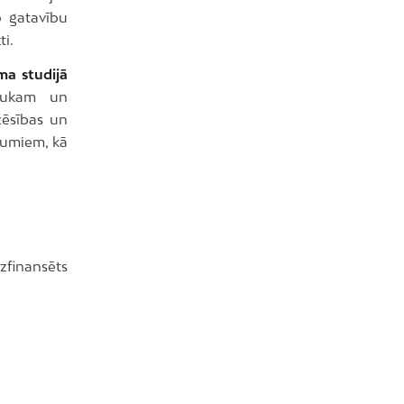
o gatavību
ti.
ema studijā
laukam un
zēsības un
jumiem, kā
zfinansēts