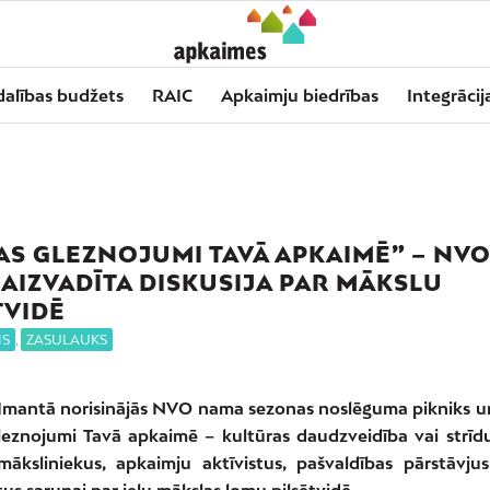
dalības budžets
RAIC
Apkaimju biedrības
Integrācij
AS GLEZNOJUMI TAVĀ APKAIMĒ” – NV
AIZVADĪTA DISKUSIJA PAR MĀKSLU
TVIDĒ
IS
,
ZASULAUKS
 Imantā norisinājās NVO nama sezonas noslēguma pikniks un
leznojumi Tavā apkaimē – kultūras daudzveidība vai strīdu
māksliniekus, apkaimju aktīvistus, pašvaldības pārstāvju
us sarunai par ielu mākslas lomu pilsētvidē.