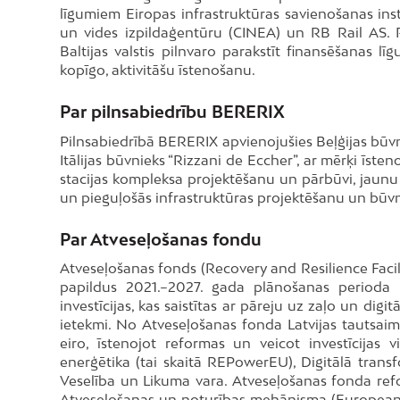
līgumiem Eiropas infrastruktūras savienošanas inst
un vides izpildaģentūru (CINEA) un RB Rail AS. 
Baltijas valstis pilnvaro parakstīt finansēšanas lī
kopīgo, aktivitāšu īstenošanu.
Par pilnsabiedrību BERERIX
Pilnsabiedrībā BERERIX apvienojušies Beļģijas būvn
Itālijas būvnieks “Rizzani de Eccher”, ar mērķi īste
stacijas kompleksa projektēšanu un pārbūvi, jaunu
un pieguļošās infrastruktūras projektēšanu un būvn
Par Atveseļošanas fondu
Atveseļošanas fonds (Recovery and Resilience Facili
papildus 2021.–2027. gada plānošanas perioda
investīcijas, kas saistītas ar pāreju uz zaļo un di
ietekmi. No Atveseļošanas fonda Latvijas tautsaim
eiro, īstenojot reformas un veicot investīcijas
enerģētika (tai skaitā REPowerEU), Digitālā trans
Veselība un Likuma vara. Atveseļošanas fonda refor
Atveseļošanas un noturības mehānisma (European 