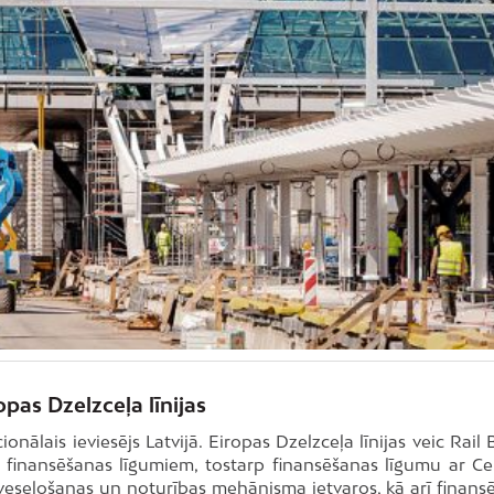
opas Dzelzceļa līnijas
ionālais ieviesējs Latvijā. Eiropas Dzelzceļa līnijas veic Rail 
em finansēšanas līgumiem, tostarp finansēšanas līgumu ar Ce
veseļošanas un noturības mehānisma ietvaros, kā arī finans