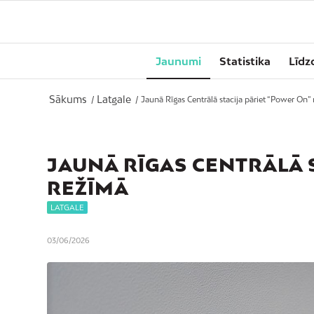
Jaunumi
Statistika
Līdz
Sākums
Latgale
/
/
Jaunā Rīgas Centrālā stacija pāriet “Power On”
JAUNĀ RĪGAS CENTRĀLĀ 
REŽĪMĀ
LATGALE
03/06/2026