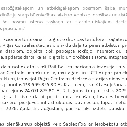
sarežģītākajiem un atbildīgākajiem posmiem šāda mē
rdināciju starp būvniecības, elektrotehnisko, drošības un sis
šo posmu īsteno saskaņā ar starptautiskajiem dzelz
s prasībām.”
kcionālā testēšana, integrētie drošības testi, kā arī sagatav
Rīgas Centrālās stacijas dienvidu daļā turpinās atbilstoši pr
em darbiem, objektā tiek pabeigta iekšējo inženiertīklu i
, apdares darbi, kā arī digitālo un drošības sistēmu integrāci
aļā notiek atbilstoši Rail Baltica nacionālā ieviesēja Latvij
a ar Centrālo finanšu un līgumu aģentūru (CFLA) par projek
truktūru, izbūvējot Rīgas Centrālās dzelzceļa stacijas dienvid
as plānotas 138 699 855.80 EUR apmērā, t.sk. Atveseļošanas
inansējums 24 071 875.80 EUR. Līgums tika parakstīts 2025
gaitā būtiskie darbi, proti, jumta ieklāšana, fasādes būvni
sažieru piekļuves infrastruktūras būvniecība, tāpat mehān
īdz 2026. gada 31. augustam, par ko tiks izdots būtisko
es pienākumus objektā veic Sabiedrība ar ierobežotu atb