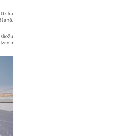
 LDz kā
āšanā,
sliežu
lzceļa