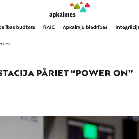
dalības budžets
RAIC
Apkaimju biedrības
Integrācij
 režīmā
STACIJA PĀRIET “POWER ON”