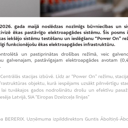
ā 2026. gada maijā noslēdzas nozīmīgs būvniecības un s
ktivizē ēkas pastāvīgo elektroapgādes sistēmu. Šis posms 
ēkas iekšējo sistēmu testēšanu un ieslēgšanu “Power On” re
gi funkcionējošu ēkas elektroapgādes infrastruktūru.
trolētā un pastiprinātas drošības režīmā, veic galven
anu galvenajam, pastāvīgajam elektroapgādes avotam (0,
.
 Centrālās stacijas izbūvē. Līdz ar “Power On” režīmu, stacij
rastruktūras objektu, kurā iespējams uzsākt pilnvērtīgu stac
, lai tuvākajos gados nodrošinātu drošu un efektīvu pasaž
sēja Latvijā, SIA “Eiropas Dzelzceļa līnijas”
ba BERERIX. Uzņēmuma izpilddirektors Guntis Āboltiņš-Ābo