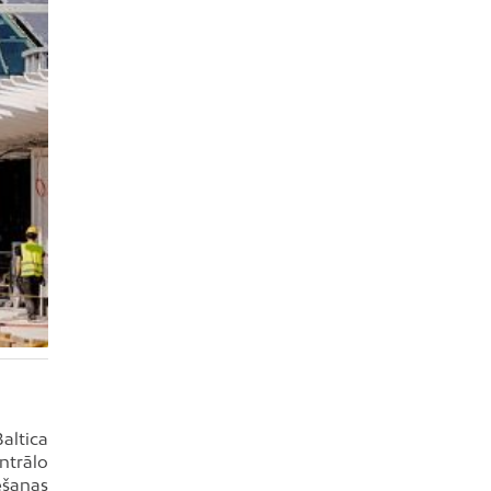
Baltica
ntrālo
ēšanas