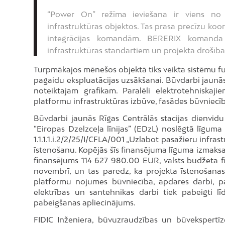
“Power On” režīma ieviešana ir viens no 
infrastruktūras objektos. Tas prasa precīzu koo
integrācijas komandām. BERERIX komanda 
infrastruktūras standartiem un projekta drošība
Turpmākajos mēnešos objektā tiks veikta sistēmu fun
pagaidu ekspluatācijas uzsākšanai. Būvdarbi jaunās 
noteiktajam grafikam. Paralēli elektrotehniskaji
platformu infrastruktūras izbūve, fasādes būvniecība
Būvdarbi jaunās Rīgas Centrālās stacijas dienvidu d
“Eiropas Dzelzceļa līnijas” (EDzL) noslēgtā līgum
1.1.1.1.i.2/2/25/I/CFLA/001 „Uzlabot pasažieru infras
īstenošanu. Kopējās šīs finansējuma līguma izmaks
finansējums 114 627 980.00 EUR, valsts budžeta f
novembrī, un tas paredz, ka projekta īstenošanas 
platformu nojumes būvniecība, apdares darbi, pa
elektrības un santehnikas darbi tiek pabeigti l
pabeigšanas apliecinājums.
FIDIC Inženiera, būvuzraudzības un būvekspertīz