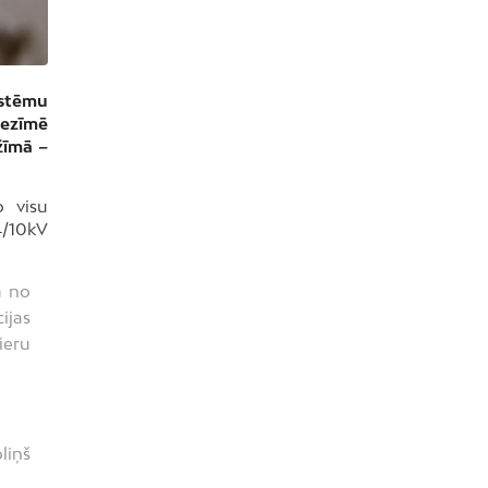
istēmu
iezīmē
žīmā –
o visu
4/10kV
a no
ijas
ieru
liņš