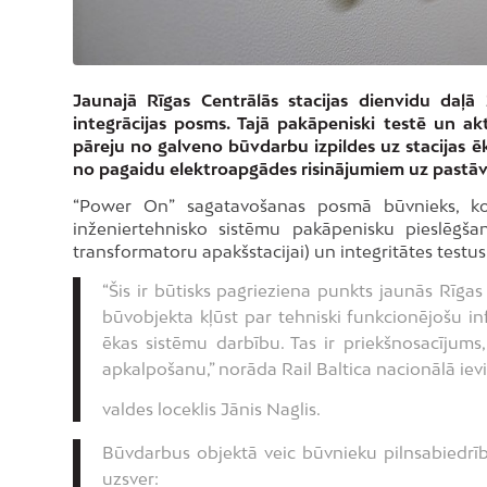
Jaunajā Rīgas Centrālās stacijas dienvidu daļ
integrācijas posms. Tajā pakāpeniski testē un a
pāreju no galveno būvdarbu izpildes uz stacijas 
no pagaidu elektroapgādes risinājumiem uz pastāvī
“Power On” sagatavošanas posmā būvnieks, kon
inženiertehnisko sistēmu pakāpenisku pieslēgš
transformatoru apakšstacijai) un integritātes testus
“Šis ir būtisks pagrieziena punkts jaunās Rīgas
būvobjekta kļūst par tehniski funkcionējošu inf
ēkas sistēmu darbību. Tas ir priekšnosacījums
apkalpošanu,” norāda Rail Baltica nacionālā ievie
valdes loceklis Jānis Naglis.
Būvdarbus objektā veic būvnieku pilnsabiedrī
uzsver: