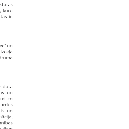
ktūras
, kuru
as ir,
ve” un
elzceļa
bēruma
eidota
mas un
nomisko
jardus
ats un
ācija,
enības
ekļiem