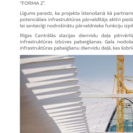
“FORMA 2”.
Līgums paredz, ka projekta īstenošanā kā partneris i
potenciālais infrastruktūras pārvaldītājs aktīvi p
lai savlaicīgi nodrošinātu pārvaldnieka funkciju iz
Rīgas Centrālās stacijas dienvidu daļa pilnvē
infrastruktūras izbūves pabeigšanas. Gala nodoš
infrastruktūras pabeigšanu dienvidu daļā, kas šobr