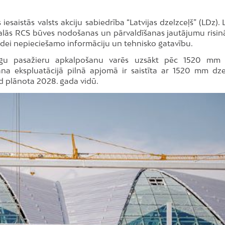
esaistās valsts akciju sabiedrība “Latvijas dzelzceļš” (LDz).
iedalās RCS būves nodošanas un pārvaldīšanas jautājumu risin
pildei nepieciešamo informāciju un tehnisko gatavību.
rtīgu pasažieru apkalpošanu varēs uzsākt pēc 1520 mm 
ana ekspluatācijā pilnā apjomā ir saistīta ar 1520 mm dze
īd plānota 2028. gada vidū.