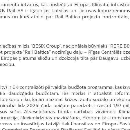
rumenta ietvaros, kas noslēgti ar Eiropas Klimata, infrastru
RB Rail AS ir Igaunijas, Latvijas un Lietuvas kopuzņēmums
gumus un kurš atbild par Rail Baltica projekta horizontālo, t
iecības milzis “BESIX Group”, nacionālais būvnieks “RERE Bū
not projekta “Rail Baltica” nozīmīgu daļu – Rīgas Centrālās dz
 Eiropas platuma sliežu un dzelzceļa tilta pār Daugavu, uz
iecību.
ty) ir EK centralizēti pārvaldīta budžeta programma, kas izv
 ES daudzgadu budžetam. Tās mērķis ir atbalstīt refor
gitālo ekonomiku, kā arī mazināt krīzes radīto sociālo un eko
niecībā līdz 2026. gada beigām paredzēts investēt 1,97 mil
 visos sešos Atveseļošanas fonda darbības virzienos: Klim
formācija, Nevienlīdzības mazināšana, Ekonomikas transform
mas un investīcijas Latvijā tiek finansētas no Eiropas Savi
Commission Recovery and Resiliance Facility) budžeta līdz