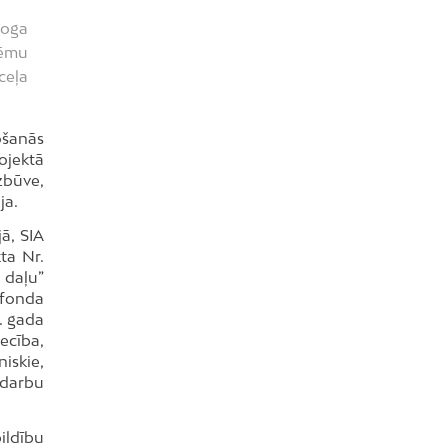
roga
tēmu
ceļa
ošanās
ojektā
zbūve,
ja.
ā, SIA
ta Nr.
u daļu”
 fonda
. gada
ecība,
iskie,
 darbu
ildību