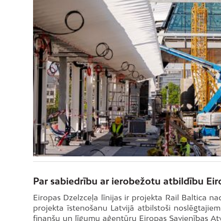
Par sabiedrību ar ierobežotu atbildību Eir
Eiropas Dzelzceļa līnijas ir projekta Rail Baltica nac
projekta īstenošanu Latvijā atbilstoši noslēgtaji
finanšu un līgumu aģentūru Eiropas Savienības At