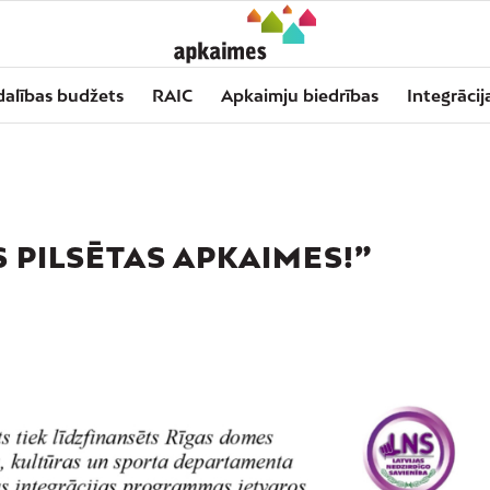
dalības budžets
RAIC
Apkaimju biedrības
Integrācij
S PILSĒTAS APKAIMES!”