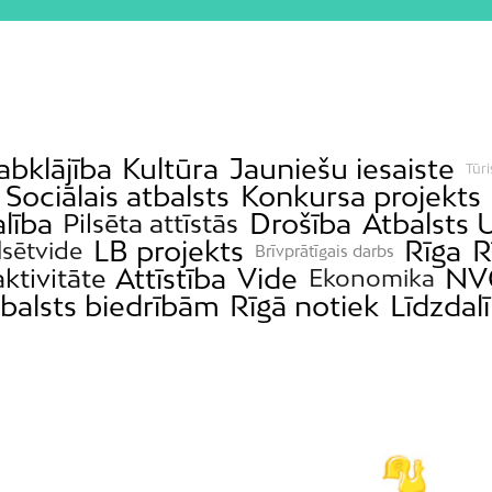
abklājība
Kultūra
Jauniešu iesaiste
Tūr
Sociālais atbalsts
Konkursa projekts
alība
Drošība
Atbalsts 
Pilsēta attīstās
LB projekts
Rīga
R
ilsētvide
Brīvprātīgais darbs
Attīstība
Vide
NV
aktivitāte
Ekonomika
balsts biedrībām
Rīgā notiek
Līdzdal