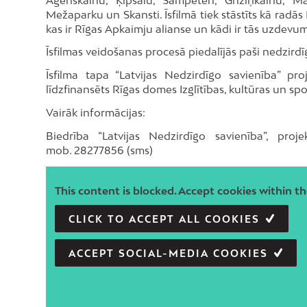
Mežaparku un Skansti. Īsfilmā tiek stāstīts kā radās
kas ir Rīgas Apkaimju alianse un kādi ir tās uzdevum
Īsfilmas veidošanas procesā piedalījās paši nedzirdīg
Īsfilma tapa “Latvijas Nedzirdīgo savienība” pr
līdzfinansēts Rīgas domes Izglītības, kultūras un s
Vairāk informācijas:
Biedrība “Latvijas Nedzirdīgo savienība”, pro
mob. 28277856 (sms)
This content is blocked. Accept cookies within th
CLICK TO ACCEPT ALL COOKIES
ACCEPT SOCIAL-MEDIA COOKIES