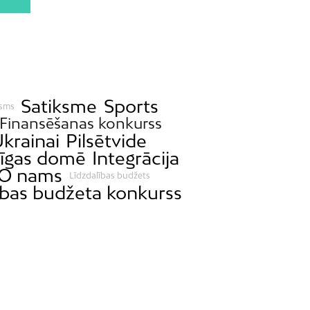
Satiksme
Sports
isms
Finansēšanas konkurss
Ukrainai
Pilsētvide
īgas domē
Integrācija
O nams
Līdzdalības budžets
ības budžeta konkurss