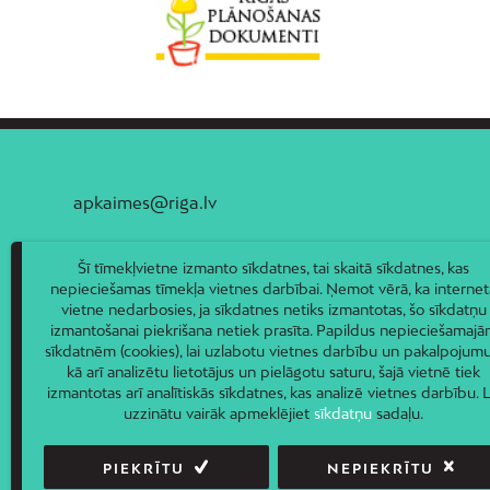
apkaimes@riga.lv
Šī tīmekļvietne izmanto sīkdatnes, tai skaitā sīkdatnes, kas
nepieciešamas tīmekļa vietnes darbībai. Ņemot vērā, ka internet
vietne nedarbosies, ja sīkdatnes netiks izmantotas, šo sīkdatņu
izmantošanai piekrišana netiek prasīta. Papildus nepieciešamaj
sīkdatnēm (cookies), lai uzlabotu vietnes darbību un pakalpojumu
kā arī analizētu lietotājus un pielāgotu saturu, šajā vietnē tiek
izmantotas arī analītiskās sīkdatnes, kas analizē vietnes darbību. L
uzzinātu vairāk apmeklējiet
sīkdatņu
sadaļu.
PIEKRĪTU
NEPIEKRĪTU