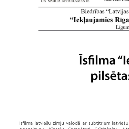
Īsfilma latviešu zīmju valodā ar subtitriem latvieš
Āgenskalnu, Ķīpsalu, Šampēteri, Grīziņkalnu, Ma