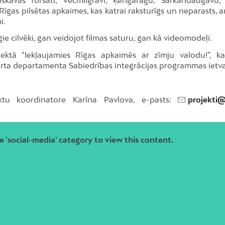
 Rīgas pilsētas apkaimes, kas katrai raksturīgs un neparasts, 
i.
ie cilvēki, gan veidojot filmas saturu, gan kā videomodeļi.
ojektā “Iekļaujamies Rīgas apkaimēs ar zīmju valodu!”, ka
porta departamenta Sabiedrības integrācijas programmas ietv
jektu koordinatore Karīna Pavlova, e-pasts:
projekti@
e 'social-media' category to view this content.