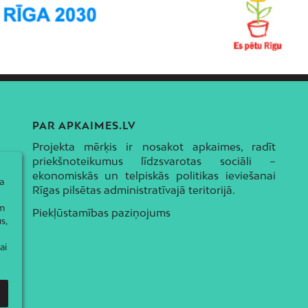
PAR APKAIMES.LV
Projekta mērķis ir nosakot apkaimes, radīt
priekšnoteikumus līdzsvarotas sociāli –
ekonomiskās un telpiskās politikas ieviešanai
a
Rīgas pilsētas administratīvajā teritorijā.
ām
Piekļūstamības paziņojums
s,
ai