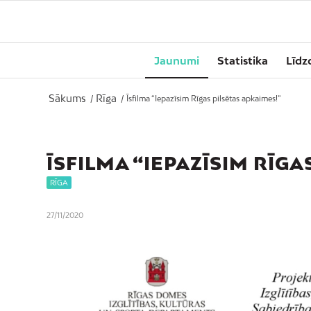
Jaunumi
Statistika
Līdz
Sākums
Rīga
/
/
Īsfilma “Iepazīsim Rīgas pilsētas apkaimes!”
ĪSFILMA “IEPAZĪSIM RĪGA
RĪGA
27/11/2020