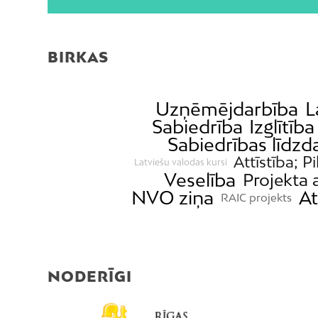
BIRKAS
Uzņēmējdarbība
L
Sabiedrība
Izglītība
Sabiedrības līdzd
Attīstība; P
Latviešu valodas kursi
Veselība
Projekta 
NVO ziņa
At
RAIC projekts
NODERĪGI