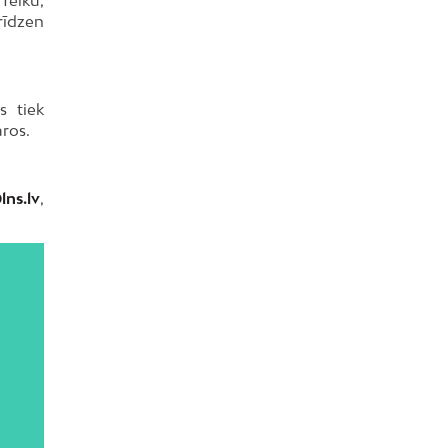
arīdzen
s tiek
aros.
lns.lv
,