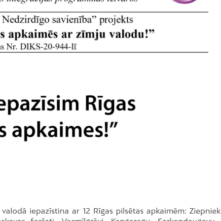
u valodā iepazīstina ar 12 Rīgas pilsētas apkaimēm: Ziepniek
skavas foršati, Vecmīlgrāvi, Ķengaragu, Sarkandaugavu, 